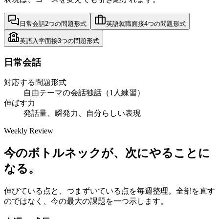
日常会話
2
つの問題形式
英語就職面接
4
つの問題形式
英語入学面接
3
つの問題形式
日常会話
対応する問題形式
自由テーマの会話
独話（1人練習）
伸ばす力
発話量、瞬発力、自分らしい表現
Weekly Review
今のボトルネックが、次にやることに
なる。
伸びている点と、つまずいている点を毎週整理。全部を直す
のではなく、今の最大の課題を一つ示します。