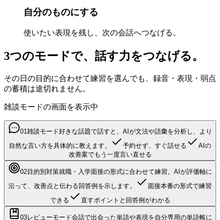
自分のものにする
使いたい表現を残し、次の会話へつなげる。
3つのモードで、話す力を
つなげる
。
その日の目的に合わせて練習を選んでも、録音・表現・弱点
の蓄積は途切れません。
雑談モード
の画面を表示中
01
雑談モード
好きな話題で話すと、AIが文法や語彙を分析し、より
自然な言い方を具体的に教えます。
予約せず、すぐ話せる
AIの
改善案でもう一度言い直せる
02
目的別対策
就職・入学面接の形式に合わせて練習。AIが評価軸に
沿って、改善点と伝わる回答例を示します。
面接本番の形式で練習
できる
直すポイントと回答例がわかる
03
レビューモード
会話で出会った単語や表現を自分専用の単語帳に