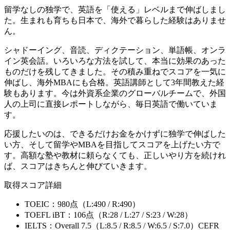
留学なしの独学で、英語を「使える」レベルまで伸ばしまし
た。生まれも育ちも日本で、海外で暮らした経験はありませ
ん。
シャドーイング、音読、ディクテーション、単語帳、オンラ
イン英会話。いろいろな方法を試して、本当に効果のあった
ものだけを残してきました。その積み重ねでスコアを一気に
伸ばし、海外MBAにも合格。英語講師として3年間教えた経
験もあります。今は外資系企業のグローバルチームで、外国
人の上司に直接レポートしながら、毎日英語で働いていま
す。
応援したいのは、できるだけお金をかけずに独学で伸ばした
い方、そして留学やMBAを目指してスコアを上げたい方で
す。高額な塾や教材に頼らなくても、正しいやり方を続けれ
ば、スコアはきちんと伸びていきます。
取得スコア詳細
TOEIC
：980点（L:490 / R:490）
TOEFL iBT
：106点（R:28 / L:27 / S:23 / W:28）
IELTS
：Overall 7.5（L:8.5 / R:8.5 / W:6.5 / S:7.0）CEFR