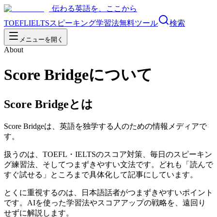
伝わる英語を、ここから
TOEFL
IELTS
スピーキング
学習法
無料ツール
検索
メニューを開く
About
Score Bridge
について
Score Bridge
とは
Score Bridge
は、英語を独学する人のための情報メディアで
す。
扱うのは、TOEFL・IELTSのスコア対策、毎日のスピーキン
グ練習法、そしてつまずきやすい文法です。どれも「読んで
すぐ試せる」ところまで具体化して記事にしています。
とくに重視するのは、日本語話者がつまずきやすいポイント
です。AIを使った学習法やスコアアップの戦略を、遠回り
せずに解説します。