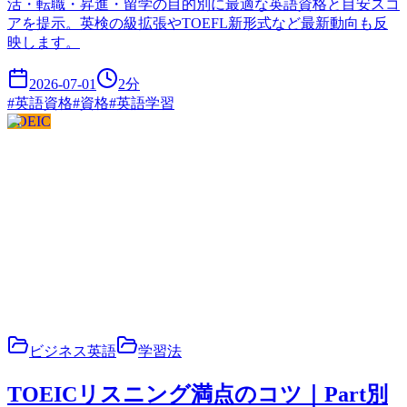
活・転職・昇進・留学の目的別に最適な英語資格と目安スコ
アを提示。英検の級拡張やTOEFL新形式など最新動向も反
映します。
2026-07-01
2
分
#
英語資格
#
資格
#
英語学習
TOEIC
ビジネス英語
学習法
TOEICリスニング満点のコツ｜Part別