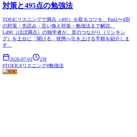
対策と495点の勉強法
TOEICリスニングで満点（495）を取るコツを、Part1〜4別
の対策・先読み・言い換え対策・勉強法まで解説。
L490（ほぼ満点）の独学者が、音のつながり（リンキン
グ）を土台に「聞ける」状態へ引き上げる手順を紹介しま
す。
2026-07-01
2
分
#
TOEIC
#
リスニング
#
勉強法
TOEIC