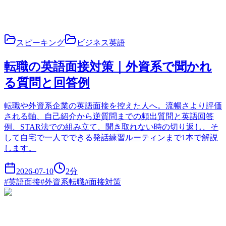
スピーキング
ビジネス英語
転職の英語面接対策｜外資系で聞かれ
る質問と回答例
転職や外資系企業の英語面接を控えた人へ。流暢さより評価
される軸、自己紹介から逆質問までの頻出質問と英語回答
例、STAR法での組み立て、聞き取れない時の切り返し、そ
して自宅で一人でできる発話練習ルーティンまで1本で解説
します。
2026-07-10
2
分
#
英語面接
#
外資系転職
#
面接対策