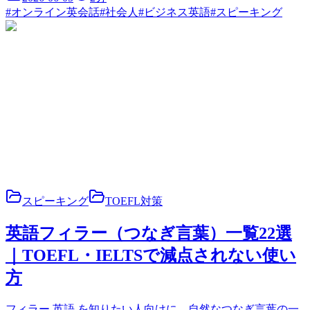
#
オンライン英会話
#
社会人
#
ビジネス英語
#
スピーキング
スピーキング
TOEFL対策
英語フィラー（つなぎ言葉）一覧22選
｜TOEFL・IELTSで減点されない使い
方
フィラー 英語 を知りたい人向けに、自然なつなぎ言葉の一