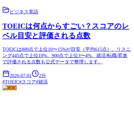
ビジネス英語
TOEICは何点からすごい？スコアのレ
ベル目安と評価される点数
TOEICは800点で上位10〜15%が目安（平均615点）。リスニ
ング445点で上位10%、900点で上位3〜4%。就活/転職/昇進
で評価される点数も公式データで整理します。
2026-07-01
2
分
#
TOEIC
#
スコア
#
就活
TOEIC