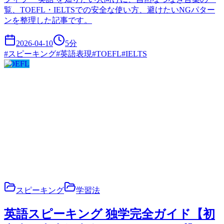
覧、TOEFL・IELTSでの安全な使い方、避けたいNGパター
ンを整理した記事です。
2026-04-10
5
分
#
スピーキング
#
英語表現
#
TOEFL
#
IELTS
TOEFL
スピーキング
学習法
英語スピーキング 独学完全ガイド【初