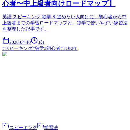
心者〜中上級者向けロードマップ】
英語 スピーキング 独学 を進めたい人向けに、初心者から中
上級者までの学習ロードマップと、独学で使いやすい練習法
を整理した記事です。
2026-04-10
3
分
#
スピーキング
#
独学
#
初心者
#
TOEFL
スピーキング
学習法