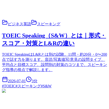
ビジネス英語
スピーキング
TOEIC Speaking（S&W）とは｜形式・
スコア・対策とL&Rの違い
TOEIC SpeakingはL&Rとは別の試験。11問・約20分・0〜200
点で話す力を測ります。音読/写真描写/意見の設問タイプ、
平均点と目標スコア、設問別の対策のコツまで、スピーキン
グ指導の視点で解説します。
2026-07-01
3
分
#
TOEIC
#
スピーキング
#
S&W