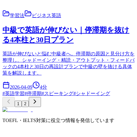
学習法
ビジネス英語
中級で英語が伸びない｜停滞期を抜け
る4本柱と30日プラン
英語が伸びないと悩む中級者へ。停滞期の原因と見分け方を
整理し、シャドーイング・精読・アウトプット・フィードバ
ックの4本柱と30日の再設計プランで中級の壁を抜ける具体
策を解説します。
2026-04-09
4
分
#
英語学習
#
停滞期
#
スピーキング
#
シャドーイング
1
2
TOEFL・IELTS対策に役立つ情報を発信しています