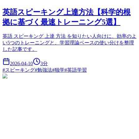
英語スピーキング上達方法【科学的根
拠に基づく最速トレーニング5選】
英語 スピーキング 上達 方法 を知りたい人向けに、効率のよ
い5つのトレーニングと、学習理論ベースの使い分けを整理
した記事です。
2026-04-10
3
分
#
スピーキング
#
勉強法
#
独学
#
英語学習