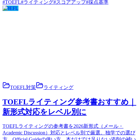
#
TOEFL
#
ライティング
#
スコアアップ
#
採点基準
TOEFL
TOEFL対策
ライティング
TOEFLライティング参考書おすすめ｜
新形式対応をレベル別に
TOEFLライティングの参考書を2026新形式（メール・
Academic Discussion）対応とレベル別で厳選。独学での選び
方、Official Guideの使い方、本だけでは足りない添削の補い