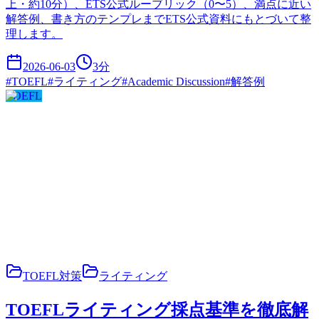
上・約10分）、ETS公式ルーブリック（0〜5）、満点に近い
解答例、書き方のテンプレまでETS公式資料にもとづいて整
理します。
2026-06-03
3
分
#
TOEFL
#
ライティング
#
Academic Discussion
#
解答例
TOEFL
TOEFL対策
ライティング
TOEFLライティング採点基準を徹底解