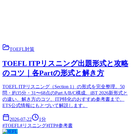
TOEFL対策
TOEFL ITPリスニング出題形式と攻略
のコツ｜各Partの形式と解き方
TOEFL ITPリスニング（Section 1）の形式を完全整理。50
問・約35分・31〜68点のPart A/B/C構成、iBT 2026新形式と
の違い、解き方のコツ、ITP特化のおすすめ参考書まで、
ETS公式情報にもとづいて解説します。
2026-07-22
1
分
#
TOEFL
#
リスニング
#
ITP
#
参考書
TOEFL