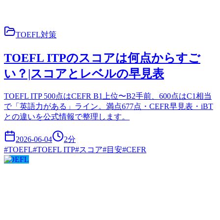
TOEFL対策
TOEFL ITPのスコアは何点からすご
い？|スコアとレベルの早見表
TOEFL ITP 500点はCEFR B1上位〜B2手前、600点はC1相当
で「英語力がある」ライン。満点677点・CEFR早見表・iBT
との違いを公式情報で整理します。
2026-06-04
2
分
#
TOEFL
#
TOEFL ITP
#
スコア
#
目安
#
CEFR
TOEFL