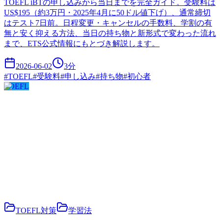
TOEFL iBTの申し込みから当日までを完全ガイド。受験料は
US$195（約3万円・2025年4月に50ドル値下げ）、通常締切
はテスト7日前。日程変更・キャンセルの手数料、学割の有
無と安く抑える方法、当日の持ち物と新形式で変わった流れ
まで、ETS公式情報にもとづき解説します。
2026-06-02
3
分
#
TOEFL
#
受験料
#
申し込み
#
持ち物
#
初心者
TOEFL
TOEFL対策
学習法