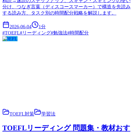
精読→速読のステップアップ、スキャン・スキミングの使い
分け、つなぎ言葉（ディスコースマーカー）で構造を先読み
する読み方、タスク別の時間配分戦略を解説します。
2026-06-04
1
分
#
TOEFL
#
リーディング
#
勉強法
#
時間配分
TOEFL
TOEFL対策
学習法
TOEFLリーディング 問題集・教材おす