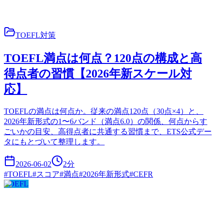
TOEFL対策
TOEFL満点は何点？120点の構成と高
得点者の習慣【2026年新スケール対
応】
TOEFLの満点は何点か。従来の満点120点（30点×4）と、
2026年新形式の1〜6バンド（満点6.0）の関係、何点からす
ごいかの目安、高得点者に共通する習慣まで、ETS公式デー
タにもとづいて整理します。
2026-06-02
2
分
#
TOEFL
#
スコア
#
満点
#
2026年新形式
#
CEFR
TOEFL