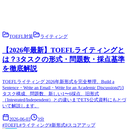
TOEFL対策
ライティング
【2026年最新】TOEFLライティングと
は？3タスクの形式・問題数・採点基準
を徹底解説
TOEFLライティング 2026年新形式を完全整理。Build a
Sentence・Write an Email・Write for an Academic Discussionの3
タスク構成、問題数、新しい1〜6採点、旧形式
（Integrated/Independent）との違いまでETS公式資料にもとづ
いて解説します。
2026-06-03
3
分
#
TOEFL
#
ライティング
#
新形式
#
スコアアップ