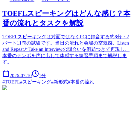
TOEFLスピーキングはどんな感じ？本
番の流れとタスクを解説
TOEFLスピーキングは対面ではなくPCに録音する約8分・2
パート11問の試験です。当日の流れと会場の空気感、Listen
and RepeatとTake an Interviewの間合いを例題つきで再現し、
本番のテンポを声に出して体感する練習手順まで解説しま
す。
2026-07-10
1
分
#
TOEFL
#
スピーキング
#
新形式
#
本番の流れ