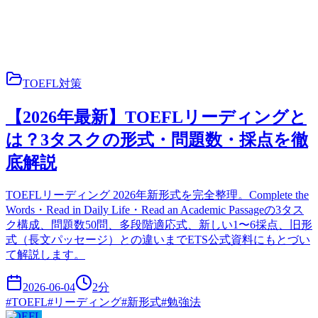
TOEFL対策
【2026年最新】TOEFLリーディングと
は？3タスクの形式・問題数・採点を徹
底解説
TOEFLリーディング 2026年新形式を完全整理。Complete the
Words・Read in Daily Life・Read an Academic Passageの3タス
ク構成、問題数50問、多段階適応式、新しい1〜6採点、旧形
式（長文パッセージ）との違いまでETS公式資料にもとづい
て解説します。
2026-06-04
2
分
#
TOEFL
#
リーディング
#
新形式
#
勉強法
TOEFL