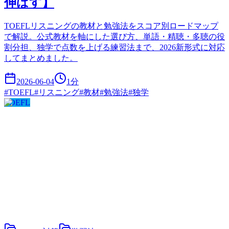
伸ばす】
TOEFLリスニングの教材と勉強法をスコア別ロードマップ
で解説。公式教材を軸にした選び方、単語・精聴・多聴の役
割分担、独学で点数を上げる練習法まで、2026新形式に対応
してまとめました。
2026-06-04
1
分
#
TOEFL
#
リスニング
#
教材
#
勉強法
#
独学
TOEFL