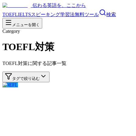
伝わる英語を、ここから
TOEFL
IELTS
スピーキング
学習法
無料ツール
検索
メニューを開く
Category
TOEFL対策
TOEFL対策
に関する記事一覧
タグで絞り込む
TOEFL