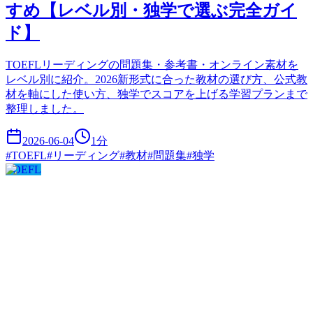
すめ【レベル別・独学で選ぶ完全ガイ
ド】
TOEFLリーディングの問題集・参考書・オンライン素材を
レベル別に紹介。2026新形式に合った教材の選び方、公式教
材を軸にした使い方、独学でスコアを上げる学習プランまで
整理しました。
2026-06-04
1
分
#
TOEFL
#
リーディング
#
教材
#
問題集
#
独学
TOEFL