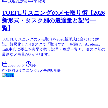
TOEFL対策
学習法
TOEFLリスニングのメモ取り術【2026
新形式・タスク別の最適量と記号一
覧】
TOEFLリスニングのメモ取りを2026新形式に合わせて解
説。短尺化した4タスクで「取りすぎ」を避け、Academic
Talk中心に要点を素早く拾う記号・略語一覧と、タスク別の
最適なメモ量がわかります。
2026-06-04
2
分
#
TOEFL
#
リスニング
#
メモ
#
勉強法
TOEFL