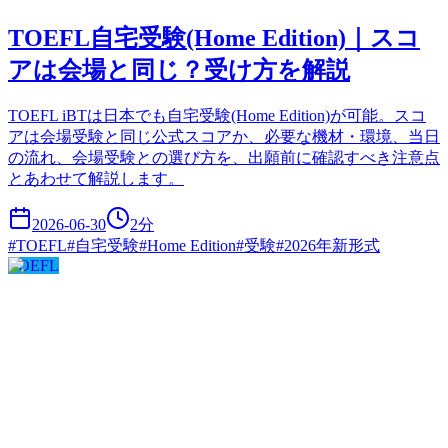
TOEFL自宅受験(Home Edition)｜スコ
アは会場と同じ？受け方を解説
TOEFL iBTは日本でも自宅受験(Home Edition)が可能。スコ
アは会場受験と同じ公式スコアか、必要な機材・環境、当日
の流れ、会場受験との選び方を、出願前に確認すべき注意点
とあわせて解説します。
2026-06-30
2
分
#
TOEFL
#
自宅受験
#
Home Edition
#
受験
#
2026年新形式
TOEFL