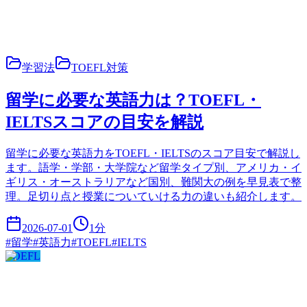
学習法
TOEFL対策
留学に必要な英語力は？TOEFL・
IELTSスコアの目安を解説
留学に必要な英語力をTOEFL・IELTSのスコア目安で解説し
ます。語学・学部・大学院など留学タイプ別、アメリカ・イ
ギリス・オーストラリアなど国別、難関大の例を早見表で整
理。足切り点と授業についていける力の違いも紹介します。
2026-07-01
1
分
#
留学
#
英語力
#
TOEFL
#
IELTS
TOEFL