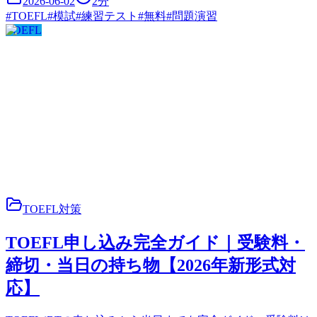
2026-06-02
2
分
#
TOEFL
#
模試
#
練習テスト
#
無料
#
問題演習
TOEFL
TOEFL対策
TOEFL申し込み完全ガイド｜受験料・
締切・当日の持ち物【2026年新形式対
応】