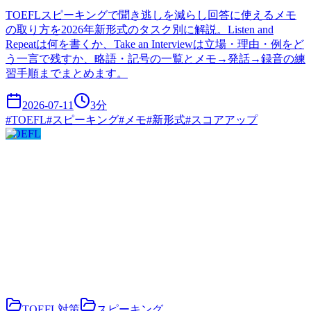
TOEFLスピーキングで聞き逃しを減らし回答に使えるメモ
の取り方を2026年新形式のタスク別に解説。Listen and
Repeatは何を書くか、Take an Interviewは立場・理由・例をど
う一言で残すか、略語・記号の一覧とメモ→発話→録音の練
習手順までまとめます。
2026-07-11
3
分
#
TOEFL
#
スピーキング
#
メモ
#
新形式
#
スコアアップ
TOEFL
TOEFL対策
スピーキング