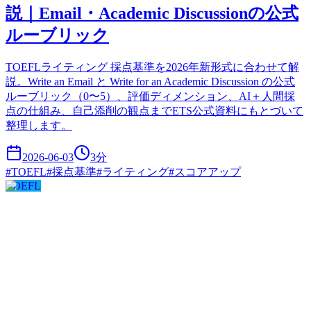
説｜Email・Academic Discussionの公式
ルーブリック
TOEFLライティング 採点基準を2026年新形式に合わせて解
説。Write an Email と Write for an Academic Discussion の公式
ルーブリック（0〜5）、評価ディメンション、AI＋人間採
点の仕組み、自己添削の観点までETS公式資料にもとづいて
整理します。
2026-06-03
3
分
#
TOEFL
#
採点基準
#
ライティング
#
スコアアップ
TOEFL