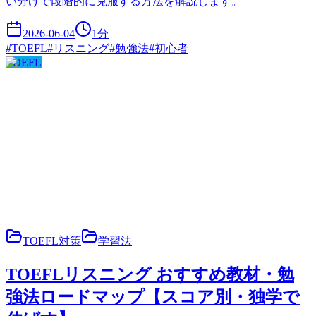
い分けで段階的に克服する方法を解説します。
2026-06-04
1
分
#
TOEFL
#
リスニング
#
勉強法
#
初心者
TOEFL
TOEFL対策
学習法
TOEFLリスニング おすすめ教材・勉
強法ロードマップ【スコア別・独学で