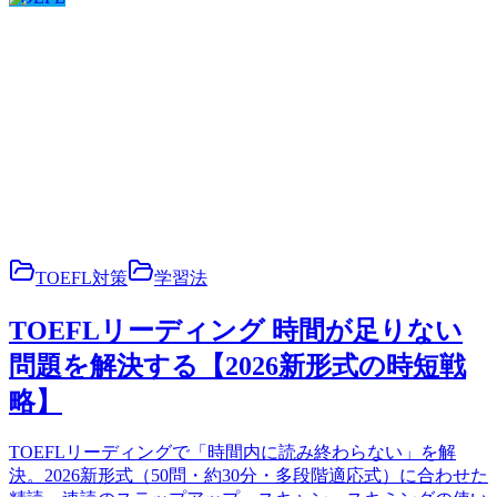
TOEFL対策
学習法
TOEFLリーディング 時間が足りない
問題を解決する【2026新形式の時短戦
略】
TOEFLリーディングで「時間内に読み終わらない」を解
決。2026新形式（50問・約30分・多段階適応式）に合わせた