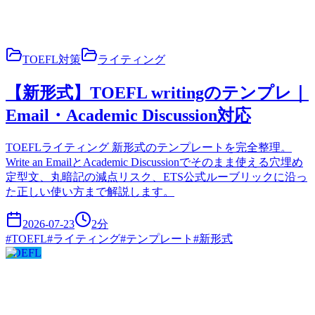
TOEFL対策
ライティング
【新形式】TOEFL writingのテンプレ｜
Email・Academic Discussion対応
TOEFLライティング 新形式のテンプレートを完全整理。
Write an EmailとAcademic Discussionでそのまま使える穴埋め
定型文、丸暗記の減点リスク、ETS公式ルーブリックに沿っ
た正しい使い方まで解説します。
2026-07-23
2
分
#
TOEFL
#
ライティング
#
テンプレート
#
新形式
TOEFL