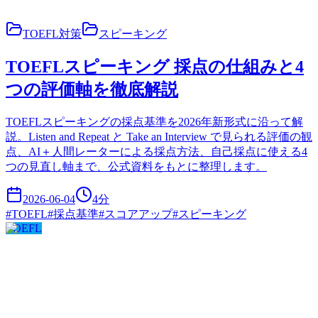
TOEFL対策
スピーキング
TOEFLスピーキング 採点の仕組みと4
つの評価軸を徹底解説
TOEFLスピーキングの採点基準を2026年新形式に沿って解
説。Listen and Repeat と Take an Interview で見られる評価の観
点、AI＋人間レーターによる採点方法、自己採点に使える4
つの見直し軸まで、公式資料をもとに整理します。
2026-06-04
4
分
#
TOEFL
#
採点基準
#
スコアアップ
#
スピーキング
TOEFL