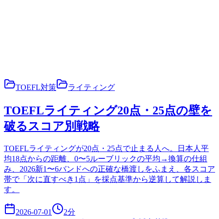
TOEFL対策
ライティング
TOEFLライティング20点・25点の壁を
破るスコア別戦略
TOEFLライティングが20点・25点で止まる人へ。日本人平
均18点からの距離、0〜5ルーブリックの平均→換算の仕組
み、2026新1〜6バンドへの正確な橋渡しをふまえ、各スコア
帯で「次に直すべき1点」を採点基準から逆算して解説しま
す。
2026-07-01
2
分