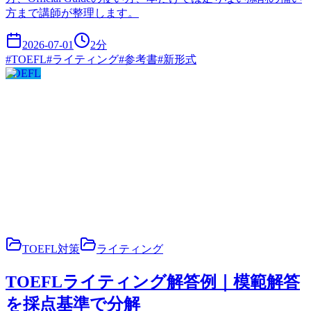
方まで講師が整理します。
2026-07-01
2
分
#
TOEFL
#
ライティング
#
参考書
#
新形式
TOEFL
TOEFL対策
ライティング
TOEFLライティング解答例｜模範解答
を採点基準で分解