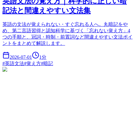
英語文法の覚え方｜科学的に正しい暗
記法と間違えやすい文法集
英語の文法が覚えられない・すぐ忘れる人へ。丸暗記をや
め、第二言語習得と認知科学に基づく「忘れない覚え方」4
つの手順と、冠詞・時制・前置詞など間違えやすい文法ポイ
ントをまとめて解説します。
2026-07-01
1
分
#
英語文法
#
覚え方
#
暗記