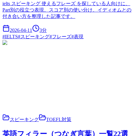
ielts スピーキング 使えるフレーズ を探している人向けに、
Part別の役立つ表現、スコア別の使い分け、イディオムとの
付き合い方を整理した記事です。
2026-04-11
3
分
#
IELTS
#
スピーキング
#
フレーズ
#
表現
スピーキング
TOEFL対策
英語フィラー（つなぎ言葉）一覧22選