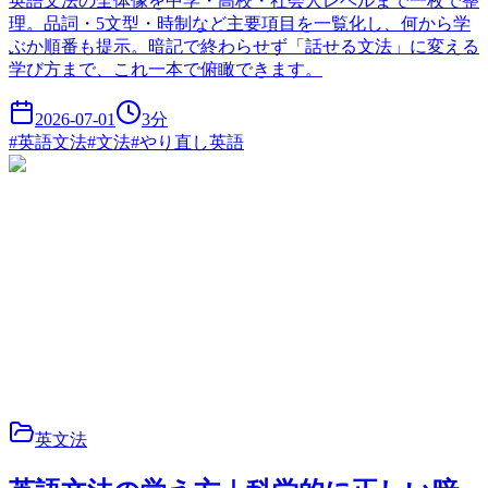
英語文法の全体像を中学・高校・社会人レベルまで一枚で整
理。品詞・5文型・時制など主要項目を一覧化し、何から学
ぶか順番も提示。暗記で終わらせず「話せる文法」に変える
学び方まで、これ一本で俯瞰できます。
2026-07-01
3
分
#
英語文法
#
文法
#
やり直し英語
英文法