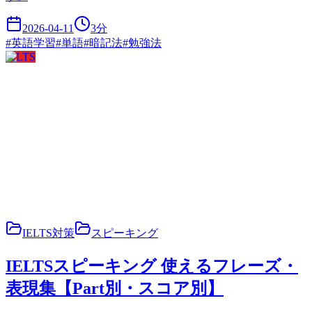
2026-04-11
3
分
#
英語学習
#
単語
#
暗記法
#
勉強法
IELTS
IELTS対策
スピーキング
IELTSスピーキング 使えるフレーズ・
表現集【Part別・スコア別】