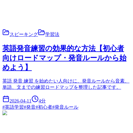
スピーキング
学習法
英語発音練習の効果的な方法【初心者
向けロードマップ・発音ルールから始
めよう】
英語 発音 練習 を始めたい人向けに、発音ルールから音素、
単語、文までの練習ロードマップを整理した記事です。
2026-04-11
4
分
#
英語学習
#
発音
#
初心者
#
発音ルール