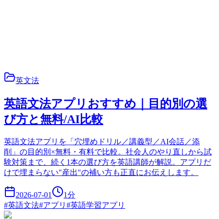
英文法
英語文法アプリおすすめ｜目的別の選
び方と無料/AI比較
英語文法アプリを「穴埋めドリル／講義型／AI会話／添
削」の目的別×無料・有料で比較。社会人のやり直しから試
験対策まで、続く1本の選び方を英語講師が解説。アプリだ
けで埋まらない"産出"の補い方も正直にお伝えします。
2026-07-01
1
分
#
英語文法
#
アプリ
#
英語学習アプリ