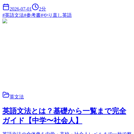
2026-07-01
2
分
#
英語文法
#
参考書
#
やり直し英語
英文法
英語文法とは？基礎から一覧まで完全
ガイド【中学〜社会人】