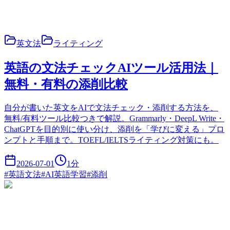
英文法
ライティング
英語の文法チェックAIツール活用法｜
無料・有料の添削比較
自分が書いた英文をAIで文法チェック・添削する方法を、
無料/有料ツール比較つきで解説。Grammarly・DeepL Write・
ChatGPTを目的別に使い分け、添削を「学びに変える」プロ
ンプトと手順まで。TOEFL/IELTSライティング対策にも。
2026-07-01
1
分
#
英語文法
#
AI英語学習
#
添削