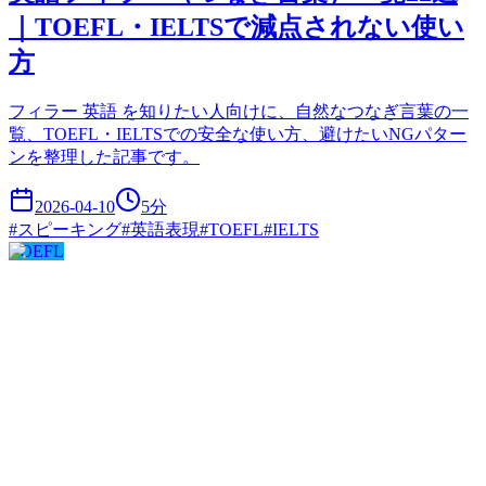
｜TOEFL・IELTSで減点されない使い
方
フィラー 英語 を知りたい人向けに、自然なつなぎ言葉の一
覧、TOEFL・IELTSでの安全な使い方、避けたいNGパター
ンを整理した記事です。
2026-04-10
5
分
#
スピーキング
#
英語表現
#
TOEFL
#
IELTS
TOEFL