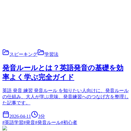
スピーキング
学習法
発音ルールとは？英語発音の基礎を効
率よく学ぶ完全ガイド
英語 発音 練習 発音ルール を知りたい人向けに、発音ルール
の仕組み、大人が学ぶ意味、発音練習へのつなげ方を整理し
た記事です。
2026-04-11
3
分
#
英語学習
#
発音
#
発音ルール
#
初心者