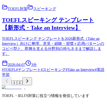
TOEFL対策
スピーキング
TOEFLスピーキング テンプレート
【新形式・Take an Interview】
TOEFLスピーキング テンプレートを2026新形式（Take an
Interview）向けに整理。意見・経験・習慣＋応用パターンの
コピペ型と、即興を支える分野別の持ちネタまで解説しま
す。
2026-04-07
3
分
#
TOEFL
#
テンプレート
#
スピーキング
#
Take an Interview
#
英語
学習
1
2
TOEFL・IELTS対策に役立つ情報を発信しています