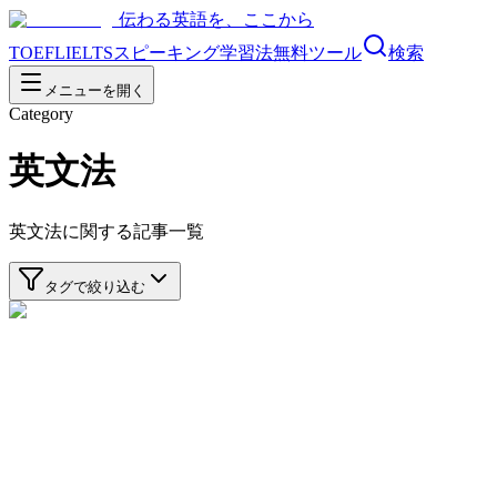
伝わる英語を、ここから
TOEFL
IELTS
スピーキング
学習法
無料ツール
検索
メニューを開く
Category
英文法
英文法
に関する記事一覧
タグで絞り込む