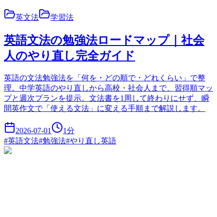
英文法
学習法
英語文法の勉強法ロードマップ｜社会
人のやり直し完全ガイド
英語の文法勉強法を「何を・どの順で・どれくらい」で整
理。中学英語のやり直しから高校・社会人まで、習得順マッ
プと週次プランを提示。文法書を1周して終わりにせず、瞬
間英作文で「使える文法」に変える手順まで解説します。
2026-07-01
1
分
#
英語文法
#
勉強法
#
やり直し英語