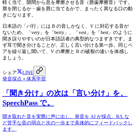
軽く当て、隙間から息を摩擦させる音（唇歯摩擦音）です。
唇を閉じるか・歯を唇に当てるかで、まったく異なる口の動
きになります。
日本語の「バ行」には B の音しかなく、V に対応する音が
ないため、「very」を「berry」、「vest」を「best」のように
聞き誤りやすいのが日本語話者の典型的なつまずきです。ま
ず耳で聞き分けることが、正しく言い分ける第一歩。同じペ
アを繰り返し聞いて、V の摩擦と B の破裂の違いを体感し
ましょう。
シェア
LINE
発音採点＋体系学習
「聞き分け」の次は「言い分け」を、
SpeechPass で。
聞き取れた音を実際に声に出し、発音を AI が採点。R/L な
ど苦手な音の弱点と次の一歩まで具体的にフィードバックし
ます。