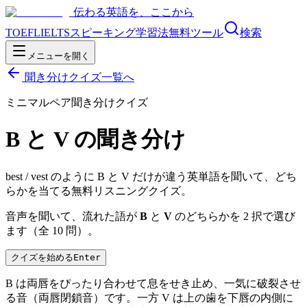
伝わる英語を、ここから
TOEFL
IELTS
スピーキング
学習法
無料ツール
検索
メニューを開く
聞き分けクイズ一覧へ
ミニマルペア聞き分けクイズ
B と V の聞き分け
best / vest のように B と V だけが違う英単語を聞いて、どち
らかを当てる無料リスニングクイズ。
音声を聞いて、流れた語が
B
と
V
のどちらかを 2 択で選び
ます（全
10
問）。
クイズを始める
Enter
B は両唇をぴったり合わせて息をせき止め、一気に破裂させ
る音（両唇閉鎖音）です。一方 V は上の歯を下唇の内側に