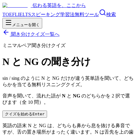
伝わる英語を、ここから
TOEFL
IELTS
スピーキング
学習法
無料ツール
検索
メニューを開く
聞き分けクイズ一覧へ
ミニマルペア聞き分けクイズ
N と NG の聞き分け
sin / sing のように N と NG だけが違う英単語を聞いて、どち
らかを当てる無料リスニングクイズ。
音声を聞いて、流れた語が
N
と
NG
のどちらかを 2 択で選
びます（全
10
問）。
クイズを始める
Enter
英語の語末 N と NG は、どちらも鼻から息を抜ける鼻音で
すが、舌の置き場所がまったく違います。N は舌先を上の歯