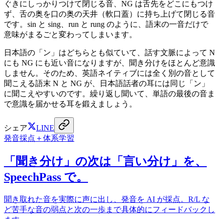
ぐきにしっかりつけて閉じる音、NG は舌先をどこにもつけ
ず、舌の奥を口の奥の天井（軟口蓋）に持ち上げて閉じる音
です。sin と sing、run と rung のように、語末の一音だけで
意味がまるごと変わってしまいます。
日本語の「ン」はどちらとも似ていて、話す文脈によって N
にも NG にも近い音になりますが、聞き分けをほとんど意識
しません。そのため、英語ネイティブには全く別の音として
聞こえる語末 N と NG が、日本語話者の耳には同じ「ン」
に聞こえやすいのです。繰り返し聞いて、単語の最後の音ま
で意識を届かせる耳を鍛えましょう。
シェア
LINE
発音採点＋体系学習
「聞き分け」の次は「言い分け」を、
SpeechPass で。
聞き取れた音を実際に声に出し、発音を AI が採点。R/L な
ど苦手な音の弱点と次の一歩まで具体的にフィードバックし