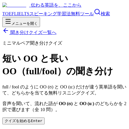
伝わる英語を、ここから
TOEFL
IELTS
スピーキング
学習法
無料ツール
検索
メニューを開く
聞き分けクイズ一覧へ
ミニマルペア聞き分けクイズ
短い OO と長い
OO（full/fool）の聞き分け
full / fool のように OO (ʊ) と OO (uː) だけが違う英単語を聞い
て、どちらかを当てる無料リスニングクイズ。
音声を聞いて、流れた語が
OO (ʊ)
と
OO (uː)
のどちらかを 2
択で選びます（全
10
問）。
クイズを始める
Enter