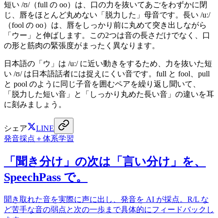
短い /ʊ/（full の oo）は、口の力を抜いてあごをわずかに閉
じ、唇をほとんど丸めない「脱力した」母音です。長い /uː/
（fool の oo）は、唇をしっかり前に丸めて突き出しながら
「ウー」と伸ばします。この2つは音の長さだけでなく、口
の形と筋肉の緊張度がまったく異なります。
日本語の「ウ」は /uː/ に近い動きをするため、力を抜いた短
い /ʊ/ は日本語話者には捉えにくい音です。full と fool、pull
と pool のように同じ子音を囲むペアを繰り返し聞いて、
「脱力した短い音」と「しっかり丸めた長い音」の違いを耳
に刻みましょう。
シェア
LINE
発音採点＋体系学習
「聞き分け」の次は「言い分け」を、
SpeechPass で。
聞き取れた音を実際に声に出し、発音を AI が採点。R/L な
ど苦手な音の弱点と次の一歩まで具体的にフィードバックし