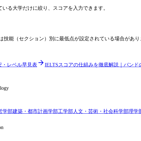
ている大学だけに絞り、スコアを入力できます。
は技能（セクション）別に最低点が設定されている場合があり
目安・レベル早見表
IELTSスコアの仕組みを徹底解説｜バン
ology
営学部
建築・都市計画学部
工学部
人文・芸術・社会科学部
理学
on