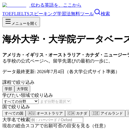
伝わる英語を、ここから
TOEFL
IELTS
スピーキング
学習法
無料ツール
検索
メニューを開く
海外大学・大学院データベー
アメリカ・イギリス・オーストラリア・カナダ・ニュージー
る学校の公式ページへ。留学先選びの最初の一歩に。
データ最終更新:
2026年7月4日
（各大学公式サイト準拠）
課程で絞り込み
学部
大学院
学びたい領域で絞り込み
国で絞り込み
すべての国
🇦🇺
オーストラリア
🇨🇦
カナダ
🇮🇪
アイルランド
大学名で検索
現在の総合スコアで出願可否の目安を見る（任意）