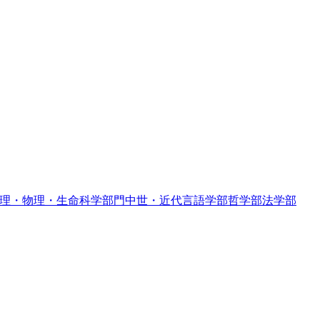
理・物理・生命科学部門
中世・近代言語学部
哲学部
法学部