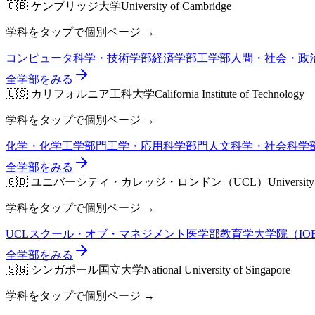
🇬🇧
ケンブリッジ大学
University of Cambridge
学科をタップで個別ページ →
コンピュータ科学・技術学部
経済学部
工学部
人間・社会・政
全学部をみる
🇺🇸
カリフォルニア工科大学
California Institute of Technology
学科をタップで個別ページ →
化学・化学工学部門
工学・応用科学部門
人文科学・社会科学
全学部をみる
🇬🇧
ユニバーシティ・カレッジ・ロンドン（UCL）
Universit
学科をタップで個別ページ →
UCLスクール・オブ・マネジメント
医学部
教育学大学院（IO
全学部をみる
🇸🇬
シンガポール国立大学
National University of Singapore
学科をタップで個別ページ →