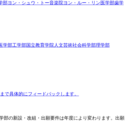
学部
ヨン・シュウ・トー音楽院
ヨン・ルー・リン医学部
歯学
医学部
工学部
国立教育学院
人文芸術社会科学部
理学部
次の一歩まで具体的にフィードバックします。
。学部の新設・改組・出願要件は年度により変わります。出願