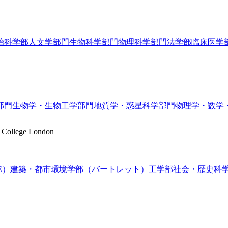
治科学部
人文学部門
生物科学部門
物理科学部門
法学部
臨床医学
部門
生物学・生物工学部門
地質学・惑星科学部門
物理学・数学
y College London
E）
建築・都市環境学部（バートレット）
工学部
社会・歴史科