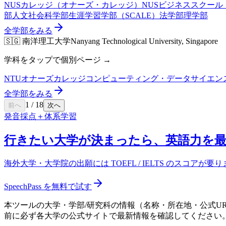
NUSカレッジ（オナーズ・カレッジ）
NUSビジネススクール
部
人文社会科学部
生涯学習学部（SCALE）
法学部
理学部
全学部をみる
🇸🇬
南洋理工大学
Nanyang Technological University, Singapore
学科をタップで個別ページ →
NTUオナーズカレッジ
コンピューティング・データサイエン
全学部をみる
1
/
18
前へ
次へ
発音採点＋体系学習
行きたい大学が決まったら、英語力を
海外大学・大学院の出願には TOEFL / IELTS のスコアが
SpeechPass を無料で試す
本ツールの大学・学部/研究科の情報（名称・所在地・公式U
前に必ず各大学の公式サイトで最新情報を確認してください