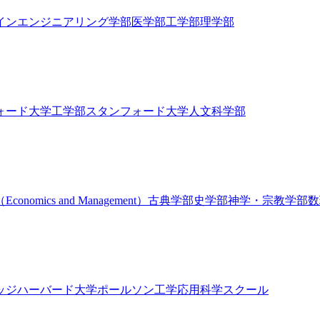
インエンジニアリング学部
医学部
工学部
理学部
ォード大学工学部
スタンフォード大学人文科学部
nomics and Management）
古典学部
史学部
神学・宗教学部
数
ッジ
ハーバード大学ポールソン工学応用科学スクール