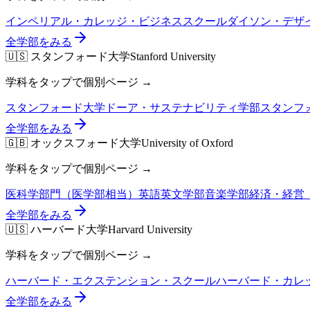
インペリアル・カレッジ・ビジネススクール
ダイソン・デザ
全学部をみる
🇺🇸
スタンフォード大学
Stanford University
学科をタップで個別ページ →
スタンフォード大学ドーア・サステナビリティ学部
スタンフ
全学部をみる
🇬🇧
オックスフォード大学
University of Oxford
学科をタップで個別ページ →
医科学部門（医学部相当）
英語英文学部
音楽学部
経済・経営（Eco
全学部をみる
🇺🇸
ハーバード大学
Harvard University
学科をタップで個別ページ →
ハーバード・エクステンション・スクール
ハーバード・カレ
全学部をみる