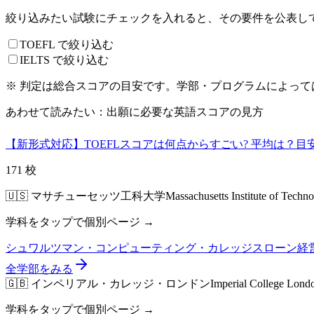
絞り込みたい試験にチェックを入れると、その要件を公表し
TOEFL で絞り込む
IELTS で絞り込む
※ 判定は
総合スコア
の目安です。学部・プログラムによって
あわせて読みたい：出願に必要な英語スコアの見方
【新形式対応】TOEFLスコアは何点からすごい? 平均は？
171
校
🇺🇸
マサチューセッツ工科大学
Massachusetts Institute of Techn
学科をタップで個別ページ →
シュワルツマン・コンピューティング・カレッジ
スローン経
全学部をみる
🇬🇧
インペリアル・カレッジ・ロンドン
Imperial College Lond
学科をタップで個別ページ →