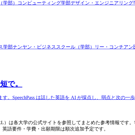
（学部）
コンピューティング学部
デザイン・エンジニアリング
ス学部
ナンヤン・ビジネススクール（学部）
リー・コンチアン
最短で。
要ります。SpeechPass は話した英語を AI が採点し、弱点と
RL）は各大学の公式サイトを参照してまとめた参考情報です
。英語要件・学費・出願期限は順次追加予定です。