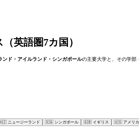
ス
（英語圏7カ国）
ランド・アイルランド・シンガポール
の主要大学と、その学部
🇳🇿
ニュージーランド
🇸🇬
シンガポール
🇬🇧
イギリス
🇺🇸
アメリ