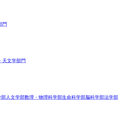
部門
・天文学部門
学部
人文学部
数理・物理科学部
生命科学部
脳科学部
法学部