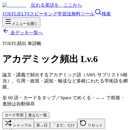
伝わる英語を、ここから
TOEFL
IELTS
スピーキング
学習法
無料ツール
検索
メニューを開く
全デッキ一覧へ
TOEFL頻出 単語帳
アカデミック頻出 Lv.6
論文・講義で頻出するアカデミック語（AWL サブリスト6相
当）。引用・政策・認知・輸送など多岐にわたる学術語を網
羅。
全
60
語・カードをタップ／Space でめくる・←→ で前後・
進捗は自動保存
カード学習
覚えた一覧
シャッフル
英→日
「まだ」だけ
リセット