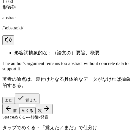
1
/
60
形容詞
abstract
/
ˈæbstrækt
/
形容詞
抽象的な；（論文の）要旨、概要
The author's argument remains too abstract without concrete data to
support it.
著者の論点は、裏付けとなる具体的なデータがなければ抽象
的すぎる。
まだ
覚えた
前
めくる
次
Space
めくる
←
→
前後
P
発音
タップでめくる・「覚えた／まだ」で仕分け