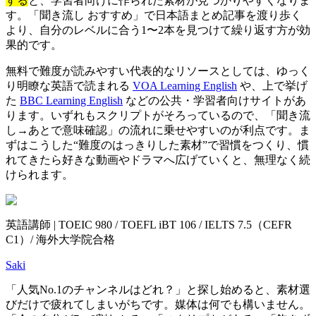
する
と、学習者向けに作られた素材が見つかりやすくなりま
す。「聞き流し おすすめ」で日本語まとめ記事を渡り歩く
より、自分のレベルに合う1〜2本を見つけて繰り返す方が効
果的です。
無料で難度が読みやすい代表的なリソースとしては、ゆっく
り明瞭な英語で読まれる
VOA Learning English
や、上で挙げ
た
BBC Learning English
などの公共・学習者向けサイトがあ
ります。いずれもスクリプトがそろっているので、「聞き流
し→あとで意味確認」の流れに乗せやすいのが利点です。ま
ずはこうした“難度のはっきりした素材”で習慣をつくり、慣
れてきたら好きな動画やドラマへ広げていくと、無理なく続
けられます。
英語講師 | TOEIC 980 / TOEFL iBT 106 / IELTS 7.5（CEFR
C1）/ 海外大学院合格
Saki
「人気No.1のチャンネルはどれ？」と探し始めると、素材選
びだけで疲れてしまいがちです。媒体は何でも構いません。