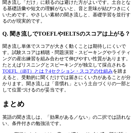
聞き流し「だけ」に頼るのは避けた方がよいです。土台とな
る基礎語彙や短文の理解がないと、音と意味が結びつきにく
いためです。やさしい素材の聞き流しと、基礎学習を並行す
るのが現実的です。
Q. 聞き流しでTOEFLやIELTSのスコアは上がる？
聞き流し単体でスコアが大きく動くことは期待しにくいで
す。試験スコアは精聴・問題演習・スピーキングやライティ
ングの産出練習を組み合わせて伸びやすい性質があります。
たとえばリスニングとスピーキングが独立して採点される
TOEFL（iBT）とは？4セクション・スコアの仕組み
を踏ま
えると、受動的に聞くだけでは届きにくい力があることが分
かります。聞き流しは「音慣れ」という土台づくりの一部と
して位置づけるのが妥当です。
まとめ
英語の聞き流しは、「効果がある／ない」の二択では語れな
い、条件付きの勉強法です。