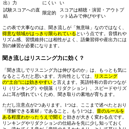
出）力
にくい
い
試験スコアへの直
スコアは精聴・演習・アウトプ
限定的
結
ット込みで伸びやすい
この表で大事なのは、聞き流しが「無意味」なのではなく、
得意な領域がはっきり限られている
という点です。音慣れや
リズム感、習慣維持には相性がよく、語彙習得や産出力には
別の練習が必要になります。
聞き流しはリスニング力に効く？
「聞き流しでリスニング力は伸びるのか」は、もっとも気に
なるところだと思います。方向性としては、
リスニング
の“土台”には効きやすい
と言えます。英語特有の音のつなが
り（リンキング）や脱落（リダクション）、スピードやリズ
ムに耳が慣れていくため、聞き取りの素地が育ちます。
ただし注意点が2つあります。1つは、ここまで述べたとおり
「理解できる素材」であること。もう1つは、
音のルールを
ある程度わかったうえで聞く
と効きが大きく変わる点です。
リンキングやリダクションの仕組みを先に少し知っておく