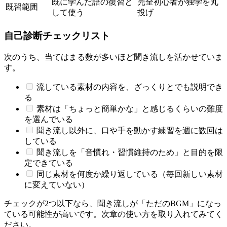
既に学んだ語の復習と
完全初心者が独学を丸
既習範囲
して使う
投げ
自己診断チェックリスト
次のうち、当てはまる数が多いほど聞き流しを活かせていま
す。
流している素材の内容を、ざっくりとでも説明でき
る
素材は「ちょっと簡単かな」と感じるくらいの難度
を選んでいる
聞き流し以外に、口や手を動かす練習を週に数回は
している
聞き流しを「音慣れ・習慣維持のため」と目的を限
定できている
同じ素材を何度か繰り返している（毎回新しい素材
に変えていない）
チェックが2つ以下なら、聞き流しが「ただのBGM」になっ
ている可能性が高いです。次章の使い方を取り入れてみてく
ださい。