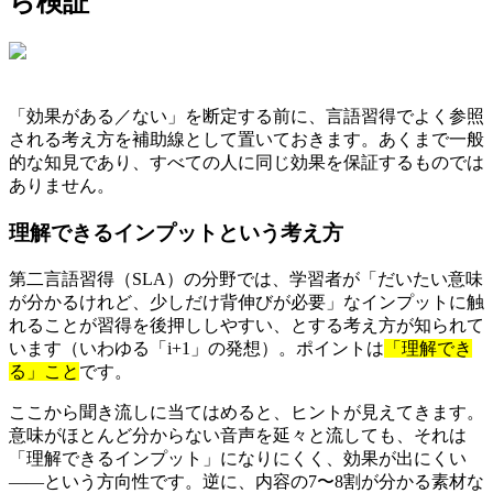
ら検証
「効果がある／ない」を断定する前に、言語習得でよく参照
される考え方を補助線として置いておきます。あくまで一般
的な知見であり、すべての人に同じ効果を保証するものでは
ありません。
理解できるインプットという考え方
第二言語習得（SLA）の分野では、学習者が「だいたい意味
が分かるけれど、少しだけ背伸びが必要」なインプットに触
れることが習得を後押ししやすい、とする考え方が知られて
います（いわゆる「i+1」の発想）。ポイントは
「理解でき
る」こと
です。
ここから聞き流しに当てはめると、ヒントが見えてきます。
意味がほとんど分からない音声を延々と流しても、それは
「理解できるインプット」になりにくく、効果が出にくい
――という方向性です。逆に、内容の7〜8割が分かる素材な