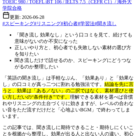
TOEIC 980 / TOEFL iBT 106 / IELTS 7.5（CEFR C1）/ 海外大
学院合格
更新: 2026-06-28
#
スピーキング
#
リスニング
#
初心者
#
学習法
#
聞き流し
「聞き流し 効果なし」という口コミを見て、続けても
意味がないのか不安になった
正しいやり方と、初心者でも失敗しない素材の選び方
を知りたい
聞き流しだけで話せるのか、スピーキングにどうつな
がるのか整理したい
「英語の聞き流し」は手軽なぶん、「効果あり」と「効果な
し」の口コミが真っ二つに割れる勉強法です。
結論を先に言
うと、効果は「ある／ない」の二択ではなく、素材選びと使
い方しだいの“条件付き”です。
理解できる素材を選べば音慣
れやリスニングの土台づくりに効きますが、レベルの合わな
い音をただ流すだけだと「心地よいBGM」で終わってしま
います。
この記事では、聞き流しに期待できること・期待しにくいこ
とを根拠から整理し、効果が出る人と出ない人の違い、初心