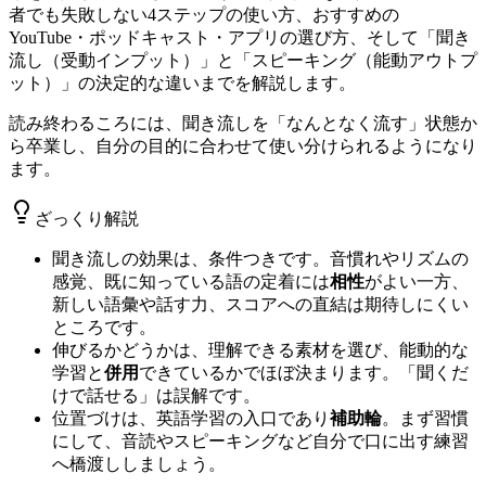
者でも失敗しない4ステップの使い方、おすすめの
YouTube・ポッドキャスト・アプリの選び方、そして「聞き
流し（受動インプット）」と「スピーキング（能動アウトプ
ット）」の決定的な違いまでを解説します。
読み終わるころには、聞き流しを「なんとなく流す」状態か
ら卒業し、自分の目的に合わせて使い分けられるようになり
ます。
ざっくり解説
聞き流しの効果は、条件つきです。音慣れやリズムの
感覚、既に知っている語の定着には
相性
がよい一方、
新しい語彙や話す力、スコアへの直結は期待しにくい
ところです。
伸びるかどうかは、理解できる素材を選び、能動的な
学習と
併用
できているかでほぼ決まります。「聞くだ
けで話せる」は誤解です。
位置づけは、英語学習の入口であり
補助輪
。まず習慣
にして、音読やスピーキングなど自分で口に出す練習
へ橋渡ししましょう。