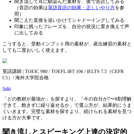
聞き流して耳に馴染んだ素材を、後で音読してみる
（音読の効果は
英語音読の効果・正しいやり方
を参
照）
聞こえた直後を追いかけてシャドーイングしてみる
印象に残ったフレーズを、自分の状況に置き換えて声
に出してみる
こうすると、受動インプット用の素材が、産出練習の素材と
しても二度おいしく使えます。
英語講師 | TOEIC 980 / TOEFL iBT 106 / IELTS 7.5（CEFR
C1）/ 海外大学院合格
Saki
「どの教材が最強か」を探すより、「今の自分が7〜8割理解
できて、飽きずに繰り返せるか」で選ぶ方が、結果的にうま
くいきます。完璧な素材を探すより、続けられる素材を見つ
ける方が大事です。
聞き流しとスピーキング上達の決定的