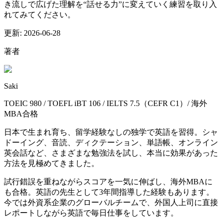
き流しで広げた理解を“話せる力”に変えていく練習を取り入
れてみてください。
更新:
2026-06-28
著者
Saki
TOEIC 980 / TOEFL iBT 106 / IELTS 7.5（CEFR C1）/ 海外
MBA合格
日本で生まれ育ち、留学経験なしの独学で英語を習得。シャ
ドーイング、音読、ディクテーション、単語帳、オンライン
英会話など、さまざまな勉強法を試し、本当に効果があった
方法を見極めてきました。
試行錯誤を重ねながらスコアを一気に伸ばし、海外MBAに
も合格。英語の先生として3年間指導した経験もあります。
今では外資系企業のグローバルチームで、外国人上司に直接
レポートしながら英語で毎日仕事をしています。