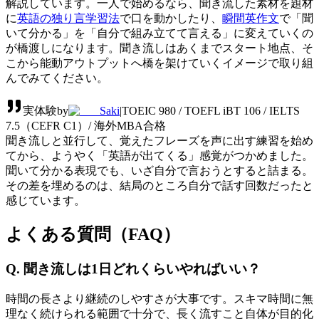
解説しています。一人で始めるなら、聞き流した素材を題材
に
英語の独り言学習法
で口を動かしたり、
瞬間英作文
で「聞
いて分かる」を「自分で組み立てて言える」に変えていくの
が橋渡しになります。聞き流しはあくまでスタート地点、そ
こから能動アウトプットへ橋を架けていくイメージで取り組
んでみてください。
実体験
by
Saki
|
TOEIC 980 / TOEFL iBT 106 / IELTS
7.5（CEFR C1）/ 海外MBA合格
聞き流しと並行して、覚えたフレーズを声に出す練習を始め
てから、ようやく「英語が出てくる」感覚がつかめました。
聞いて分かる表現でも、いざ自分で言おうとすると詰まる。
その差を埋めるのは、結局のところ自分で話す回数だったと
感じています。
よくある質問（FAQ）
Q. 聞き流しは1日どれくらいやればいい？
時間の長さより継続のしやすさが大事です。スキマ時間に無
理なく続けられる範囲で十分で、長く流すこと自体が目的化