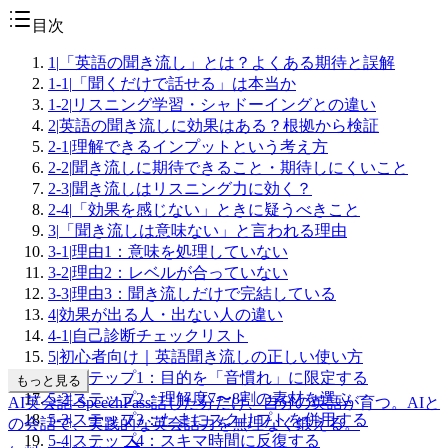
目次
1
|
「英語の聞き流し」とは？よくある期待と誤解
1-1
|
「聞くだけで話せる」は本当か
1-2
|
リスニング学習・シャドーイングとの違い
2
|
英語の聞き流しに効果はある？根拠から検証
2-1
|
理解できるインプットという考え方
2-2
|
聞き流しに期待できること・期待しにくいこと
2-3
|
聞き流しはリスニング力に効く？
2-4
|
「効果を感じない」ときに疑うべきこと
3
|
「聞き流しは意味ない」と言われる理由
3-1
|
理由1：意味を処理していない
3-2
|
理由2：レベルが合っていない
3-3
|
理由3：聞き流しだけで完結している
4
|
効果が出る人・出ない人の違い
4-1
|
自己診断チェックリスト
5
|
初心者向け｜英語聞き流しの正しい使い方
5-1
|
ステップ1：目的を「音慣れ」に限定する
もっと見る
5-2
|
ステップ2：理解度7〜8割の素材を選ぶ
AI英会話 SpeechPass
話した分だけ、自分の英語が育つ。
AIと
5-3
|
ステップ3：たまにスクリプトを併用する
の会話で、実践的な英会話力を無理なく鍛える。
5-4
|
ステップ4：スキマ時間に反復する