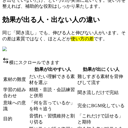
き出せていないだけ、というのが実情に近いです。使い方を
整えれば、補助的な役割はしっかり果たします。
効果が出る人・出ない人の違い
同じ「聞き流し」でも、伸びる人と伸びない人がいます。そ
の差は素質ではなく、ほとんどが
使い方の差
です。
横にスクロールできます
効果が出やすい人
効果が出にくい人
だいたい理解できる素
難しすぎる素材を背伸
素材の難度
材を選ぶ
びして流す
学習の組み
精聴・音読・会話練習
聞き流しだけで完結
合わせ
と併用
意味への意
「何を言っているか」
完全にBGM化している
識
を時々追う
音慣れ・習慣維持と割
「これだけで話せる」
目的
り切る
と期待