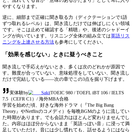
と、流れてくる音が「意味のあるかたまり」として耳に入り
やすくなります。
逆に、細部まで正確に聞き取る力（ディクテーションで1語
ずつ取れるレベル）は、聞き流しだけでは伸ばしにくい領域
です。そこは止めて確認する「精聴」や、後述のシャドーイ
ングが向いています。リスニング全体の組み立ては
英語リス
ニングを上達させる方法
も参考にしてください。
「効果を感じない」ときに疑うべきこと
聞き流しで手応えがないとき、多くは次のどれかが原因で
す。難度が合っていない、意味処理をしていない、聞き流し
だけで完結している――次の章でこの3点を掘り下げます。
実体験
by
Saki
|
TOEIC 980 / TOEFL iBT 106 / IELTS
7.5（CEFR C1）/ 海外MBA合格
学習を始めた頃、好きな海外ドラマ（『The Big Bang
Theory』やNetflixのコメディ）を毎晩BGMのように流してい
た時期があります。でも会話力はほとんど変わりませんでし
た。内容はほぼ分からないまま「英語っぽい音」に浸って満
足していただけ。音には少し慣れても、話せるようにはなら