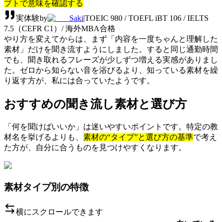
プトで意味を確認する
実体験
by
Saki
|
TOEIC 980 / TOEFL iBT 106 / IELTS
7.5（CEFR C1）/ 海外MBA合格
やり方を変えてからは、まず「内容を一度ちゃんと理解した
素材」だけを聞き流すようにしました。すると同じ通勤時間
でも、聞き取れるフレーズが少しずつ増える実感がありまし
た。ゼロから知らない音を浴びるより、知っている素材を繰
り返す方が、私には合っていたようです。
おすすめの聞き流し素材と選び方
「何を聞けばいいか」は迷いやすいポイントです。特定の教
材名を挙げるよりも、
素材の“タイプ”と選び方の基準
で考え
た方が、自分に合うものを見つけやすくなります。
素材タイプ別の特徴
横にスクロールできます