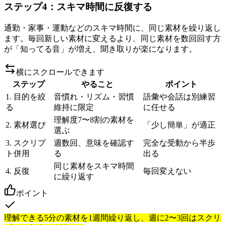
ステップ4：スキマ時間に反復する
通勤・家事・運動などのスキマ時間に、同じ素材を繰り返し
ます。毎回新しい素材に変えるより、同じ素材を数回回す方
が「知ってる音」が増え、聞き取りが楽になります。
横にスクロールできます
ステップ
やること
ポイント
1. 目的を絞
音慣れ・リズム・習慣
語彙や会話は別練習
る
維持に限定
に任せる
理解度7〜8割の素材を
2. 素材選び
「少し簡単」が適正
選ぶ
3. スクリプ
週数回、意味を確認す
完全な受動から半歩
ト併用
る
出る
同じ素材をスキマ時間
4. 反復
毎回変えない
に繰り返す
ポイント
理解できる5分の素材を1週間繰り返し、週に2〜3回はスクリ