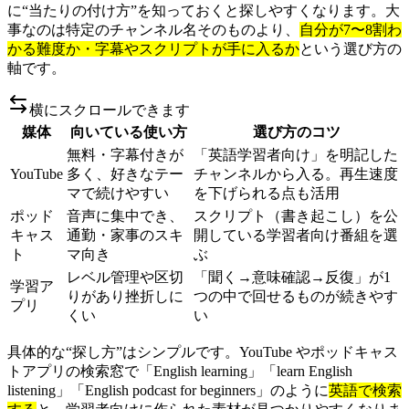
に“当たりの付け方”を知っておくと探しやすくなります。大
事なのは特定のチャンネル名そのものより、
自分が7〜8割わ
かる難度か・字幕やスクリプトが手に入るか
という選び方の
軸です。
横にスクロールできます
媒体
向いている使い方
選び方のコツ
無料・字幕付きが
「英語学習者向け」を明記した
YouTube
多く、好きなテー
チャンネルから入る。再生速度
マで続けやすい
を下げられる点も活用
ポッド
音声に集中でき、
スクリプト（書き起こし）を公
キャス
通勤・家事のスキ
開している学習者向け番組を選
ト
マ向き
ぶ
レベル管理や区切
「聞く→意味確認→反復」が1
学習ア
りがあり挫折しに
つの中で回せるものが続きやす
プリ
くい
い
具体的な“探し方”はシンプルです。YouTube やポッドキャス
トアプリの検索窓で「English learning」「learn English
listening」「English podcast for beginners」のように
英語で検索