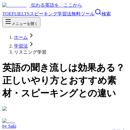
伝わる英語を、ここから
TOEFL
IELTS
スピーキング
学習法
無料ツール
検索
メニューを開く
ホーム
学習法
リスニング学習
英語の聞き流しは効果ある？
正しいやり方とおすすめ素
材・スピーキングとの違い
by
Saki