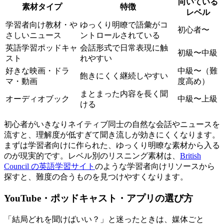
向いている
素材タイプ
特徴
レベル
学習者向け教材・や
ゆっくり明瞭で語彙がコ
初心者〜
さしいニュース
ントロールされている
英語学習ポッドキャ
会話形式で日常表現に触
初級〜中級
スト
れやすい
好きな映画・ドラ
中級〜（難
飽きにくく継続しやすい
マ・動画
度高め）
まとまった内容を長く聞
オーディオブック
中級〜上級
ける
初心者がいきなりネイティブ同士の自然な会話やニュースを
流すと、理解度が低すぎて聞き流しが効きにくくなります。
まずは学習者向けに作られた、ゆっくり明瞭な素材から入る
のが現実的です。レベル別のリスニング素材は、
British
Council の英語学習サイト
のような学習者向けリソースから
探すと、難度の合うものを見つけやすくなります。
YouTube・ポッドキャスト・アプリの選び方
「結局どれを聞けばいい？」と迷ったときは、媒体ごと