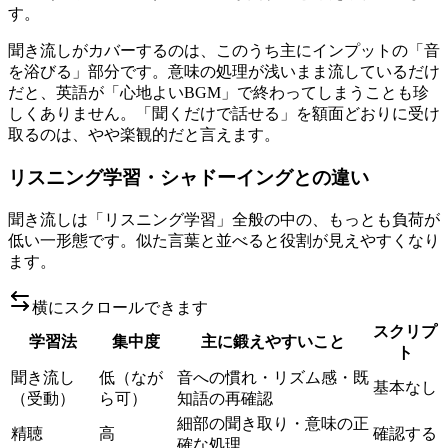
す。
聞き流しがカバーするのは、このうち主にインプットの「音
を浴びる」部分です。意味の処理が浅いまま流しているだけ
だと、英語が「心地よいBGM」で終わってしまうことも珍
しくありません。「聞くだけで話せる」を額面どおりに受け
取るのは、やや楽観的だと言えます。
リスニング学習・シャドーイングとの違い
聞き流しは「リスニング学習」全般の中の、もっとも負荷が
低い一形態です。似た言葉と並べると役割が見えやすくなり
ます。
横にスクロールできます
スクリプ
学習法
集中度
主に鍛えやすいこと
ト
聞き流し
低（なが
音への慣れ・リズム感・既
基本なし
（受動）
ら可）
知語の再確認
細部の聞き取り・意味の正
精聴
高
確認する
確な処理