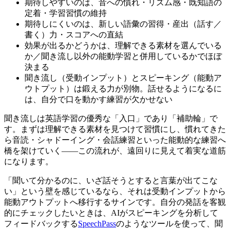
期待しやすいのは、音への慣れ・リズム感・既知語の
定着・学習習慣の維持
期待しにくいのは、新しい語彙の習得・産出（話す／
書く）力・スコアへの直結
効果が出るかどうかは、理解できる素材を選んでいる
か／聞き流し以外の能動学習と併用しているかでほぼ
決まる
聞き流し（受動インプット）とスピーキング（能動ア
ウトプット）は鍛える力が別物。話せるようになるに
は、自分で口を動かす練習が欠かせない
聞き流しは英語学習の優秀な「入口」であり「補助輪」で
す。まずは理解できる素材を見つけて習慣にし、慣れてきた
ら音読・シャドーイング・会話練習といった能動的な練習へ
橋を架けていく――この流れが、遠回りに見えて着実な道筋
になります。
「聞いて分かるのに、いざ話そうとすると言葉が出てこな
い」という壁を感じているなら、それは受動インプットから
能動アウトプットへ移行するサインです。自分の発話を客観
的にチェックしたいときは、AIがスピーキングを分析して
フィードバックする
SpeechPass
のようなツールを使って、聞