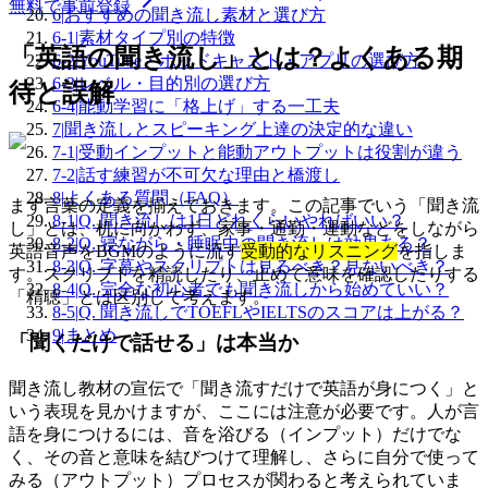
無料で事前登録
6
|
おすすめの聞き流し素材と選び方
6-1
|
素材タイプ別の特徴
「英語の聞き流し」とは？よくある期
6-2
|
YouTube・ポッドキャスト・アプリの選び方
6-3
|
レベル・目的別の選び方
待と誤解
6-4
|
能動学習に「格上げ」する一工夫
7
|
聞き流しとスピーキング上達の決定的な違い
7-1
|
受動インプットと能動アウトプットは役割が違う
7-2
|
話す練習が不可欠な理由と橋渡し
8
|
よくある質問（FAQ）
まず言葉の定義を揃えておきます。この記事でいう「聞き流
8-1
|
Q. 聞き流しは1日どれくらいやればいい？
し」とは、机に向かわず、家事・通勤・運動などをしながら
8-2
|
Q. 寝ながら・睡眠中の聞き流しは効果ある？
英語音声をBGMのように流す
受動的なリスニング
を指しま
8-3
|
Q. 字幕やスクリプトは見るべき？見ないべき？
す。スクリプトを精読したり、止めて意味を確認したりする
8-4
|
Q. 完全な初心者でも聞き流しから始めていい？
「精聴」とは区別して考えます。
8-5
|
Q. 聞き流しでTOEFLやIELTSのスコアは上がる？
9
|
まとめ
「聞くだけで話せる」は本当か
聞き流し教材の宣伝で「聞き流すだけで英語が身につく」と
いう表現を見かけますが、ここには注意が必要です。人が言
語を身につけるには、音を浴びる（インプット）だけでな
く、その音と意味を結びつけて理解し、さらに自分で使って
みる（アウトプット）プロセスが関わると考えられていま