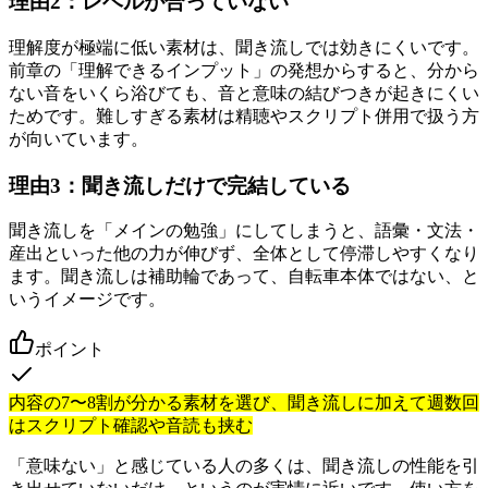
理由2：レベルが合っていない
理解度が極端に低い素材は、聞き流しでは効きにくいです。
前章の「理解できるインプット」の発想からすると、分から
ない音をいくら浴びても、音と意味の結びつきが起きにくい
ためです。難しすぎる素材は精聴やスクリプト併用で扱う方
が向いています。
理由3：聞き流しだけで完結している
聞き流しを「メインの勉強」にしてしまうと、語彙・文法・
産出といった他の力が伸びず、全体として停滞しやすくなり
ます。聞き流しは補助輪であって、自転車本体ではない、と
いうイメージです。
ポイント
内容の7〜8割が分かる素材を選び、聞き流しに加えて週数回
はスクリプト確認や音読も挟む
「意味ない」と感じている人の多くは、聞き流しの性能を引