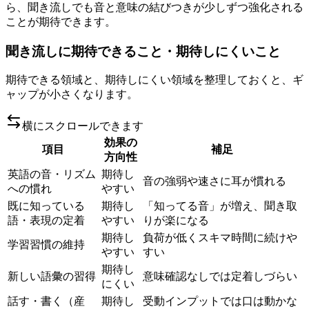
ら、聞き流しでも音と意味の結びつきが少しずつ強化される
ことが期待できます。
聞き流しに期待できること・期待しにくいこと
期待できる領域と、期待しにくい領域を整理しておくと、ギ
ャップが小さくなります。
横にスクロールできます
効果の
項目
補足
方向性
英語の音・リズム
期待し
音の強弱や速さに耳が慣れる
への慣れ
やすい
既に知っている
期待し
「知ってる音」が増え、聞き取
語・表現の定着
やすい
りが楽になる
期待し
負荷が低くスキマ時間に続けや
学習習慣の維持
やすい
すい
期待し
新しい語彙の習得
意味確認なしでは定着しづらい
にくい
話す・書く（産
期待し
受動インプットでは口は動かな