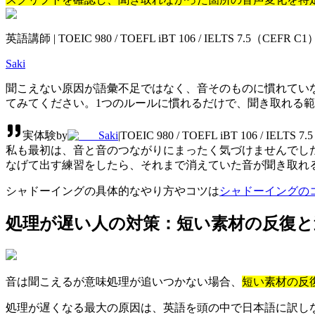
英語講師 | TOEIC 980 / TOEFL iBT 106 / IELTS 7.5（CEF
Saki
聞こえない原因が語彙不足ではなく、音そのものに慣れてい
てみてください。1つのルールに慣れるだけで、聞き取れる
実体験
by
Saki
|
TOEIC 980 / TOEFL iBT 106 / IEL
私も最初は、音と音のつながりにまったく気づけませんでした。
なげて出す練習をしたら、それまで消えていた音が聞き取れ
シャドーイングの具体的なやり方やコツは
シャドーイングの
処理が遅い人の対策：短い素材の反復と
音は聞こえるが意味処理が追いつかない場合、
短い素材の反
処理が遅くなる最大の原因は、英語を頭の中で日本語に訳し