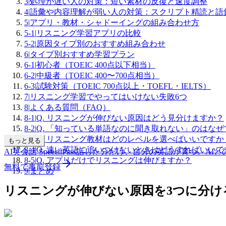
3
|
処理が遅い人の対策：短い素材の反復と速度調整
4
|
語彙や内容理解が弱い人の対策：スクリプト精読と語
5
|
アプリ・教材・シャドーイングの組み合わせ方
5-1
|
リスニング学習アプリの比較
5-2
|
原因タイプ別のおすすめ組み合わせ
6
|
タイプ別おすすめ学習プラン
6-1
|
初心者（TOEIC 400点以下相当）
6-2
|
中級者（TOEIC 400〜700点相当）
6-3
|
試験対策（TOEIC 700点以上・TOEFL・IELTS）
7
|
リスニング学習でやってはいけない失敗6つ
8
|
よくある質問（FAQ）
8-1
|
Q. リスニングが伸びない原因はどう見分けますか？
8-2
|
Q. 「知っている単語なのに聞き取れない」のはなぜ
8-3
|
Q. リスニング教材はどのレベルを選べばいいですか
もっと見る
8-4
|
Q. 速い英語に追いつけないときはどうすればいいで
AI英会話 SpeechPass
話した分だけ、自分の英語が育つ。
AI
8-5
|
Q. アプリだけでリスニングは伸びますか？
無料で事前登録
9
|
まとめ
リスニングが伸びない原因を3つに分け