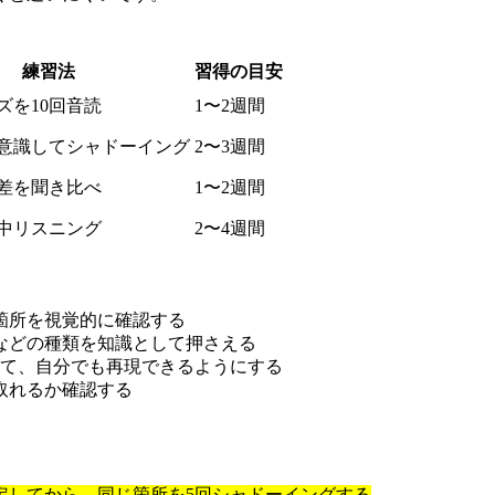
練習法
習得の目安
ズを10回音読
1〜2週間
意識してシャドーイング
2〜3週間
差を聞き比べ
1〜2週間
中リスニング
2〜4週間
る箇所を視覚的に確認する
ンなどの種類を知識として押さえる
グして、自分でも再現できるようにする
取れるか確認する
定してから、同じ箇所を5回シャドーイングする