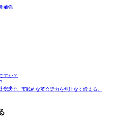
彙補強
ですか？
？
すか？
との会話で、実践的な英会話力を無理なく鍛える。
る