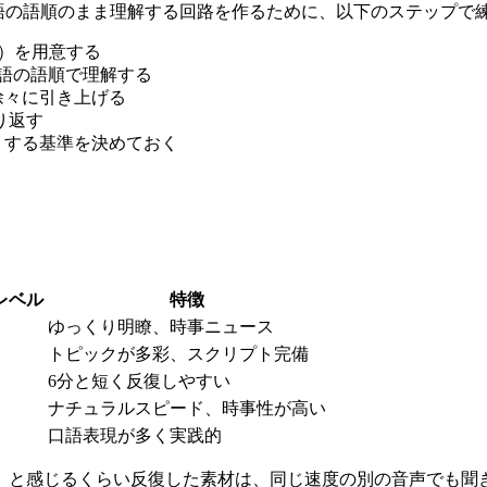
英語の語順のまま理解する回路を作るために、以下のステップで
分）を用意する
英語の語順で理解する
倍速と徐々に引き上げる
り返す
業」する基準を決めておく
。
レベル
特徴
ゆっくり明瞭、時事ニュース
トピックが多彩、スクリプト完備
6分と短く反復しやすい
ナチュラルスピード、時事性が高い
口語表現が多く実践的
と感じるくらい反復した素材は、同じ速度の別の音声でも聞き取り