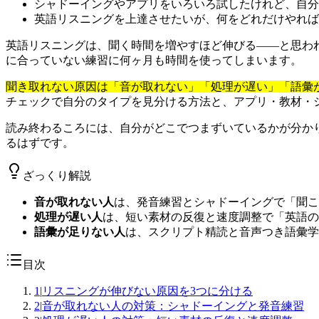
シャドーイングやアプリをいろいろ試したけれど、自分
英語リスニングを上達させたいが、何をどれだけやれば
英語リスニングは、聞く時間を増やすほど伸びる——と思わ
に合っていない練習に何ヶ月も時間を使ってしまいます。
聞き取れない原因は「音が取れない」「処理が遅い」「語彙
チェックで自分のタイプを見分ける方法と、アプリ・教材・
読み終わるころには、自分がどこでつまずいているかが分か
るはずです。
ざっくり解説
音が取れない人
は、発音練習とシャドーイングで「聞こ
処理が遅い人
は、短い素材の反復と速度調整で「英語の
語彙が足りない人
は、スクリプト精読と音声つき語彙学
目次
1
|
リスニングが伸びない原因を3つに分ける
2
|
音が取れない人の対策：シャドーイングと発音練習