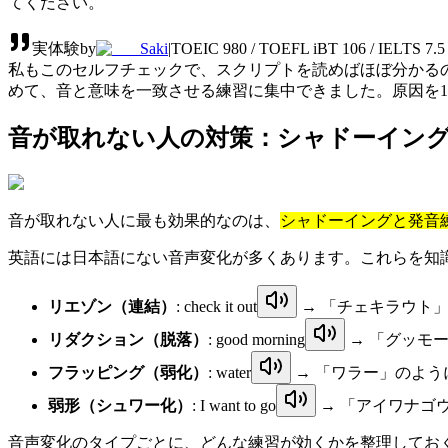
てください。
実体験
by
Saki
|
TOEIC 980 / TOEFL iBT 106 / IEL
私もこのセルフチェックで、スクリプトを読めばほぼ分かる
めて、音と意味を一致させる練習に集中できました。原因を
音が取れない人の対策：シャドーイン
音が取れない人に最も効果的なのは、
シャドーイングと発音
英語には日本語にない音声変化が多くあります。これらを知
リエゾン（連結）
:
check it out
→ 「チェキラウト
リダクション（脱落）
:
good morning
→ 「グッモ
フラッピング（弱化）
:
water
→ 「ワラー」のよう
弱形（シュワー化）
:
I want to go
→ 「アイワナゴウ
音声変化のタイプごとに、どんな練習が効くかを整理してお