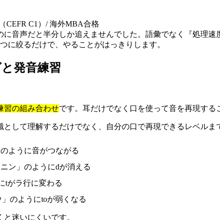
TS 7.5（CEFR C1）/ 海外MBA合格
のに音声だと半分しか追えませんでした。語彙でなく『処理速
1つに絞るだけで、やることがはっきりします。
グと発音練習
練習の組み合わせ
です。耳だけでなく口を使って音を再現する
識として理解するだけでなく、自分の口で再現できるレベルま
」のように音がつながる
ーニン」のようにdが消える
にtがラ行に変わる
」のようにtoが弱くなる
くと迷いにくいです。