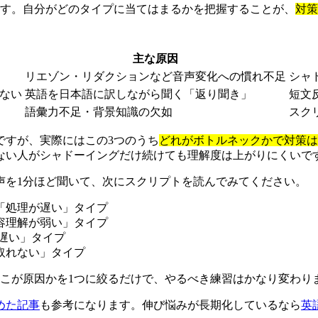
ます。自分がどのタイプに当てはまるかを把握することが、
対策
主な原因
リエゾン・リダクションなど音声変化への慣れ不足
シャ
ない
英語を日本語に訳しながら聞く「返り聞き」
短文
語彙力不足・背景知識の欠如
スク
ですが、実際にはこの3つのうち
どれがボトルネックかで対策は
ない人がシャドーイングだけ続けても理解度は上がりにくいで
声を1分ほど聞いて、次にスクリプトを読んでみてください。
「処理が遅い」タイプ
容理解が弱い」タイプ
遅い」タイプ
取れない」タイプ
どこが原因かを1つに絞るだけで、やるべき練習はかなり変わり
めた記事
も参考になります。伸び悩みが長期化しているなら
英