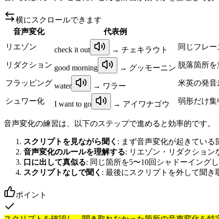
横にスクロールできます
音声変化
代表例
リエゾン
同じフレー
check it out
→ チェキラウト
リダクション
脱落箇所を
good morning
→ グッモーニン
フラッピング
米英の発音
water
→ ワラー
シュワー化
弱形だけ集
I want to go
→ アイワナゴウ
音声変化の練習は、以下のステップで進めると効率的です。
スクリプトを見ながら聞く
: まず音声変化が起きてい
音声変化のルールを理解する
: リエゾン・リダクショ
口に出して真似る
: 同じ箇所を5〜10回シャドーイン
スクリプトなしで聞く
: 最後にスクリプトを外して聞き
ポイント
スクリプトを確認し、聞き取れなかった箇所の音声変化を特