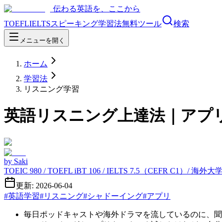
伝わる英語を、ここから
TOEFL
IELTS
スピーキング
学習法
無料ツール
検索
メニューを開く
ホーム
学習法
リスニング学習
英語リスニング上達法｜アプ
by
Saki
TOEIC 980 / TOEFL iBT 106 / IELTS 7.5（CEFR C1）/ 海
更新: 2026-06-04
#
英語学習
#
リスニング
#
シャドーイング
#
アプリ
毎日ポッドキャストや海外ドラマを流しているのに、聞