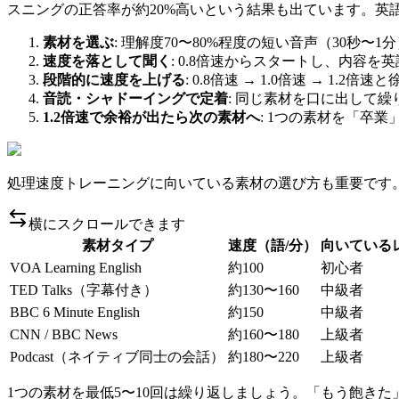
スニングの正答率が約20%高いという結果も出ています。
素材を選ぶ
: 理解度70〜80%程度の短い音声（30秒〜1
速度を落として聞く
: 0.8倍速からスタートし、内容を
段階的に速度を上げる
: 0.8倍速 → 1.0倍速 → 1.2
音読・シャドーイングで定着
: 同じ素材を口に出して繰
1.2倍速で余裕が出たら次の素材へ
: 1つの素材を「卒
処理速度トレーニングに向いている素材の選び方も重要です
横にスクロールできます
素材タイプ
速度（語/分）
向いている
VOA Learning English
約100
初心者
TED Talks（字幕付き）
約130〜160
中級者
BBC 6 Minute English
約150
中級者
CNN / BBC News
約160〜180
上級者
Podcast（ネイティブ同士の会話）
約180〜220
上級者
1つの素材を最低5〜10回は繰り返しましょう。「もう飽きた」