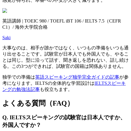
感覚が得られ、本番への不安が大きく減ります。
英語講師 | TOEIC 980 / TOEFL iBT 106 / IELTS 7.5（CEFR
C1）/ 海外大学院合格
Saki
大事なのは、相手が誰かではなく、いつもの準備をいつも通
り出せることです。試験官が日本人でも外国人でも、やるこ
とは同じ。型に沿って話す、聞き返しを恐れない、話し続け
る。この3つができれば、試験官の国籍は関係ありません。
独学での準備は
英語スピーキング独学完全ガイドの記事
が参
考になります。IELTSの全体的な学習設計は
IELTSスピーキ
ングの勉強法記事
も役立ちます。
よくある質問（FAQ）
Q. IELTSスピーキングの試験官は日本人ですか、
外国人ですか？