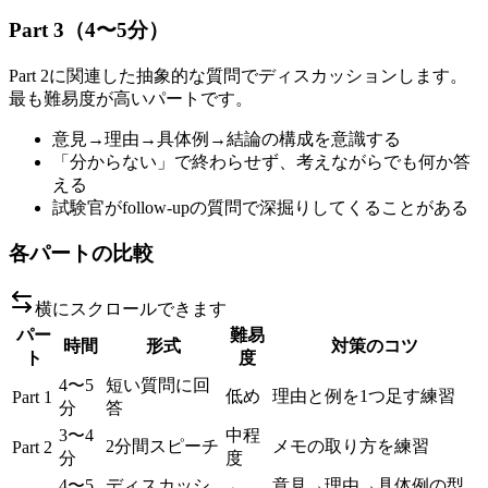
Part 3（4〜5分）
Part 2に関連した抽象的な質問でディスカッションします。
最も難易度が高いパートです。
意見→理由→具体例→結論の構成を意識する
「分からない」で終わらせず、考えながらでも何か答
える
試験官がfollow-upの質問で深掘りしてくることがある
各パートの比較
横にスクロールできます
パー
難易
時間
形式
対策のコツ
ト
度
4〜5
短い質問に回
低め
理由と例を1つ足す練習
Part 1
分
答
3〜4
中程
2分間スピーチ
メモの取り方を練習
Part 2
分
度
4〜5
ディスカッシ
意見→理由→具体例の型