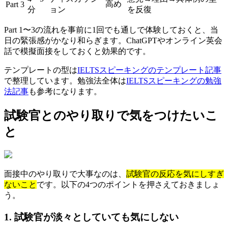
高め
Part 3
分
ョン
を反復
Part 1〜3の流れを事前に1回でも通しで体験しておくと、当
日の緊張感がかなり和らぎます。ChatGPTやオンライン英会
話で模擬面接をしておくと効果的です。
テンプレートの型は
IELTSスピーキングのテンプレート記事
で整理しています。勉強法全体は
IELTSスピーキングの勉強
法記事
も参考になります。
試験官とのやり取りで気をつけたいこ
と
面接中のやり取りで大事なのは、
試験官の反応を気にしすぎ
ないこと
です。以下の4つのポイントを押さえておきましょ
う。
1. 試験官が淡々としていても気にしない