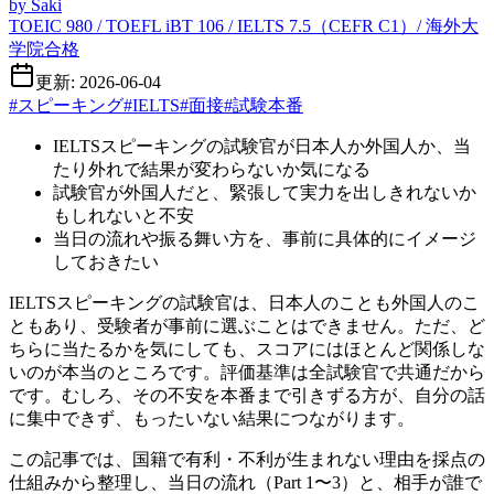
by
Saki
TOEIC 980 / TOEFL iBT 106 / IELTS 7.5（CEFR C1）/ 海外大
学院合格
更新: 2026-06-04
#
スピーキング
#
IELTS
#
面接
#
試験本番
IELTSスピーキングの試験官が日本人か外国人か、当
たり外れで結果が変わらないか気になる
試験官が外国人だと、緊張して実力を出しきれないか
もしれないと不安
当日の流れや振る舞い方を、事前に具体的にイメージ
しておきたい
IELTSスピーキングの試験官は、日本人のことも外国人のこ
ともあり、受験者が事前に選ぶことはできません。ただ、ど
ちらに当たるかを気にしても、スコアにはほとんど関係しな
いのが本当のところです。評価基準は全試験官で共通だから
です。むしろ、その不安を本番まで引きずる方が、自分の話
に集中できず、もったいない結果につながります。
この記事では、国籍で有利・不利が生まれない理由を採点の
仕組みから整理し、当日の流れ（Part 1〜3）と、相手が誰で