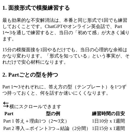
1. 面接形式で模擬練習する
最も効果的な不安解消法は、本番と同じ形式で1回でも練習
しておくことです。ChatGPTやオンライン英会話で、Part
1〜3を通しで練習すると、当日の「初めて感」が大きく減り
ます。
15分の模擬面接を1回やるだけでも、当日の心理的な余裕は
かなり変わります。「形式を知っている」という事実が、そ
れだけで安心材料になります。
2. Partごとの型を持つ
Part 1〜3それぞれに、答え方の型（テンプレート）を1つず
つ持っておくと、何を話すか迷いにくくなります。
横にスクロールできます
Part
型の例
練習時間の目安
Part 1
答え＋理由1つ（2〜3文）
1日10分 x 1週間
Part 2
導入→ポイント3つ→結論（2分間）
1日15分 x 1週間