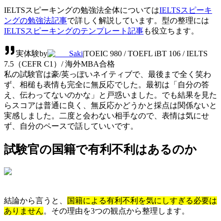
IELTSスピーキングの勉強法全体については
IELTSスピーキ
ングの勉強法記事
で詳しく解説しています。型の整理には
IELTSスピーキングのテンプレート記事
も役立ちます。
実体験
by
Saki
|
TOEIC 980 / TOEFL iBT 106 / IELTS
7.5（CEFR C1）/ 海外MBA合格
私の試験官は豪/英っぽいネイティブで、最後まで全く笑わ
ず、相槌も表情も完全に無反応でした。最初は「自分の答
え、伝わってないのかな」と戸惑いました。でも結果を見た
らスコアは普通に良く、無反応かどうかと採点は関係ないと
実感しました。二度と会わない相手なので、表情は気にせ
ず、自分のペースで話していいです。
試験官の国籍で有利不利はあるのか
結論から言うと、
国籍による有利不利を気にしすぎる必要は
ありません
。その理由を3つの観点から整理します。