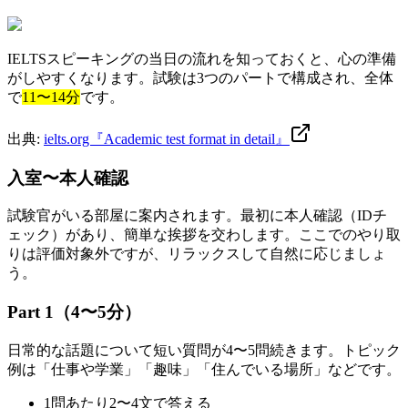
IELTSスピーキングの当日の流れを知っておくと、心の準備
がしやすくなります。試験は3つのパートで構成され、全体
で
11〜14分
です。
出典:
ielts.org『Academic test format in detail』
入室〜本人確認
試験官がいる部屋に案内されます。最初に本人確認（IDチ
ェック）があり、簡単な挨拶を交わします。ここでのやり取
りは評価対象外ですが、リラックスして自然に応じましょ
う。
Part 1（4〜5分）
日常的な話題について短い質問が4〜5問続きます。トピック
例は「仕事や学業」「趣味」「住んでいる場所」などです。
1問あたり2〜4文で答える