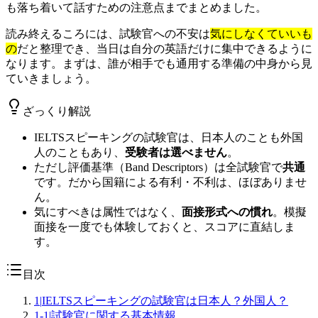
も落ち着いて話すための注意点までまとめました。
読み終えるころには、試験官への不安は
気にしなくていいも
の
だと整理でき、当日は自分の英語だけに集中できるように
なります。まずは、誰が相手でも通用する準備の中身から見
ていきましょう。
ざっくり解説
IELTSスピーキングの試験官は、日本人のことも外国
人のこともあり、
受験者は選べません
。
ただし評価基準（Band Descriptors）は全試験官で
共通
です。だから国籍による有利・不利は、ほぼありませ
ん。
気にすべきは属性ではなく、
面接形式への慣れ
。模擬
面接を一度でも体験しておくと、スコアに直結しま
す。
目次
1
|
IELTSスピーキングの試験官は日本人？外国人？
1-1
|
試験官に関する基本情報