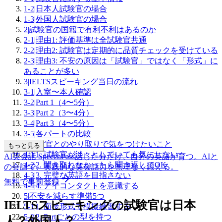
1-2
|
日本人試験官の場合
1-3
|
外国人試験官の場合
2
|
試験官の国籍で有利不利はあるのか
2-1
|
理由1: 評価基準は全試験官共通
2-2
|
理由2: 試験官は定期的に品質チェックを受けている
2-3
|
理由3: 不安の原因は「試験官」ではなく「形式」に
あることが多い
3
|
IELTSスピーキング当日の流れ
3-1
|
入室〜本人確認
3-2
|
Part 1（4〜5分）
3-3
|
Part 2（3〜4分）
3-4
|
Part 3（4〜5分）
3-5
|
各パートの比較
4
|
試験官とのやり取りで気をつけたいこと
もっと見る
4-1
|
1. 試験官が淡々としていても気にしない
AI英会話 SpeechPass
話した分だけ、自分の英語が育つ。
AIと
4-2
|
2. 聞き取れなかったら聞き返してOK
の会話で、実践的な英会話力を無理なく鍛える。
4-3
|
3. 完璧な英語を目指さない
無料で事前登録
4-4
|
4. アイコンタクトを意識する
5
|
不安を減らす準備5つ
IELTSスピーキングの試験官は日本
5-1
|
1. 面接形式で模擬練習する
5-2
|
2. Partごとの型を持つ
人？外国人？