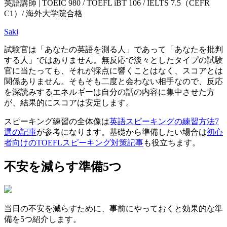
英語講師 | TOEIC 980 / TOEFL iBT 106 / IELTS 7.5（CEFR
C1）/ 海外大学院合格
Saki
試験官は「あなたの英語を測る人」であって「あなたを批判
する人」ではありません。無反応で淡々としたタイプの試験
官に当たっても、それが採点に響くことはなく、スコアとは
関係ありません。そもそも二度と会わない相手なので、反応
を深読みするエネルギーは自分の話の内容に集中させた方
が、結果的にスコアは安定します。
スピーキング練習の全体像は
英語スピーキングの練習方法7
選の記事
が参考になります。基礎から準備したい場合は
初心
者向けのTOEFLスピーキング対策記事
も役立ちます。
不安を減らす準備5つ
当日の不安を減らすために、事前にやっておくと効果的な準
備を5つ紹介します。