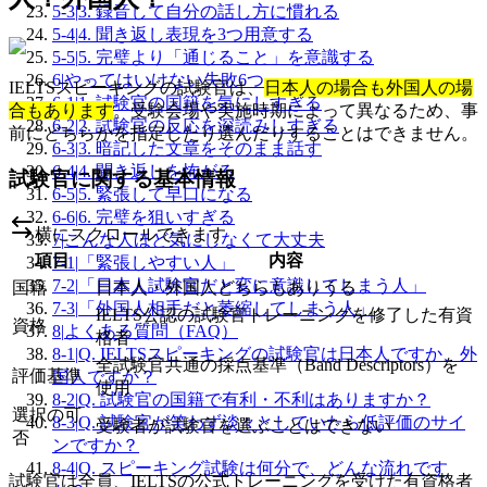
5-3
|
3. 録音して自分の話し方に慣れる
5-4
|
4. 聞き返し表現を3つ用意する
5-5
|
5. 完璧より「通じること」を意識する
6
|
やってはいけない失敗6つ
IELTSスピーキングの試験官は、
日本人の場合も外国人の場
6-1
|
1. 試験官の国籍を気にしすぎる
合もあります
。受験会場や実施時期によって異なるため、事
6-2
|
2. 試験官の反応を深読みしすぎる
前にどちらかを指定したり選んだりすることはできません。
6-3
|
3. 暗記した文章をそのまま話す
6-4
|
4. 聞き返しを怖がる
試験官に関する基本情報
6-5
|
5. 緊張して早口になる
6-6
|
6. 完璧を狙いすぎる
横にスクロールできます
7
|
こんな人ほど気にしなくて大丈夫
項目
内容
7-1
|
「緊張しやすい人」
7-2
|
「日本人試験官だと変に意識してしまう人」
国籍
日本人・外国人どちらもありうる
7-3
|
「外国人相手だと萎縮してしまう人」
IELTS公認の試験官トレーニングを修了した有資
資格
8
|
よくある質問（FAQ）
格者
8-1
|
Q. IELTSスピーキングの試験官は日本人ですか、外
全試験官共通の採点基準（Band Descriptors）を
評価基準
国人ですか？
使用
8-2
|
Q. 試験官の国籍で有利・不利はありますか？
選択の可
8-3
|
Q. 試験官が笑わず淡々としていたら低評価のサイ
受験者が試験官を選ぶことはできない
否
ンですか？
8-4
|
Q. スピーキング試験は何分で、どんな流れです
試験官は全員、IELTSの公式トレーニングを受けた有資格者