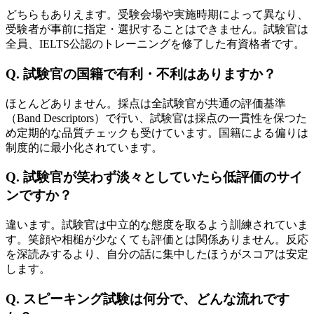
どちらもありえます。受験会場や実施時期によって異なり、
受験者が事前に指定・選択することはできません。試験官は
全員、IELTS公認のトレーニングを修了した有資格者です。
Q. 試験官の国籍で有利・不利はありますか？
ほとんどありません。採点は全試験官が共通の評価基準
（Band Descriptors）で行い、試験官は採点の一貫性を保つた
め定期的な品質チェックも受けています。国籍による偏りは
制度的に最小化されています。
Q. 試験官が笑わず淡々としていたら低評価のサイ
ンですか？
違います。試験官は中立的な態度を取るよう訓練されていま
す。笑顔や相槌が少なくても評価とは関係ありません。反応
を深読みするより、自分の話に集中したほうがスコアは安定
します。
Q. スピーキング試験は何分で、どんな流れです