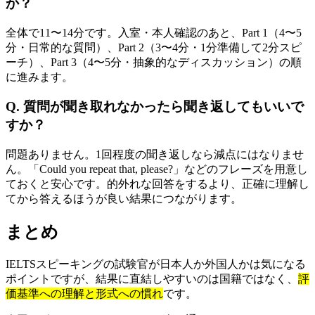
か？
全体で11〜14分です。入室・本人確認のあと、Part 1（4〜5
分・日常的な質問）、Part 2（3〜4分・1分準備して2分スピ
ーチ）、Part 3（4〜5分・抽象的なディスカッション）の順
に進みます。
Q. 質問が聞き取れなかったら聞き返してもいいで
すか？
問題ありません。1回程度の聞き返しなら減点にはなりませ
ん。「Could you repeat that, please?」などのフレーズを用意し
ておくと安心です。的外れな回答をするより、正確に理解し
てから答えるほうが良い結果につながります。
まとめ
IELTSスピーキングの試験官が日本人か外国人かは気になる
ポイントですが、結果に直結しやすいのは国籍ではなく、
評
価基準への理解と形式への慣れ
です。