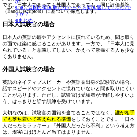
か？
です。日本人であっても外国人であっても、同じ評価基準
8-5
|
Q. 質問が聞き取れなかったら聞き返してもいいで
（Band Descriptors）に基づいて採点します。
すか？
9
|
まとめ
日本人試験官の場合
日本人の英語の癖やアクセントに慣れているため、聞き取り
の面では楽に感じることがあります。一方で、「日本人に見
られている」と意識してしまい、かえって緊張する人も少な
くありません。
外国人試験官の場合
英語のネイティブスピーカーや英語圏出身の試験官の場合、
話すスピードやアクセントに慣れていないと聞き取りにくい
ことがあります。ただし、試験官は受験者が理解しやすいよ
う、はっきりと話す訓練を受けています。
大切なのは、試験官の国籍を当てることではなく、
誰が相手
でも落ち着いて答えられる準備
をしておくことです。「日本
人だったらラッキー」「外国人だったら不利」という考え方
は、現実にはほとんど当てはまりません。