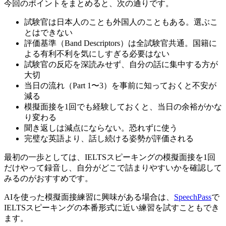
今回のポイントをまとめると、次の通りです。
試験官は日本人のことも外国人のこともある。選ぶこ
とはできない
評価基準（Band Descriptors）は全試験官共通。国籍に
よる有利不利を気にしすぎる必要はない
試験官の反応を深読みせず、自分の話に集中する方が
大切
当日の流れ（Part 1〜3）を事前に知っておくと不安が
減る
模擬面接を1回でも経験しておくと、当日の余裕がかな
り変わる
聞き返しは減点にならない。恐れずに使う
完璧な英語より、話し続ける姿勢が評価される
最初の一歩としては、IELTSスピーキングの模擬面接を1回
だけやって録音し、自分がどこで詰まりやすいかを確認して
みるのがおすすめです。
AIを使った模擬面接練習に興味がある場合は、
SpeechPass
で
IELTSスピーキングの本番形式に近い練習を試すこともでき
ます。