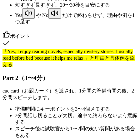
短すぎず長すぎず、20〜30秒を目安にする
Yes
や
No
だけで終わらせず、理由や例を1
つ足す
ポイント
「Yes, I enjoy reading novels, especially mystery stories. I usually
read before bed because it helps me relax.」と理由と具体例を添
える
Part 2（3〜4分）
cue card（お題カード）を渡され、1分間の準備時間の後、2
分間スピーチします。
準備時間にキーポイントを3〜4個メモする
2分間話し切ることが大切。途中で終わらないよう意識
する
スピーチ後に試験官から1〜2問の短い質問がある場合
もある