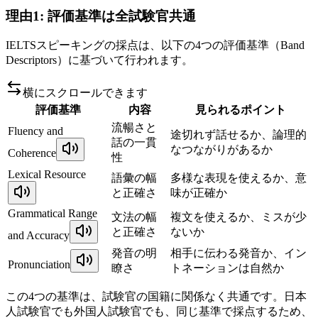
理由1: 評価基準は全試験官共通
IELTSスピーキングの採点は、以下の4つの評価基準（Band
Descriptors）に基づいて行われます。
横にスクロールできます
評価基準
内容
見られるポイント
流暢さと
Fluency and
途切れず話せるか、論理的
話の一貫
なつながりがあるか
Coherence
性
Lexical Resource
語彙の幅
多様な表現を使えるか、意
と正確さ
味が正確か
Grammatical Range
文法の幅
複文を使えるか、ミスが少
と正確さ
ないか
and Accuracy
発音の明
相手に伝わる発音か、イン
Pronunciation
瞭さ
トネーションは自然か
この4つの基準は、試験官の国籍に関係なく共通です。日本
人試験官でも外国人試験官でも、同じ基準で採点するため、