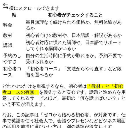
横にスクロールできます
軸
初心者がチェックすること
毎月無理なく続けられる価格か。無料体験があ
料金
るか
教材
初心者向けの教材や、日本語訳・解説があるか
初心者対応に慣れた講師や、日本語でサポート
講師
してくれる講師がいるか
予約のし
自分の生活時間に予約が取れるか。予約不要で
やすさ
受けられるか
初心者コ
「初心者コース」「文法からやり直す」など段
ース
階を選べるか
どれか1つだけを重視するなら、初心者は
「教材」と「初心
者コースの有無」
を優先すると安心です。話題と進め方を用
意してくれるサービスほど、最初の「何を話せばいい？」と
いう不安が消えます。
なお、この記事は「ゼロから始める初心者」が対象です。仕
事で英語を使う社会人で、会議やプレゼンなどビジネス場面
の活用を前提に選びたい方は、別の基準が役立ちます。