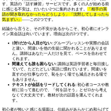
す、英語の「話す練習」サービスです。多くの人が始める前
に感じる不安は、だいたい2つに集約されます。
「相手の英
語が聞き取れなかったらどうしよう」「沈黙してしまったら
気まずい」
——この2つです。
結論から言うと、その不安があるからこそ、初心者にオンラ
イン英会話は向いています。理由は次の3つです。
1対1だから人目がない
: グループレッスンや実際の会話
と違い、間違いを他の生徒に聞かれることがありませ
ん。講師はあなた一人だけを見て、ペースを合わせて
くれます。
間違えても誰も困らない
: 講師は英語学習者と毎日接し
ていて、たどたどしい英語に慣れています。間違いを
直すのが仕事なので、恥をかく場でも減点される場で
もありません。
テキストが会話をリードしてくれる
: 初心者コースや教
材に沿って進むので、「何を話そう」とゼロから考え
なくて大丈夫です。教材が次の話題を運んでくれま
す。
初心者が怖いと感じる場面は、仕組みがあらかじめ和らげて