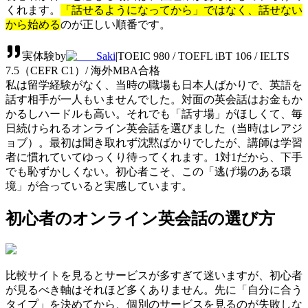
くれます。
「話せるようになってから」ではなく、話せない
から始める
のが正しい順番です。
実体験
by
Saki
|
TOEIC 980 / TOEFL iBT 106 / IELTS
7.5（CEFR C1）/ 海外MBA合格
私は留学経験がなく、当時の職場も日本人ばかりで、英語を
話す相手が一人もいませんでした。対面の英会話はお金もか
かるしハードルも高い。それでも「話す場」がほしくて、毎
日続けられるオンライン英会話を選びました（当時はレアジ
ョブ）。最初は聞き取れず沈黙ばかりでしたが、講師は学習
者に慣れていてゆっくり待ってくれます。1対1だから、下手
でも恥ずかしくない。初心者こそ、この「逃げ場のある環
境」が合っていると実感しています。
初心者のオンライン英会話の選び方
比較サイトを見るとサービスが多すぎて迷いますが、初心者
が見るべき軸はそれほど多くありません。先に「自分に合う
タイプ」を決めてから、個別のサービスを見るのが失敗しな