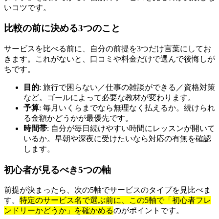
いコツです。
比較の前に決める3つのこと
サービスを比べる前に、自分の前提を3つだけ言葉にしてお
きます。これがないと、口コミや料金だけで選んで後悔しが
ちです。
目的
: 旅行で困らない／仕事の雑談ができる／資格対策
など。ゴールによって必要な教材が変わります。
予算
: 毎月いくらまでなら無理なく払えるか。続けられ
る金額かどうかが最優先です。
時間帯
: 自分が毎日続けやすい時間にレッスンが開いて
いるか。早朝や深夜に受けたいなら対応の有無を確認
します。
初心者が見るべき5つの軸
前提が決まったら、次の5軸でサービスのタイプを見比べま
す。
特定のサービス名で選ぶ前に、この5軸で「初心者フレ
ンドリーかどうか」を確かめる
のがポイントです。