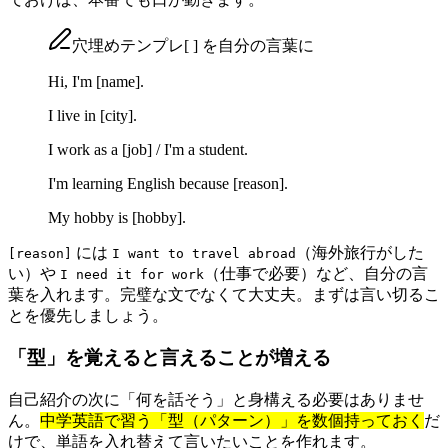
穴埋めテンプレ
[ ]
を自分の言葉に
Hi, I'm
[name]
.
I live in
[city]
.
I work as a
[job]
/ I'm a student.
I'm learning English because
[reason]
.
My hobby is
[hobby]
.
には
（海外旅行がした
[reason]
I want to travel abroad
い）や
（仕事で必要）など、自分の言
I need it for work
葉を入れます。完璧な文でなくて大丈夫。まずは言い切るこ
とを優先しましょう。
「型」を覚えると言えることが増える
自己紹介の次に「何を話そう」と身構える必要はありませ
ん。
中学英語で習う「型（パターン）」を数個持っておく
だ
けで、単語を入れ替えて言いたいことを作れます。