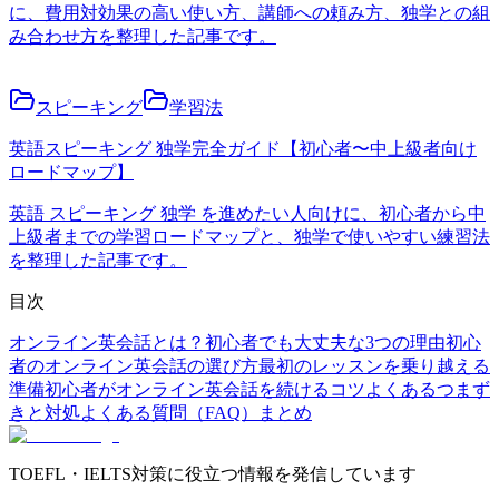
に、費用対効果の高い使い方、講師への頼み方、独学との組
み合わせ方を整理した記事です。
スピーキング
学習法
英語スピーキング 独学完全ガイド【初心者〜中上級者向け
ロードマップ】
英語 スピーキング 独学 を進めたい人向けに、初心者から中
上級者までの学習ロードマップと、独学で使いやすい練習法
を整理した記事です。
目次
オンライン英会話とは？初心者でも大丈夫な3つの理由
初心
者のオンライン英会話の選び方
最初のレッスンを乗り越える
準備
初心者がオンライン英会話を続けるコツ
よくあるつまず
きと対処
よくある質問（FAQ）
まとめ
TOEFL・IELTS対策に役立つ情報を発信しています