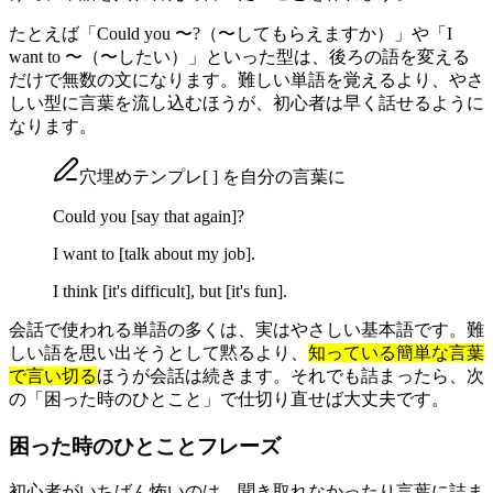
たとえば「Could you 〜?（〜してもらえますか）」や「I
want to 〜（〜したい）」といった型は、後ろの語を変える
だけで無数の文になります。難しい単語を覚えるより、やさ
しい型に言葉を流し込むほうが、初心者は早く話せるように
なります。
穴埋めテンプレ
[ ]
を自分の言葉に
Could you
[say that again]
?
I want to
[talk about my job]
.
I think
[it's difficult]
, but
[it's fun]
.
会話で使われる単語の多くは、実はやさしい基本語です。難
しい語を思い出そうとして黙るより、
知っている簡単な言葉
で言い切る
ほうが会話は続きます。それでも詰まったら、次
の「困った時のひとこと」で仕切り直せば大丈夫です。
困った時のひとことフレーズ
初心者がいちばん怖いのは、聞き取れなかったり言葉に詰ま