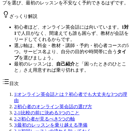
プを選び、最初のレッスンを不安なく予約できるはずです。
ざっくり解説
初心者ほど、オンライン英会話には向いています。
1対
1
で人目がなく、間違えても誰も困らず、教材が会話を
リードしてくれるからです。
選ぶ軸は、料金・教材・講師・予約・初心者コースの5
つ。サービス名より、自分の目的や時間帯に合う
タイ
プ
を選びましょう。
最初のレッスンは、
自己紹介
と「困ったときのひとこ
と」さえ用意すれば乗り切れます。
目次
1
|
オンライン英会話とは？初心者でも大丈夫な3つの理
由
2
|
初心者のオンライン英会話の選び方
2-1
|
比較の前に決める3つのこと
2-2
|
初心者が見るべき5つの軸
3
|
最初のレッスンを乗り越える準備