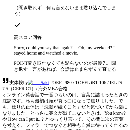
（聞き取れず、何も言えないまま黙り込んでしま
う）
高スコア回答
Sorry, could you say that again? ... Oh, my weekend? I
stayed home and watched a movie.
POINT
聞き取れなくても黙らないのが最優先。聞
き返す一言があれば、会話は止まらず立て直せる
実体験
by
Saki
|
TOEIC 980 / TOEFL iBT 106 / IELTS
7.5（CEFR C1）/ 海外MBA合格
オンライン英会話で一番つらいのは、言葉に詰まったときの
沈黙です。私も最初は頭が真っ白になって焦りました。で
も、焦りの正体は「沈黙が続くこと」だと気づいてから楽に
なりました。とっさに英文が出てこないときは、You know?
や How can I put it...? とゆっくり言って、その間に次の言葉
を考える。フィラーでつなぐと相手も自然に待ってくれるの