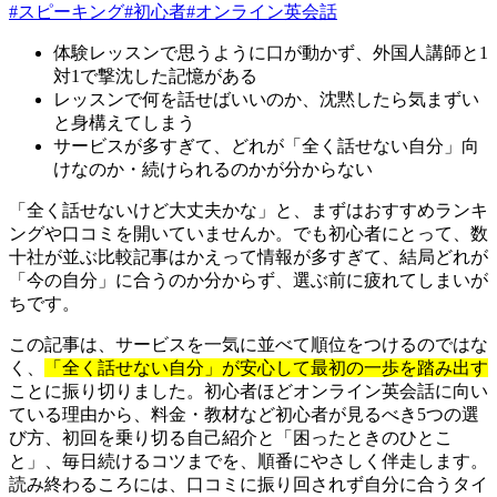
#
スピーキング
#
初心者
#
オンライン英会話
体験レッスンで思うように口が動かず、外国人講師と1
対1で撃沈した記憶がある
レッスンで何を話せばいいのか、沈黙したら気まずい
と身構えてしまう
サービスが多すぎて、どれが「全く話せない自分」向
けなのか・続けられるのかが分からない
「全く話せないけど大丈夫かな」と、まずはおすすめランキ
ングや口コミを開いていませんか。でも初心者にとって、数
十社が並ぶ比較記事はかえって情報が多すぎて、結局どれが
「今の自分」に合うのか分からず、選ぶ前に疲れてしまいが
ちです。
この記事は、サービスを一気に並べて順位をつけるのではな
く、
「全く話せない自分」が安心して最初の一歩を踏み出す
ことに振り切りました。初心者ほどオンライン英会話に向い
ている理由から、料金・教材など初心者が見るべき5つの選
び方、初回を乗り切る自己紹介と「困ったときのひとこ
と」、毎日続けるコツまでを、順番にやさしく伴走します。
読み終わるころには、口コミに振り回されず自分に合うタイ