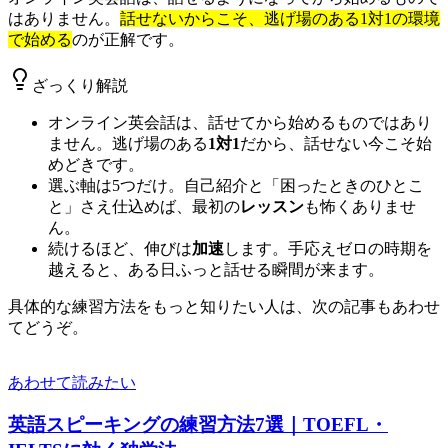
はありません。
話せないからこそ、逃げ場のある1対1の環境
で始める
のが正解です。
ざっくり解説
オンライン英会話は、話せてから始めるものではあり
ません。逃げ場のある
1対1
だから、話せない今こそ始
めどきです。
選ぶ軸は5つだけ。自己紹介と「困ったときのひとこ
と」さえ仕込めば、最初の
レッスン
も怖くありませ
ん。
続けるほど、伸びは
加速
します。手応えゼロの時期を
越えると、ある日ふっと話せる瞬間が来ます。
具体的な練習方法をもっと知りたい人は、次の記事もあわせ
てどうぞ。
あわせて読みたい
英語スピーキングの練習方法7選｜TOEFL・