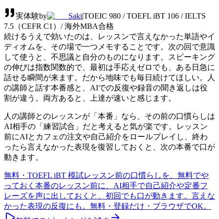
実体験
by
Saki
|
TOEIC 980 / TOEFL iBT 106 / IELTS
7.5（CEFR C1）/ 海外MBA合格
続けるうえで効いたのは、レッスンで言えなかった単語やイ
ディオムを、その場で一つメモすることです。次の回で意識
して使うと、不思議と自分のものになります。スピーキング
の伸びは指数関数的で、最初は手応えゼロでも、ある日急に
話せる瞬間が来ます。だから地味でも毎日続けてほしい。人
の講師と話す本番感と、AIでの反復や録音の聞き返しは役
割が違う。両方あると、上達が速いと感じます。
人の講師とのレッスンが「本番」なら、その前の口慣らしは
AI相手の「練習試合」だと考えると気が楽です。レッスン
前にAIとカフェの注文や自己紹介をロールプレイし、終わ
ったら言えなかった表現を復習しておくと、次の本番で口が
動きます。
無料・TOEFL iBT 模試
レッスン前の口慣らしを、無料でや
っておく
本番のレッスン前に、AI相手で自己紹介や定番フ
レーズを声に出しておくと、初回でも口が動きます。言えな
かった表現の反復にも。無料・登録だけ・ブラウザでOK。