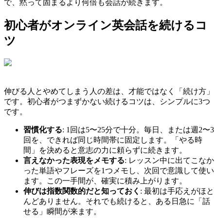
で、黙って固まるより何倍も会話が続きます。
初心者がオンライン英会話を続けるコ
ツ
伸びる人とやめてしまう人の差は、才能ではなく「続け方」
です。初心者がつまずかない続けるコツは、シンプルに3つ
です。
習慣化する
: 1回は5〜25分で十分。毎日、または週2〜3
回を、できれば同じ時間帯に固定します。「やる時
間」を決めると意志の力に頼らずに続きます。
言えなかった表現をメモする
: レッスン中に出てこなか
った単語やフレーズを1つメモし、次回で意識して使い
ます。この一手間が、確実に積み上がります。
伸びは指数関数的だと知っておく
: 最初は手応えがほと
んどありません。それでも続けると、ある日急に「話
せる」瞬間が来ます。