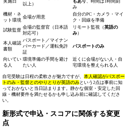
実施日
もあり
、時間は1時間刻
以上）
み
機材・ネ
自分のPC・カメラ・マイ
会場が用意
ット環境
ク・回線を準備
会場の監督官（日本語
リモート監視（
英語の
試験監督
対応可）
み
）
パスポート／マイナン
本人確認
バーカード／運転免許
パスポートのみ
書類
証
向いてい
環境準備の手間を避け
近くに会場がない人・自
る人
たい人
宅環境を整えられる人
自宅受験は日程の柔軟さが魅力ですが、
本人確認がパスポー
トのみ・監督とのやりとりが英語のみ
という2点は事前に知
っておかないと当日詰まります。静かな個室・安定した回
線・機材要件を満たせるかも申し込み前に確認してくださ
い。
新形式で申込・スコアに関係する変更
点