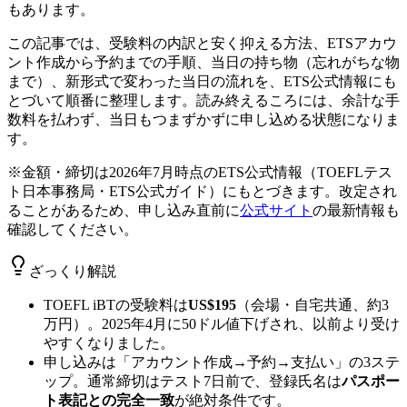
もあります。
この記事では、受験料の内訳と安く抑える方法、ETSアカウ
ント作成から予約までの手順、当日の持ち物（忘れがちな物
まで）、新形式で変わった当日の流れを、ETS公式情報にも
とづいて順番に整理します。読み終えるころには、余計な手
数料を払わず、当日もつまずかずに申し込める状態になりま
す。
※金額・締切は2026年7月時点のETS公式情報（TOEFLテス
ト日本事務局・ETS公式ガイド）にもとづきます。改定され
ることがあるため、申し込み直前に
公式サイト
の最新情報も
確認してください。
ざっくり解説
TOEFL iBTの受験料は
US$195
（会場・自宅共通、約3
万円）。2025年4月に50ドル値下げされ、以前より受け
やすくなりました。
申し込みは「アカウント作成→予約→支払い」の3ステ
ップ。通常締切はテスト7日前で、登録氏名は
パスポー
ト表記との完全一致
が絶対条件です。