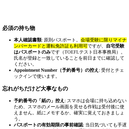
必須の持ち物
本人確認書類
: 原則パスポート。
会場受験に限りマイナ
ンバーカードと運転免許証も利用可
ですが、
自宅受験
はパスポートのみ
です（TOEFLテスト日本事務局）。
氏名が登録と一致していることを前日までに確認して
ください。
Appointment Number（予約番号）の控え
: 受付とチェ
ックインで使います。
忘れがちだけど大事なもの
予約番号の「紙の」控え
: スマホは会場に持ち込めない
ため、スマホのメール画面を見せる作戦は受付後に使
えません。紙にメモするか、確実に覚えておきましょ
う。
パスポートの有効期限の事前確認
: 当日気づいても手遅