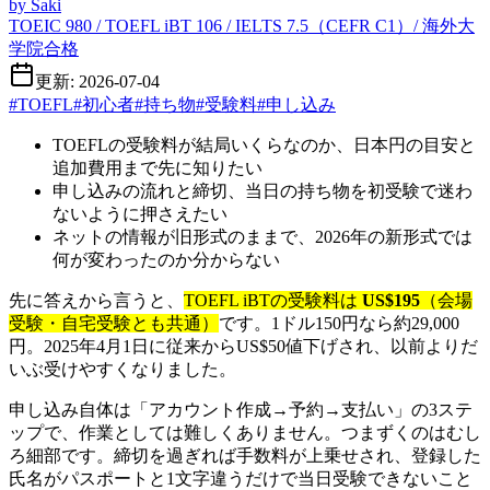
by
Saki
TOEIC 980 / TOEFL iBT 106 / IELTS 7.5（CEFR C1）/ 海外大
学院合格
更新: 2026-07-04
#
TOEFL
#
初心者
#
持ち物
#
受験料
#
申し込み
TOEFLの受験料が結局いくらなのか、日本円の目安と
追加費用まで先に知りたい
申し込みの流れと締切、当日の持ち物を初受験で迷わ
ないように押さえたい
ネットの情報が旧形式のままで、2026年の新形式では
何が変わったのか分からない
先に答えから言うと、
TOEFL iBTの受験料は
US$195
（会場
受験・自宅受験とも共通）
です。1ドル150円なら約29,000
円。2025年4月1日に従来からUS$50値下げされ、以前よりだ
いぶ受けやすくなりました。
申し込み自体は「アカウント作成→予約→支払い」の3ステ
ップで、作業としては難しくありません。つまずくのはむし
ろ細部です。締切を過ぎれば手数料が上乗せされ、登録した
氏名がパスポートと1文字違うだけで当日受験できないこと