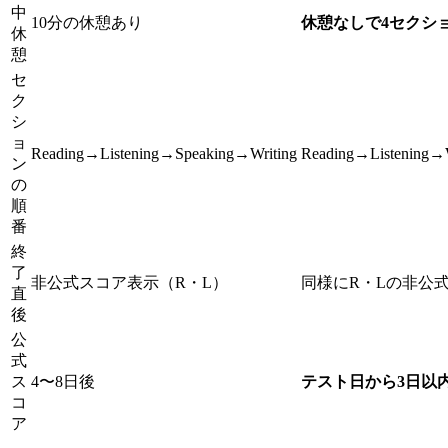
中
10分の休憩あり
休憩なしで4セクシ
休
憩
セ
ク
シ
ョ
Reading→Listening→Speaking→Writing
Reading→Listening→
ン
の
順
番
終
了
非公式スコア表示（R・L）
同様にR・Lの非公
直
後
公
式
ス
4〜8日後
テスト日から3日以
コ
ア