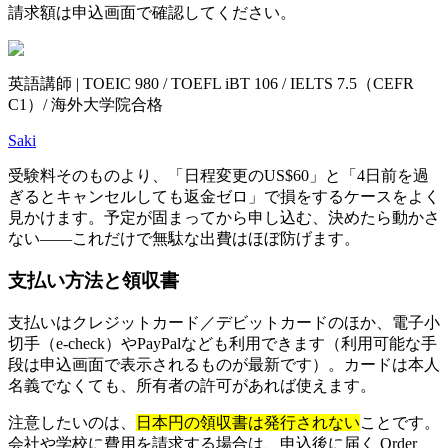
請求額は申込画面で確認してください。
英語講師 | TOEIC 980 / TOEFL iBT 106 / IELTS 7.5（CEFR
C1）/ 海外大学院合格
Saki
受験料そのものより、「日程変更のUS$60」と「4日前を過
ぎるとキャンセルしても返金ゼロ」で損をするケースをよく
見かけます。予定が固まってから申し込む、決めたら動かさ
ない——これだけで無駄な出費はほぼ防げます。
支払い方法と領収書
支払いはクレジットカード／デビットカードのほか、電子小
切手（e-check）やPayPalなども利用できます（利用可能な手
段は申込画面で表示されるものが最新です）。カードは本人
名義でなくても、所有者の許可があれば使えます。
注意したいのは、
日本円の領収書は発行されない
ことです。
会社や学校に費用を請求する場合は、申込後に届く Order