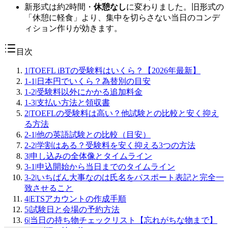
新形式は約2時間・
休憩なし
に変わりました。旧形式の
「休憩に軽食」より、集中を切らさない当日のコンデ
ィション作りが効きます。
目次
1
|
TOEFL iBTの受験料はいくら？【2026年最新】
1-1
|
日本円でいくら？為替別の目安
1-2
|
受験料以外にかかる追加料金
1-3
|
支払い方法と領収書
2
|
TOEFLの受験料は高い？他試験との比較と安く抑え
る方法
2-1
|
他の英語試験との比較（目安）
2-2
|
学割はある？受験料を安く抑える3つの方法
3
|
申し込みの全体像とタイムライン
3-1
|
申込開始から当日までのタイムライン
3-2
|
いちばん大事なのは氏名をパスポート表記と完全一
致させること
4
|
ETSアカウントの作成手順
5
|
試験日と会場の予約方法
6
|
当日の持ち物チェックリスト【忘れがちな物まで】