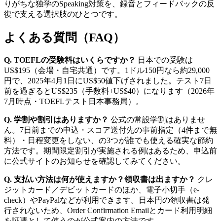
りがちな独学のSpeaking対策を、録音とフィードバックの反
復で支える選択肢のひとつです。
よくある質問（FAQ）
Q. TOEFLの受験料はいくらですか？
日本での受験は
US$195（会場・自宅共通）です。1ドル150円なら約29,000
円で、2025年4月1日にUS$50値下げされました。テスト7日
前を過ぎるとUS$235（手数料+US$40）になります（2026年
7月時点・TOEFLテスト日本事務局）。
Q. 学割や割引はありますか？
公式の常設学割はありませ
ん。7日前までの申込・スコア送付先の事前指定（4件まで無
料）・日程変更をしない、の3つが誰でも使える確実な節約
方法です。期間限定割引が実施される例はあるため、申込前
に公式サイトのお知らせを確認してみてください。
Q. 支払い方法は何が使えますか？領収書は出ますか？
クレ
ジットカード／デビットカードのほか、電子小切手（e-
check）やPayPalなどが利用できます。日本円の領収書は発
行されないため、Order Confirmation Emailとカード利用明細
を証憑として使うのが公式案内の方法です。