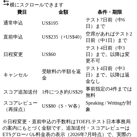
横にスクロールできます
費目
金額
条件・期限
テスト7日前（中6
通常申込
US$195
日）まで
空席があればテスト2
直前申込
US$235（+US$40）
日前（中1日）まで
テスト4日前（中3
日程変更
US$60
日）まで。以降は変
更不可
テスト4日前（中3
受験料の半額を返
キャンセル
日）まで。以降は返
金
金なし
事前指定の4件までは
スコア追加送付
1件につき約US$29
無料
スコアレビュー
Speaking / Writingが対
US$80（S・W各）
（再採点）
象
※日程変更・直前申込の手数料はTOEFLテスト日本事務局
の案内にもとづく金額です。追加送付・スコアレビューは
ETSグローバル料金表の表示（2026年7月時点）で、実際の