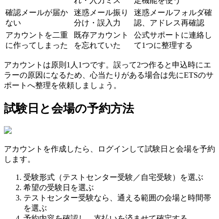
れ・入力ミス
定機能を使う
確認メールが届か
迷惑メール振り
迷惑メールフォルダ確
ない
分け・誤入力
認、アドレス再確認
アカウントを二重
既存アカウント
公式サポートに連絡し
に作ってしまった
を忘れていた
て1つに整理する
アカウントは原則1人1つです。誤って2つ作ると申込時にエ
ラーの原因になるため、心当たりがある場合は先にETSのサ
ポートへ整理を依頼しましょう。
試験日と会場の予約方法
アカウントを作成したら、ログインして試験日と会場を予約
します。
受験形式（テストセンター受験／自宅受験）を選ぶ
希望の受験日を選ぶ
テストセンター受験なら、通える範囲の会場と時間帯
を選ぶ
予約内容を確認し、支払いを済ませて確定する