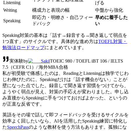
Listening
げる
Writing
構成力と表現の幅
中盤から強化
即応力・明瞭さ・自己フィー
早めに着手した
Speaking
ドバック
い
Speaking対策の基本は「話す→録音する→聞き返して弱点を
1つ直す」のサイクルです。具体的な進め方は
TOEFL対策・
勉強法ロードマップ
にまとめています。
実体験
by
Saki
|
TOEIC 980 / TOEFL iBT 106 / IELTS
7.5（CEFR C1）/ 海外MBA合格
私が初受験で痛感したのは、ReadingとListeningは独学でじわ
じわ伸びたのに、Speakingだけは「話す機会がない」ことが
壁になった点でした。録音して聞き返す習慣をつけてから、
ようやく弱点が見え、対策の手応えが変わりました。申し込
み直後からSpeakingに手をつけておけばよかった、というの
が正直な反省です。
英語をその場で話して即フィードバックを受けるサイクルを
効率よく回したいなら、AIを活用したSpeaking練習に特化し
た
SpeechPass
のような教材を使う方法もあります。孤独にな