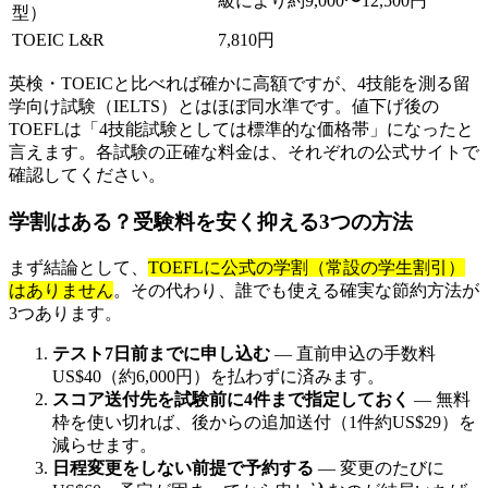
級により約9,000〜12,500円
型）
TOEIC L&R
7,810円
英検・TOEICと比べれば確かに高額ですが、4技能を測る留
学向け試験（IELTS）とはほぼ同水準です。値下げ後の
TOEFLは「4技能試験としては標準的な価格帯」になったと
言えます。各試験の正確な料金は、それぞれの公式サイトで
確認してください。
学割はある？受験料を安く抑える3つの方法
まず結論として、
TOEFLに公式の学割（常設の学生割引）
はありません
。その代わり、誰でも使える確実な節約方法が
3つあります。
テスト7日前までに申し込む
— 直前申込の手数料
US$40（約6,000円）を払わずに済みます。
スコア送付先を試験前に4件まで指定しておく
— 無料
枠を使い切れば、後からの追加送付（1件約US$29）を
減らせます。
日程変更をしない前提で予約する
— 変更のたびに