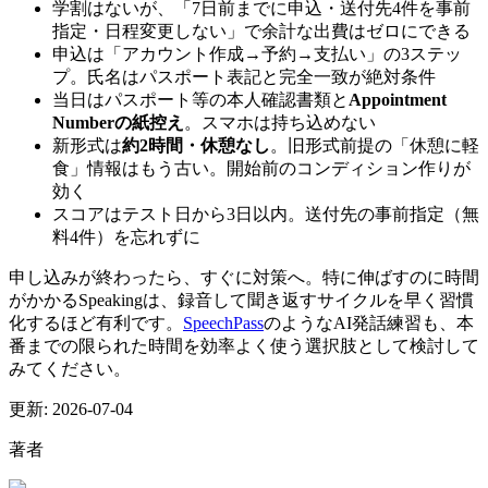
学割はないが、「7日前までに申込・送付先4件を事前
指定・日程変更しない」で余計な出費はゼロにできる
申込は「アカウント作成→予約→支払い」の3ステッ
プ。氏名はパスポート表記と完全一致が絶対条件
当日はパスポート等の本人確認書類と
Appointment
Numberの紙控え
。スマホは持ち込めない
新形式は
約2時間・休憩なし
。旧形式前提の「休憩に軽
食」情報はもう古い。開始前のコンディション作りが
効く
スコアはテスト日から3日以内。送付先の事前指定（無
料4件）を忘れずに
申し込みが終わったら、すぐに対策へ。特に伸ばすのに時間
がかかるSpeakingは、録音して聞き返すサイクルを早く習慣
化するほど有利です。
SpeechPass
のようなAI発話練習も、本
番までの限られた時間を効率よく使う選択肢として検討して
みてください。
更新:
2026-07-04
著者