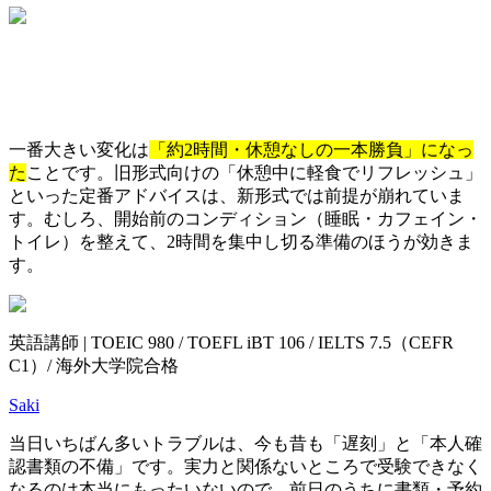
一番大きい変化は
「約2時間・休憩なしの一本勝負」になっ
た
ことです。旧形式向けの「休憩中に軽食でリフレッシュ」
といった定番アドバイスは、新形式では前提が崩れていま
す。むしろ、開始前のコンディション（睡眠・カフェイン・
トイレ）を整えて、2時間を集中し切る準備のほうが効きま
す。
英語講師 | TOEIC 980 / TOEFL iBT 106 / IELTS 7.5（CEFR
C1）/ 海外大学院合格
Saki
当日いちばん多いトラブルは、今も昔も「遅刻」と「本人確
認書類の不備」です。実力と関係ないところで受験できなく
なるのは本当にもったいないので、前日のうちに書類・予約