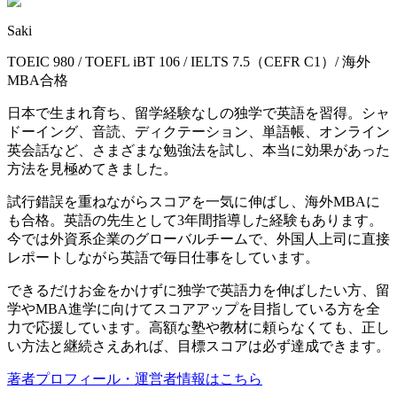
Saki
TOEIC 980 / TOEFL iBT 106 / IELTS 7.5（CEFR C1）/ 海外
MBA合格
日本で生まれ育ち、留学経験なしの独学で英語を習得。シャ
ドーイング、音読、ディクテーション、単語帳、オンライン
英会話など、さまざまな勉強法を試し、本当に効果があった
方法を見極めてきました。
試行錯誤を重ねながらスコアを一気に伸ばし、海外MBAに
も合格。英語の先生として3年間指導した経験もあります。
今では外資系企業のグローバルチームで、外国人上司に直接
レポートしながら英語で毎日仕事をしています。
できるだけお金をかけずに独学で英語力を伸ばしたい方、留
学やMBA進学に向けてスコアアップを目指している方を全
力で応援しています。高額な塾や教材に頼らなくても、正し
い方法と継続さえあれば、目標スコアは必ず達成できます。
著者プロフィール・運営者情報はこちら