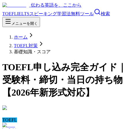
伝わる英語を、ここから
TOEFL
IELTS
スピーキング
学習法
無料ツール
検索
メニューを開く
ホーム
TOEFL対策
基礎知識・スコア
TOEFL申し込み完全ガイド｜
受験料・締切・当日の持ち物
【2026年新形式対応】
TOEFL