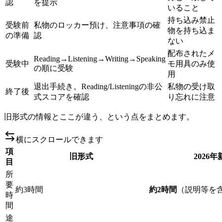
認
を提示
いること
持ち込み禁止
受験前
私物のロッカー預け、注意事項の確
物を持ち込ま
の準備
認
ない
配布されたメ
Reading→Listening→Writing→Speaking
受験中
モ用具のみ使
の順に受験
用
退出手続き。Reading/Listeningの非公
私物の受け取
終了後
式スコアを確認
り忘れに注意
旧形式の情報とここが違う、という点をまとめます。
横にスクロールできます
項
旧形式
2026
目
所
要
約3時間
約2時間
（説明等を
時
間
途