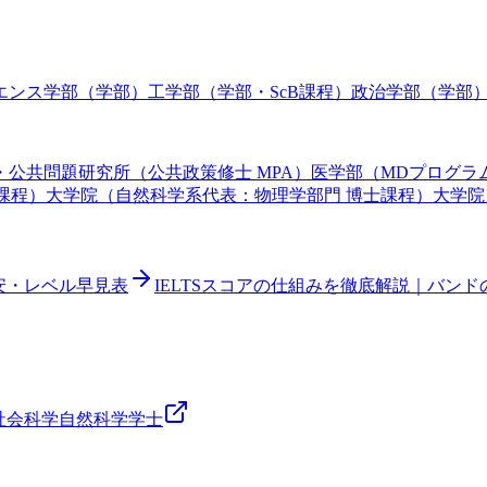
エンス学部（学部）
工学部（学部・ScB課程）
政治学部（学部
・公共問題研究所（公共政策修士 MPA）
医学部（MDプログラ
課程）
大学院（自然科学系代表：物理学部門 博士課程）
大学院
目安・レベル早見表
IELTSスコアの仕組みを徹底解説｜バン
社会科学
自然科学
学士