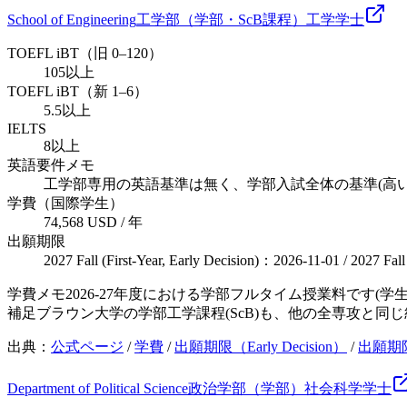
School of Engineering
工学部（学部・ScB課程）
工学
学士
TOEFL iBT（旧 0–120）
105以上
TOEFL iBT（新 1–6）
5.5以上
IELTS
8以上
英語要件メモ
工学部専用の英語基準は無く、学部入試全体の基準(高
学費（国際学生）
74,568 USD / 年
出願期限
2027 Fall (First-Year, Early Decision)：2026-11-01 / 2027 Fal
学費メモ
2026-27年度における学部フルタイム授業料です(
補足
ブラウン大学の学部工学課程(ScB)も、他の全専攻と
出典：
公式ページ
/
学費
/
出願期限（Early Decision）
/
出願期限（
Department of Political Science
政治学部（学部）
社会科学
学士