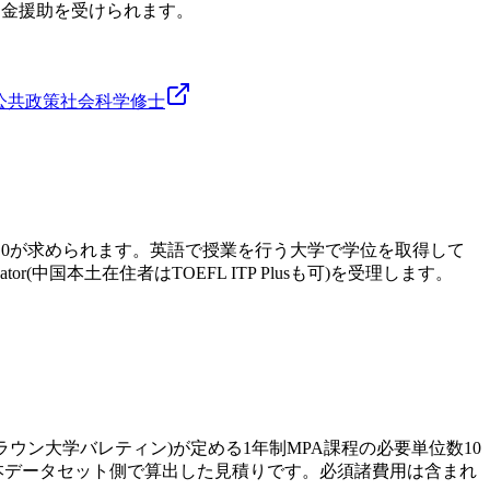
資金援助を受けられます。
公共政策
社会科学
修士
TS総合7.0が求められます。英語で授業を行う大学で学位を取得して
ator(中国本土在住者はTOEFL ITP Plusも可)を受理します。
ュラム(ブラウン大学バレティン)が定める1年制MPA課程の必要単位数10
なく、本データセット側で算出した見積りです。必須諸費用は含まれ