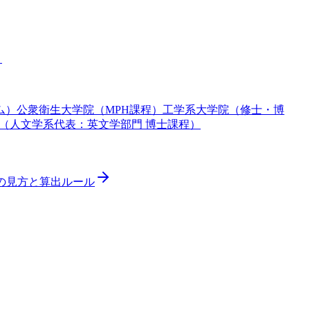
）
ム）
公衆衛生大学院（MPH課程）
工学系大学院（修士・博
（人文学系代表：英文学部門 博士課程）
ドの見方と算出ルール