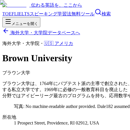
伝わる英語を、ここから
TOEFL
IELTS
スピーキング
学習法
無料ツール
検索
メニューを開く
海外大学・大学院データベースへ
海外大学・大学院
・
🇺🇸
アメリカ
Brown University
ブラウン大学
ブラウン大学は、1764年にバプテスト派の主導で創立され
する私立大学です。1969年に必修の一般教育科目を廃止し
分野ではアイビーリーグ最古のプログラムを持ち、応用数学
写真:
No machine-readable author provided. Dale182 assumed 
所在地
1 Prospect Street, Providence, RI 02912, USA