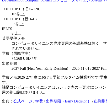
Department of Computer Science
コンピュータサイエンス学部（
TOEFL iBT（旧 0–120）
105以上
TOEFL iBT（新 1–6）
5.5以上
IELTS
8以上
英語要件メモ
コンピュータサイエンス専攻専用の英語基準は無く、学
されていません。
学費（国際学生）
74,568 USD / 年
出願期限
2027 Fall (First-Year, Early Decision)：2026-11-01 / 2027 Fal
学費メモ
2026-27年度における学部フルタイム授業料です
す。
補足
コンピュータサイエンスはカレッジ内の一専攻(コンセ
用の別出願はありません。
出典：
公式ページ
/
学費
/
出願期限（Early Decision）
/
出願期限（