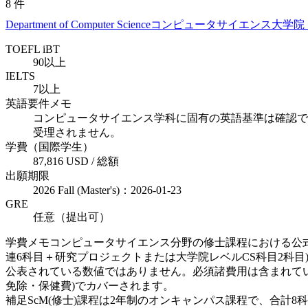
8
件
Department of Computer Science
コンピュータサイエンス大学院
TOEFL iBT
90以上
IELTS
7以上
英語要件メモ
コンピュータサイエンス学科に固有の英語基準は確認できず、大学院全
受理されません。
学費（国際学生）
87,816 USD / 総額
出願期限
2026 Fall (Master's)：2026-01-23
GRE
任意（提出可）
学費メモ
コンピュータサイエンス分野の修士課程における公式な1科
連6科目＋研究プロジェクトまたは大学院レベルCS科目2科目)を
公表されている数値ではありません。必須諸費用は含まれてい
免除・保健費)でカバーされます。
補足
ScM(修士)課程は2年制のオンキャンパス課程で、合計