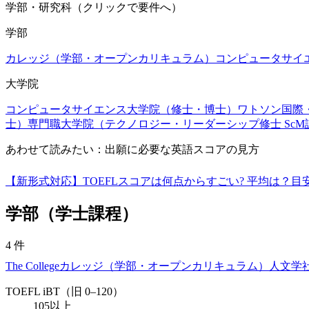
学部・研究科（クリックで要件へ）
学部
カレッジ（学部・オープンカリキュラム）
コンピュータサイ
大学院
コンピュータサイエンス大学院（修士・博士）
ワトソン国際
士）
専門職大学院（テクノロジー・リーダーシップ修士 ScM
あわせて読みたい：出願に必要な英語スコアの見方
【新形式対応】TOEFLスコアは何点からすごい? 平均は？
学部（学士課程）
4
件
The College
カレッジ（学部・オープンカリキュラム）
人文学
TOEFL iBT（旧 0–120）
105以上