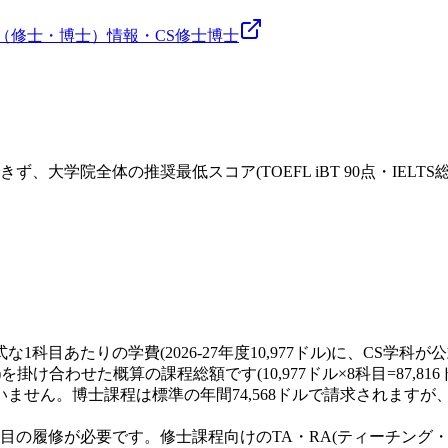
（修士・博士）
情報・CS
修士
博士
体の推奨最低スコア(TOEFL iBT 90点・IELTS総合7.0)を
目あたりの学費(2026-27年度10,977ドル)に、CS学科が
掛け合わせた概算の課程総額です(10,977ドル×8科目=87,8
ません。博士課程は標準の年間74,568ドルで請求されますが
8科目の履修が必要です。修士課程向けのTA・RA(ティーチン