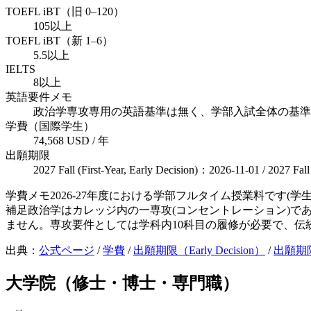
TOEFL iBT（旧 0–120）
105以上
TOEFL iBT（新 1–6）
5.5以上
IELTS
8以上
英語要件メモ
政治学専攻専用の英語基準は無く、学部入試全体の基準
学費（国際学生）
74,568 USD / 年
出願期限
2027 Fall (First-Year, Early Decision)：2026-11-01 / 2027 Fal
学費メモ
2026-27年度における学部フルタイム授業料です
補足
政治学はカレッジ内の一専攻(コンセントレーション)
ません。専攻要件としては学科内10科目の履修が必要で、伝
出典：
公式ページ
/
学費
/
出願期限（Early Decision）
/
出願期限（
大学院（修士・博士・専門職）