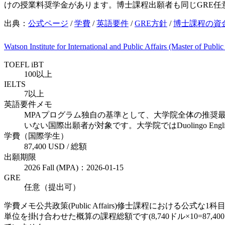
けの授業料奨学金があります。博士課程出願者も同じGRE任
出典：
公式ページ
/
学費
/
英語要件
/
GRE方針
/
博士課程の資
Watson Institute for International and Public Affairs (Master of Public
TOEFL iBT
100以上
IELTS
7以上
英語要件メモ
MPAプログラム独自の基準として、大学院全体の推奨最低点(T
いない国際出願者が対象です。大学院ではDuolingo Englis
学費（国際学生）
87,400 USD / 総額
出願期限
2026 Fall (MPA)：2026-01-15
GRE
任意（提出可）
学費メモ
公共政策(Public Affairs)修士課程における公式
単位を掛け合わせた概算の課程総額です(8,740ドル×10=