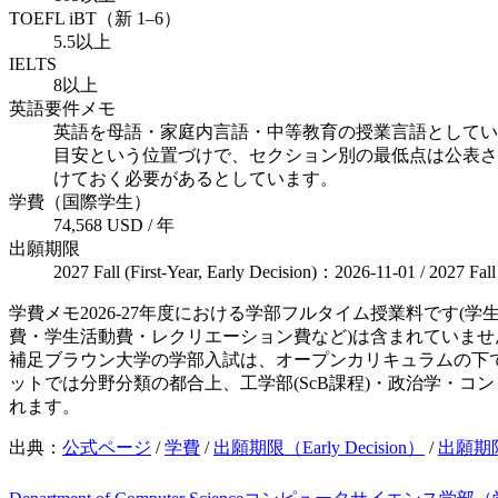
TOEFL iBT（新 1–6）
5.5以上
IELTS
8以上
英語要件メモ
英語を母語・家庭内言語・中等教育の授業言語としてい
目安という位置づけで、セクション別の最低点は公表さ
けておく必要があるとしています。
学費（国際学生）
74,568 USD / 年
出願期限
2027 Fall (First-Year, Early Decision)：2026-11-01 / 2027 Fal
学費メモ
2026-27年度における学部フルタイム授業料です
費・学生活動費・レクリエーション費など)は含まれていませ
補足
ブラウン大学の学部入試は、オープンカリキュラムの下
ットでは分野分類の都合上、工学部(ScB課程)・政治学・
れます。
出典：
公式ページ
/
学費
/
出願期限（Early Decision）
/
出願期限（