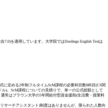
適用しています。大学院ではDuolingo English Testは
公式に定める2年制フルタイムScM課程の必要科目数8科目(CS関
16ドル)。ScM課程についての見積りで、単一の公式総額として
、通常はブラウン大学の5年間給付型資金援助(生活費・授業料
グ・リサーチアシスタント)制度はありませんが、限られた人数向