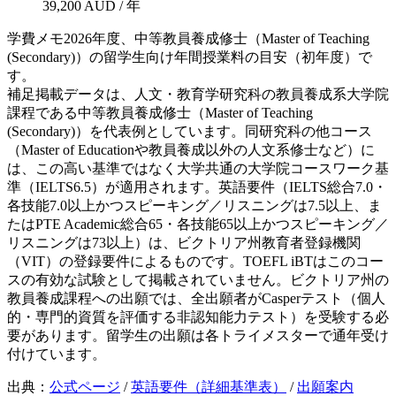
39,200 AUD / 年
学費メモ
2026年度、中等教員養成修士（Master of Teaching
(Secondary)）の留学生向け年間授業料の目安（初年度）で
す。
補足
掲載データは、人文・教育学研究科の教員養成系大学院
課程である中等教員養成修士（Master of Teaching
(Secondary)）を代表例としています。同研究科の他コース
（Master of Educationや教員養成以外の人文系修士など）に
は、この高い基準ではなく大学共通の大学院コースワーク基
準（IELTS6.5）が適用されます。英語要件（IELTS総合7.0・
各技能7.0以上かつスピーキング／リスニングは7.5以上、ま
たはPTE Academic総合65・各技能65以上かつスピーキング／
リスニングは73以上）は、ビクトリア州教育者登録機関
（VIT）の登録要件によるものです。TOEFL iBTはこのコー
スの有効な試験として掲載されていません。ビクトリア州の
教員養成課程への出願では、全出願者がCasperテスト（個人
的・専門的資質を評価する非認知能力テスト）を受験する必
要があります。留学生の出願は各トライメスターで通年受け
付けています。
出典：
公式ページ
/
英語要件（詳細基準表）
/
出願案内