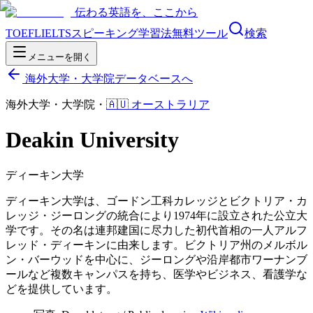
伝わる英語を、ここから
TOEFL
IELTS
スピーキング
学習法
無料ツール
検索
メニューを開く
海外大学・大学院データベースへ
海外大学・大学院
・
🇦🇺
オーストラリア
Deakin University
ディーキン大学
ディーキン大学は、ゴードン工科カレッジとビクトリア・カ
レッジ・ジーロングの統合により1974年に設立された公立大
学です。その名は連邦建国に尽力した初代首相の一人アルフ
レッド・ディーキンに由来します。ビクトリア州のメルボル
ン・バーウッドを中心に、ジーロングや沿岸都市ワーナンブ
ールなど複数キャンパスを持ち、医学やビジネス、看護学な
どを提供しています。