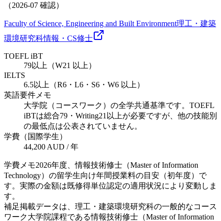
（
2026-07
確認）
Faculty of Science, Engineering and Built Environment
理工・建築
環境研究科
情報・CS
修士
TOEFL iBT
79以上（W21 以上）
IELTS
6.5以上（R6・L6・S6・W6 以上）
英語要件メモ
大学院（コースワーク）の全学共通基準です。TOEFL
iBTは総合79・Writing21以上が必要ですが、他の技能別
の最低点は公表されていません。
学費（国際学生）
44,200 AUD / 年
学費メモ
2026年度、情報技術修士（Master of Information
Technology）の留学生向け年間授業料の目安（初年度）で
す。実際の金額は既修得単位認定の適用状況により変動しま
す。
補足
掲載データは、理工・建築環境研究科の一般的なコース
ワーク大学院課程である情報技術修士（Master of Information