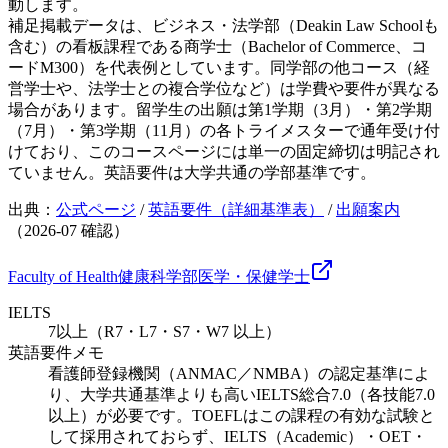
動します。
補足
掲載データは、ビジネス・法学部（Deakin Law Schoolも
含む）の看板課程である商学士（Bachelor of Commerce、コ
ードM300）を代表例としています。同学部の他コース（経
営学士や、法学士との複合学位など）は学費や要件が異なる
場合があります。留学生の出願は第1学期（3月）・第2学期
（7月）・第3学期（11月）の各トライメスターで通年受け付
けており、このコースページには単一の固定締切は明記され
ていません。英語要件は大学共通の学部基準です。
出典：
公式ページ
/
英語要件（詳細基準表）
/
出願案内
（
2026-07
確認）
Faculty of Health
健康科学部
医学・保健
学士
IELTS
7以上（R7・L7・S7・W7 以上）
英語要件メモ
看護師登録機関（ANMAC／NMBA）の認定基準によ
り、大学共通基準よりも高いIELTS総合7.0（各技能7.0
以上）が必要です。TOEFLはこの課程の有効な試験と
して採用されておらず、IELTS（Academic）・OET・