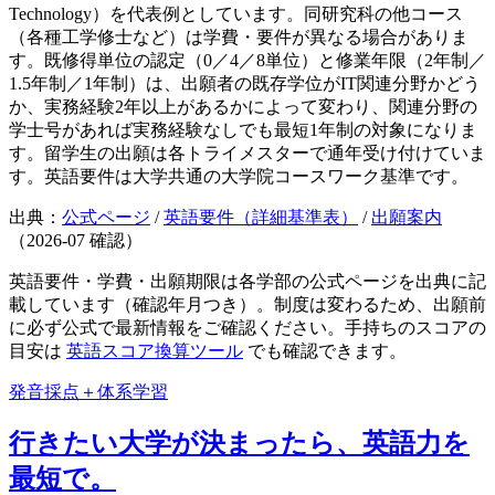
Technology）を代表例としています。同研究科の他コース
（各種工学修士など）は学費・要件が異なる場合がありま
す。既修得単位の認定（0／4／8単位）と修業年限（2年制／
1.5年制／1年制）は、出願者の既存学位がIT関連分野かどう
か、実務経験2年以上があるかによって変わり、関連分野の
学士号があれば実務経験なしでも最短1年制の対象になりま
す。留学生の出願は各トライメスターで通年受け付けていま
す。英語要件は大学共通の大学院コースワーク基準です。
出典：
公式ページ
/
英語要件（詳細基準表）
/
出願案内
（
2026-07
確認）
英語要件・学費・出願期限は各学部の公式ページを出典に記
載しています（確認年月つき）。制度は変わるため、出願前
に必ず公式で最新情報をご確認ください。手持ちのスコアの
目安は
英語スコア換算ツール
でも確認できます。
発音採点＋体系学習
行きたい大学が決まったら、英語力を
最短で。