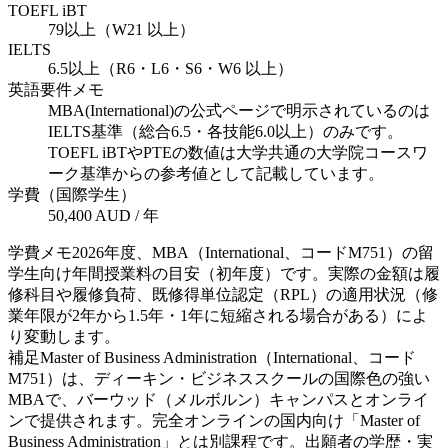
TOEFL iBT
79以上（W21 以上）
IELTS
6.5以上（R6・L6・S6・W6 以上）
英語要件メモ
MBA(International)の公式ページで明示されているのは
IELTS基準（総合6.5・各技能6.0以上）のみです。
TOEFL iBTやPTEの数値は大学共通の大学院コースワ
ーク基準からの参考値として記載しています。
学費（国際学生）
50,400 AUD / 年
学費メモ
2026年度、MBA（International、コードM751）の留
学生向け年間授業料の目安（初年度）です。実際の金額は履
修科目や履修負荷、既修得単位認定（RPL）の適用状況（修
業年限が2年から1.5年・1年に短縮される場合がある）によ
り変動します。
補足
Master of Business Administration（International、コード
M751）は、ディーキン・ビジネススクールの国際色の強い
MBAで、バーウッド（メルボルン）キャンパスとオンライ
ンで提供されます。完全オンラインの国内向け「Master of
Business Administration」とは別課程です。出願者の学歴・実