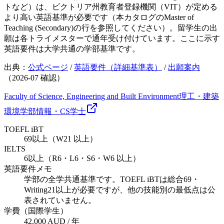
トなど）は、ビクトリア州教育者登録機関（VIT）が定める
より高い英語基準が必要です（本カタログのMaster of
Teaching (Secondary)の行を参照してください）。留学生の出
願は各トライメスターで通年受け付けています。ここに示す
英語要件は大学共通の学部基準です。
出典：
公式ページ
/
英語要件（詳細基準表）
/
出願案内
（
2026-07
確認）
Faculty of Science, Engineering and Built Environment
理工・建築
環境学部
情報・CS
学士
TOEFL iBT
69以上（W21 以上）
IELTS
6以上（R6・L6・S6・W6 以上）
英語要件メモ
学部の全学共通基準です。TOEFL iBTは総合69・
Writing21以上が必要ですが、他の技能別の最低点は公
表されていません。
学費（国際学生）
42,000 AUD / 年