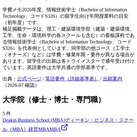
学費メモ
2026年度、情報技術学士（Bachelor of Information
Technology、コードS326）の留学生向け年間授業料の目安
（初年度）です。
補足
掲載データは、理工・建築環境学部（建築・建築環境、
工学、生命・環境科学の各スクールも含む）の看板課程であ
る情報技術学士（Bachelor of Information Technology、コード
S326）を代表例としています。同学部の他コース（工学士
（オナーズ）など）は学費・修業年限・要件が異なる場合が
あります。留学生の出願は各トライメスターで通年受け付け
ています。英語要件は大学共通の学部基準です。
出典：
公式ページ
/
英語要件（詳細基準表）
/
出願案内
（
2026-07
確認）
大学院（修士・博士・専門職）
5
件
Deakin Business School (MBA)
ディーキン・ビジネス・スクー
ル（MBA）
経営
MBA
MBA