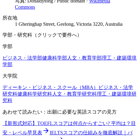
写真:
Donaldytong
/
Public domain
·
Wikimedia
Commons
所在地
1 Gheringhap Street, Geelong, Victoria 3220, Australia
学部・研究科（クリックで要件へ）
学部
ビジネス・法学部
健康科学部
人文・教育学部
理工・建築環境
学部
大学院
ディーキン・ビジネス・スクール（MBA）
ビジネス・法学
研究科
健康科学研究科
人文・教育学研究科
理工・建築環境研
究科
あわせて読みたい：出願に必要な英語スコアの見方
【新形式対応】TOEFLスコアは何点からすごい? 平均は？目
安・レベル早見表
IELTSスコアの仕組みを徹底解説｜バ