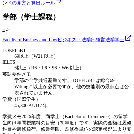
ンドの見方と算出ルール
学部（学士課程）
4
件
Faculty of Business and Law
ビジネス・法学部
経営
法学
学士
TOEFL iBT
69以上（W21 以上）
IELTS
6以上（R6・L6・S6・W6 以上）
英語要件メモ
学部の全学共通基準です。TOEFL iBTは総合69・
Writing21以上が必要ですが、他の技能別の最低点は公
表されていません。
学費（国際学生）
45,800 AUD / 年
学費メモ
2026年度、商学士（Bachelor of Commerce）の留学
生向け年間授業料の目安（初年度）です。実際の金額は履修
科目や履修負荷、修業年限、既修得単位の認定状況により変