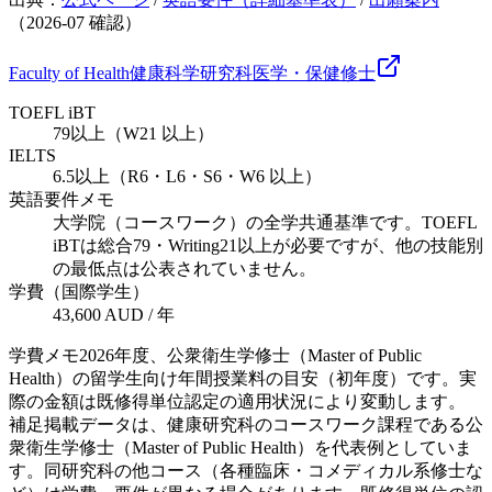
（
2026-07
確認）
Faculty of Health
健康科学研究科
医学・保健
修士
TOEFL iBT
79以上（W21 以上）
IELTS
6.5以上（R6・L6・S6・W6 以上）
英語要件メモ
大学院（コースワーク）の全学共通基準です。TOEFL
iBTは総合79・Writing21以上が必要ですが、他の技能別
の最低点は公表されていません。
学費（国際学生）
43,600 AUD / 年
学費メモ
2026年度、公衆衛生学修士（Master of Public
Health）の留学生向け年間授業料の目安（初年度）です。実
際の金額は既修得単位認定の適用状況により変動します。
補足
掲載データは、健康研究科のコースワーク課程である公
衆衛生学修士（Master of Public Health）を代表例としていま
す。同研究科の他コース（各種臨床・コメディカル系修士な