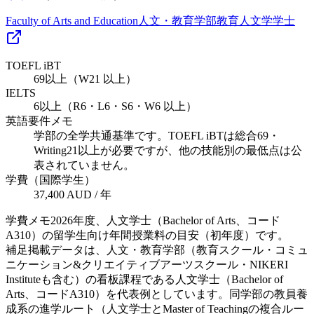
Faculty of Arts and Education
人文・教育学部
教育
人文学
学士
TOEFL iBT
69以上（W21 以上）
IELTS
6以上（R6・L6・S6・W6 以上）
英語要件メモ
学部の全学共通基準です。TOEFL iBTは総合69・
Writing21以上が必要ですが、他の技能別の最低点は公
表されていません。
学費（国際学生）
37,400 AUD / 年
学費メモ
2026年度、人文学士（Bachelor of Arts、コード
A310）の留学生向け年間授業料の目安（初年度）です。
補足
掲載データは、人文・教育学部（教育スクール・コミュ
ニケーション&クリエイティブアーツスクール・NIKERI
Instituteも含む）の看板課程である人文学士（Bachelor of
Arts、コードA310）を代表例としています。同学部の教員養
成系の進学ルート（人文学士とMaster of Teachingの複合ルー