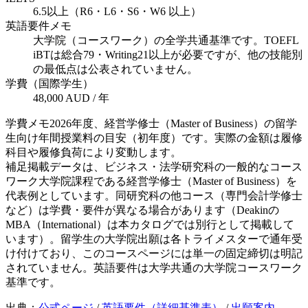
6.5以上（R6・L6・S6・W6 以上）
英語要件メモ
大学院（コースワーク）の全学共通基準です。TOEFL
iBTは総合79・Writing21以上が必要ですが、他の技能別
の最低点は公表されていません。
学費（国際学生）
48,000 AUD / 年
学費メモ
2026年度、経営学修士（Master of Business）の留学
生向け年間授業料の目安（初年度）です。実際の金額は履修
科目や履修負荷により変動します。
補足
掲載データは、ビジネス・法学研究科の一般的なコース
ワーク大学院課程である経営学修士（Master of Business）を
代表例としています。同研究科の他コース（専門会計学修士
など）は学費・要件が異なる場合があります（Deakinの
MBA（International）は本カタログでは別行として掲載して
います）。留学生の大学院出願は各トライメスターで通年受
け付けており、このコースページには単一の固定締切は明記
されていません。英語要件は大学共通の大学院コースワーク
基準です。
出典：
公式ページ
/
英語要件（詳細基準表）
/
出願案内