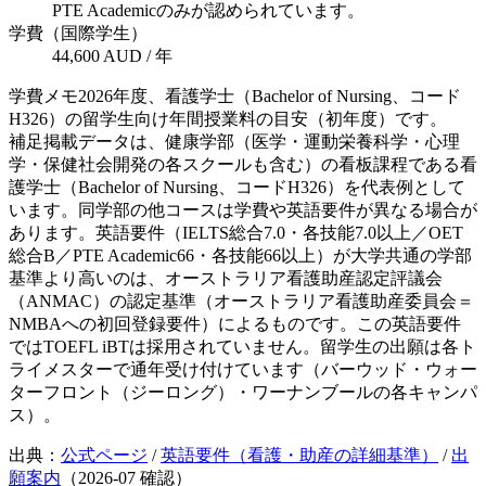
PTE Academicのみが認められています。
学費（国際学生）
44,600 AUD / 年
学費メモ
2026年度、看護学士（Bachelor of Nursing、コード
H326）の留学生向け年間授業料の目安（初年度）です。
補足
掲載データは、健康学部（医学・運動栄養科学・心理
学・保健社会開発の各スクールも含む）の看板課程である看
護学士（Bachelor of Nursing、コードH326）を代表例として
います。同学部の他コースは学費や英語要件が異なる場合が
あります。英語要件（IELTS総合7.0・各技能7.0以上／OET
総合B／PTE Academic66・各技能66以上）が大学共通の学部
基準より高いのは、オーストラリア看護助産認定評議会
（ANMAC）の認定基準（オーストラリア看護助産委員会＝
NMBAへの初回登録要件）によるものです。この英語要件
ではTOEFL iBTは採用されていません。留学生の出願は各ト
ライメスターで通年受け付けています（バーウッド・ウォー
ターフロント（ジーロング）・ワーナンブールの各キャンパ
ス）。
出典：
公式ページ
/
英語要件（看護・助産の詳細基準）
/
出
願案内
（
2026-07
確認）