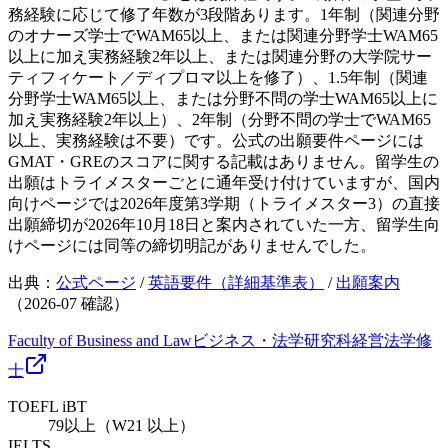
務経験に応じて修了年数が3段階あります。1年制（関連分野
のオナーズ学士でWAM65以上、または関連分野学士WAM65
以上に加え実務経験2年以上、または関連分野の大学院サー
ティフィケート／ディプロマ以上を修了）、1.5年制（関連
分野学士WAM65以上、または分野不問の学士WAM65以上に
加え実務経験2年以上）、2年制（分野不問の学士でWAM65
以上、実務経験は不要）です。公式の出願要件ページには
GMAT・GREのスコアに関する記載はありません。留学生の
出願はトライメスターごとに通年受け付けていますが、国内
向けページでは2026年度第3学期（トライメスター3）の直接
出願締切が2026年10月18日と案内されていた一方、留学生向
けページには同等の締切明記がありませんでした。
出典：
公式ページ
/
英語要件（詳細基準表）
/
出願案内
（
2026-07
確認）
Faculty of Business and Law
ビジネス・法学研究科
経営
法学
修
士
TOEFL iBT
79以上（W21 以上）
IELTS