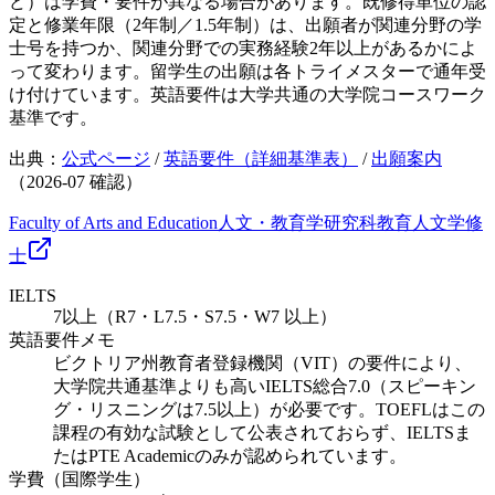
ど）は学費・要件が異なる場合があります。既修得単位の認
定と修業年限（2年制／1.5年制）は、出願者が関連分野の学
士号を持つか、関連分野での実務経験2年以上があるかによ
って変わります。留学生の出願は各トライメスターで通年受
け付けています。英語要件は大学共通の大学院コースワーク
基準です。
出典：
公式ページ
/
英語要件（詳細基準表）
/
出願案内
（
2026-07
確認）
Faculty of Arts and Education
人文・教育学研究科
教育
人文学
修
士
IELTS
7以上（R7・L7.5・S7.5・W7 以上）
英語要件メモ
ビクトリア州教育者登録機関（VIT）の要件により、
大学院共通基準よりも高いIELTS総合7.0（スピーキン
グ・リスニングは7.5以上）が必要です。TOEFLはこの
課程の有効な試験として公表されておらず、IELTSま
たはPTE Academicのみが認められています。
学費（国際学生）