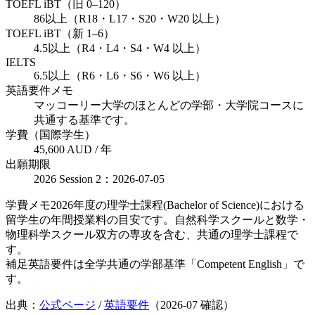
TOEFL iBT（旧 0–120）
86以上（R18・L17・S20・W20 以上）
TOEFL iBT（新 1–6）
4.5以上（R4・L4・S4・W4 以上）
IELTS
6.5以上（R6・L6・S6・W6 以上）
英語要件メモ
マッコーリー大学のほとんどの学部・大学院コースに
共通する基準です。
学費（国際学生）
45,600 AUD / 年
出願期限
2026 Session 2：2026-07-05
学費メモ
2026年度の理学士課程(Bachelor of Science)における
留学生の年間授業料の目安です。自然科学スクールと数学・
物理科学スクール双方の専攻を含む、共通の理学士課程で
す。
補足
英語要件は全学共通の学部基準「Competent English」で
す。
出典：
公式ページ
/
英語要件
（
2026-07
確認）