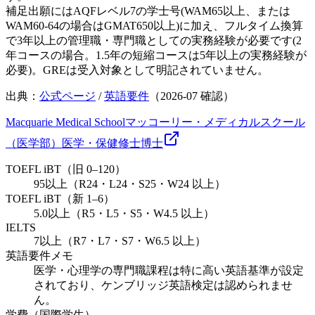
補足
出願にはAQFレベル7の学士号(WAM65以上、または
WAM60-64の場合はGMAT650以上)に加え、フルタイム換算
で3年以上の管理職・専門職としての実務経験が必要です(2
年コースの場合。1.5年の短縮コースは5年以上の実務経験が
必要)。GREは受入対象として明記されていません。
出典：
公式ページ
/
英語要件
（
2026-07
確認）
Macquarie Medical School
マッコーリー・メディカルスクール
（医学部）
医学・保健
修士
博士
TOEFL iBT（旧 0–120）
95以上（R24・L24・S25・W24 以上）
TOEFL iBT（新 1–6）
5.0以上（R5・L5・S5・W4.5 以上）
IELTS
7以上（R7・L7・S7・W6.5 以上）
英語要件メモ
医学・心理学の専門職課程は特に高い英語基準が設定
されており、ケンブリッジ英語検定は認められませ
ん。
学費（国際学生）