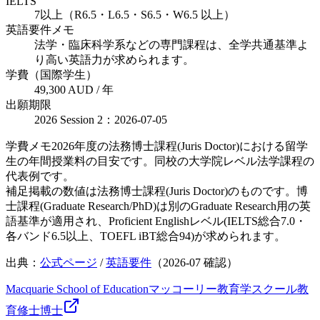
IELTS
7以上（R6.5・L6.5・S6.5・W6.5 以上）
英語要件メモ
法学・臨床科学系などの専門課程は、全学共通基準よ
り高い英語力が求められます。
学費（国際学生）
49,300 AUD / 年
出願期限
2026 Session 2：2026-07-05
学費メモ
2026年度の法務博士課程(Juris Doctor)における留学
生の年間授業料の目安です。同校の大学院レベル法学課程の
代表例です。
補足
掲載の数値は法務博士課程(Juris Doctor)のものです。博
士課程(Graduate Research/PhD)は別のGraduate Research用の英
語基準が適用され、Proficient Englishレベル(IELTS総合7.0・
各バンド6.5以上、TOEFL iBT総合94)が求められます。
出典：
公式ページ
/
英語要件
（
2026-07
確認）
Macquarie School of Education
マッコーリー教育学スクール
教
育
修士
博士