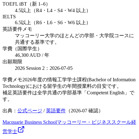
TOEFL iBT（新 1–6）
4.5以上（R4・L4・S4・W4 以上）
IELTS
6.5以上（R6・L6・S6・W6 以上）
英語要件メモ
マッコーリー大学のほとんどの学部・大学院コースに
共通する基準です。
学費（国際学生）
46,300 AUD / 年
出願期限
2026 Session 2：2026-07-05
学費メモ
2026年度の情報工学学士課程(Bachelor of Information
Technology)における留学生の年間授業料の目安です。
補足
英語要件は全学共通の学部基準「Competent English」で
す。
出典：
公式ページ
/
英語要件
（
2026-07
確認）
Macquarie Business School
マッコーリー・ビジネススクール
経
営
学士