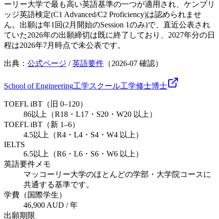
ーリー大学で最も高い英語基準の一つが適用され、ケンブリ
ッジ英語検定(C1 Advanced/C2 Proficiency)は認められませ
ん。出願は年1回(2月開始のSession 1のみ)で、直近公表され
ていた2026年の出願締切は既に終了しており、2027年分の日
程は2026年7月時点で未公表です。
出典：
公式ページ
/
英語要件
（
2026-07
確認）
School of Engineering
工学スクール
工学
修士
博士
TOEFL iBT（旧 0–120）
86以上（R18・L17・S20・W20 以上）
TOEFL iBT（新 1–6）
4.5以上（R4・L4・S4・W4 以上）
IELTS
6.5以上（R6・L6・S6・W6 以上）
英語要件メモ
マッコーリー大学のほとんどの学部・大学院コースに
共通する基準です。
学費（国際学生）
46,900 AUD / 年
出願期限