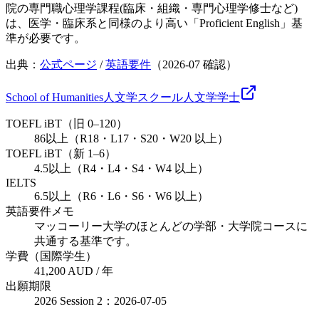
院の専門職心理学課程(臨床・組織・専門心理学修士など)
は、医学・臨床系と同様のより高い「Proficient English」基
準が必要です。
出典：
公式ページ
/
英語要件
（
2026-07
確認）
School of Humanities
人文学スクール
人文学
学士
TOEFL iBT（旧 0–120）
86以上（R18・L17・S20・W20 以上）
TOEFL iBT（新 1–6）
4.5以上（R4・L4・S4・W4 以上）
IELTS
6.5以上（R6・L6・S6・W6 以上）
英語要件メモ
マッコーリー大学のほとんどの学部・大学院コースに
共通する基準です。
学費（国際学生）
41,200 AUD / 年
出願期限
2026 Session 2：2026-07-05