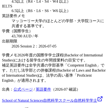
4.5以上（R4・L4・S4・W4 以上）
IELTS
6.5以上（R6・L6・S6・W6 以上）
英語要件メモ
マッコーリー大学のほとんどの学部・大学院コースに
共通する基準です。
学費（国際学生）
43,700 AUD / 年
出願期限
2026 Session 2：2026-07-05
学費メモ
2026年度の国際学学士課程(Bachelor of International
Studies)における留学生の年間授業料の目安です。
補足
英語要件は全学共通の学部基準「Competent English」で
す。ただし法学部との併修課程(Bachelor of Laws and Bachelor
of International Studies)は、法学の高い基準「Proficient
English」が適用されます。
出典：
公式ページ
/
英語要件
（
2026-07
確認）
School of Natural Sciences
自然科学スクール
自然科学
学士