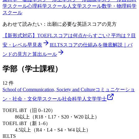
学スクール
心理科学スクール
人文学スクール
数学・物理科学
スクール
あわせて読みたい：出願に必要な英語スコアの見方
【新形式対応】TOEFLスコアは何点からすごい? 平均は？目
安・レベル早見表
IELTSスコアの仕組みを徹底解説｜バ
ンドの見方と算出ルール
学部（学士課程）
12
件
School of Communication, Society and Culture
コミュニケーショ
ン・社会・文化学スクール
社会科学
人文学
学士
TOEFL iBT（旧 0–120）
86以上（R18・L17・S20・W20 以上）
TOEFL iBT（新 1–6）
4.5以上（R4・L4・S4・W4 以上）
IELTS