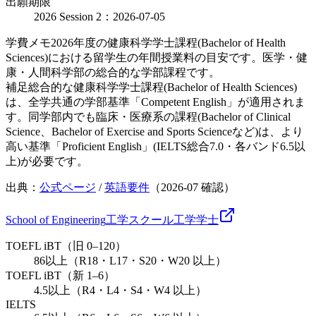
出願期限
2026 Session 2：2026-07-05
学費メモ
2026年度の健康科学学士課程(Bachelor of Health
Sciences)における留学生の年間授業料の目安です。医学・健
康・人間科学部の総合的な学部課程です。
補足
総合的な健康科学学士課程(Bachelor of Health Sciences)
は、全学共通の学部基準「Competent English」が適用されま
す。同学部内でも臨床・医療系の課程(Bachelor of Clinical
Science、Bachelor of Exercise and Sports Scienceなど)は、より
高い基準「Proficient English」(IELTS総合7.0・各バンド6.5以
上)が必要です。
出典：
公式ページ
/
英語要件
（
2026-07
確認）
School of Engineering
工学スクール
工学
学士
TOEFL iBT（旧 0–120）
86以上（R18・L17・S20・W20 以上）
TOEFL iBT（新 1–6）
4.5以上（R4・L4・S4・W4 以上）
IELTS