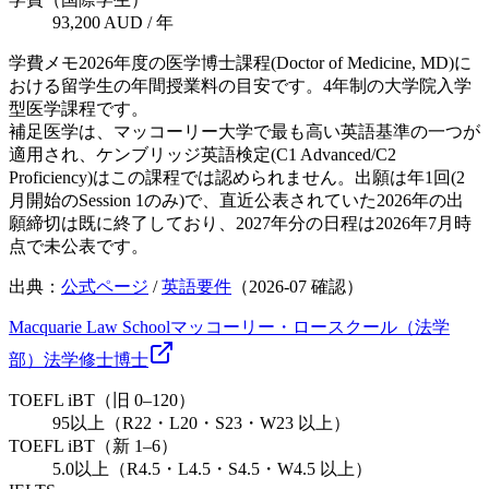
93,200 AUD / 年
学費メモ
2026年度の医学博士課程(Doctor of Medicine, MD)に
おける留学生の年間授業料の目安です。4年制の大学院入学
型医学課程です。
補足
医学は、マッコーリー大学で最も高い英語基準の一つが
適用され、ケンブリッジ英語検定(C1 Advanced/C2
Proficiency)はこの課程では認められません。出願は年1回(2
月開始のSession 1のみ)で、直近公表されていた2026年の出
願締切は既に終了しており、2027年分の日程は2026年7月時
点で未公表です。
出典：
公式ページ
/
英語要件
（
2026-07
確認）
Macquarie Law School
マッコーリー・ロースクール（法学
部）
法学
修士
博士
TOEFL iBT（旧 0–120）
95以上（R22・L20・S23・W23 以上）
TOEFL iBT（新 1–6）
5.0以上（R4.5・L4.5・S4.5・W4.5 以上）