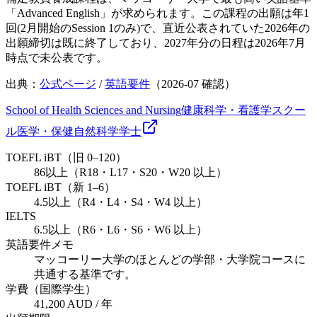
「Advanced English」が求められます。この課程の出願は年1
回(2月開始のSession 1のみ)で、直近公表されていた2026年の
出願締切は既に終了しており、2027年分の日程は2026年7月
時点で未公表です。
出典：
公式ページ
/
英語要件
（
2026-07
確認）
School of Health Sciences and Nursing
健康科学・看護学スクー
ル
医学・保健
自然科学
学士
TOEFL iBT（旧 0–120）
86以上（R18・L17・S20・W20 以上）
TOEFL iBT（新 1–6）
4.5以上（R4・L4・S4・W4 以上）
IELTS
6.5以上（R6・L6・S6・W6 以上）
英語要件メモ
マッコーリー大学のほとんどの学部・大学院コースに
共通する基準です。
学費（国際学生）
41,200 AUD / 年