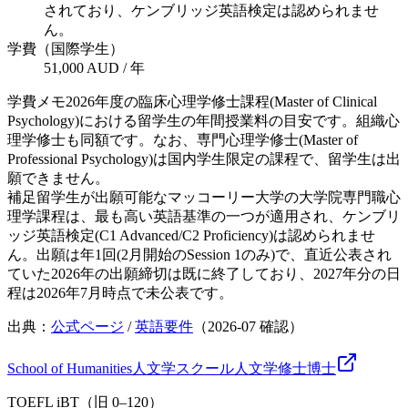
されており、ケンブリッジ英語検定は認められませ
ん。
学費（国際学生）
51,000 AUD / 年
学費メモ
2026年度の臨床心理学修士課程(Master of Clinical
Psychology)における留学生の年間授業料の目安です。組織心
理学修士も同額です。なお、専門心理学修士(Master of
Professional Psychology)は国内学生限定の課程で、留学生は出
願できません。
補足
留学生が出願可能なマッコーリー大学の大学院専門職心
理学課程は、最も高い英語基準の一つが適用され、ケンブリ
ッジ英語検定(C1 Advanced/C2 Proficiency)は認められませ
ん。出願は年1回(2月開始のSession 1のみ)で、直近公表され
ていた2026年の出願締切は既に終了しており、2027年分の日
程は2026年7月時点で未公表です。
出典：
公式ページ
/
英語要件
（
2026-07
確認）
School of Humanities
人文学スクール
人文学
修士
博士
TOEFL iBT（旧 0–120）