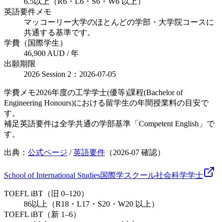
6.5以上（R6・L6・S6・W6 以上）
英語要件メモ
マッコーリー大学のほとんどの学部・大学院コースに
共通する基準です。
学費（国際学生）
46,900 AUD / 年
出願期限
2026 Session 2：2026-07-05
学費メモ
2026年度の工学学士(優等)課程(Bachelor of
Engineering Honours)における留学生の年間授業料の目安で
す。
補足
英語要件は全学共通の学部基準「Competent English」で
す。
出典：
公式ページ
/
英語要件
（
2026-07
確認）
School of International Studies
国際学スクール
社会科学
学士
TOEFL iBT（旧 0–120）
86以上（R18・L17・S20・W20 以上）
TOEFL iBT（新 1–6）