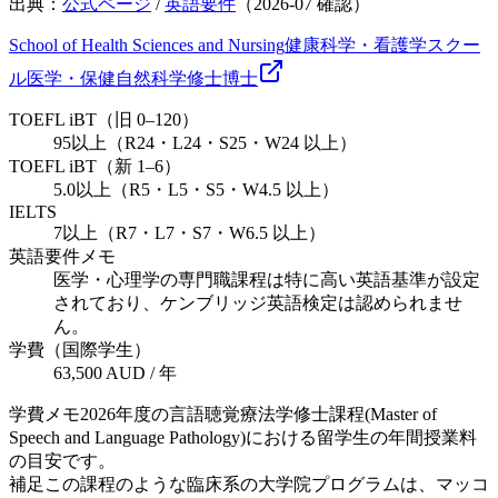
出典：
公式ページ
/
英語要件
（
2026-07
確認）
School of Health Sciences and Nursing
健康科学・看護学スクー
ル
医学・保健
自然科学
修士
博士
TOEFL iBT（旧 0–120）
95以上（R24・L24・S25・W24 以上）
TOEFL iBT（新 1–6）
5.0以上（R5・L5・S5・W4.5 以上）
IELTS
7以上（R7・L7・S7・W6.5 以上）
英語要件メモ
医学・心理学の専門職課程は特に高い英語基準が設定
されており、ケンブリッジ英語検定は認められませ
ん。
学費（国際学生）
63,500 AUD / 年
学費メモ
2026年度の言語聴覚療法学修士課程(Master of
Speech and Language Pathology)における留学生の年間授業料
の目安です。
補足
この課程のような臨床系の大学院プログラムは、マッコ