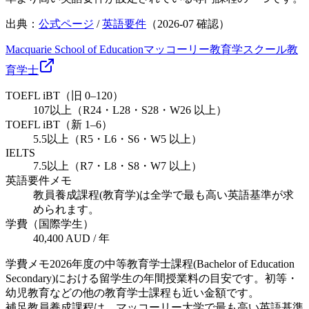
出典：
公式ページ
/
英語要件
（
2026-07
確認）
Macquarie School of Education
マッコーリー教育学スクール
教
育
学士
TOEFL iBT（旧 0–120）
107以上（R24・L28・S28・W26 以上）
TOEFL iBT（新 1–6）
5.5以上（R5・L6・S6・W5 以上）
IELTS
7.5以上（R7・L8・S8・W7 以上）
英語要件メモ
教員養成課程(教育学)は全学で最も高い英語基準が求
められます。
学費（国際学生）
40,400 AUD / 年
学費メモ
2026年度の中等教育学士課程(Bachelor of Education
Secondary)における留学生の年間授業料の目安です。初等・
幼児教育などの他の教育学士課程も近い金額です。
補足
教員養成課程は、マッコーリー大学で最も高い英語基準