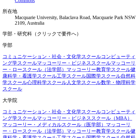
Commons
所在地
Macquarie University, Balaclava Road, Macquarie Park NSW
2109, Australia
学部・研究科（クリックで要件へ）
学部
コミュニケーション・社会・文化学スクール
コンピューティ
ング学スクール
マッコーリー・ビジネススクール
マッコーリ
ー・ロースクール（法学部）
マッコーリー教育学スクール
健
康科学・看護学スクール
工学スクール
国際学スクール
自然科
学スクール
心理科学スクール
人文学スクール
数学・物理科学
スクール
大学院
コミュニケーション・社会・文化学スクール
コンピューティ
ング学スクール
マッコーリー・ビジネススクール（MBA）
マッコーリー・メディカルスクール（医学部）
マッコーリ
ー・ロースクール（法学部）
マッコーリー教育学スクール
健
康科学・看護学スクール
工学スクール
国際学スクール
自然科