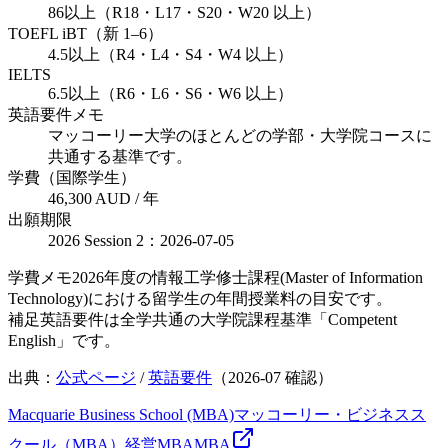
86以上（R18・L17・S20・W20 以上）
TOEFL iBT（新 1–6）
4.5以上（R4・L4・S4・W4 以上）
IELTS
6.5以上（R6・L6・S6・W6 以上）
英語要件メモ
マッコーリー大学のほとんどの学部・大学院コースに
共通する基準です。
学費（国際学生）
46,300 AUD / 年
出願期限
2026 Session 2：2026-07-05
学費メモ
2026年度の情報工学修士課程(Master of Information
Technology)における留学生の年間授業料の目安です。
補足
英語要件は全学共通の大学院課程基準「Competent
English」です。
出典：
公式ページ
/
英語要件
（
2026-07
確認）
Macquarie Business School (MBA)
マッコーリー・ビジネスス
クール（MBA）
経営
MBA
MBA