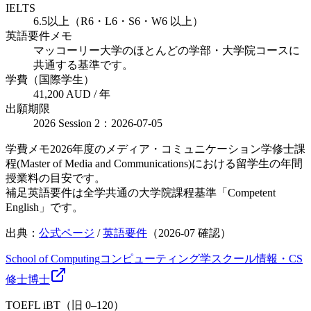
IELTS
6.5以上（R6・L6・S6・W6 以上）
英語要件メモ
マッコーリー大学のほとんどの学部・大学院コースに
共通する基準です。
学費（国際学生）
41,200 AUD / 年
出願期限
2026 Session 2：2026-07-05
学費メモ
2026年度のメディア・コミュニケーション学修士課
程(Master of Media and Communications)における留学生の年間
授業料の目安です。
補足
英語要件は全学共通の大学院課程基準「Competent
English」です。
出典：
公式ページ
/
英語要件
（
2026-07
確認）
School of Computing
コンピューティング学スクール
情報・CS
修士
博士
TOEFL iBT（旧 0–120）