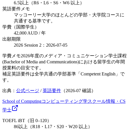
6.5以上（R6・L6・S6・W6 以上）
英語要件メモ
マッコーリー大学のほとんどの学部・大学院コースに
共通する基準です。
学費（国際学生）
42,000 AUD / 年
出願期限
2026 Session 2：2026-07-05
学費メモ
2026年度のメディア・コミュニケーション学士課程
(Bachelor of Media and Communications)における留学生の年間
授業料の目安です。
補足
英語要件は全学共通の学部基準「Competent English」で
す。
出典：
公式ページ
/
英語要件
（
2026-07
確認）
School of Computing
コンピューティング学スクール
情報・CS
学士
TOEFL iBT（旧 0–120）
86以上（R18・L17・S20・W20 以上）