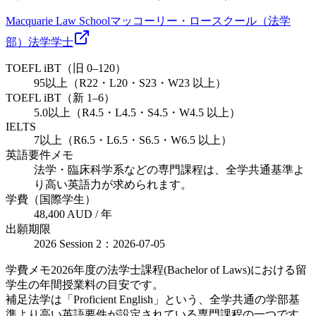
Macquarie Law School
マッコーリー・ロースクール（法学
部）
法学
学士
TOEFL iBT（旧 0–120）
95以上（R22・L20・S23・W23 以上）
TOEFL iBT（新 1–6）
5.0以上（R4.5・L4.5・S4.5・W4.5 以上）
IELTS
7以上（R6.5・L6.5・S6.5・W6.5 以上）
英語要件メモ
法学・臨床科学系などの専門課程は、全学共通基準よ
り高い英語力が求められます。
学費（国際学生）
48,400 AUD / 年
出願期限
2026 Session 2：2026-07-05
学費メモ
2026年度の法学士課程(Bachelor of Laws)における留
学生の年間授業料の目安です。
補足
法学は「Proficient English」という、全学共通の学部基
準より高い英語要件が設定されている専門課程の一つです。