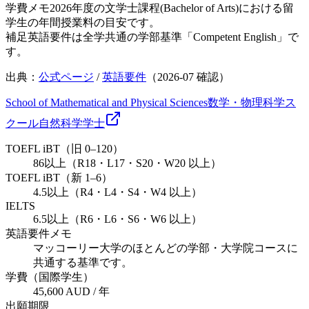
学費メモ
2026年度の文学士課程(Bachelor of Arts)における留
学生の年間授業料の目安です。
補足
英語要件は全学共通の学部基準「Competent English」で
す。
出典：
公式ページ
/
英語要件
（
2026-07
確認）
School of Mathematical and Physical Sciences
数学・物理科学ス
クール
自然科学
学士
TOEFL iBT（旧 0–120）
86以上（R18・L17・S20・W20 以上）
TOEFL iBT（新 1–6）
4.5以上（R4・L4・S4・W4 以上）
IELTS
6.5以上（R6・L6・S6・W6 以上）
英語要件メモ
マッコーリー大学のほとんどの学部・大学院コースに
共通する基準です。
学費（国際学生）
45,600 AUD / 年
出願期限