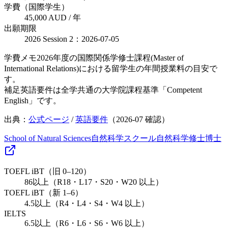
学費（国際学生）
45,000 AUD / 年
出願期限
2026 Session 2：2026-07-05
学費メモ
2026年度の国際関係学修士課程(Master of
International Relations)における留学生の年間授業料の目安で
す。
補足
英語要件は全学共通の大学院課程基準「Competent
English」です。
出典：
公式ページ
/
英語要件
（
2026-07
確認）
School of Natural Sciences
自然科学スクール
自然科学
修士
博士
TOEFL iBT（旧 0–120）
86以上（R18・L17・S20・W20 以上）
TOEFL iBT（新 1–6）
4.5以上（R4・L4・S4・W4 以上）
IELTS
6.5以上（R6・L6・S6・W6 以上）