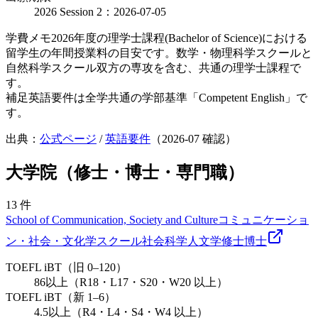
2026 Session 2：2026-07-05
学費メモ
2026年度の理学士課程(Bachelor of Science)における
留学生の年間授業料の目安です。数学・物理科学スクールと
自然科学スクール双方の専攻を含む、共通の理学士課程で
す。
補足
英語要件は全学共通の学部基準「Competent English」で
す。
出典：
公式ページ
/
英語要件
（
2026-07
確認）
大学院（修士・博士・専門職）
13
件
School of Communication, Society and Culture
コミュニケーショ
ン・社会・文化学スクール
社会科学
人文学
修士
博士
TOEFL iBT（旧 0–120）
86以上（R18・L17・S20・W20 以上）
TOEFL iBT（新 1–6）
4.5以上（R4・L4・S4・W4 以上）