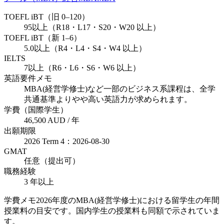
TOEFL iBT（旧 0–120）
95以上（R18・L17・S20・W20 以上）
TOEFL iBT（新 1–6）
5.0以上（R4・L4・S4・W4 以上）
IELTS
7以上（R6・L6・S6・W6 以上）
英語要件メモ
MBA(経営学修士)など一部のビジネス系課程は、全学
共通基準よりやや高い英語力が求められます。
学費（国際学生）
46,500 AUD / 年
出願期限
2026 Term 4：2026-08-30
GMAT
任意（提出可）
職務経験
3 年以上
学費メモ
2026年度のMBA(経営学修士)における留学生の年間
授業料の目安です。国内学生の授業料も同額で示されていま
す。