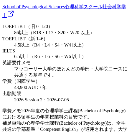
School of Psychological Sciences
心理科学スクール
社会科学
学
士
TOEFL iBT（旧 0–120）
86以上（R18・L17・S20・W20 以上）
TOEFL iBT（新 1–6）
4.5以上（R4・L4・S4・W4 以上）
IELTS
6.5以上（R6・L6・S6・W6 以上）
英語要件メモ
マッコーリー大学のほとんどの学部・大学院コースに
共通する基準です。
学費（国際学生）
43,900 AUD / 年
出願期限
2026 Session 2：2026-07-05
学費メモ
2026年度の心理学学士課程(Bachelor of Psychology)
における留学生の年間授業料の目安です。
補足
単独の心理学学士課程(Bachelor of Psychology)は、全学
共通の学部基準「Competent English」が適用されます。大学