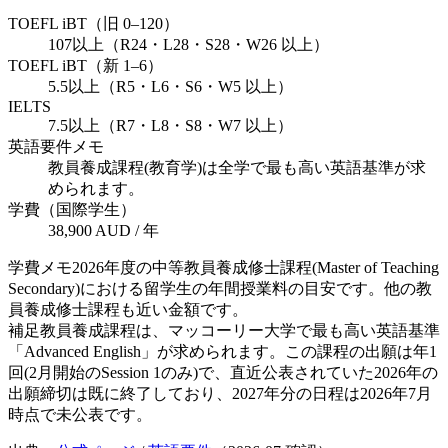
TOEFL iBT（旧 0–120）
107以上（R24・L28・S28・W26 以上）
TOEFL iBT（新 1–6）
5.5以上（R5・L6・S6・W5 以上）
IELTS
7.5以上（R7・L8・S8・W7 以上）
英語要件メモ
教員養成課程(教育学)は全学で最も高い英語基準が求
められます。
学費（国際学生）
38,900 AUD / 年
学費メモ
2026年度の中等教員養成修士課程(Master of Teaching
Secondary)における留学生の年間授業料の目安です。他の教
員養成修士課程も近い金額です。
補足
教員養成課程は、マッコーリー大学で最も高い英語基準
「Advanced English」が求められます。この課程の出願は年1
回(2月開始のSession 1のみ)で、直近公表されていた2026年の
出願締切は既に終了しており、2027年分の日程は2026年7月
時点で未公表です。