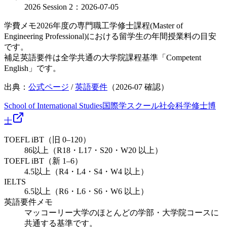
2026 Session 2：2026-07-05
学費メモ
2026年度の専門職工学修士課程(Master of
Engineering Professional)における留学生の年間授業料の目安
です。
補足
英語要件は全学共通の大学院課程基準「Competent
English」です。
出典：
公式ページ
/
英語要件
（
2026-07
確認）
School of International Studies
国際学スクール
社会科学
修士
博
士
TOEFL iBT（旧 0–120）
86以上（R18・L17・S20・W20 以上）
TOEFL iBT（新 1–6）
4.5以上（R4・L4・S4・W4 以上）
IELTS
6.5以上（R6・L6・S6・W6 以上）
英語要件メモ
マッコーリー大学のほとんどの学部・大学院コースに
共通する基準です。