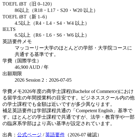
TOEFL iBT（旧 0–120）
86以上（R18・L17・S20・W20 以上）
TOEFL iBT（新 1–6）
4.5以上（R4・L4・S4・W4 以上）
IELTS
6.5以上（R6・L6・S6・W6 以上）
英語要件メモ
マッコーリー大学のほとんどの学部・大学院コースに
共通する基準です。
学費（国際学生）
46,900 AUD / 年
出願期限
2026 Session 2：2026-07-05
学費メモ
2026年度の商学士課程(Bachelor of Commerce)におけ
る留学生の年間授業料の目安です。ビジネススクール内の他
の学士課程でも金額は近いですが多少異なります。
補足
英語要件は学部課程共通の「Competent English」基準で
す。ほとんどの学士課程で共通ですが、法学・教育学や一部
の臨床系学部はより高い基準が設定されています。
出典：
公式ページ
/
英語要件
（
2026-07
確認）