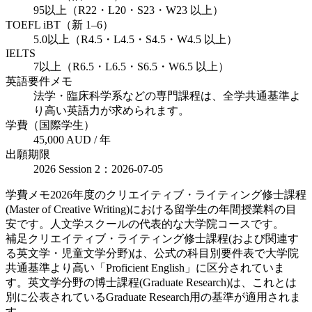
95以上（R22・L20・S23・W23 以上）
TOEFL iBT（新 1–6）
5.0以上（R4.5・L4.5・S4.5・W4.5 以上）
IELTS
7以上（R6.5・L6.5・S6.5・W6.5 以上）
英語要件メモ
法学・臨床科学系などの専門課程は、全学共通基準よ
り高い英語力が求められます。
学費（国際学生）
45,000 AUD / 年
出願期限
2026 Session 2：2026-07-05
学費メモ
2026年度のクリエイティブ・ライティング修士課程
(Master of Creative Writing)における留学生の年間授業料の目
安です。人文学スクールの代表的な大学院コースです。
補足
クリエイティブ・ライティング修士課程(および関連す
る英文学・児童文学分野)は、公式の科目別要件表で大学院
共通基準より高い「Proficient English」に区分されていま
す。英文学分野の博士課程(Graduate Research)は、これとは
別に公表されているGraduate Research用の基準が適用されま
す。