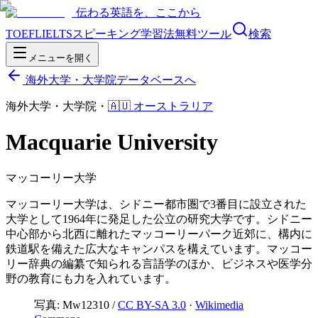
伝わる英語を、ここから
TOEFL
IELTS
スピーキング
学習法
無料ツール
検索
メニューを開く
海外大学・大学院データベースへ
海外大学・大学院
・
🇦🇺
オーストラリア
Macquarie University
マッコーリー大学
マッコーリー大学は、シドニー都市圏で3番目に設立された
大学として1964年に発足した公立の研究大学です。シドニー
中心部から北西に離れたマッコーリーパーク近郊に、構内に
鉄道駅を備えた広大なキャンパスを構えています。マッコー
リー辞典の編纂で知られる言語学のほか、ビジネスや医学分
野の教育にも力を入れています。
写真:
Mw12310
/
CC BY-SA 3.0
·
Wikimedia