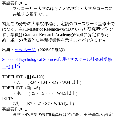
英語要件メモ
マッコーリー大学のほとんどの学部・大学院コースに
共通する基準です。
補足
この分野の大学院課程は、定額のコースワーク型修士で
はなく、主にMaster of ResearchやPhDといった研究型学位で
す。学費はGraduate Research Academyが個別に算定するた
め、単一の代表的な年間授業料を示すことができません。
出典：
公式ページ
（
2026-07
確認）
School of Psychological Sciences
心理科学スクール
社会科学
修
士
博士
TOEFL iBT（旧 0–120）
95以上（R24・L24・S25・W24 以上）
TOEFL iBT（新 1–6）
5.0以上（R5・L5・S5・W4.5 以上）
IELTS
7以上（R7・L7・S7・W6.5 以上）
英語要件メモ
医学・心理学の専門職課程は特に高い英語基準が設定