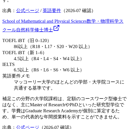
出典：
公式ページ
/
英語要件
（
2026-07
確認）
School of Mathematical and Physical Sciences
数学・物理科学ス
クール
自然科学
修士
博士
TOEFL iBT（旧 0–120）
86以上（R18・L17・S20・W20 以上）
TOEFL iBT（新 1–6）
4.5以上（R4・L4・S4・W4 以上）
IELTS
6.5以上（R6・L6・S6・W6 以上）
英語要件メモ
マッコーリー大学のほとんどの学部・大学院コースに
共通する基準です。
補足
この分野の大学院課程は、定額のコースワーク型修士で
はなく、主にMaster of ResearchやPhDといった研究型学位で
す。学費はGraduate Research Academyが個別に算定するた
め、単一の代表的な年間授業料を示すことができません。
出典：
公式ページ
（
2026-07
確認）