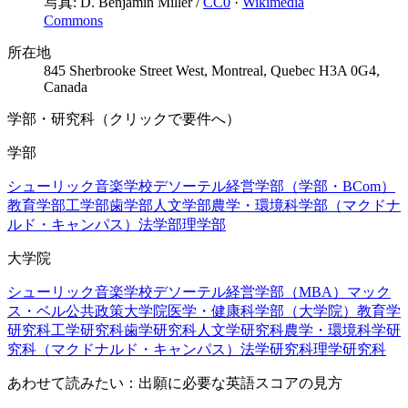
写真:
D. Benjamin Miller
/
CC0
·
Wikimedia
Commons
所在地
845 Sherbrooke Street West, Montreal, Quebec H3A 0G4,
Canada
学部・研究科（クリックで要件へ）
学部
シューリック音楽学校
デソーテル経営学部（学部・BCom）
教育学部
工学部
歯学部
人文学部
農学・環境科学部（マクドナ
ルド・キャンパス）
法学部
理学部
大学院
シューリック音楽学校
デソーテル経営学部（MBA）
マック
ス・ベル公共政策大学院
医学・健康科学部（大学院）
教育学
研究科
工学研究科
歯学研究科
人文学研究科
農学・環境科学研
究科（マクドナルド・キャンパス）
法学研究科
理学研究科
あわせて読みたい：出願に必要な英語スコアの見方