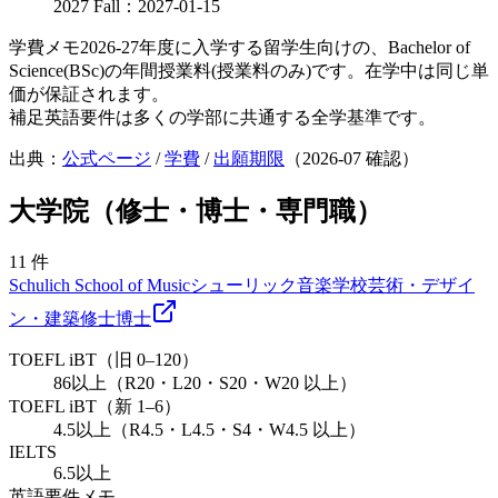
2027 Fall：2027-01-15
学費メモ
2026-27年度に入学する留学生向けの、Bachelor of
Science(BSc)の年間授業料(授業料のみ)です。在学中は同じ単
価が保証されます。
補足
英語要件は多くの学部に共通する全学基準です。
出典：
公式ページ
/
学費
/
出願期限
（
2026-07
確認）
大学院（修士・博士・専門職）
11
件
Schulich School of Music
シューリック音楽学校
芸術・デザイ
ン・建築
修士
博士
TOEFL iBT（旧 0–120）
86以上（R20・L20・S20・W20 以上）
TOEFL iBT（新 1–6）
4.5以上（R4.5・L4.5・S4・W4.5 以上）
IELTS
6.5以上
英語要件メモ