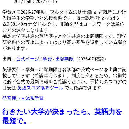
2027 Fall：2027-01-15
学費メモ
2026-27年度、フルタイムの修士(論文型)課程におけ
る留学生の学期ごとの授業料です。博士課程(論文型)はター
ム9,581.40カナダドルです。非論文型はコースワークは単位
ごとの課金になります。
補足
大学院共通の英語基準と全学共通の出願期限です。理学
研究科内の専攻によってはより高い基準を設定している場合
があります。
出典：
公式ページ
/
学費
/
出願期限
（
2026-07
確認）
英語要件・学費・出願期限は各学部の公式ページを出典に記
載しています（確認年月つき）。制度は変わるため、出願前
に必ず公式で最新情報をご確認ください。手持ちのスコアの
目安は
英語スコア換算ツール
でも確認できます。
発音採点＋体系学習
行きたい大学が決まったら、英語力を
最短で。