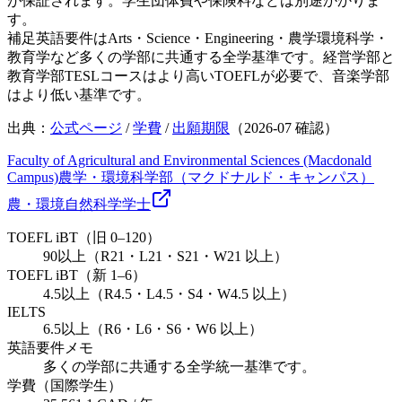
が保証されます。学生団体費や保険料などは別途かかりま
す。
補足
英語要件はArts・Science・Engineering・農学環境科学・
教育学など多くの学部に共通する全学基準です。経営学部と
教育学部TESLコースはより高いTOEFLが必要で、音楽学部
はより低い基準です。
出典：
公式ページ
/
学費
/
出願期限
（
2026-07
確認）
Faculty of Agricultural and Environmental Sciences (Macdonald
Campus)
農学・環境科学部（マクドナルド・キャンパス）
農・環境
自然科学
学士
TOEFL iBT（旧 0–120）
90以上（R21・L21・S21・W21 以上）
TOEFL iBT（新 1–6）
4.5以上（R4.5・L4.5・S4・W4.5 以上）
IELTS
6.5以上（R6・L6・S6・W6 以上）
英語要件メモ
多くの学部に共通する全学統一基準です。
学費（国際学生）