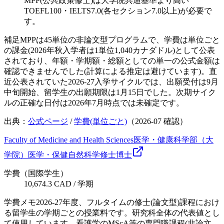
MPP(公共政策修士)は大学院共通基準より高い
TOEFL100・IELTS7.0(各セクション7.0以上)が必要で
す。
補足
MPPは45単位の非論文型プログラムで、学費は単位ごと
の課金(2026年秋入学者は1単位1,040カナダドル)として公表
されており、年額・学期額・総額としての単一の公式金額は
確認できませんでした(計算による推定は避けています)。直
近公表されていた2026-27入学サイクルでは、出願受付は9月
中旬開始、留学生の出願期限は1月15日でした。次期サイク
ルの正確な日付は2026年7月時点では未確定です。
出典：
公式ページ
/
学費(単位ごと)
（
2026-07
確認）
Faculty of Medicine and Health Sciences
医学・健康科学部（大
学院）
医学・保健
自然科学
修士
博士
学費（国際学生）
10,674.3 CAD / 学期
学費メモ
2026-27年度、フルタイムの修士(論文型)課程におけ
る留学生の学期ごとの授業料です。研究科全体の代表値とし
て使用しています。看護学のMScA等の専門職課程(非論文