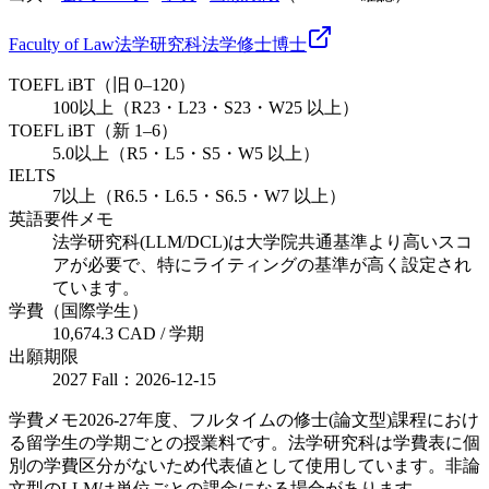
Faculty of Law
法学研究科
法学
修士
博士
TOEFL iBT（旧 0–120）
100以上（R23・L23・S23・W25 以上）
TOEFL iBT（新 1–6）
5.0以上（R5・L5・S5・W5 以上）
IELTS
7以上（R6.5・L6.5・S6.5・W7 以上）
英語要件メモ
法学研究科(LLM/DCL)は大学院共通基準より高いスコ
アが必要で、特にライティングの基準が高く設定され
ています。
学費（国際学生）
10,674.3 CAD / 学期
出願期限
2027 Fall：2026-12-15
学費メモ
2026-27年度、フルタイムの修士(論文型)課程におけ
る留学生の学期ごとの授業料です。法学研究科は学費表に個
別の学費区分がないため代表値として使用しています。非論
文型のLLMは単位ごとの課金になる場合があります。