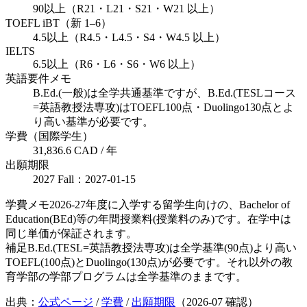
90以上（R21・L21・S21・W21 以上）
TOEFL iBT（新 1–6）
4.5以上（R4.5・L4.5・S4・W4.5 以上）
IELTS
6.5以上（R6・L6・S6・W6 以上）
英語要件メモ
B.Ed.(一般)は全学共通基準ですが、B.Ed.(TESLコース
=英語教授法専攻)はTOEFL100点・Duolingo130点とよ
り高い基準が必要です。
学費（国際学生）
31,836.6 CAD / 年
出願期限
2027 Fall：2027-01-15
学費メモ
2026-27年度に入学する留学生向けの、Bachelor of
Education(BEd)等の年間授業料(授業料のみ)です。在学中は
同じ単価が保証されます。
補足
B.Ed.(TESL=英語教授法専攻)は全学基準(90点)より高い
TOEFL(100点)とDuolingo(130点)が必要です。それ以外の教
育学部の学部プログラムは全学基準のままです。
出典：
公式ページ
/
学費
/
出願期限
（
2026-07
確認）