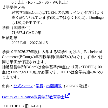
6.5以上（R6・L6・S6・W6 以上）
英語要件メモ
経営学部(B.Com.)はTOEFLの合格ラインが他学部より
高く設定されています(90点ではなく100点)。Duolingo
も130点必要です。
学費（国際学生）
71,687.4 CAD / 年
出願期限
2027 Fall：2027-01-15
学費メモ
2026-27年度に入学する留学生向けの、Bachelor of
Commerce(BCom)の年間授業料(授業料のみ)です。在学中は
同じ単価が保証されます。
補足
経営学部(BCom)は全学基準(90点)より高いTOEFL(100
点)とDuolingo(130点)が必要です。IELTSは全学共通の6.5の
ままです。
出典：
公式ページ
/
学費
/
出願期限
（
2026-07
確認）
Faculty of Education
教育学部
教育
学士
TOEFL iBT（旧 0–120）