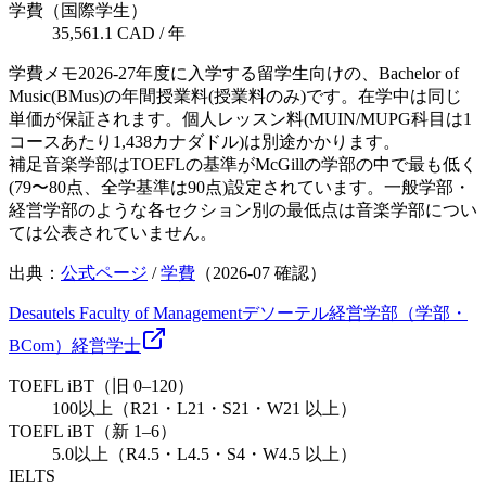
学費（国際学生）
35,561.1 CAD / 年
学費メモ
2026-27年度に入学する留学生向けの、Bachelor of
Music(BMus)の年間授業料(授業料のみ)です。在学中は同じ
単価が保証されます。個人レッスン料(MUIN/MUPG科目は1
コースあたり1,438カナダドル)は別途かかります。
補足
音楽学部はTOEFLの基準がMcGillの学部の中で最も低く
(79〜80点、全学基準は90点)設定されています。一般学部・
経営学部のような各セクション別の最低点は音楽学部につい
ては公表されていません。
出典：
公式ページ
/
学費
（
2026-07
確認）
Desautels Faculty of Management
デソーテル経営学部（学部・
BCom）
経営
学士
TOEFL iBT（旧 0–120）
100以上（R21・L21・S21・W21 以上）
TOEFL iBT（新 1–6）
5.0以上（R4.5・L4.5・S4・W4.5 以上）
IELTS