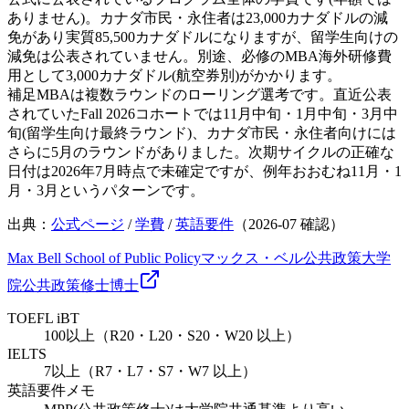
ありません)。カナダ市民・永住者は23,000カナダドルの減
免があり実質85,500カナダドルになりますが、留学生向けの
減免は公表されていません。別途、必修のMBA海外研修費
用として3,000カナダドル(航空券別)がかかります。
補足
MBAは複数ラウンドのローリング選考です。直近公表
されていたFall 2026コホートでは11月中旬・1月中旬・3月中
旬(留学生向け最終ラウンド)、カナダ市民・永住者向けには
さらに5月のラウンドがありました。次期サイクルの正確な
日付は2026年7月時点で未確定ですが、例年おおむね11月・1
月・3月というパターンです。
出典：
公式ページ
/
学費
/
英語要件
（
2026-07
確認）
Max Bell School of Public Policy
マックス・ベル公共政策大学
院
公共政策
修士
博士
TOEFL iBT
100以上（R20・L20・S20・W20 以上）
IELTS
7以上（R7・L7・S7・W7 以上）
英語要件メモ