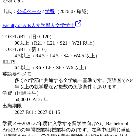
必須です。
出典：
公式ページ
/
学費
（
2026-07
確認）
Faculty of Arts
人文学部
人文学
学士
TOEFL iBT（旧 0–120）
90以上（R21・L21・S21・W21 以上）
TOEFL iBT（新 1–6）
4.5以上（R4.5・L4.5・S4・W4.5 以上）
IELTS
6.5以上（R6・L6・S6・W6 以上）
英語要件メモ
多くの学部に共通する全学統一基準です。英語圏での4
年以上の就学歴など複数の免除条件もあります。
学費（国際学生）
54,000 CAD / 年
出願期限
2027 Fall：2027-01-15
学費メモ
2026-27年度に入学する留学生向けの、Bachelor of
Arts(BA)の年間授業料(授業料のみ)です。在学中は同じ単価