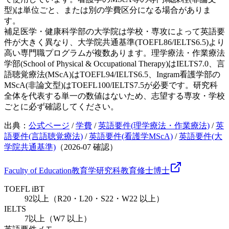
型)は単位ごと、または別の学費区分になる場合がありま
す。
補足
医学・健康科学部の大学院は学校・専攻によって英語要
件が大きく異なり、大学院共通基準(TOEFL86/IELTS6.5)より
高い専門職プログラムが複数あります。理学療法・作業療法
学部(School of Physical & Occupational Therapy)はIELTS7.0、言
語聴覚療法(MScA)はTOEFL94/IELTS6.5、Ingram看護学部の
MScA(非論文型)はTOEFL100/IELTS7.5が必要です。研究科
全体を代表する単一の数値はないため、志望する専攻・学校
ごとに必ず確認してください。
出典：
公式ページ
/
学費
/
英語要件(理学療法・作業療法)
/
英
語要件(言語聴覚療法)
/
英語要件(看護学MScA)
/
英語要件(大
学院共通基準)
（
2026-07
確認）
Faculty of Education
教育学研究科
教育
修士
博士
TOEFL iBT
92以上（R20・L20・S22・W22 以上）
IELTS
7以上（W7 以上）