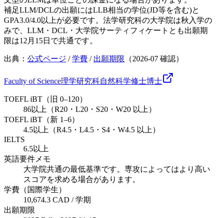
補足
LLM/DCLの出願にはLLB相当の学位(JD等を含む)と
GPA3.0/4.0以上が必要です。法学研究科の大学院は秋入学の
みで、LLM・DCL・大学院サーティフィケートとも出願期
限は12月15日で共通です。
出典：
公式ページ
/
学費
/
出願期限
（
2026-07
確認）
Faculty of Science
理学研究科
自然科学
修士
博士
TOEFL iBT（旧 0–120）
86以上（R20・L20・S20・W20 以上）
TOEFL iBT（新 1–6）
4.5以上（R4.5・L4.5・S4・W4.5 以上）
IELTS
6.5以上
英語要件メモ
大学院共通の最低基準です。専攻によってはより高い
スコアを求める場合があります。
学費（国際学生）
10,674.3 CAD / 学期
出願期限