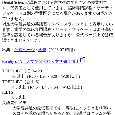
Dental Sciences)課程における留学生の学期ごとの授業料で
す。代表値として使用しています。臨床専門課程・サーティ
フィケートは別の学費区分になる場合がありますが確認でき
ていません。
補足
大学院共通の英語基準をベースラインとして表示してい
ます。歯学の臨床専門課程・サーティフィケートはより高い
基準を設定している場合がありますが、公式ページ上では確
認できませんでした。
出典：
公式ページ
/
学費
（
2026-07
確認）
Faculty of Arts
人文学研究科
人文学
修士
博士
TOEFL iBT（旧 0–120）
86以上（R20・L20・S20・W20 以上）
TOEFL iBT（新 1–6）
4.5以上（R4.5・L4.5・S4・W4.5 以上）
IELTS
6.5以上
英語要件メモ
大学院共通の最低基準です。専攻によってはより高い
スコアを求める場合があるため、志望プログラムの要