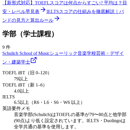
【新形式対応】TOEFLスコアは何点からすごい? 平均は？目
安・レベル早見表
IELTSスコアの仕組みを徹底解説｜バ
ンドの見方と算出ルール
学部（学士課程）
9
件
Schulich School of Music
シューリック音楽学校
芸術・デザイ
ン・建築
学士
TOEFL iBT（旧 0–120）
79以上
TOEFL iBT（新 1–6）
4.0以上
IELTS
6.5以上（R6・L6・S6・W6 以上）
英語要件メモ
音楽学部(Schulich)はTOEFLの基準が79〜80点と他学部
(90点)より低く設定されています。IELTS・Duolingoは
全学共通の基準を使用します。