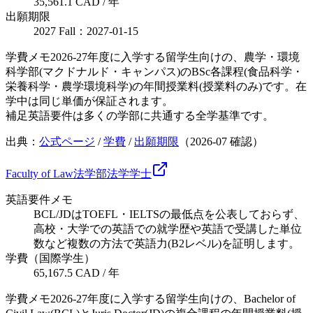
35,561.1 CAD / 年
出願期限
2027 Fall：2027-01-15
学費メモ
2026-27年度に入学する留学生向けの、農学・環境
科学部(マクドナルド・キャンパス)のBSc各課程(食品科学・
栄養科学・農学環境科学)の年間授業料(授業料のみ)です。在
学中は同じ単価が保証されます。
補足
英語要件は多くの学部に共通する全学基準です。
出典：
公式ページ
/
学費
/
出願期限
（
2026-07
確認）
Faculty of Law
法学部
法学
学士
英語要件メモ
BCL/JDはTOEFL・IELTSの最低点を公表しておらず、
高校・大学での英語での就学歴や英語で受講した単位
数など複数の方法で英語力(B2レベル)を証明します。
学費（国際学生）
65,167.5 CAD / 年
学費メモ
2026-27年度に入学する留学生向けの、Bachelor of