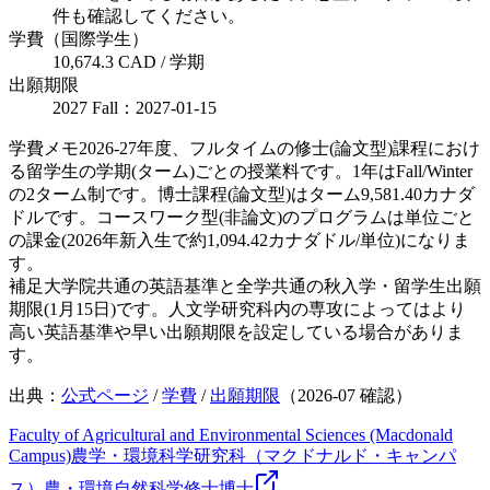
件も確認してください。
学費（国際学生）
10,674.3 CAD / 学期
出願期限
2027 Fall：2027-01-15
学費メモ
2026-27年度、フルタイムの修士(論文型)課程におけ
る留学生の学期(ターム)ごとの授業料です。1年はFall/Winter
の2ターム制です。博士課程(論文型)はターム9,581.40カナダ
ドルです。コースワーク型(非論文)のプログラムは単位ごと
の課金(2026年新入生で約1,094.42カナダドル/単位)になりま
す。
補足
大学院共通の英語基準と全学共通の秋入学・留学生出願
期限(1月15日)です。人文学研究科内の専攻によってはより
高い英語基準や早い出願期限を設定している場合がありま
す。
出典：
公式ページ
/
学費
/
出願期限
（
2026-07
確認）
Faculty of Agricultural and Environmental Sciences (Macdonald
Campus)
農学・環境科学研究科（マクドナルド・キャンパ
ス）
農・環境
自然科学
修士
博士