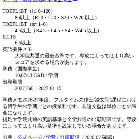
TOEFL iBT（旧 0–120）
86以上（R20・L20・S20・W20 以上）
TOEFL iBT（新 1–6）
4.5以上（R4.5・L4.5・S4・W4.5 以上）
IELTS
6.5以上
英語要件メモ
大学院共通の最低基準です。専攻によってはより高い
スコアを求める場合があります。
学費（国際学生）
10,674.3 CAD / 学期
出願期限
2027 Fall：2027-01-15
学費メモ
2026-27年度、フルタイムの修士(論文型)課程におけ
る留学生の学期ごとの授業料です。非論文型は単位ごとの課
金になります。
補足
大学院共通の英語基準と全学共通の出願期限です。専攻
によってはより高い基準を設定している場合があります。
出典：
公式ページ
/
学費
/
出願期限
（
2026-07
確認）