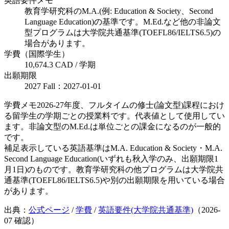
英語要件メモ
教育学研究科のM.A.(例: Education & Society、Second
Language Education)の基準です。M.Ed.など他の非論文
型プログラムは大学院共通基準(TOEFL86/IELTS6.5)の
場合があります。
学費（国際学生）
10,674.3 CAD / 学期
出願期限
2027 Fall：2027-01-01
学費メモ
2026-27年度、フルタイムの修士(論文型)課程におけ
る留学生の学期ごとの授業料です。代表値として使用してい
ます。非論文型のM.Ed.は単位ごとの課金になるのが一般的
です。
補足
表示している英語基準はM.A. Education & Society・M.A.
Second Language Education(いずれも秋入学のみ、出願期限1
月1日)のものです。教育学研究科の他プログラムは大学院共
通基準(TOEFL86/IELTS6.5)や別の出願期限を用いている場合
があります。
出典：
公式ページ
/
学費
/
英語要件(大学院共通基準)
（
2026-
07
確認）