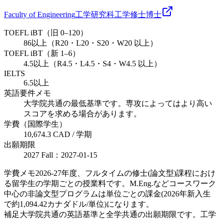
Faculty of Engineering
工学研究科
工学
修士
博士
TOEFL iBT（旧 0–120）
86以上（R20・L20・S20・W20 以上）
TOEFL iBT（新 1–6）
4.5以上（R4.5・L4.5・S4・W4.5 以上）
IELTS
6.5以上
英語要件メモ
大学院共通の最低基準です。専攻によってはより高い
スコアを求める場合があります。
学費（国際学生）
10,674.3 CAD / 学期
出願期限
2027 Fall：2027-01-15
学費メモ
2026-27年度、フルタイムの修士(論文型)課程におけ
る留学生の学期ごとの授業料です。M.Eng.などコースワーク
中心の非論文型プログラムは単位ごとの課金(2026年新入生
で約1,094.42カナダドル/単位)になります。
補足
大学院共通の英語基準と全学共通の出願期限です。工学