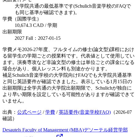
大学院共通の最低基準です(Schulich音楽学校のFAQで
も同じ基準が確認できます)。
学費（国際学生）
10,674.3 CAD / 学期
出願期限
2027 Fall：2027-01-15
学費メモ
2026-27年度、フルタイムの修士(論文型)課程におけ
る留学生の学期ごとの授業料です。代表値として使用してい
ます。演奏専攻など非論文型の修士は単位ごとの課金になる
場合があり、個人レッスン料も別途かかります。
補足
Schulich音楽学校の大学院向けFAQでも大学院共通基準
と同じ英語要件が確認できました。表示している1月15日の
出願期限は全学共通の大学院出願期限で、Schulichが独自に
より早い期限を設定している可能性がありますが確認できて
いません。
出典：
公式ページ
/
学費
/
英語要件(音楽学校FAQ)
（
2026-07
確認）
Desautels Faculty of Management (MBA)
デソーテル経営学部