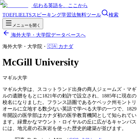
伝わる英語を、ここから
TOEFL
IELTS
スピーキング
学習法
無料ツール
検索
メニューを開く
海外大学・大学院データベースへ
海外大学・大学院
・
🇨🇦
カナダ
McGill University
マギル大学
マギル大学は、スコットランド出身の商人ジェームズ・マギ
ルの遺贈をもとに1821年の勅許で設立され、1885年に現在の
校名になりました。フランス語圏であるケベック州モントリ
オールに立地する数少ない英語で学べる大学の一つで、1829
年開設の医学部はカナダ初の医学教育機関として知られてい
ます。緑豊かなマウント・ロイヤルの丘に広がるキャンパス
には、地元産の石灰岩を使った歴史的建築が並びます。