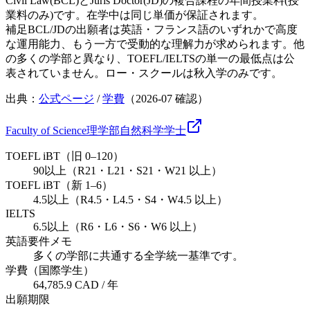
Civil Law(BCL)とJuris Doctor(JD)の複合課程の年間授業料(授
業料のみ)です。在学中は同じ単価が保証されます。
補足
BCL/JDの出願者は英語・フランス語のいずれかで高度
な運用能力、もう一方で受動的な理解力が求められます。他
の多くの学部と異なり、TOEFL/IELTSの単一の最低点は公
表されていません。ロー・スクールは秋入学のみです。
出典：
公式ページ
/
学費
（
2026-07
確認）
Faculty of Science
理学部
自然科学
学士
TOEFL iBT（旧 0–120）
90以上（R21・L21・S21・W21 以上）
TOEFL iBT（新 1–6）
4.5以上（R4.5・L4.5・S4・W4.5 以上）
IELTS
6.5以上（R6・L6・S6・W6 以上）
英語要件メモ
多くの学部に共通する全学統一基準です。
学費（国際学生）
64,785.9 CAD / 年
出願期限