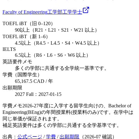
Faculty of Engineering
工学部
工学
学士
TOEFL iBT（旧 0–120）
90以上（R21・L21・S21・W21 以上）
TOEFL iBT（新 1–6）
4.5以上（R4.5・L4.5・S4・W4.5 以上）
IELTS
6.5以上（R6・L6・S6・W6 以上）
英語要件メモ
多くの学部に共通する全学統一基準です。
学費（国際学生）
65,167.5 CAD / 年
出願期限
2027 Fall：2027-01-15
学費メモ
2026-27年度に入学する留学生向けの、Bachelor of
Engineering(BEng)の年間授業料(授業料のみ)です。在学中は
同じ単価が保証されます。
補足
英語要件は多くの学部に共通する全学基準です。
出典：
公式ページ
/
学費
/
出願期限
（
2026-07
確認）