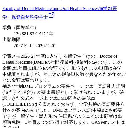
Faculty of Dental Medicine and Oral Health Sciences
歯学部
医
学・保健
自然科学
学士
学費（国際学生）
126,881.83 CAD / 年
出願期限
2027 Fall：2026-11-01
学費メモ
2026-27年度に入学する留学生向けの、Doctor of
Dental Medicine(DMD)の年間授業料(授業料のみ)です。この
金額は1年目(61単位)の金額です。単位あたりの単価は在学
中保証されますが、年ごとの履修単位数が異なるため年次ご
との金額は変わります。
補足
4年制DMDプログラムの要件ページでは「英語能力証明
(該当する場合)」が提出書類として挙げられていますが、確
認できた公式ページ上ではDMD固有の最低点
(TOEFL/IELTS)は公表されておらず、全学共通の英語要件方
針への案内のみでした。DMDはフランス語(中級B2)も必要
ですが、留学生・黒人系/先住民系パスウェイの出願者は出
願時免除・3年目までの取得で対応します。CASPerテストは