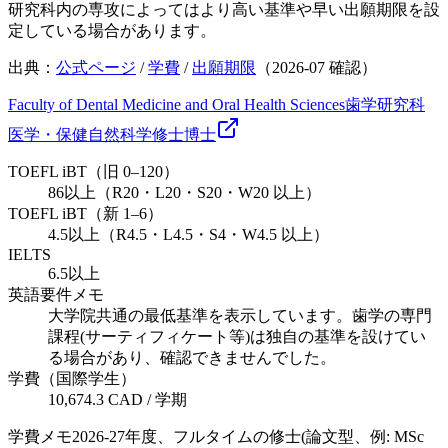
研究科内の専攻によってはより高い基準や早い出願期限を設
定している場合があります。
出典：
公式ページ
/
学費
/
出願期限
（
2026-07
確認）
Faculty of Dental Medicine and Oral Health Sciences
歯学研究科
医学・保健
自然科学
修士
博士
TOEFL iBT（旧 0–120）
86以上（R20・L20・S20・W20 以上）
TOEFL iBT（新 1–6）
4.5以上（R4.5・L4.5・S4・W4.5 以上）
IELTS
6.5以上
英語要件メモ
大学院共通の最低基準を表示しています。歯学の専門
課程(サーティフィケート等)は独自の基準を設けてい
る場合があり、確認できませんでした。
学費（国際学生）
10,674.3 CAD / 学期
学費メモ
2026-27年度、フルタイムの修士(論文型、例: MSc