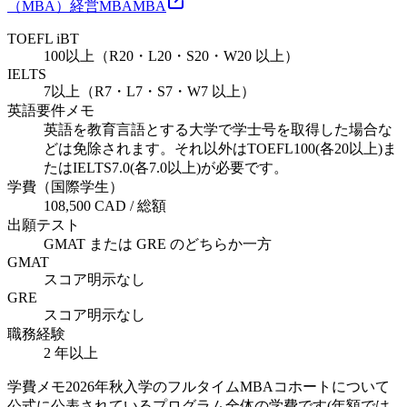
（MBA）
経営
MBA
MBA
TOEFL iBT
100以上（R20・L20・S20・W20 以上）
IELTS
7以上（R7・L7・S7・W7 以上）
英語要件メモ
英語を教育言語とする大学で学士号を取得した場合な
どは免除されます。それ以外はTOEFL100(各20以上)ま
たはIELTS7.0(各7.0以上)が必要です。
学費（国際学生）
108,500 CAD / 総額
出願テスト
GMAT または GRE のどちらか一方
GMAT
スコア明示なし
GRE
スコア明示なし
職務経験
2 年以上
学費メモ
2026年秋入学のフルタイムMBAコホートについて
公式に公表されているプログラム全体の学費です(年額では