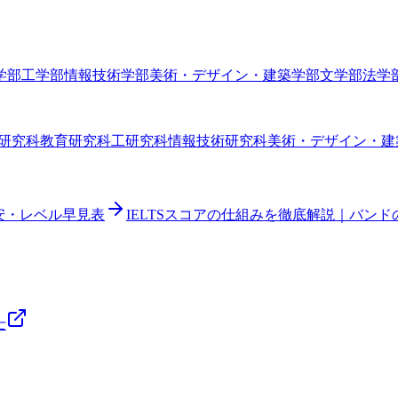
学部
工学部
情報技術学部
美術・デザイン・建築学部
文学部
法学
研究科
教育研究科
工研究科
情報技術研究科
美術・デザイン・建
目安・レベル早見表
IELTSスコアの仕組みを徹底解説｜バン
士