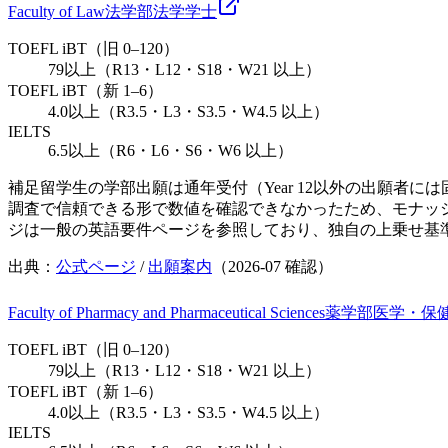
Faculty of Law
法学部
法学
学士
TOEFL iBT（旧 0–120）
79以上（R13・L12・S18・W21 以上）
TOEFL iBT（新 1–6）
4.0以上（R3.5・L3・S3.5・W4.5 以上）
IELTS
6.5以上（R6・L6・S6・W6 以上）
補足
留学生の学部出願は通年受付（Year 12以外の出願者
調査で信頼できる形で数値を確認できなかったため、モナッシュ
ジは一般の英語要件ページを参照しており、独自の上乗せ基
出典：
公式ページ
/
出願案内
（
2026-07
確認）
Faculty of Pharmacy and Pharmaceutical Sciences
薬学部
医学・保
TOEFL iBT（旧 0–120）
79以上（R13・L12・S18・W21 以上）
TOEFL iBT（新 1–6）
4.0以上（R3.5・L3・S3.5・W4.5 以上）
IELTS