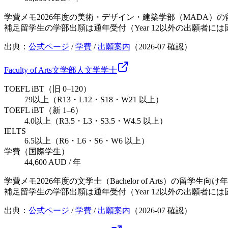
学費メモ
2026年度の美術・デザイン・建築学部（MADA）
補足
留学生の学部出願は通年受付（Year 12以外の出願者
出典：
公式ページ
/
学費
/
出願案内
（
2026-07
確認）
Faculty of Arts
文学部
人文学
学士
TOEFL iBT（旧 0–120）
79以上（R13・L12・S18・W21 以上）
TOEFL iBT（新 1–6）
4.0以上（R3.5・L3・S3.5・W4.5 以上）
IELTS
6.5以上（R6・L6・S6・W6 以上）
学費（国際学生）
44,600 AUD / 年
学費メモ
2026年度の文学士（Bachelor of Arts）
補足
留学生の学部出願は通年受付（Year 12以外の出願者
出典：
公式ページ
/
学費
/
出願案内
（
2026-07
確認）