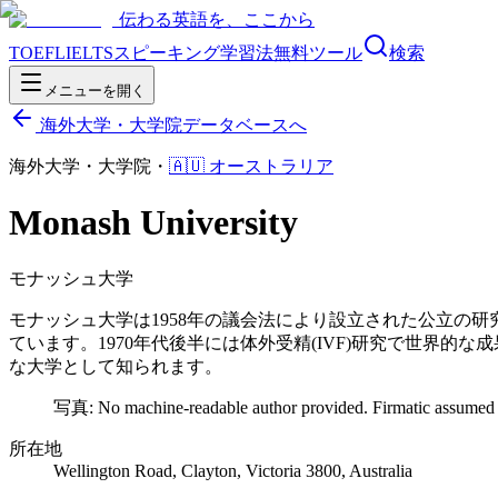
伝わる英語を、ここから
TOEFL
IELTS
スピーキング
学習法
無料ツール
検索
メニューを開く
海外大学・大学院データベースへ
海外大学・大学院
・
🇦🇺
オーストラリア
Monash University
モナッシュ大学
モナッシュ大学は1958年の議会法により設立された公立の
ています。1970年代後半には体外受精(IVF)研究で世界
な大学として知られます。
写真:
No machine-readable author provided. Firmatic assumed 
所在地
Wellington Road, Clayton, Victoria 3800, Australia