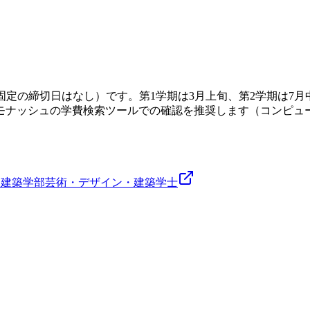
には固定の締切日はなし）です。第1学期は3月上旬、第2学期は
ッシュの学費検索ツールでの確認を推奨します（コンピュータサ
・建築学部
芸術・デザイン・建築
学士