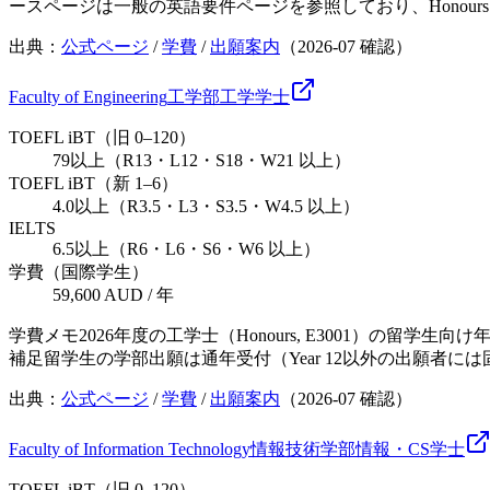
ースページは一般の英語要件ページを参照しており、Honou
出典：
公式ページ
/
学費
/
出願案内
（
2026-07
確認）
Faculty of Engineering
工学部
工学
学士
TOEFL iBT（旧 0–120）
79以上（R13・L12・S18・W21 以上）
TOEFL iBT（新 1–6）
4.0以上（R3.5・L3・S3.5・W4.5 以上）
IELTS
6.5以上（R6・L6・S6・W6 以上）
学費（国際学生）
59,600 AUD / 年
学費メモ
2026年度の工学士（Honours, E3001）の
補足
留学生の学部出願は通年受付（Year 12以外の出願者
出典：
公式ページ
/
学費
/
出願案内
（
2026-07
確認）
Faculty of Information Technology
情報技術学部
情報・CS
学士
TOEFL iBT（旧 0–120）