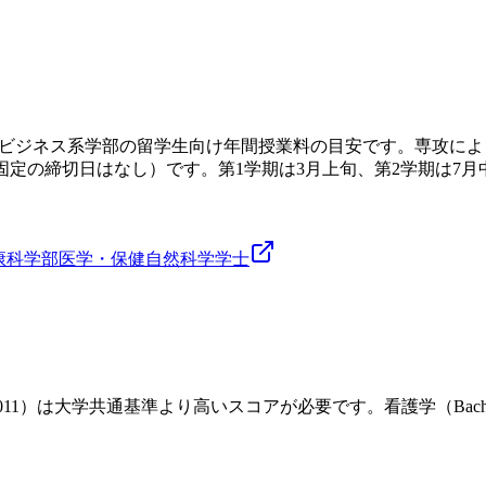
ce, B2001）等ビジネス系学部の留学生向け年間授業料の目安です。専
には固定の締切日はなし）です。第1学期は3月上旬、第2学期は7
康科学部
医学・保健
自然科学
学士
M6011）は大学共通基準より高いスコアが必要です。看護学（Bachel