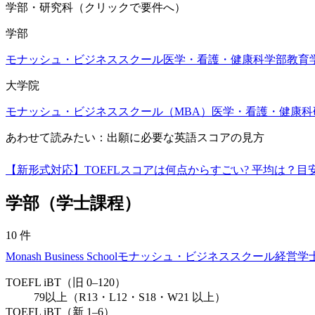
学部・研究科（クリックで要件へ）
学部
モナッシュ・ビジネススクール
医学・看護・健康科学部
教育
大学院
モナッシュ・ビジネススクール（MBA）
医学・看護・健康科
あわせて読みたい：出願に必要な英語スコアの見方
【新形式対応】TOEFLスコアは何点からすごい? 平均は？
学部（学士課程）
10
件
Monash Business School
モナッシュ・ビジネススクール
経営
学
TOEFL iBT（旧 0–120）
79以上（R13・L12・S18・W21 以上）
TOEFL iBT（新 1–6）