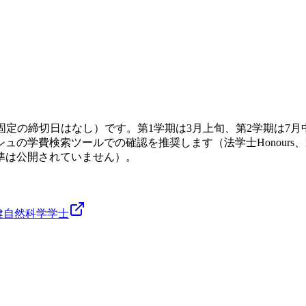
には固定の締切日はなし）です。第1学期は3月上旬、第2学期は
の学費検索ツールでの確認を推奨します（法学士Honours、
準は公開されていません）。
健
自然科学
学士