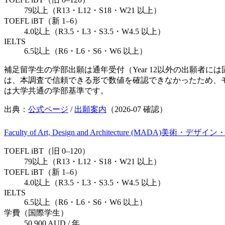
79以上（R13・L12・S18・W21 以上）
TOEFL iBT（新 1–6）
4.0以上（R3.5・L3・S3.5・W4.5 以上）
IELTS
6.5以上（R6・L6・S6・W6 以上）
補足
留学生の学部出願は通年受付（Year 12以外の出願者
は、本調査で信頼できる形で数値を確認できなかったため、モナ
は大学共通の学部基準です。
出典：
公式ページ
/
出願案内
（
2026-07
確認）
Faculty of Art, Design and Architecture (MADA)
美術・デザイン
TOEFL iBT（旧 0–120）
79以上（R13・L12・S18・W21 以上）
TOEFL iBT（新 1–6）
4.0以上（R3.5・L3・S3.5・W4.5 以上）
IELTS
6.5以上（R6・L6・S6・W6 以上）
学費（国際学生）
50,900 AUD / 年