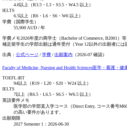
4.0以上（R3.5・L3・S3.5・W4.5 以上）
IELTS
6.5以上（R6・L6・S6・W6 以上）
学費（国際学生）
55,900 AUD / 年
学費メモ
2026年度の商学士（Bachelor of Commer
補足
留学生の学部出願は通年受付（Year 12以外の出願者
出典：
公式ページ
/
学費
/
出願案内
（
2026-07
確認）
Faculty of Medicine, Nursing and Health Sciences
医学・看護・健
TOEFL iBT
94以上（R19・L20・S20・W24 以上）
IELTS
7以上（R6.5・L6.5・S6.5・W6.5 以上）
英語要件メモ
医学部の学部直入学コース（Direct Entry, コース番号
の高い要件があります。
出願期限
2027 Semester 1：2026-06-30