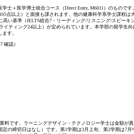
博士統合コース（Direct Entry, M6011）のものです。大
0点以上・各セクション165点以上）と面接も課されます。他の健康科学
別のさらに高い基準（IELTS総合7・リーディング/リスニング/スピー
上・ライティング24以上）が定められています。本学部の留学
します。
07
確認）
け年間授業料です。ラーニングデザイン・テクノロジー学士は金額が
には固定の締切日はなし）です。第1学期は3月上旬、第2学期は