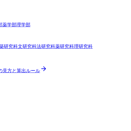
部
薬学部
理学部
築研究科
文研究科
法研究科
薬研究科
理研究科
ドの見方と算出ルール