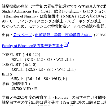
補足
掲載の数値は本学部の看板学部課程である学部直入学の医学士＋医学
Student Admissions Test（ISAT、総合17
（Bachelor of Nursing）は資格団体（NMBA）による
98・リーディング/リスニング24以上・スピーキング23以
なかったため、モナッシュの学費検索ツールでの確認を推奨
出典：
公式ページ
/
出願期限・学費（医学部直入学）
（
2026-
Faculty of Education
教育学部
教育
学士
TOEFL iBT（旧 0–120）
79以上（R13・L12・S18・W21 以上）
TOEFL iBT（新 1–6）
4.0以上（R3.5・L3・S3.5・W4.5 以上）
IELTS
6.5以上（R6・L6・S6・W6 以上）
学費（国際学生）
45,700 AUD / 年
学費メモ
2026年度の教育学士（Honours）の留学生向
補足
留学生の学部出願は通年受付（Year 12以外の出願者