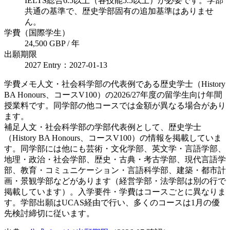
IELTS総合6.5以上（各技能5.5以上）が必要です。学部
共通の基準で、歴史学部固有の追加基準はありませ
ん。
学費（国際学生）
24,500 GBP / 年
出願期限
2027 Entry：2027-01-13
学費メモ
人文・社会科学部の代表例である歴史学士（History
BA Honours、コースV100）の2026/27年度の留学生向け年間
授業料です。同学部の他コースでは金額が異なる場合があり
ます。
補足
人文・社会科学部の学部代表例として、歴史学士
（History BA Honours、コースV100）の情報を掲載していま
す。同学部には他にも芸術・文化学部、英文学・言語学部、
地理・政治・社会学部、歴史・古典・考古学部、現代言語学
部、教育・コミュニケーション・言語科学部、建築・都市計
画・景観学部などがあります（経営学部・法学部は別の行で
掲載しています）。入学要件・学費はコースごとに異なりま
す。学部出願はUCAS経由で行い、多くのコースは1月の優
先検討締切に従います。