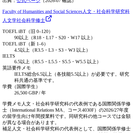
出典：
公式ページ
（
2026-07
確認）
Faculty of Humanities and Social Sciences
人文・社会科学研究科
人文学
社会科学
修士
TOEFL iBT（旧 0–120）
90以上（R18・L17・S20・W17 以上）
TOEFL iBT（新 1–6）
4.5以上（R3.5・L3・S3・W3 以上）
IELTS
6.5以上（R5.5・L5.5・S5.5・W5.5 以上）
英語要件メモ
IELTS総合6.5以上（各技能5.5以上）が必要です。研究
科共通の基準です。
学費（国際学生）
26,500 GBP / 年
学費メモ
人文・社会科学研究科の代表例である国際関係学修
士（International Relations MA、コース4030F）の2026/27年度
の留学生向け年間授業料です。同研究科の他コースでは金額
が異なる場合があります。
補足
人文・社会科学研究科の代表例として、国際関係学修士