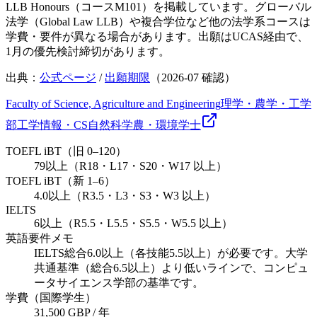
LLB Honours（コースM101）を掲載しています。グローバル
法学（Global Law LLB）や複合学位など他の法学系コースは
学費・要件が異なる場合があります。出願はUCAS経由で、
1月の優先検討締切があります。
出典：
公式ページ
/
出願期限
（
2026-07
確認）
Faculty of Science, Agriculture and Engineering
理学・農学・工学
部
工学
情報・CS
自然科学
農・環境
学士
TOEFL iBT（旧 0–120）
79以上（R18・L17・S20・W17 以上）
TOEFL iBT（新 1–6）
4.0以上（R3.5・L3・S3・W3 以上）
IELTS
6以上（R5.5・L5.5・S5.5・W5.5 以上）
英語要件メモ
IELTS総合6.0以上（各技能5.5以上）が必要です。大学
共通基準（総合6.5以上）より低いラインで、コンピュ
ータサイエンス学部の基準です。
学費（国際学生）
31,500 GBP / 年