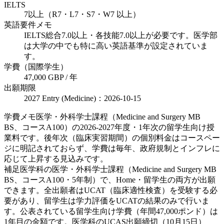
IELTS
7以上（R7・L7・S7・W7 以上）
英語要件メモ
IELTS総合7.0以上・各技能7.0以上が必要です。医学部
は大学の中でも特に高い英語基準が設定されていま
す。
学費（国際学生）
47,000 GBP / 年
出願期限
2027 Entry (Medicine)：2026-10-15
学費メモ
医学・外科学士課程（Medicine and Surgery MB
BS、コースA100）の2026-2027年度・1年次の留学生向け授
業料です。後年次（臨床実習期間）の個別料金はコースペー
ジに明記されておらず、学費は毎年、政府規制とインフレに
応じて上昇する見込みです。
補足
医学科の医学・外科学士課程（Medicine and Surgery MB
BS、コースA100・5年制）で、Home・留学生の両方が出願
できます。全出願者はUCAT（臨床適性検査）を受験する必
要があり、留学生は学力評価をUCATの結果のみで行いま
す。公表されている留学生向け学費（年間47,000ポンド）は
1年目の金額です。医学科のUCAS出願締切（10月15日）