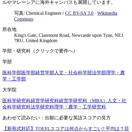
ルやマレーシアに海外キャンパスも展開しています。
写真:
Chemical Engineer
/
CC BY-SA 3.0
·
Wikimedia
Commons
所在地
King's Gate, Claremont Road, Newcastle upon Tyne, NE1
7RU, United Kingdom
学部・研究科（クリックで要件へ）
学部
医科学部
医学部
経営学部
人文・社会科学部
法学部
理学・農
学・工学部
大学院
医科学研究科
経営学研究科
経営学研究科（MBA）
人文・社
会科学研究科
法学研究科
理学・農学・工学研究科
あわせて読みたい：出願に必要な英語スコアの見方
【新形式対応】TOEFLスコアは何点からすごい? 平均は？目