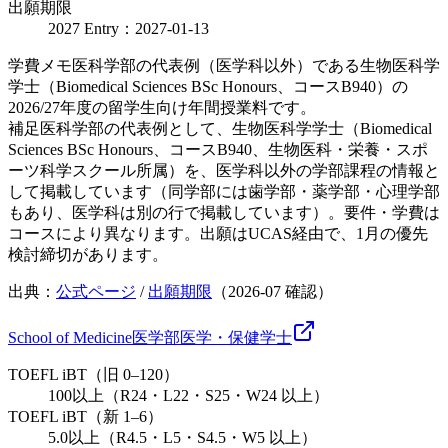
出願期限
2027 Entry：2027-01-13
学費メモ
医科学部の代表例（医学科以外）である生物医科学
学士（Biomedical Sciences BSc Honours、コースB940）の
2026/27年度の留学生向け年間授業料です。
補足
医科学部の代表例として、生物医科学学士（Biomedical
Sciences BSc Honours、コースB940、生物医科・栄養・スポ
ーツ科学スクール所属）を、医学科以外の学部課程の情報と
して掲載しています（同学部には歯学部・薬学部・心理学部
もあり、医学科は別の行で掲載しています）。要件・学費は
コースにより異なります。出願はUCAS経由で、1月の優先
検討締切があります。
出典：
公式ページ
/
出願期限
（
2026-07
確認）
School of Medicine
医学部
医学・保健
学士
TOEFL iBT（旧 0–120）
100以上（R24・L22・S25・W24 以上）
TOEFL iBT（新 1–6）
5.0以上（R4.5・L5・S4.5・W5 以上）