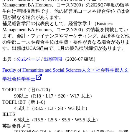
Management BA Honours、コースN200）の2026/27年度の留学
生向け年間授業料です。他の経営系コースや複合学位では金
額が異なる場合があります。
補足
経営学部の代表例として、経営学学士（Business
Management BA Honours、コースN200）の情報を掲載してい
ます。会計・ファイナンスやマーケティング、経済学など他
の学部コースや複合学位は学費・要件が異なる場合がありま
す。出願はUCAS経由で、1月の優先検討締切があります。
出典：
公式ページ
/
出願期限
（
2026-07
確認）
Faculty of Humanities and Social Sciences
人文・社会科学部
人文
学
社会科学
学士
TOEFL iBT（旧 0–120）
90以上（R18・L17・S20・W17 以上）
TOEFL iBT（新 1–6）
4.5以上（R3.5・L3・S3・W3 以上）
IELTS
6.5以上（R5.5・L5.5・S5.5・W5.5 以上）
英語要件メモ