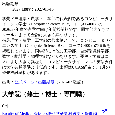
出願期限
2027 Entry：2027-01-13
学費メモ
理学・農学・工学部の代表例であるコンピュータサ
イエンス学士（Computer Science BSc、コースG400）の
2026/27年度の留学生向け年間授業料です。同学部内でもス
クールによって金額は大きく異なります。
補足
理学・農学・工学部の代表例として、コンピュータサイ
エンス学士（Computer Science BSc、コースG400）の情報を
掲載しています。同学部には他に工学部、自然環境科学部、
数学・統計学・物理学部などがあります。要件・学費はコー
スにより大きく異なり、コンピュータサイエンスの英語要件
は大学共通基準より低めです。出願はUCAS経由で、1月の
優先検討締切があります。
出典：
公式ページ
/
出願期限
（
2026-07
確認）
大学院（修士・博士・専門職）
6
件
Faculty of Medical Sciences
医科学研究科
医学・保健
修士