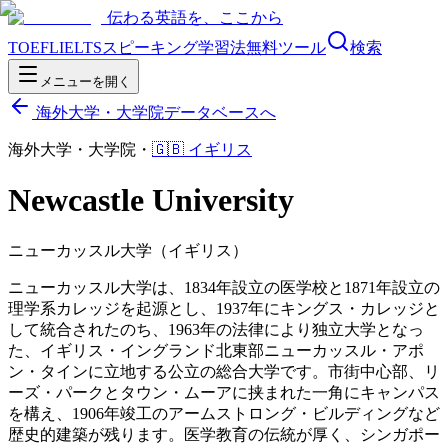
伝わる英語を、ここから
TOEFL
IELTS
スピーキング
学習法
無料ツール
検索
メニューを開く
海外大学・大学院データベースへ
海外大学・大学院
・
🇬🇧
イギリス
Newcastle University
ニューカッスル大学（イギリス）
ニューカッスル大学は、1834年設立の医学校と1871年設立の
理学系カレッジを起源とし、1937年にキングス・カレッジと
して統合されたのち、1963年の法律により独立大学となっ
た、イギリス・イングランド北東部ニューカッスル・アポ
ン・タインに立地する公立の総合大学です。市街中心部、リ
ーズ・パークとタウン・ムーアに挟まれた一角にキャンパス
を構え、1906年竣工のアームストロング・ビルディングなど
歴史的建築が残ります。医学教育の伝統が厚く、シンガポー