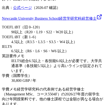
出典：
公式ページ
（
2026-07
確認）
Newcastle University Business School
経営学研究科
経営
修士
TOEFL iBT（旧 0–120）
90以上（R20・L19・S22・W20 以上）
TOEFL iBT（新 1–6）
4.5以上（R3.5・L3.5・S3.5・W4 以上）
IELTS
6.5以上（R6・L6・S6・W6 以上）
英語要件メモ
IELTS総合6.5以上・各技能6.0以上が必要です。大学共
通基準（各技能5.5以上）より高いラインが設定されて
います。
学費（国際学生）
30,800 GBP / 年
学費メモ
経営学研究科の代表例である経営学修士
（Management MSc、コース5504F）の2026/27年度の留学生
向け年間授業料です。他の修士課程では金額が異なる場合が
あります。