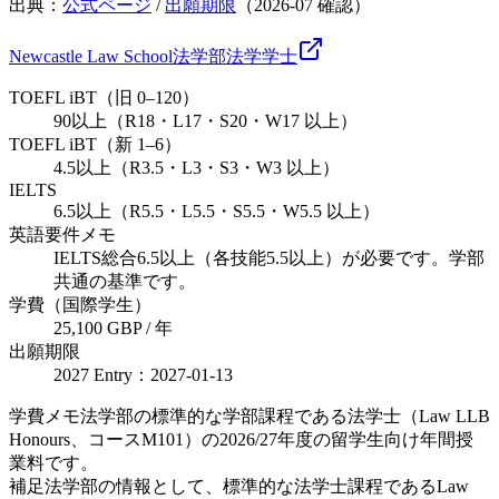
出典：
公式ページ
/
出願期限
（
2026-07
確認）
Newcastle Law School
法学部
法学
学士
TOEFL iBT（旧 0–120）
90以上（R18・L17・S20・W17 以上）
TOEFL iBT（新 1–6）
4.5以上（R3.5・L3・S3・W3 以上）
IELTS
6.5以上（R5.5・L5.5・S5.5・W5.5 以上）
英語要件メモ
IELTS総合6.5以上（各技能5.5以上）が必要です。学部
共通の基準です。
学費（国際学生）
25,100 GBP / 年
出願期限
2027 Entry：2027-01-13
学費メモ
法学部の標準的な学部課程である法学士（Law LLB
Honours、コースM101）の2026/27年度の留学生向け年間授
業料です。
補足
法学部の情報として、標準的な法学士課程であるLaw