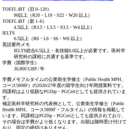
TOEFL iBT（旧 0–120）
90以上（R20・L19・S22・W20 以上）
TOEFL iBT（新 1–6）
4.5以上（R3.5・L3.5・S3.5・W4 以上）
IELTS
6.5以上（R6・L6・S6・W6 以上）
英語要件メモ
IELTS総合6.5以上・各技能6.0以上が必要です。医科学
研究科の課程に共通する基準です。
学費（国際学生）
30,800 GBP / 年
学費メモ
フルタイムの公衆衛生学修士（Public Health MPH、
コース5898F）の2026/27年度の留学生向け年間授業料です。
同課程はより低額なPGDip・PGCertとしても提供されていま
す。
補足
医科学研究科の代表例として、公衆衛生学修士（Public
Health MPH、コース5898F・フルタイム）の情報を掲載して
います。同課程はPGDip・PGCertとしても提供されており、
その場合は学費がより低くなります。出願は随時受け付けて
おり、固定の締切はありません。