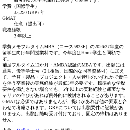
研究科の大学院課程に共通する基準です。
学費（国際学生）
33,250 GBP / 年
GMAT
任意（提出可）
職務経験
3 年以上
学費メモ
フルタイムMBA（コース5823F）の2026/27年度の
留学生向け年間授業料です。今年度はHome学生と同額で
す。
補足
フルタイム12か月・AMBA認証のMBAです。出願には
通常、優等学士号（2:1相当、国際的な同等資格可）に加え
て、予算・製品・プロジェクト・人材管理のいずれかで責任
を伴う卒業後の実務経験が最低3年必要です。標準的な学歴
要件を満たさない場合でも、5年以上の実務経験と顕著なキ
ャリアの伸びがあれば例外的に検討されることがあります。
GMATは必須ではありませんが、提出があれば他の要素と合
わせて考慮されます。GREについては出願要件に記載があ
りません。出願は随時受け付けており、固定の締切はありま
せん。