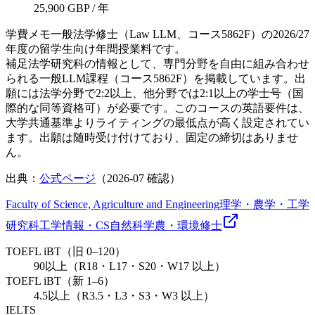
25,900 GBP / 年
学費メモ
一般法学修士（Law LLM、コース5862F）の2026/27
年度の留学生向け年間授業料です。
補足
法学研究科の情報として、専門分野を自由に組み合わせ
られる一般LLM課程（コース5862F）を掲載しています。出
願には法学分野で2:2以上、他分野では2:1以上の学士号（国
際的な同等資格可）が必要です。このコースの英語要件は、
大学共通基準よりライティングの最低点が高く設定されてい
ます。出願は随時受け付けており、固定の締切はありませ
ん。
出典：
公式ページ
（
2026-07
確認）
Faculty of Science, Agriculture and Engineering
理学・農学・工学
研究科
工学
情報・CS
自然科学
農・環境
修士
TOEFL iBT（旧 0–120）
90以上（R18・L17・S20・W17 以上）
TOEFL iBT（新 1–6）
4.5以上（R3.5・L3・S3・W3 以上）
IELTS