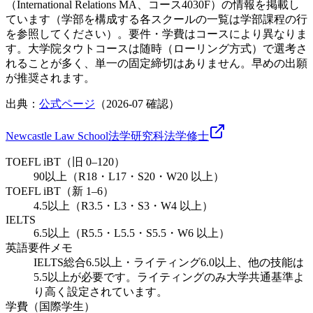
（International Relations MA、コース4030F）の情報を掲載し
ています（学部を構成する各スクールの一覧は学部課程の行
を参照してください）。要件・学費はコースにより異なりま
す。大学院タウトコースは随時（ローリング方式）で選考さ
れることが多く、単一の固定締切はありません。早めの出願
が推奨されます。
出典：
公式ページ
（
2026-07
確認）
Newcastle Law School
法学研究科
法学
修士
TOEFL iBT（旧 0–120）
90以上（R18・L17・S20・W20 以上）
TOEFL iBT（新 1–6）
4.5以上（R3.5・L3・S3・W4 以上）
IELTS
6.5以上（R5.5・L5.5・S5.5・W6 以上）
英語要件メモ
IELTS総合6.5以上・ライティング6.0以上、他の技能は
5.5以上が必要です。ライティングのみ大学共通基準よ
り高く設定されています。
学費（国際学生）