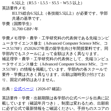
6.5以上（R5.5・L5.5・S5.5・W5.5 以上）
英語要件メモ
IELTS総合6.5以上（各技能5.5以上）が必要です。学部
共通の基準です。
学費（国際学生）
31,700 GBP / 年
学費メモ
理学・農学・工学研究科の代表例である先端コンピ
ュータサイエンス修士（Advanced Computer Science MSc、コ
ース5178F）の2026/27年度の留学生向け年間授業料です。同
学部内でもスクールによって金額は大きく異なります。
補足
理学・農学・工学研究科の代表例として、先端コンピュ
ータサイエンス修士（Advanced Computer Science MSc、コー
ス5178F）の情報を掲載しています。学部内の各スクールで
要件・学費は大きく異なります。出願は随時受け付けてお
り、固定の締切はありません。
出典：
公式ページ
（
2026-07
確認）
英語要件・学費・出願期限は各学部の公式ページを出典に記
載しています（確認年月つき）。制度は変わるため、出願前
に必ず公式で最新情報をご確認ください。手持ちのスコアの