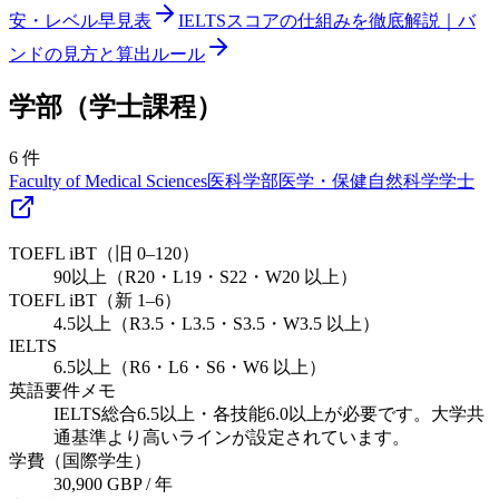
安・レベル早見表
IELTSスコアの仕組みを徹底解説｜バ
ンドの見方と算出ルール
学部（学士課程）
6
件
Faculty of Medical Sciences
医科学部
医学・保健
自然科学
学士
TOEFL iBT（旧 0–120）
90以上（R20・L19・S22・W20 以上）
TOEFL iBT（新 1–6）
4.5以上（R3.5・L3.5・S3.5・W3.5 以上）
IELTS
6.5以上（R6・L6・S6・W6 以上）
英語要件メモ
IELTS総合6.5以上・各技能6.0以上が必要です。大学共
通基準より高いラインが設定されています。
学費（国際学生）
30,900 GBP / 年