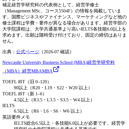
補足
経営学研究科の代表例として、経営学修士
（Management MSc、コース5504F）の情報を掲載していま
す。国際ビジネスやファイナンス、マーケティングなど他の
修士課程は学費・要件が異なる場合があります。経営学部の
大学院課程は、大学共通基準より高いIELTS各技能6.0以上を
求めます。出願は随時受け付けており、固定の締切はありま
せん。
出典：
公式ページ
（
2026-07
確認）
Newcastle University Business School (MBA)
経営学研究科
（MBA）
経営
MBA
MBA
TOEFL iBT（旧 0–120）
90以上（R20・L19・S22・W20 以上）
TOEFL iBT（新 1–6）
4.5以上（R3.5・L3.5・S3.5・W4 以上）
IELTS
6.5以上（R6・L6・S6・W6 以上）
英語要件メモ
IELTS総合6.5以上・各技能6.0以上が必要です。経営学