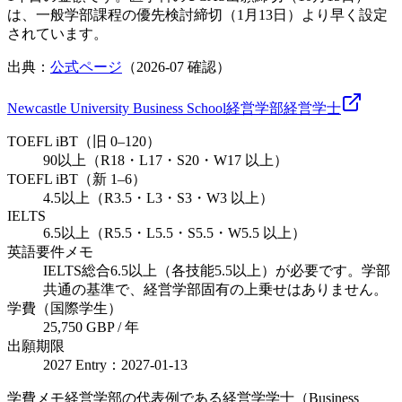
は、一般学部課程の優先検討締切（1月13日）より早く設定
されています。
出典：
公式ページ
（
2026-07
確認）
Newcastle University Business School
経営学部
経営
学士
TOEFL iBT（旧 0–120）
90以上（R18・L17・S20・W17 以上）
TOEFL iBT（新 1–6）
4.5以上（R3.5・L3・S3・W3 以上）
IELTS
6.5以上（R5.5・L5.5・S5.5・W5.5 以上）
英語要件メモ
IELTS総合6.5以上（各技能5.5以上）が必要です。学部
共通の基準で、経営学部固有の上乗せはありません。
学費（国際学生）
25,750 GBP / 年
出願期限
2027 Entry：2027-01-13
学費メモ
経営学部の代表例である経営学学士（Business