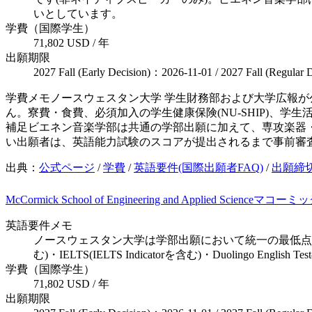
いとしています。
学費（国際学生）
71,802 USD / 年
出願期限
2027 Fall (Early Decision)：2026-11-01 / 2027 Fall (Regular
学費メモ
ノースウェスタン大学 学生財務部および大学広報が公
ん。寮費・食費、必須加入の学生健康保険(NU-SHIP)、学
補足
ビエネン音楽学部は共通の学部出願に加えて、専攻楽器
い出願者は、英語能力試験のスコアが提出されるまで事前審
出典：
公式ページ
/
学費
/
英語要件(国際出願者FAQ)
/
出願締
McCormick School of Engineering and Applied Science
マコーミッ
英語要件メモ
ノースウェスタン大学は学部出願において統一の最低点を
む)・IELTS(IELTS Indicatorを含む)・Duol
学費（国際学生）
71,802 USD / 年
出願期限