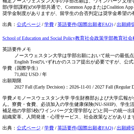
補足
ノースウェスタン大学の学部出願は、ワインバーグ文理
部(学部課程)の6学部共通で、Common AppまたはCoal
奨学金制度がありますが、留学生の合否判定は奨学金希望の
出典：
公式ページ
/
学費
/
英語要件(国際出願者FAQ)
/
出願締
School of Education and Social Policy
教育社会政策学部
教育
社会
英語要件メモ
ノースウェスタン大学は学部出願において統一の最低点を設け
English Testのいずれかのスコア提出が必要ですが
学費（国際学生）
71,802 USD / 年
出願期限
2027 Fall (Early Decision)：2026-11-01 / 2027 Fall (Regular
学費メモ
ノースウェスタン大学 学生財務部および大学広報が公
ん。寮費・食費、必須加入の学生健康保険(NU-SHIP)、学
補足
他の学部5校(ワインバーグ文理学部など)と同一の統一
組織変革、人間発達・心理サービス、社会政策などがありま
出典：
公式ページ
/
学費
/
英語要件(国際出願者FAQ)
/
出願締