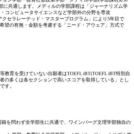
れらの学部に共通します。メディルの学部課程は「ジャーナリズム学
済学・コンピュータサイエンスなど学部外の分野を専攻
は「アクセラレーテッド・マスタープログラム」により5年目で
金希望の有無・金額を考慮する「ニード・アウェア」方式で
けていない出願者はTOEFL iBT(TOEFL iBT特別自
です。大学は「合格者の多くは各セクションで高いスコアを取得している」とし
です。
業料です。国籍を問わず全学部生に共通で、ワインバーグ文理学部独自の