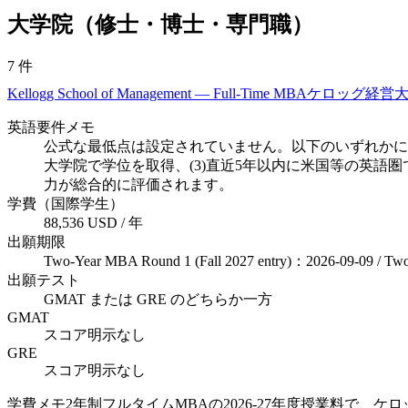
大学院（修士・博士・専門職）
7
件
Kellogg School of Management — Full-Time MBA
ケロッグ経営大
英語要件メモ
公式な最低点は設定されていません。以下のいずれかに該
大学院で学位を取得、(3)直近5年以内に米国等の英語圏で
力が総合的に評価されます。
学費（国際学生）
88,536 USD / 年
出願期限
Two-Year MBA Round 1 (Fall 2027 entry)：2026-09-09 / Two
出願テスト
GMAT または GRE のどちらか一方
GMAT
スコア明示なし
GRE
スコア明示なし
学費メモ
2年制フルタイムMBAの2026-27年度授業料で、