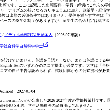
pを通じた単一の出願です。ここに記載した出願要件・学費・締切はこ
独自のジャーナリズムの核となるカリキュラムに加え、政治学・経
リズムの実務経験は出願の必須条件ではありません。要件を満たす学生
ーズベースの奨学金制度がありますが、留学生の合否判定は奨学
切
/
メディル学部課程 出願案内
（
2026-07
確認）
学
社会科学
自然科学
学士
けていません。英語を母語としない、または英語による中等教育を受
)・Duolingo English Testのいずれかのスコア提出が必要
コアの自己申告は認められず、試験団体からの公式提出が必要
 Decision)：2027-01-04
hwestern Now)が公表した2026-2027年度の学部授
(NU-SHIP)、学生活動費等の諸費用は含みません。