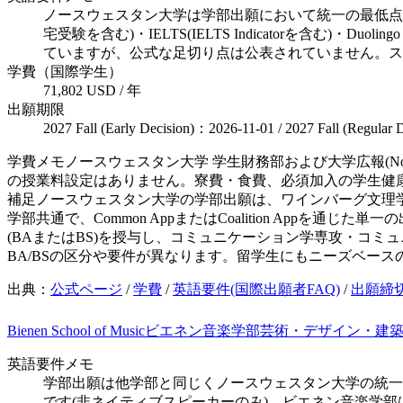
ノースウェスタン大学は学部出願において統一の最低点を設
宅受験を含む)・IELTS(IELTS Indicatorを含む
ていますが、公式な足切り点は公表されていません。ス
学費（国際学生）
71,802 USD / 年
出願期限
2027 Fall (Early Decision)：2026-11-01 / 2027 Fall (Regular
学費メモ
ノースウェスタン大学 学生財務部および大学広報(Nort
の授業料設定はありません。寮費・食費、必須加入の学生健康保
補足
ノースウェスタン大学の学部出願は、ワインバーグ文理学
学部共通で、Common AppまたはCoalition Ap
(BAまたはBS)を授与し、コミュニケーション学専攻・コ
BA/BSの区分や要件が異なります。留学生にもニーズベー
出典：
公式ページ
/
学費
/
英語要件(国際出願者FAQ)
/
出願締
Bienen School of Music
ビエネン音楽学部
芸術・デザイン・建
英語要件メモ
学部出願は他学部と同じくノースウェスタン大学の統一プロセスで
です(非ネイティブスピーカーのみ)。ビエネン音楽学