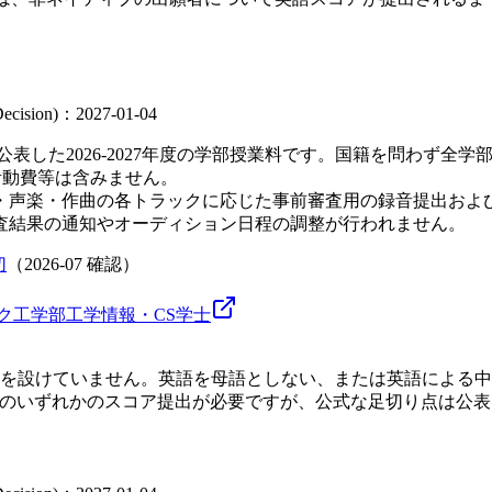
 Decision)：2027-01-04
表した2026-2027年度の学部授業料です。国籍を問わず全
生活動費等は含みません。
・声楽・作曲の各トラックに応じた事前審査用の録音提出および
査結果の通知やオーディション日程の調整が行われません。
切
（
2026-07
確認）
ク工学部
工学
情報・CS
学士
設けていません。英語を母語としない、または英語による中等教育
ingo English Testのいずれかのスコア提出が必要ですが、公式