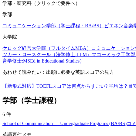
学部・研究科（クリックで要件へ）
学部
コミュニケーション学部（学士課程：BA/BS）
ビエネン音楽
大学院
ケロッグ経営大学院（フルタイムMBA）
コミュニケーション
ツカー・ロースクール（法学修士:LLM）
マコーミック工学部
育学修士:MSEd in Educational Studies）
あわせて読みたい：出願に必要な英語スコアの見方
【新形式対応】TOEFLスコアは何点からすごい? 平均は？
学部（学士課程）
6
件
School of Communication — Undergraduate Programs (BA/BS)
コミ
英語要件メモ