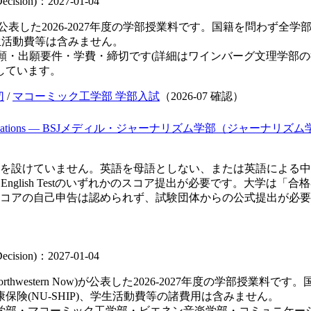
 Decision)：2027-01-04
表した2026-2027年度の学部授業料です。国籍を問わず全
学生活動費等は含みません。
出願・出願要件・学費・締切です(詳細はワインバーグ文理学部
しています。
切
/
マコーミック工学部 学部入試
（
2026-07
確認）
cations — BSJ
メディル・ジャーナリズム学部（ジャーナリズム学士
けていません。英語を母語としない、または英語による中等教育を受
)・Duolingo English Testのいずれかのスコア提出が必要
コアの自己申告は認められず、試験団体からの公式提出が必要
 Decision)：2027-01-04
hwestern Now)が公表した2026-2027年度の学部授業
険(NU-SHIP)、学生活動費等の諸費用は含みません。
部・マコーミック工学部・ビエネン音楽学部・コミュニケーシ