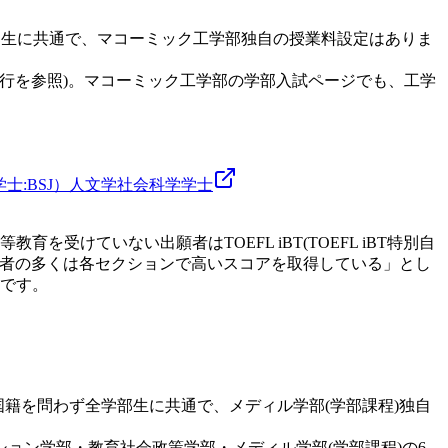
学部生に共通で、マコーミック工学部独自の授業料設定はありま
の行を参照)。マコーミック工学部の学部入試ページでも、工学
:BSJ）
人文学
社会科学
学士
けていない出願者はTOEFL iBT(TOEFL iBT特別自
です。大学は「合格者の多くは各セクションで高いスコアを取得している」とし
です。
料です。国籍を問わず全学部生に共通で、メディル学部(学部課程)独自
ョン学部・教育社会政策学部・メディル学部(学部課程)の6