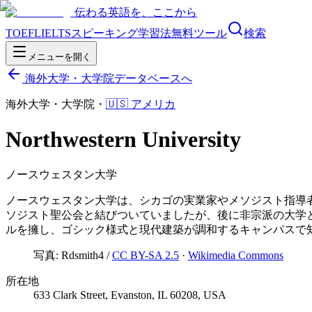
伝わる英語を、ここから
TOEFL
IELTS
スピーキング
学習法
無料ツール
検索
メニューを開く
海外大学・大学院データベースへ
海外大学・大学院
・
🇺🇸
アメリカ
Northwestern University
ノースウェスタン大学
ノースウェスタン大学は、シカゴの実業家やメソジスト指導者
ソジスト聖公会と結びついていましたが、後に非宗派の大学
ルを擁し、ゴシック様式と現代建築が調和するキャンパスで
写真:
Rdsmith4
/
CC BY-SA 2.5
·
Wikimedia Commons
所在地
633 Clark Street, Evanston, IL 60208, USA