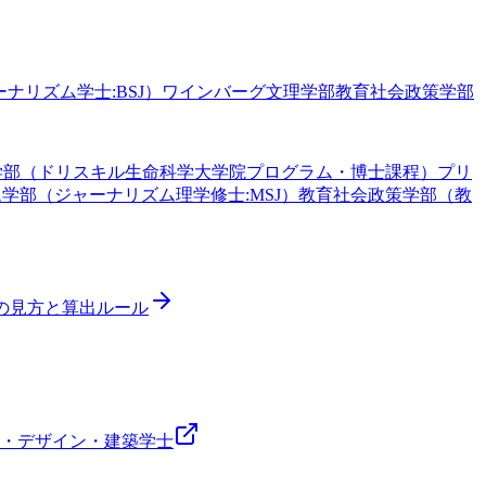
ナリズム学士:BSJ）
ワインバーグ文理学部
教育社会政策学部
学部（ドリスキル生命科学大学院プログラム・博士課程）
プリ
学部（ジャーナリズム理学修士:MSJ）
教育社会政策学部（教
ドの見方と算出ルール
・デザイン・建築
学士