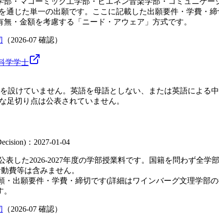
学部・マコーミック工学部・ビエネン音楽学部・コミュニケー
ition Appを通じた単一の出願です。ここに記載した出願要件
有無・金額を考慮する「ニード・アウェア」方式です。
切
（
2026-07
確認）
科学
学士
ていません。英語を母語としない、または英語による中等教育を受けて
、公式な足切り点は公表されていません。
 Decision)：2027-01-04
表した2026-2027年度の学部授業料です。国籍を問わず全
生活動費等は含みません。
出願・出願要件・学費・締切です(詳細はワインバーグ文理学部
す。
切
（
2026-07
確認）