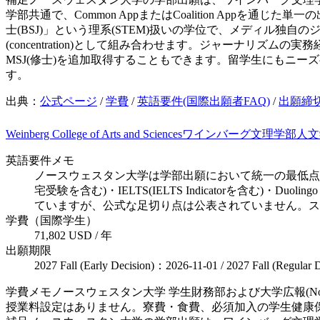
学部共通で、Common AppまたはCoalition Ap
士(BSJ)」という理系(STEM)扱いの学位で、メディル
(concentration)として組み合わせます。ジャーナ
MSJ(修士)を追加取得することもできます。留学生にもニ
す。
出典：
公式ページ
/
学費
/
英語要件(国際出願者FAQ)
/
出願締
Weinberg College of Arts and Sciences
ワインバーグ文理学部
人文
英語要件メモ
ノースウェスタン大学は学部出願において統一の最低点を設
宅受験を含む)・IELTS(IELTS Indicatorを含む
ていますが、公式な足切り点は公表されていません。ス
学費（国際学生）
71,802 USD / 年
出願期限
2027 Fall (Early Decision)：2026-11-01 / 2027 Fall (Regular
学費メモ
ノースウェスタン大学 学生財務部および大学広報(Nort
授業料設定はありません。寮費・食費、必須加入の学生健康保険