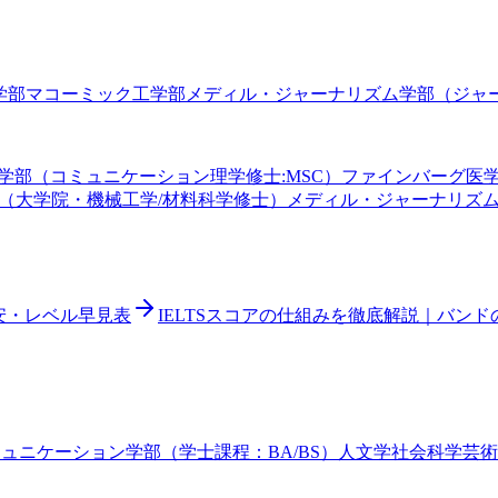
学部
マコーミック工学部
メディル・ジャーナリズム学部（ジャー
学部（コミュニケーション理学修士:MSC）
ファインバーグ医
（大学院・機械工学/材料科学修士）
メディル・ジャーナリズム
目安・レベル早見表
IELTSスコアの仕組みを徹底解説｜バン
ュニケーション学部（学士課程：BA/BS）
人文学
社会科学
芸術