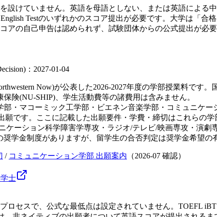
けていません。英語を母語としない、または英語による中等教育を受
)・Duolingo English Testのいずれかのスコア提出が必要
コアの自己申告は認められず、試験団体からの公式提出が必要
 Decision)：2027-01-04
hwestern Now)が公表した2026-2027年度の学部授
険(NU-SHIP)、学生活動費等の諸費用は含みません。
部・マコーミック工学部・ビエネン音楽学部・コミュニケーシ
pを通じた単一の出願です。ここに記載した出願要件・学費・締切はこ
ミュニケーション科学障害学専攻・ラジオ/テレビ/映画専攻・演
スの奨学金制度がありますが、留学生の合否判定は奨学金希望
切
/
コミュニケーション学部 出願案内
（
2026-07
確認）
築
学士
、公式な最低点は設定されていません。TOEFL iBT・IELTS・D
部は、非ネイティブの出願者について英語スコアが提出される