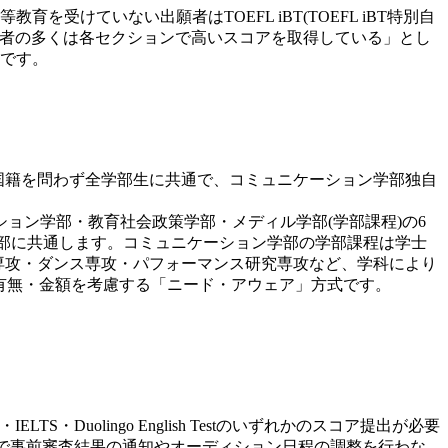
けていない出願者はTOEFL iBT(TOEFL iBT特別自
です。大学は「合格者の多くは各セクションで高いスコアを取得している」とし
です。
業料です。国籍を問わず全学部生に共通で、コミュニケーション学部独自
ョン学部・教育社会政策学部・メディル学部(学部課程)の6
れらの学部に共通します。コミュニケーション学部の学部課程は学士
劇専攻・ダンス専攻・パフォーマンス研究専攻など、学科により
の有無・金額を考慮する「ニード・アウェア」方式です。
uolingo English Testのいずれかのスコア提出が必要
まで事前審査結果の通知やオーディション日程の調整を行わな