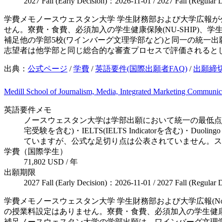
2027 Fall (Early Decision)：2026-11-01 / 2027 Fall (Regular
学費メモ
ノースウェスタン大学 学生財務部および大学広報が公
せん。寮費・食費、必須加入の学生健康保険(NU-SHIP)、
補足
他の学部5校(ワインバーグ文理学部など)と同一の統一
志望者は他学部と同じ総合的な審査プロセスで評価されると
出典：
公式ページ
/
学費
/
英語要件(国際出願者FAQ)
/
出願締
Medill School of Journalism, Media, Integrated Marketing Communi
英語要件メモ
ノースウェスタン大学は学部出願において統一の最低点を設
宅受験を含む)・IELTS(IELTS Indicatorを含む
ていますが、公式な足切り点は公表されていません。ス
学費（国際学生）
71,802 USD / 年
出願期限
2027 Fall (Early Decision)：2026-11-01 / 2027 Fall (Regular
学費メモ
ノースウェスタン大学 学生財務部および大学広報(Nort
の授業料設定はありません。寮費・食費、必須加入の学生健康保
補足
ノースウェスタン大学の学部出願は、ワインバーグ文理学