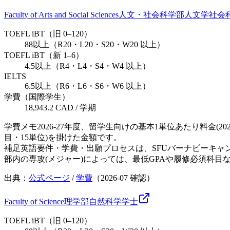
Faculty of Arts and Social Sciences
人文・社会科学部
人文学
社会
TOEFL iBT（旧 0–120）
88以上（R20・L20・S20・W20 以上）
TOEFL iBT（新 1–6）
4.5以上（R4・L4・S4・W4 以上）
IELTS
6.5以上（R6・L6・S6・W6 以上）
学費（国際学生）
18,943.2 CAD / 学期
学費メモ
2026-27年度、留学生向けの基本1単位あたり料金(2
目・15単位)を掛けた金額です。
補足
英語要件・学費・出願プロセスは、SFUバーナビーキャ
部内の専攻(メジャー)によっては、最低GPAや履修必須科
出典：
公式ページ
/
学費
（
2026-07
確認）
Faculty of Science
理学部
自然科学
学士
TOEFL iBT（旧 0–120）