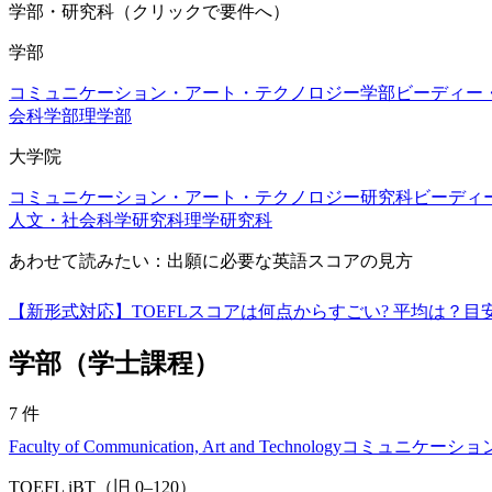
学部・研究科（クリックで要件へ）
学部
コミュニケーション・アート・テクノロジー学部
ビーディー・
会科学部
理学部
大学院
コミュニケーション・アート・テクノロジー研究科
ビーディ
人文・社会科学研究科
理学研究科
あわせて読みたい：出願に必要な英語スコアの見方
【新形式対応】TOEFLスコアは何点からすごい? 平均は？
学部（学士課程）
7
件
Faculty of Communication, Art and Technology
コミュニケーショ
TOEFL iBT（旧 0–120）