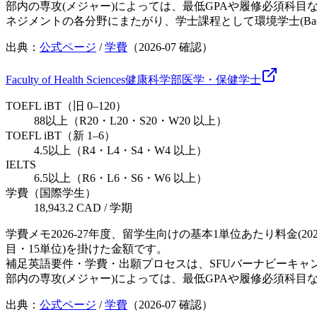
部内の専攻(メジャー)によっては、最低GPAや履修必須科
ネジメントの各分野にまたがり、学士課程として環境学士(Bachelor
出典：
公式ページ
/
学費
（
2026-07
確認）
Faculty of Health Sciences
健康科学部
医学・保健
学士
TOEFL iBT（旧 0–120）
88以上（R20・L20・S20・W20 以上）
TOEFL iBT（新 1–6）
4.5以上（R4・L4・S4・W4 以上）
IELTS
6.5以上（R6・L6・S6・W6 以上）
学費（国際学生）
18,943.2 CAD / 学期
学費メモ
2026-27年度、留学生向けの基本1単位あたり料金(2
目・15単位)を掛けた金額です。
補足
英語要件・学費・出願プロセスは、SFUバーナビーキャ
部内の専攻(メジャー)によっては、最低GPAや履修必須科
出典：
公式ページ
/
学費
（
2026-07
確認）