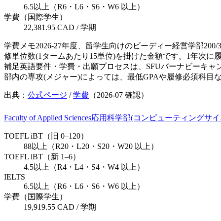
6.5以上（R6・L6・S6・W6 以上）
学費（国際学生）
22,381.95 CAD / 学期
学費メモ
2026-27年度、留学生向けのビーディー経営学部200/
修単位数(1タームあたり15単位)を掛けた金額です。1年次
補足
英語要件・学費・出願プロセスは、SFUバーナビーキャ
部内の専攻(メジャー)によっては、最低GPAや履修必須科
出典：
公式ページ
/
学費
（
2026-07
確認）
Faculty of Applied Sciences
応用科学部(コンピューティングサイ
TOEFL iBT（旧 0–120）
88以上（R20・L20・S20・W20 以上）
TOEFL iBT（新 1–6）
4.5以上（R4・L4・S4・W4 以上）
IELTS
6.5以上（R6・L6・S6・W6 以上）
学費（国際学生）
19,919.55 CAD / 学期