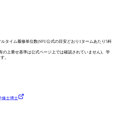
準的なフルタイム履修単位数(SFU公式の目安どおり1タームあたり5科
有の上乗せ基準は公式ページ上では確認されていません)。学
ます。
学
修士
博士