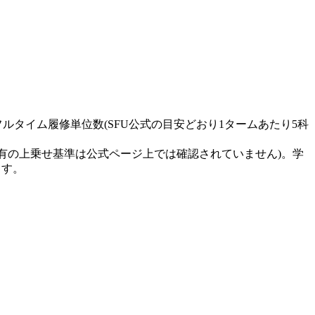
準的なフルタイム履修単位数(SFU公式の目安どおり1タームあたり5科
有の上乗せ基準は公式ページ上では確認されていません)。学
ます。