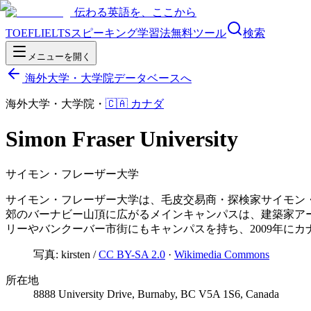
伝わる英語を、ここから
TOEFL
IELTS
スピーキング
学習法
無料ツール
検索
メニューを開く
海外大学・大学院データベースへ
海外大学・大学院
・
🇨🇦
カナダ
Simon Fraser University
サイモン・フレーザー大学
サイモン・フレーザー大学は、毛皮交易商・探検家サイモン・
郊のバーナビー山頂に広がるメインキャンパスは、建築家ア
リーやバンクーバー市街にもキャンパスを持ち、2009年にカ
写真:
kirsten
/
CC BY-SA 2.0
·
Wikimedia Commons
所在地
8888 University Drive, Burnaby, BC V5A 1S6, Canada