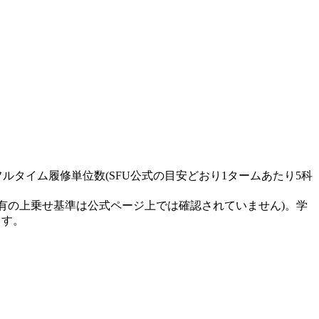
準的なフルタイム履修単位数(SFU公式の目安どおり1タームあたり5科
有の上乗せ基準は公式ページ上では確認されていません)。学
ます。