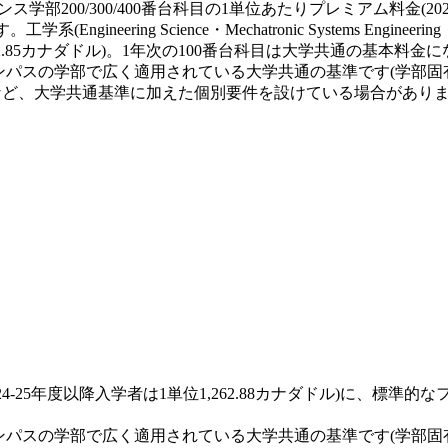
学部200/300/400番台科目の1単位あたりプレミアム料金(202
ing Science・Mechatronic Systems Engineering・S
,222.85カナダドル)。1年次の100番台科目は大学共通の基本料金
ンパスの学部で広く適用されている大学共通の基準です(学部固
目など、大学共通基準に加えた個別要件を設けている場合があり
024-25年度以降入学者は1単位1,262.88カナダドル)に、標
ンパスの学部で広く適用されている大学共通の基準です(学部固