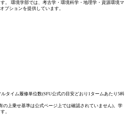
ます。 環境学部では、考古学・環境科学・地理学・資源環境マ
類の学位オプションを提供しています。
準的なフルタイム履修単位数(SFU公式の目安どおり1タームあたり5科
有の上乗せ基準は公式ページ上では確認されていません)。学
ます。