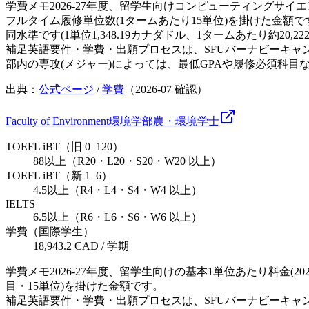
学費メモ
2026-27年度、留学生向けコンピューティングサイエンス
フルタイム履修単位数(1タームあたり15単位)を掛けた金額です。工学系(Engineer
同水準です(1単位1,348.19カナダドル、1タームあたり約20
補足
英語要件・学費・出願プロセスは、SFUバーナビーキャ
部内の専攻(メジャー)によっては、最低GPAや履修必須科
出典：
公式ページ
/
学費
（
2026-07
確認）
Faculty of Environment
環境学部
農・環境
学士
TOEFL iBT（旧 0–120）
88以上（R20・L20・S20・W20 以上）
TOEFL iBT（新 1–6）
4.5以上（R4・L4・S4・W4 以上）
IELTS
6.5以上（R6・L6・S6・W6 以上）
学費（国際学生）
18,943.2 CAD / 学期
学費メモ
2026-27年度、留学生向けの基本1単位あたり料金(2
目・15単位)を掛けた金額です。
補足
英語要件・学費・出願プロセスは、SFUバーナビーキャ