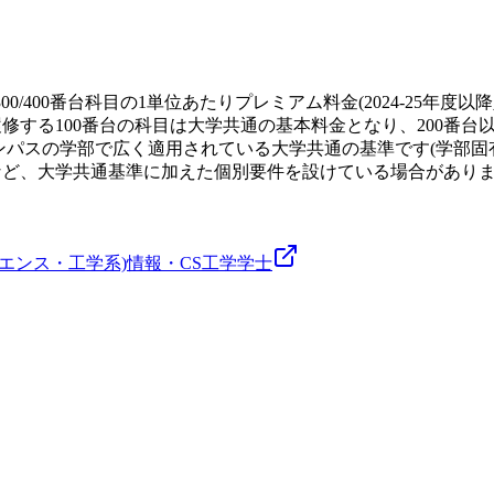
300/400番台科目の1単位あたりプレミアム料金(2024-25年度
に履修する100番台の科目は大学共通の基本料金となり、200
ンパスの学部で広く適用されている大学共通の基準です(学部固
目など、大学共通基準に加えた個別要件を設けている場合があり
エンス・工学系)
情報・CS
工学
学士