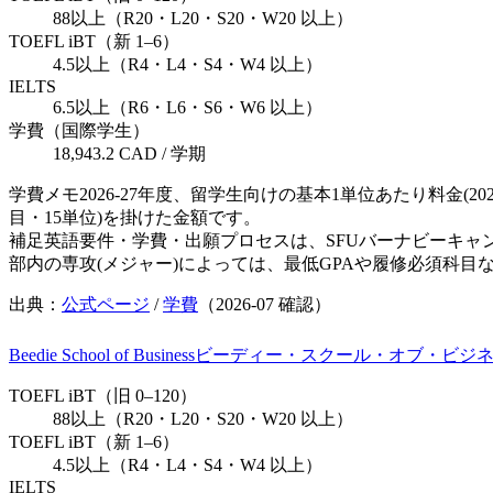
88以上（R20・L20・S20・W20 以上）
TOEFL iBT（新 1–6）
4.5以上（R4・L4・S4・W4 以上）
IELTS
6.5以上（R6・L6・S6・W6 以上）
学費（国際学生）
18,943.2 CAD / 学期
学費メモ
2026-27年度、留学生向けの基本1単位あたり料金(2
目・15単位)を掛けた金額です。
補足
英語要件・学費・出願プロセスは、SFUバーナビーキャ
部内の専攻(メジャー)によっては、最低GPAや履修必須科
出典：
公式ページ
/
学費
（
2026-07
確認）
Beedie School of Business
ビーディー・スクール・オブ・ビジネス
TOEFL iBT（旧 0–120）
88以上（R20・L20・S20・W20 以上）
TOEFL iBT（新 1–6）
4.5以上（R4・L4・S4・W4 以上）
IELTS