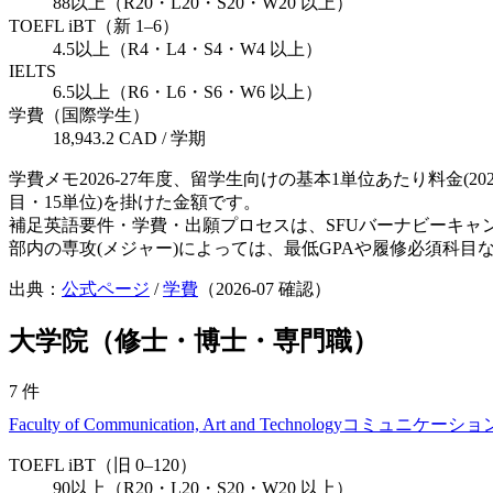
88以上（R20・L20・S20・W20 以上）
TOEFL iBT（新 1–6）
4.5以上（R4・L4・S4・W4 以上）
IELTS
6.5以上（R6・L6・S6・W6 以上）
学費（国際学生）
18,943.2 CAD / 学期
学費メモ
2026-27年度、留学生向けの基本1単位あたり料金(2
目・15単位)を掛けた金額です。
補足
英語要件・学費・出願プロセスは、SFUバーナビーキャ
部内の専攻(メジャー)によっては、最低GPAや履修必須科
出典：
公式ページ
/
学費
（
2026-07
確認）
大学院（修士・博士・専門職）
7
件
Faculty of Communication, Art and Technology
コミュニケーショ
TOEFL iBT（旧 0–120）
90以上（R20・L20・S20・W20 以上）