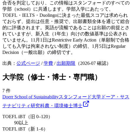
合否を判定しており、この情報はスタンフォードのすべての
学部（school）に共通します。学部入学にあたって、
TOEFL・IELTS・Duolingoに決まった最低スコアは求められ
ておらず、提出は任意・推奨で、出願書類全体を通じて総合
的に評価されます。英語が流暢であることは出願の前提とさ
れていますが、新入生（1年生）向けの数値基準は公表され
ていません。11月1日はRestrictive Early Action（単願制で合格
しても入学は拘束されない制度）の締切、1月5日はRegular
Decision（一般出願）の締切です。
出典：
公式ページ
/
学費
/
出願期限
（
2026-07
確認）
大学院（修士・博士・専門職）
7
件
Doerr School of Sustainability
スタンフォード大学ドーア・サス
テナビリティ研究科
農・環境
修士
博士
TOEFL iBT（旧 0–120）
90以上
TOEFL iBT（新 1–6）