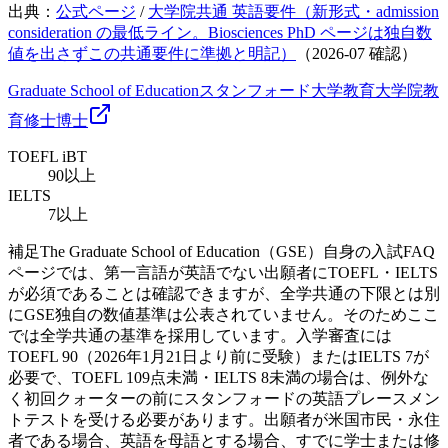
出典：
公式ページ
/
大学院共通 英語要件（新形式・admission
consideration の最低ライン。Biosciences PhD ページは独自数
値を出さずこの共通要件に準拠と明記）
（
2026-07
確認）
Graduate School of Education
スタンフォード大学教育大学院
教
育
修士
博士
TOEFL iBT
90以上
IELTS
7以上
補足
The Graduate School of Education（GSE）自身の入試FAQ
ページでは、第一言語が英語でない出願者にTOEFL・IELTS
が必須であることは確認できますが、全学共通の下限とは別
にGSE独自の数値基準は公表されていません。そのためここ
では全学共通の基準を採用しています。入学審査には
TOEFL 90（2026年1月21日より前に受験）またはIELTS 7が
必要で、TOEFL 109点未満・IELTS 8未満の場合は、例外な
く初回クォーターの前にスタンフォードの英語プレースメン
トテストを受ける必要があります。出願者が米国市民・永住
者である場合、英語を母語とする場合、すでに学士または修