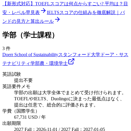
【新形式対応】TOEFLスコアは何点からすごい? 平均は？目
安・レベル早見表
IELTSスコアの仕組みを徹底解説｜バ
ンドの見方と算出ルール
学部（学士課程）
3
件
Doerr School of Sustainability
スタンフォード大学ドーア・サス
テナビリティ学部
農・環境
学士
英語試験
提出不要
英語要件メモ
学部の出願は大学全体でまとめて受け付けられます。
TOEFLやIELTS、Duolingoに決まった最低点はなく、
提出は任意で、総合的に評価されます。
学費（国際学生）
67,731 USD / 年
出願期限
2027 Fall：2026-11-01 / 2027 Fall：2027-01-05