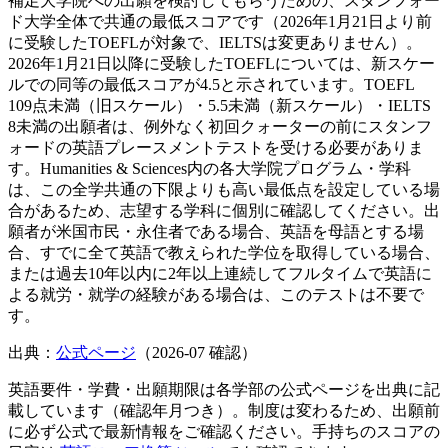
補足
大学院への出願を検討してもらうための、スタンフォー
ド大学全体で共通の最低スコアです（2026年1月21日より前
に受験したTOEFLが対象で、IELTSは変更ありません）。
2026年1月21日以降に受験したTOEFLについては、新スケー
ルでの同等の最低スコアが4.5と示されています。TOEFL
109点未満（旧スケール）・5.5未満（新スケール）・IELTS
8未満の出願者は、例外なく初回クォーターの前にスタンフ
ォードの英語プレースメントテストを受ける必要がありま
す。Humanities & Sciences内の各大学院プログラム・学科
は、この全学共通の下限よりも高い最低点を設定している場
合があるため、志望する学科に個別に確認してください。出
願者が米国市民・永住者である場合、英語を母語とする場
合、すでに全て英語で教えられた学位を取得している場合、
または過去10年以内に2年以上連続してフルタイムで英語に
よる就労・就学の経験がある場合は、このテストは不要で
す。
出典：
公式ページ
（
2026-07
確認）
英語要件・学費・出願期限は各学部の公式ページを出典に記
載しています（確認年月つき）。制度は変わるため、出願前
に必ず公式で最新情報をご確認ください。手持ちのスコアの