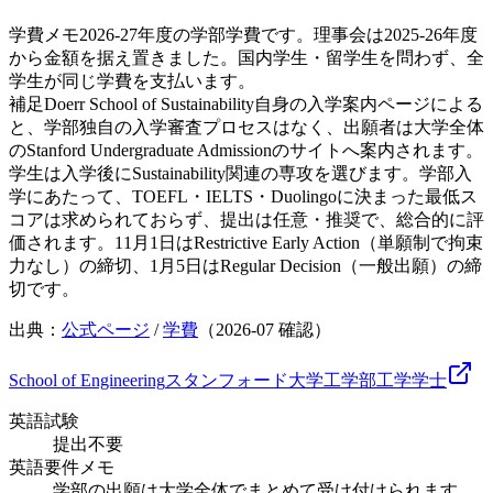
学費メモ
2026-27年度の学部学費です。理事会は2025-26年度
から金額を据え置きました。国内学生・留学生を問わず、全
学生が同じ学費を支払います。
補足
Doerr School of Sustainability自身の入学案内ページによる
と、学部独自の入学審査プロセスはなく、出願者は大学全体
のStanford Undergraduate Admissionのサイトへ案内されます。
学生は入学後にSustainability関連の専攻を選びます。学部入
学にあたって、TOEFL・IELTS・Duolingoに決まった最低ス
コアは求められておらず、提出は任意・推奨で、総合的に評
価されます。11月1日はRestrictive Early Action（単願制で拘束
力なし）の締切、1月5日はRegular Decision（一般出願）の締
切です。
出典：
公式ページ
/
学費
（
2026-07
確認）
School of Engineering
スタンフォード大学工学部
工学
学士
英語試験
提出不要
英語要件メモ
学部の出願は大学全体でまとめて受け付けられます。