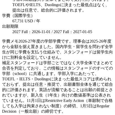
TOEFLやIELTS、Duolingoに決まった最低点はなく、
提出は任意で、総合的に評価されます。
学費（国際学生）
67,731 USD / 年
出願期限
2027 Fall：2026-11-01 / 2027 Fall：2027-01-05
学費メモ
2026-27年度の学部学費です。理事会は2025-26年度
から金額を据え置きました。国内学生・留学生を問わず全学
生が同じ学費を支払う仕組みで、スタンフォードは留学生向
けに別料金を設定していません。
補足
スタンフォードは学部ごとではなく大学全体でまとめて
合否を判定しており、この情報はスタンフォードのすべての
学部（school）に共通します。学部入学にあたって、
TOEFL・IELTS・Duolingoに決まった最低スコアは求められ
ておらず、提出は任意・推奨で、出願書類全体を通じて総合
的に評価されます。英語が流暢であることは出願の前提とさ
れていますが、新入生（1年生）向けの数値基準は公表され
ていません。11月1日はRestrictive Early Action（単願制で合格
しても入学は拘束されない制度）の締切、1月5日はRegular
Decision（一般出願）の締切です。