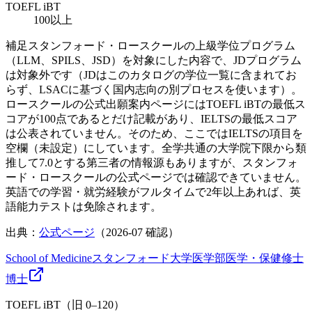
TOEFL iBT
100以上
補足
スタンフォード・ロースクールの上級学位プログラム
（LLM、SPILS、JSD）を対象にした内容で、JDプログラム
は対象外です（JDはこのカタログの学位一覧に含まれてお
らず、LSACに基づく国内志向の別プロセスを使います）。
ロースクールの公式出願案内ページにはTOEFL iBTの最低ス
コアが100点であるとだけ記載があり、IELTSの最低スコア
は公表されていません。そのため、ここではIELTSの項目を
空欄（未設定）にしています。全学共通の大学院下限から類
推して7.0とする第三者の情報源もありますが、スタンフォ
ード・ロースクールの公式ページでは確認できていません。
英語での学習・就労経験がフルタイムで2年以上あれば、英
語能力テストは免除されます。
出典：
公式ページ
（
2026-07
確認）
School of Medicine
スタンフォード大学医学部
医学・保健
修士
博士
TOEFL iBT（旧 0–120）