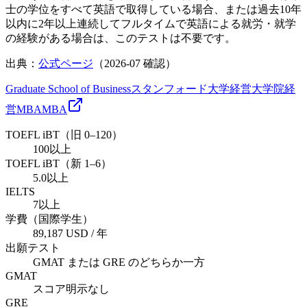
士の学位をすべて英語で取得している場合、または過去10年
以内に2年以上連続してフルタイムで英語による就労・就学
の経験がある場合は、このテストは不要です。
出典：
公式ページ
（
2026-07
確認）
Graduate School of Business
スタンフォード大学経営大学院
経
営
MBA
MBA
TOEFL iBT（旧 0–120）
100以上
TOEFL iBT（新 1–6）
5.0以上
IELTS
7以上
学費（国際学生）
89,187 USD / 年
出願テスト
GMAT または GRE のどちらか一方
GMAT
スコア明示なし
GRE