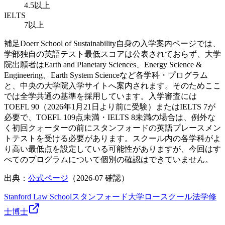
4.5以上
IELTS
7以上
補足
Doerr School of Sustainability自身の入学案内ページでは、
学部独自の英語テスト最低スコアは公表されておらず、大学
院出願者はEarth and Planetary Sciences、Energy Science &
Engineering、Earth System Scienceなど各学科・プログラム
と、中央の大学院入学サイトへ案内されます。そのためここ
では全学共通の基準を採用しています。入学審査には
TOEFL 90（2026年1月21日より前に受験）またはIELTS 7が
必要で、TOEFL 109点未満・IELTS 8未満の場合は、例外な
く初回クォーターの前にスタンフォードの英語プレースメン
トテストを受ける必要があります。スクール内の各学科がよ
り高い最低点を設定している可能性がありますが、今回はす
べてのプログラムについて個別の確認はできていません。
出典：
公式ページ
（
2026-07
確認）
Stanford Law School
スタンフォード大学ロースクール
法学
修
士
博士