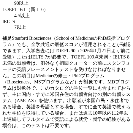
90以上
TOEFL iBT（新 1–6）
4.5以上
IELTS
7以上
補足
Stanford Biosciences（School of MedicineのPhD統括プログ
ラム）でも、全学共通の最低スコアが適用されることが確認
できます。入学審査にはTOEFL 90（2026年1月21日より前に
受験）またはIELTS 7が必要で、TOEFL 109点未満・IELTS 8
未満の出願者は、例外なく初回クォーターの前にスタンフォ
ードの英語プレースメントテストを受けなければなりませ
ん。この項目はMedicineの修士・PhDプログラム
（Biosciences、MSプログラムなど）が対象です。MDプログ
ラムは対象外で、このカタログの学位一覧にも含まれておら
ず、主に国内・すでに米国在住の出願者向けの別の出願シス
テム（AMCAS）を使います。出願者が米国市民・永住者で
ある場合、英語を母語とする場合、すでに全て英語で教えら
れた学位を取得している場合、または過去10年以内に2年以
上連続してフルタイムで英語による就労・就学の経験がある
場合は、このテストは不要です。