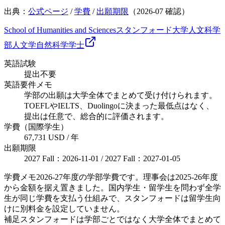
出典：
公式ページ
/
学費
/
出願期限
（
2026-07
確認）
School of Humanities and Sciences
スタンフォード大学人文科学
部
人文学
自然科学
学士
英語試験
提出不要
英語要件メモ
学部の出願は大学全体でまとめて受け付けられます。
TOEFLやIELTS、Duolingoに決まった最低点はなく、
提出は任意で、総合的に評価されます。
学費（国際学生）
67,731 USD / 年
出願期限
2027 Fall：2026-11-01 / 2027 Fall：2027-01-05
学費メモ
2026-27年度の学部学費です。理事会は2025-26年度
から金額を据え置きました。国内学生・留学生を問わず全学
生が同じ学費を支払う仕組みで、スタンフォードは留学生向
けに別料金を設定していません。
補足
スタンフォードは学部ごとではなく大学全体でまとめて