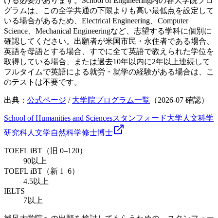
ける必要があります。School of Engineering内の各大学院プロ
グラムは、この全学共通の下限よりも高い最低点を設定して
いる場合があるため、Electrical Engineering、Computer
Science、Mechanical Engineeringなど、志望する学科に個別に
確認してください。出願者が米国市民・永住者である場合、
英語を母語とする場合、すでに全て英語で教えられた学位を
取得している場合、または過去10年以内に2年以上連続して
フルタイムで英語による就労・就学の経験がある場合は、こ
のテストは不要です。
出典：
公式ページ
/
大学院プログラム一覧
（
2026-07
確認）
School of Humanities and Sciences
スタンフォード大学人文科学
研究科
人文学
自然科学
修士
博士
TOEFL iBT（旧 0–120）
90以上
TOEFL iBT（新 1–6）
4.5以上
IELTS
7以上