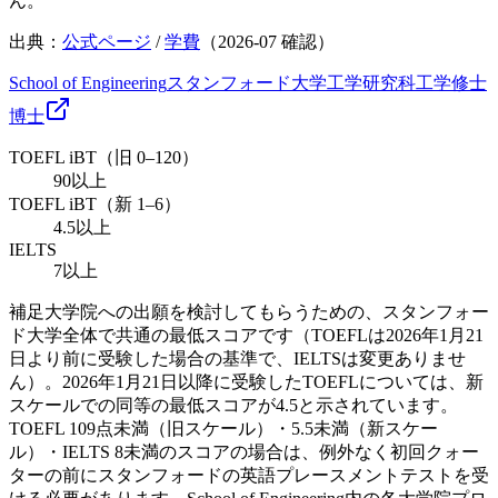
ん。
出典：
公式ページ
/
学費
（
2026-07
確認）
School of Engineering
スタンフォード大学工学研究科
工学
修士
博士
TOEFL iBT（旧 0–120）
90以上
TOEFL iBT（新 1–6）
4.5以上
IELTS
7以上
補足
大学院への出願を検討してもらうための、スタンフォー
ド大学全体で共通の最低スコアです（TOEFLは2026年1月21
日より前に受験した場合の基準で、IELTSは変更ありませ
ん）。2026年1月21日以降に受験したTOEFLについては、新
スケールでの同等の最低スコアが4.5と示されています。
TOEFL 109点未満（旧スケール）・5.5未満（新スケー
ル）・IELTS 8未満のスコアの場合は、例外なく初回クォー
ターの前にスタンフォードの英語プレースメントテストを受