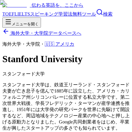
伝わる英語を、ここから
TOEFL
IELTS
スピーキング
学習法
無料ツール
検索
メニューを開く
海外大学・大学院データベースへ
海外大学・大学院
・
🇺🇸
アメリカ
Stanford University
スタンフォード大学
スタンフォード大学は、鉄道王リーランド・スタンフォード
夫妻が亡き息子を偲んで1885年に設立した、アメリカ・カリ
フォルニア州シリコンバレーに位置する私立大学です。第二
次世界大戦後、学長フレデリック・ターマンが産学連携を推
進し、1951年には大学発の研究パークを世界に先駆けて開設
するなど、周辺地域をテクノロジー産業の中心地へと押し上
げる原動力となりました。Google共同創業者をはじめ、卒業
生が興したスタートアップの多さでも知られています。