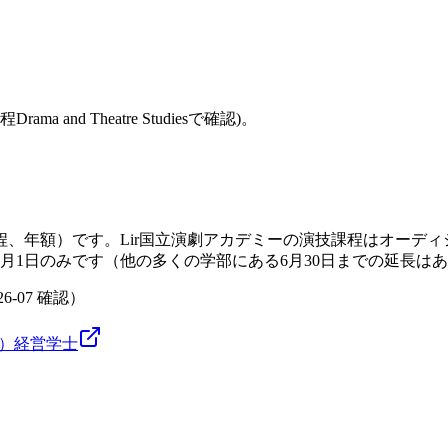
and Theatre Studiesで確認)。
程、年額）です。Lir国立演劇アカデミーの演技課程はオーディシ
月1日のみです（他の多くの学部にある6月30日までの延長は
26-07
確認）
）
経営
学士