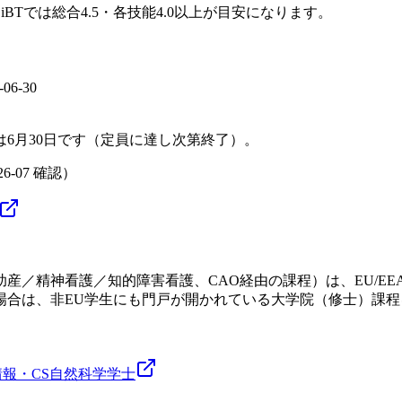
 iBTでは総合4.5・各技能4.0以上が目安になります。
-06-30
。
は6月30日です（定員に達し次第終了）。
26-07
確認）
産／精神看護／知的障害看護、CAO経由の課程）は、EU/EE
場合は、非EU学生にも門戸が開かれている大学院（修士）課程
情報・CS
自然科学
学士