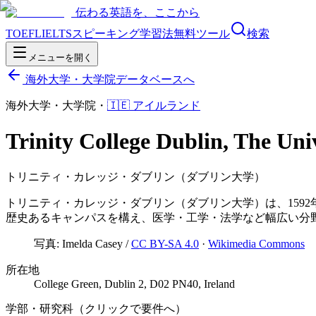
伝わる英語を、ここから
TOEFL
IELTS
スピーキング
学習法
無料ツール
検索
メニューを開く
海外大学・大学院データベースへ
海外大学・大学院
・
🇮🇪
アイルランド
Trinity College Dublin, The Uni
トリニティ・カレッジ・ダブリン（ダブリン大学）
トリニティ・カレッジ・ダブリン（ダブリン大学）は、159
歴史あるキャンパスを構え、医学・工学・法学など幅広い分
写真:
Imelda Casey
/
CC BY-SA 4.0
·
Wikimedia Commons
所在地
College Green, Dublin 2, D02 PN40, Ireland
学部・研究科（クリックで要件へ）