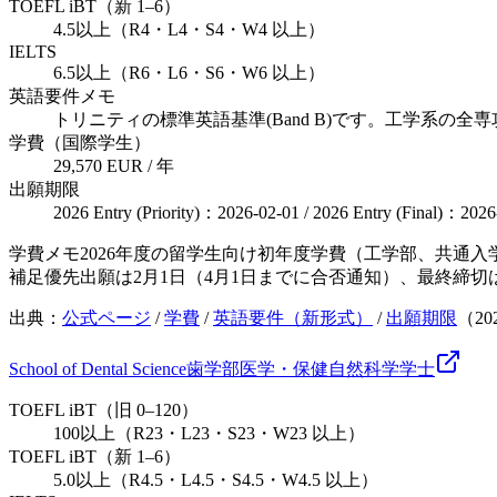
TOEFL iBT（新 1–6）
4.5以上（R4・L4・S4・W4 以上）
IELTS
6.5以上（R6・L6・S6・W6 以上）
英語要件メモ
トリニティの標準英語基準(Band B)です。工学系の
学費（国際学生）
29,570 EUR / 年
出願期限
2026 Entry (Priority)：2026-02-01 / 2026 Entry (Final)：2026
学費メモ
2026年度の留学生向け初年度学費（工学部、共通入
補足
優先出願は2月1日（4月1日までに合否通知）、最終締切
出典：
公式ページ
/
学費
/
英語要件（新形式）
/
出願期限
（
20
School of Dental Science
歯学部
医学・保健
自然科学
学士
TOEFL iBT（旧 0–120）
100以上（R23・L23・S23・W23 以上）
TOEFL iBT（新 1–6）
5.0以上（R4.5・L4.5・S4.5・W4.5 以上）