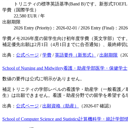
トリニティの標準英語基準(Band B)です。新形式TOEFL
学費（国際学生）
22,580 EUR / 年
出願期限
2026 Entry (Priority)：2026-02-01 / 2026 Entry (Final)：2026
学費メモ
2026年度の留学生向け初年度学費（英文学部）です
補足
優先出願は2月1日（4月1日までに合否通知）、最終締切
出典：
公式ページ
/
学費
/
英語要件（新形式）
/
出願期限
（
20
School of Nursing and Midwifery
看護・助産学部
医学・保健
学士
数値の要件は公式に明示がありません。
補足
トリニティの学部レベルの看護学・助産学（一般看護／助
生）は出願できません。看護・助産分野での留学を希望する
出典：
公式ページ
/
出願資格（助産）
（
2026-07
確認）
School of Computer Science and Statistics
計算機科学・統計学部