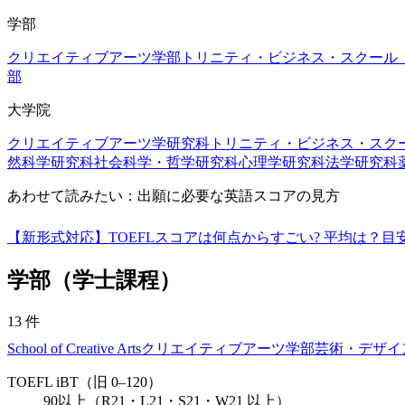
学部
クリエイティブアーツ学部
トリニティ・ビジネス・スクール
部
大学院
クリエイティブアーツ学研究科
トリニティ・ビジネス・スク
然科学研究科
社会科学・哲学研究科
心理学研究科
法学研究科
あわせて読みたい：出願に必要な英語スコアの見方
【新形式対応】TOEFLスコアは何点からすごい? 平均は？
学部（学士課程）
13
件
School of Creative Arts
クリエイティブアーツ学部
芸術・デザイ
TOEFL iBT（旧 0–120）
90以上（R21・L21・S21・W21 以上）