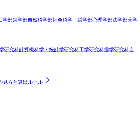
工学部
歯学部
自然科学部
社会科学・哲学部
心理学部
法学部
薬学
学研究科
計算機科学・統計学研究科
工学研究科
歯学研究科
自
ドの見方と算出ルール