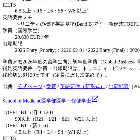
IELTS
6.5以上（R6・L6・S6・W6 以上）
英語要件メモ
トリニティの標準英語基準(Band B)です。新形式TOEFL
学費（国際学生）
20,630 EUR / 年
出願期限
2026 Entry (Priority)：2026-02-01 / 2026 Entry (Final)：2026
学費メモ
2026年度の留学生向け初年度学費（Global Bus
補足
英語要件・学費・出願期限は、トリニティ・ビジネス・スクー
終締切は6月30日です（定員に達し次第終了）。
出典：
公式ページ
/
学費
/
英語要件（新形式）
/
出願期限
（
20
School of Medicine
医学部
医学・保健
学士
TOEFL iBT（旧 0–120）
90以上（R21・L21・S21・W21 以上）
TOEFL iBT（新 1–6）
4.5以上（R4・L4・S4・W4 以上）
IELTS