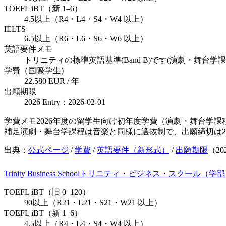
TOEFL iBT（新 1–6）
4.5以上（R4・L4・S4・W4 以上）
IELTS
6.5以上（R6・L6・S6・W6 以上）
英語要件メモ
トリニティの標準英語基準(Band B)です(演劇・舞台学課程Drama 
学費（国際学生）
22,580 EUR / 年
出願期限
2026 Entry：2026-02-01
学費メモ
2026年度の留学生向け初年度学費（演劇・舞台学課
補足
演劇・舞台学課程は音楽と同様に選抜制で、出願締切は2
出典：
公式ページ
/
学費
/
英語要件（新形式）
/
出願期限
（
20
Trinity Business School
トリニティ・ビジネス・スクール（学部
TOEFL iBT（旧 0–120）
90以上（R21・L21・S21・W21 以上）
TOEFL iBT（新 1–6）
4.5以上（R4・L4・S4・W4 以上）