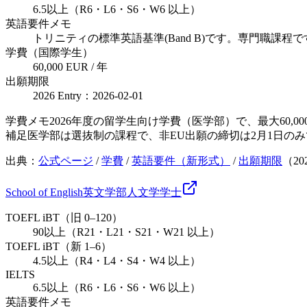
6.5以上（R6・L6・S6・W6 以上）
英語要件メモ
トリニティの標準英語基準(Band B)です。専門職課
学費（国際学生）
60,000 EUR / 年
出願期限
2026 Entry：2026-02-01
学費メモ
2026年度の留学生向け学費（医学部）で、最大60
補足
医学部は選抜制の課程で、非EU出願の締切は2月1日の
出典：
公式ページ
/
学費
/
英語要件（新形式）
/
出願期限
（
20
School of English
英文学部
人文学
学士
TOEFL iBT（旧 0–120）
90以上（R21・L21・S21・W21 以上）
TOEFL iBT（新 1–6）
4.5以上（R4・L4・S4・W4 以上）
IELTS
6.5以上（R6・L6・S6・W6 以上）
英語要件メモ