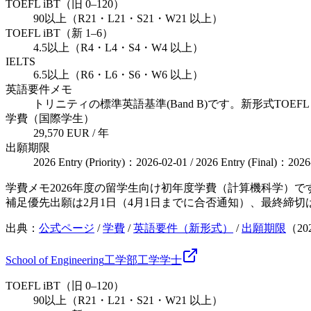
TOEFL iBT（旧 0–120）
90以上（R21・L21・S21・W21 以上）
TOEFL iBT（新 1–6）
4.5以上（R4・L4・S4・W4 以上）
IELTS
6.5以上（R6・L6・S6・W6 以上）
英語要件メモ
トリニティの標準英語基準(Band B)です。新形式TOEFL
学費（国際学生）
29,570 EUR / 年
出願期限
2026 Entry (Priority)：2026-02-01 / 2026 Entry (Final)：2026
学費メモ
2026年度の留学生向け初年度学費（計算機科学）で
補足
優先出願は2月1日（4月1日までに合否通知）、最終締切
出典：
公式ページ
/
学費
/
英語要件（新形式）
/
出願期限
（
20
School of Engineering
工学部
工学
学士
TOEFL iBT（旧 0–120）
90以上（R21・L21・S21・W21 以上）