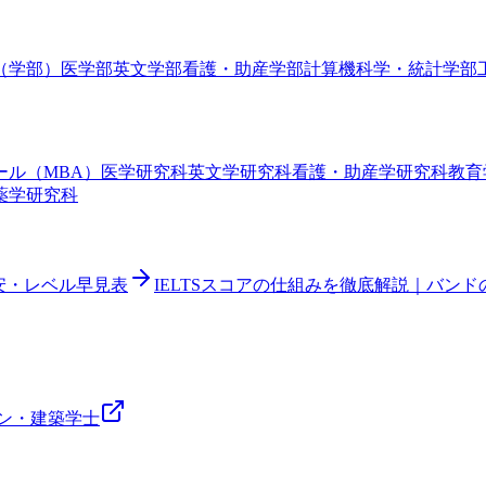
（学部）
医学部
英文学部
看護・助産学部
計算機科学・統計学部
ール（MBA）
医学研究科
英文学研究科
看護・助産学研究科
教育
薬学研究科
目安・レベル早見表
IELTSスコアの仕組みを徹底解説｜バン
ン・建築
学士