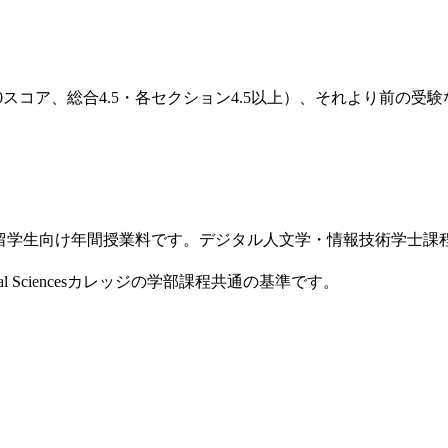
0〜6.0スコア、総合4.5・各セクション4.5以上）、それより前
生向け年間授業料です。デジタル人文学・情報技術学士課程（CK118）や、Arts
 Social Sciencesカレッジの学部課程共通の基準です。