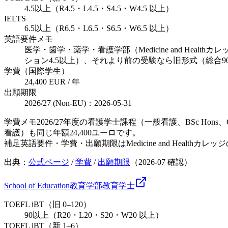
4.5以上（R4.5・L4.5・S4.5・W4.5 以上）
IELTS
6.5以上（R6.5・L6.5・S6.5・W6.5 以上）
英語要件メモ
医学・歯学・薬学・看護学部（Medicine and Hea
ション4.5以上）、それより前の受験なら旧形式（総合9
学費（国際学生）
24,400 EUR / 年
出願期限
2026/27 (Non-EU)：2026-05-31
学費メモ
2026/27年度の看護学士課程（一般看護、BSc H
看護）も同じ年額24,400ユーロです。
補足
英語要件・学費・出願期限はMedicine and Healt
出典：
公式ページ
/
学費
/
出願期限
（
2026-07
確認）
School of Education
教育学部
教育
学士
TOEFL iBT（旧 0–120）
90以上（R20・L20・S20・W20 以上）
TOEFL iBT（新 1–6）