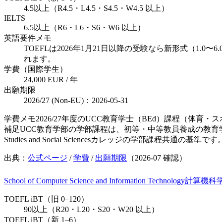
4.5以上（R4.5・L4.5・S4.5・W4.5 以上）
IELTS
6.5以上（R6・L6・S6・W6 以上）
英語要件メモ
TOEFLは2026年1月21日以降の受験なら新形式（1.
れます。
学費（国際学生）
24,000 EUR / 年
出願期限
2026/27 (Non-EU)：2026-05-31
学費メモ
2026/27年度のUCC教育学士（BEd）課程（体育
補足
UCC教育学部の学部課程は、初等・中等教員養成の教育学士（
Studies and Social Sciencesカレッジの学部課程共通の基準です
出典：
公式ページ
/
学費
/
出願期限
（
2026-07
確認）
School of Computer Science and Information Technology
計算機科
TOEFL iBT（旧 0–120）
90以上（R20・L20・S20・W20 以上）
TOEFL iBT（新 1–6）