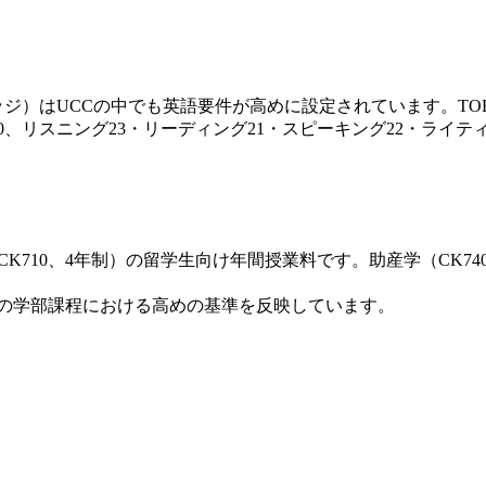
lthカレッジ）はUCCの中でも英語要件が高めに設定されています。TO
0、リスニング23・リーディング21・スピーキング22・ライテ
ons、CK710、4年制）の留学生向け年間授業料です。助産学（C
hカレッジの学部課程における高めの基準を反映しています。