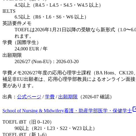
4.5以上（R4.5・L4.5・S4.5・W4.5 以上）
IELTS
6.5以上（R6・L6・S6・W6 以上）
英語要件メモ
TOEFLは2026年1月21日以降の受験なら新形式（1.
れます。
学費（国際学生）
24,000 EUR / 年
出願期限
2026/27 (Non-EU)：2026-03-20
学費メモ
2026/27年度の応用心理学士課程（BA Hons、C
補足
非EU出願者は、応用心理学部教員によるオンライン面接
要があります。
出典：
公式ページ
/
学費
/
出願期限
（
2026-07
確認）
School of Nursing & Midwifery
看護・助産学部
医学・保健
学士
TOEFL iBT（旧 0–120）
90以上（R21・L23・S22・W23 以上）
TOEFL iBT（新 1–6）