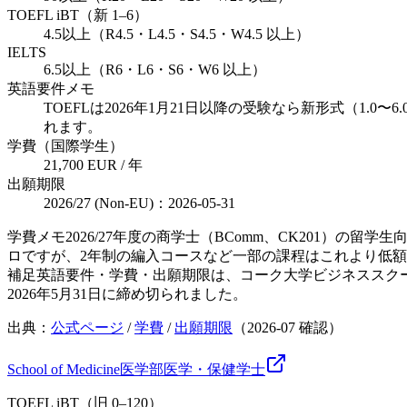
TOEFL iBT（新 1–6）
4.5以上（R4.5・L4.5・S4.5・W4.5 以上）
IELTS
6.5以上（R6・L6・S6・W6 以上）
英語要件メモ
TOEFLは2026年1月21日以降の受験なら新形式（1.
れます。
学費（国際学生）
21,700 EUR / 年
出願期限
2026/27 (Non-EU)：2026-05-31
学費メモ
2026/27年度の商学士（BComm、CK201）
ロですが、2年制の編入コースなど一部の課程はこれより低
補足
英語要件・学費・出願期限は、コーク大学ビジネススクール
2026年5月31日に締め切られました。
出典：
公式ページ
/
学費
/
出願期限
（
2026-07
確認）
School of Medicine
医学部
医学・保健
学士
TOEFL iBT（旧 0–120）