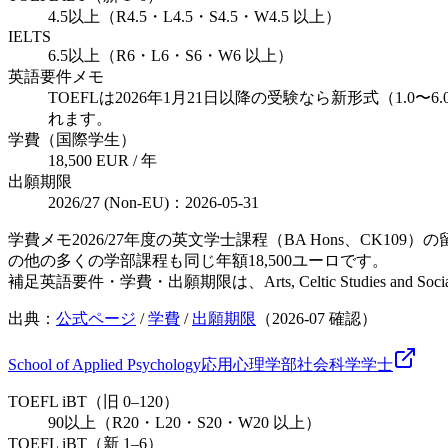
4.5以上（R4.5・L4.5・S4.5・W4.5 以上）
IELTS
6.5以上（R6・L6・S6・W6 以上）
英語要件メモ
TOEFLは2026年1月21日以降の受験なら新形式（1.
れます。
学費（国際学生）
18,500 EUR / 年
出願期限
2026/27 (Non-EU)：2026-05-31
学費メモ
2026/27年度の英文学士課程（BA Hons、CK109）の留学
の他の多くの学部課程も同じ年額18,500ユーロです。
補足
英語要件・学費・出願期限は、Arts, Celtic Studies and
出典：
公式ページ
/
学費
/
出願期限
（
2026-07
確認）
School of Applied Psychology
応用心理学部
社会科学
学士
TOEFL iBT（旧 0–120）
90以上（R20・L20・S20・W20 以上）
TOEFL iBT（新 1–6）