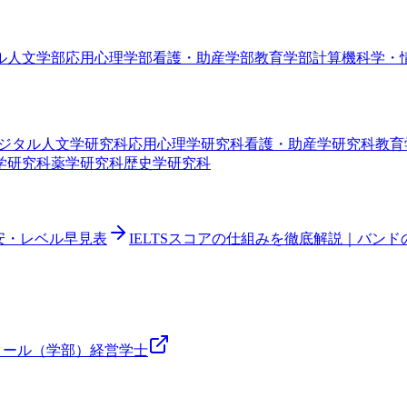
ル人文学部
応用心理学部
看護・助産学部
教育学部
計算機科学・
ジタル人文学研究科
応用心理学研究科
看護・助産学研究科
教育
学研究科
薬学研究科
歴史学研究科
目安・レベル早見表
IELTSスコアの仕組みを徹底解説｜バン
クール（学部）
経営
学士