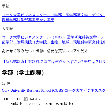
学部
コーク大学ビジネススクール（学部）
医学部
英文学・デジタ
境科学部
法学部
薬学部
歴史学部
大学院
コーク大学ビジネススクール（MBA）
医学研究科
英文学・デ
歯学部・附属病院（大学院）
生物・地球・環境科学研究科
法
あわせて読みたい：出願に必要な英語スコアの見方
【新形式対応】TOEFLスコアは何点からすごい? 平均は？
学部（学士課程）
13
件
Cork University Business School (CUBS)
コーク大学ビジネスス
TOEFL iBT（旧 0–120）
90以上（R20・L20・S20・W20 以上）