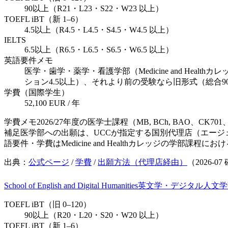
90以上（R21・L23・S22・W23 以上）
TOEFL iBT（新 1–6）
4.5以上（R4.5・L4.5・S4.5・W4.5 以上）
IELTS
6.5以上（R6.5・L6.5・S6.5・W6.5 以上）
英語要件メモ
医学・歯学・薬学・看護学部（Medicine and Hea
ション4.5以上）、それより前の受験なら旧形式（総合9
学費（国際学生）
52,100 EUR / 年
学費メモ
2026/27年度の医学士課程（MB, BCh, BAO、CK7
補足
医学部への出願は、UCCが指定する国別代理店（エー
語要件・学費はMedicine and Healthカレッジの学部課
出典：
公式ページ
/
学費
/
出願方法（代理店経由）
（
2026-07
School of English and Digital Humanities
英文学・デジタル人文学
TOEFL iBT（旧 0–120）
90以上（R20・L20・S20・W20 以上）
TOEFL iBT（新 1–6）