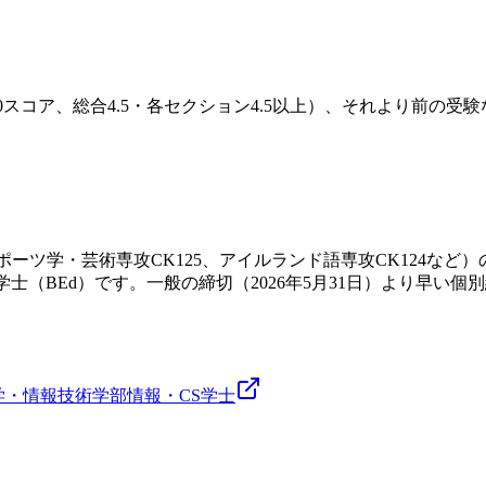
0〜6.0スコア、総合4.5・各セクション4.5以上）、それより前
・スポーツ学・芸術専攻CK125、アイルランド語専攻CK124など
BEd）です。一般の締切（2026年5月31日）より早い個別締切は
。
学・情報技術学部
情報・CS
学士