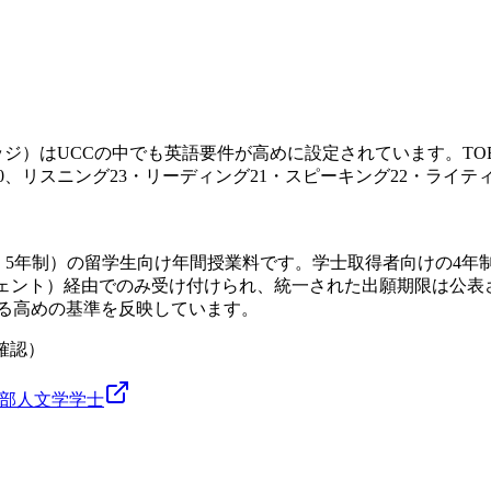
lthカレッジ）はUCCの中でも英語要件が高めに設定されています。TO
0、リスニング23・リーディング21・スピーキング22・ライテ
01、5年制）の留学生向け年間授業料です。学士取得者向けの4年制Graduat
ジェント）経由でのみ受け付けられ、統一された出願期限は公表
程における高めの基準を反映しています。
確認）
部
人文学
学士