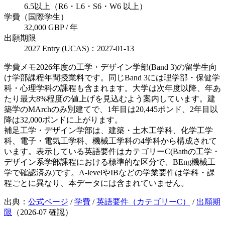
6.5以上（R6・L6・S6・W6 以上）
学費（国際学生）
32,000 GBP / 年
出願期限
2027 Entry (UCAS)：2027-01-13
学費メモ
2026年度の工学・デザイン学部(Band 3)の留学生向
け学部課程年間授業料です。同じBand 3には理学部・保健学
科・心理学科の課程も含まれます。大学は次年度以降、年あ
たり最大8%程度の値上げを見込むよう案内しています。建
築学のMArchのみ別建てで、1年目は20,445ポンド、2年目以
降は32,000ポンドに上がります。
補足
工学・デザイン学部は、建築・土木工学科、化学工学
科、電子・電気工学科、機械工学科の4学科から構成されて
います。表示している英語要件はカテゴリーC(Bathの工学・
デザイン系学部課程における標準的な区分で、BEng機械工
学で確認済み)です。A-levelやIBなどの学業要件は学科・課
程ごとに異なり、本データには含まれていません。
出典：
公式ページ
/
学費
/
英語要件（カテゴリーC）
/
出願期
限
（
2026-07
確認）