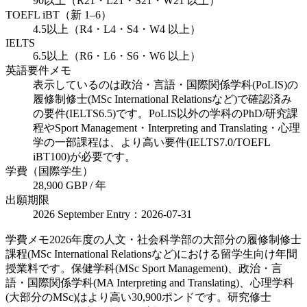
90以上（R21・L21・S21・W21 以上）
TOEFL iBT（新 1–6）
4.5以上（R4・L4・S4・W4 以上）
IELTS
6.5以上（R6・L6・S6・W6 以上）
英語要件メモ
表示しているのは政治・言語・国際関係学科(PoLIS)の
履修制修士(MSc International Relationsなど)で確認済み
の要件(IELTS6.5)です。PoLIS以外の学科のPhD/研究課
程やSport Management・Interpreting and Translating・心理
学の一部課程は、より高い要件(IELTS7.0/TOEFL
iBT100)が必要です。
学費（国際学生）
28,900 GBP / 年
出願期限
2026 September Entry：2026-07-31
学費メモ
2026年度の人文・社会科学部の大部分の履修制修士
課程(MSc International Relationsなど)における留学生向け年間
授業料です。保健学科(MSc Sport Management)、政治・言
語・国際関係学科(MA Interpreting and Translating)、心理学科
(大部分のMSc)はより高い30,900ポンドです。研究修士