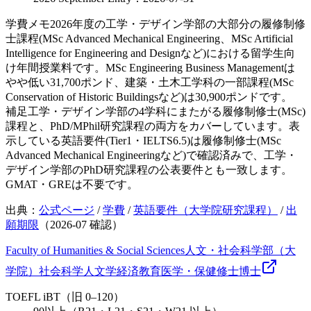
学費メモ
2026年度の工学・デザイン学部の大部分の履修制修
士課程(MSc Advanced Mechanical Engineering、MSc Artificial
Intelligence for Engineering and Designなど)における留学生向
け年間授業料です。MSc Engineering Business Managementは
やや低い31,700ポンド、建築・土木工学科の一部課程(MSc
Conservation of Historic Buildingsなど)は30,900ポンドです。
補足
工学・デザイン学部の4学科にまたがる履修制修士(MSc)
課程と、PhD/MPhil研究課程の両方をカバーしています。表
示している英語要件(Tier1・IELTS6.5)は履修制修士(MSc
Advanced Mechanical Engineeringなど)で確認済みで、工学・
デザイン学部のPhD研究課程の公表要件とも一致します。
GMAT・GREは不要です。
出典：
公式ページ
/
学費
/
英語要件（大学院研究課程）
/
出
願期限
（
2026-07
確認）
Faculty of Humanities & Social Sciences
人文・社会科学部（大
学院）
社会科学
人文学
経済
教育
医学・保健
修士
博士
TOEFL iBT（旧 0–120）