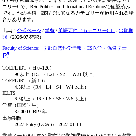
6学科から構成されています。表示している英語要件はカテ
ゴリーCで、BSc Politics and International Relationsで確認済み
です。他の学科・課程では異なるカテゴリーが適用される場
合があります。
出典：
公式ページ
/
学費
/
英語要件（カテゴリーC）
/
出願期
限
（
2026-07
確認）
Faculty of Science
理学部
自然科学
情報・CS
医学・保健
学士
TOEFL iBT（旧 0–120）
90以上（R21・L21・S21・W21 以上）
TOEFL iBT（新 1–6）
4.5以上（R4・L4・S4・W4 以上）
IELTS
6.5以上（R6・L6・S6・W6 以上）
学費（国際学生）
32,000 GBP / 年
出願期限
2027 Entry (UCAS)：2027-01-13
学費メモ
2026年度の理学部の学部課程(Band 3)における留学