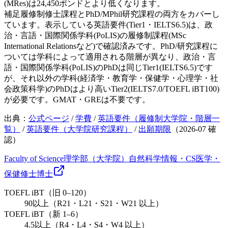
(MRes)は24,450ポンドとより低くなります。
補足
履修制修士課程とPhD/MPhil研究課程の両方をカバーし
ています。表示している英語要件(Tier1・IELTS6.5)は、政
治・言語・国際関係学科(PoLIS)の履修制課程(MSc
International Relationsなど)で確認済みです。PhD/研究課程に
ついては学科によって適用される階層が異なり、政治・言
語・国際関係学科(PoLIS)のPhDは同じTier1(IELTS6.5)です
が、それ以外の学科(経済学・教育学・保健学・心理学・社
会政策科学)のPhDはより高いTier2(IELTS7.0/TOEFL iBT100)
が必要です。GMAT・GREは不要です。
出典：
公式ページ
/
学費
/
英語要件（履修制大学院・階層一
覧）
/
英語要件（大学院研究課程）
/
出願期限
（
2026-07
確
認）
Faculty of Science
理学部（大学院）
自然科学
情報・CS
医学・
保健
修士
博士
TOEFL iBT（旧 0–120）
90以上（R21・L21・S21・W21 以上）
TOEFL iBT（新 1–6）
4.5以上（R4・L4・S4・W4 以上）