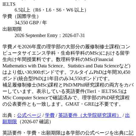
IELTS
6.5以上（R6・L6・S6・W6 以上）
学費（国際学生）
34,550 GBP / 年
出願期限
2026 September Entry：2026-07-31
学費メモ
2026年度の理学部の大部分の履修制修士課程(コン
ピュータサイエンス学科・生命科学科のMSc)における留学
生向け年間授業料です。数理科学科のMSc(Financial
Mathematics with Data Science、Statistics and Data Scienceなど)
はより低い30,900ポンドです。フルタイムPhDは年間30,450
ポンド(統合型PhDは1年目のみ34,550ポンド)です。
補足
履修制修士(MSc)課程とPhD/MPhil研究課程の両方をカバ
ーしています。表示している英語要件(Tier1・IELTS6.5)は
MSc Computer Scienceで確認済みで、理学部のPhD研究課程
の公表要件とも一致します。GMAT・GREは不要です。
出典：
公式ページ
/
学費
/
英語要件（大学院研究課程）
/
出
願期限
（
2026-07
確認）
英語要件・学費・出願期限は各学部の公式ページを出典に記