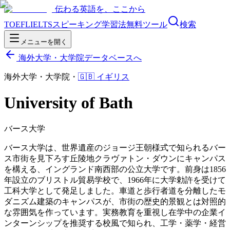
伝わる英語を、ここから
TOEFL
IELTS
スピーキング
学習法
無料ツール
検索
メニューを開く
海外大学・大学院データベースへ
海外大学・大学院
・
🇬🇧
イギリス
University of Bath
バース大学
バース大学は、世界遺産のジョージ王朝様式で知られるバー
ス市街を見下ろす丘陵地クラヴァトン・ダウンにキャンパス
を構える、イングランド南西部の公立大学です。前身は1856
年設立のブリストル貿易学校で、1966年に大学勅許を受けて
工科大学として発足しました。車道と歩行者道を分離したモ
ダニズム建築のキャンパスが、市街の歴史的景観とは対照的
な雰囲気を作っています。実務教育を重視し在学中の企業イ
ンターンシップを推奨する校風で知られ、工学・薬学・経営