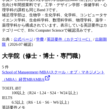
生向け年間授業料です。工学・デザイン学部・保健学科・心
理学科の課程も同じBand 3です。
補足
理学部は、生物学・生化学科、化学科、コンピュータサ
イエンス学科、生命科学科、数理科学科、物理学科、薬学・
薬理学科から構成されています。表示している英語要件はカ
テゴリーCで、BSc Computer Scienceで確認済みです。
出典：
公式ページ
/
学費
/
英語要件（カテゴリーC）
/
出願期
限
（
2026-07
確認）
大学院（修士・博士・専門職）
5
件
School of Management (MBA)
スクール・オブ・マネジメント
（MBA）
経営
MBA
MBA
TOEFL iBT
100以上（R24・L24・S24・W24 以上）
IELTS
6.5以上（R6・L6・S6・W6 以上）
英語要件メモ