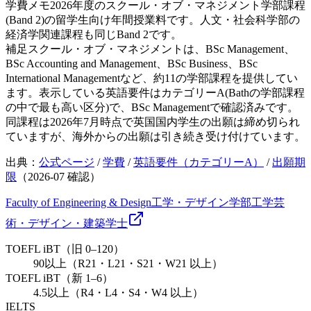
学費メモ
2026年度のスクール・オブ・マネジメント学部課程
(Band 2)の留学生向け年間授業料です。人文・社会科学部の
経済学関連課程も同じBand 2です。
補足
スクール・オブ・マネジメントは、BSc Management、
BSc Accounting and Management、BSc Business、BSc
International Managementなど、約11の学部課程を提供してい
ます。表示している英語要件はカテゴリーA(Bathの学部課程
の中で最も高い区分)で、BSc Managementで確認済みです。
同課程は2026年7月時点で英国国内学生の出願は締め切られ
ていますが、海外からの出願は引き続き受け付けています。
出典：
公式ページ
/
学費
/
英語要件（カテゴリーA）
/
出願期
限
（
2026-07
確認）
Faculty of Engineering & Design
工学・デザイン学部
工学
芸
術・デザイン・建築
学士
TOEFL iBT（旧 0–120）
90以上（R21・L21・S21・W21 以上）
TOEFL iBT（新 1–6）
4.5以上（R4・L4・S4・W4 以上）
IELTS