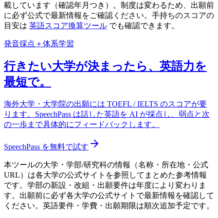
載しています（確認年月つき）。制度は変わるため、出願前
に必ず公式で最新情報をご確認ください。手持ちのスコアの
目安は
英語スコア換算ツール
でも確認できます。
発音採点＋体系学習
行きたい大学が決まったら、英語力を
最短で。
海外大学・大学院の出願には TOEFL / IELTS のスコアが要
ります。SpeechPass は話した英語を AI が採点し、弱点と次
の一歩まで具体的にフィードバックします。
SpeechPass を無料で試す
本ツールの大学・学部/研究科の情報（名称・所在地・公式
URL）は各大学の公式サイトを参照してまとめた参考情報
です。学部の新設・改組・出願要件は年度により変わりま
す。出願前に必ず各大学の公式サイトで最新情報を確認して
ください。英語要件・学費・出願期限は順次追加予定です。