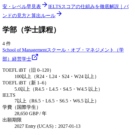
安・レベル早見表
IELTSスコアの仕組みを徹底解説｜バ
ンドの見方と算出ルール
学部（学士課程）
4
件
School of Management
スクール・オブ・マネジメント（学
部）
経営
学士
TOEFL iBT（旧 0–120）
100以上（R24・L24・S24・W24 以上）
TOEFL iBT（新 1–6）
5.0以上（R4.5・L4.5・S4.5・W4.5 以上）
IELTS
7以上（R6.5・L6.5・S6.5・W6.5 以上）
学費（国際学生）
28,650 GBP / 年
出願期限
2027 Entry (UCAS)：2027-01-13