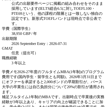
公式の出願要件ページに掲載の組み合わせをそのまま
採用しています(IELTS総合6.5に対しTOEFL100・
PTE69という、他の課程の階層とは一致しない独自の
設定です)。新形式TOEFLバンドは現時点で非公表で
す。
学費（国際学生）
38,950 GBP / 年
出願期限
2026 September Entry：2026-07-31
GMAT
任意（提出可）
職務経験
3 年以上
学費メモ
2026-27年度のフルタイムMBA(1年制)のプログラム
費用です(国内学生・留学生とも同額)。2026年3月31日まで
にオファーを承諾すると2,000ポンドの早期割引が、バース
大学の卒業生には自己負担分について20%の割引が適用され
ます。
補足
フルタイム1年制のMBAです。出願時点で卒業後の実務
経験が3年以上あり、キャリアの向上が確認できることに加
え、学士号(2:1以上、または同等の海外学位)が必要です。学