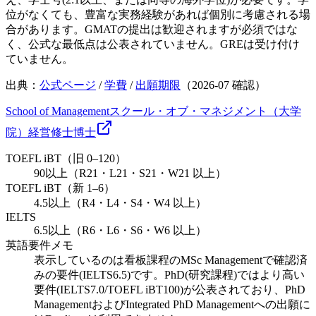
位がなくても、豊富な実務経験があれば個別に考慮される場
合があります。GMATの提出は歓迎されますが必須ではな
く、公式な最低点は公表されていません。GREは受け付け
ていません。
出典：
公式ページ
/
学費
/
出願期限
（
2026-07
確認）
School of Management
スクール・オブ・マネジメント（大学
院）
経営
修士
博士
TOEFL iBT（旧 0–120）
90以上（R21・L21・S21・W21 以上）
TOEFL iBT（新 1–6）
4.5以上（R4・L4・S4・W4 以上）
IELTS
6.5以上（R6・L6・S6・W6 以上）
英語要件メモ
表示しているのは看板課程のMSc Managementで確認済
みの要件(IELTS6.5)です。PhD(研究課程)ではより高い
要件(IELTS7.0/TOEFL iBT100)が公表されており、PhD
ManagementおよびIntegrated PhD Managementへの出願に