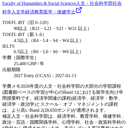
Faculty of Humanities & Social Sciences
人文・社会科学部
社会
科学
人文学
経済
教育
医学・保健
学士
TOEFL iBT（旧 0–120）
90以上（R21・L21・S21・W21 以上）
TOEFL iBT（新 1–6）
4.5以上（R4・L4・S4・W4 以上）
IELTS
6.5以上（R6・L6・S6・W6 以上）
学費（国際学生）
25,400 GBP / 年
出願期限
2027 Entry (UCAS)：2027-01-13
学費メモ
2026年度の人文・社会科学部の大部分の学部課程
(図書館ベースの学習が中心のBand 1)における留学生向け年
間授業料です。経済学関連の課程(経済学、経済学・数学、
経済学・政治学)とスクール・オブ・マネジメントの課程
は、より高いBand 2(28,650ポンド)が適用されます。
補足
人文・社会科学部は、経済学科、教育学科、保健学科、
政治・言語・国際関係学科、心理学科、社会・政策科学科の