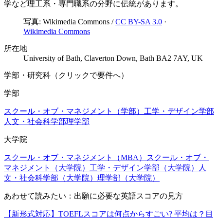
学など理工系・専門職系の分野に伝統があります。
写真:
Wikimedia Commons
/
CC BY-SA 3.0
·
Wikimedia Commons
所在地
University of Bath, Claverton Down, Bath BA2 7AY, UK
学部・研究科（クリックで要件へ）
学部
スクール・オブ・マネジメント（学部）
工学・デザイン学部
人文・社会科学部
理学部
大学院
スクール・オブ・マネジメント（MBA）
スクール・オブ・
マネジメント（大学院）
工学・デザイン学部（大学院）
人
文・社会科学部（大学院）
理学部（大学院）
あわせて読みたい：出願に必要な英語スコアの見方
【新形式対応】TOEFLスコアは何点からすごい? 平均は？目