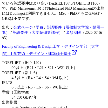
ている英語要件はより高いTier2(IELTS7.0/TOEFL iBT100)
で、PhD ManagementおよびIntegrated PhD Managementの出願
にはDuolingoは利用できません。MSc・PhDともにGMAT・
GREは不要です。
出典：
公式ページ
/
学費
/
英語要件（履修制大学院・階層一
覧）
/
英語要件（大学院研究課程）
/
出願期限
（
2026-07
確
認）
Faculty of Engineering & Design
工学・デザイン学部（大学
院）
工学
芸術・デザイン・建築
修士
博士
TOEFL iBT（旧 0–120）
90以上（R21・L21・S21・W21 以上）
TOEFL iBT（新 1–6）
4.5以上（R4・L4・S4・W4 以上）
IELTS
6.5以上（R6・L6・S6・W6 以上）
学費（国際学生）
34,550 GBP / 年
出願期限
2026 September Entry：2026-07-31