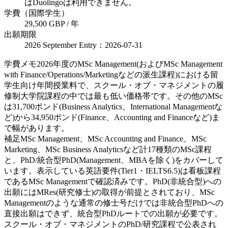
はDuolingoは利用できません。
学費（国際学生）
29,500 GBP / 年
出願期限
2026 September Entry：2026-07-31
学費メモ
2026年度のMSc Management(およびMSc Management
with Finance/Operations/Marketingなどの派生課程)における留
学生向け年間授業料で、スクール・オブ・マネジメントの履
修制大学院課程の中では最も低い価格帯です。その他のMSc
は31,700ポンド(Business Analytics、International Managementな
ど)から34,950ポンド(Finance、Accounting and Financeなど)ま
で幅があります。
補足
MSc Management、MSc Accounting and Finance、MSc
Marketing、MSc Business Analyticsなど計17種類のMSc課程
と、PhD/統合型PhD(Management、MBAを除く)をカバーして
います。表示している英語要件(Tier1・IELTS6.5)は看板課程
であるMSc Managementで確認済みです。PhD(非統合型)への
出願にはMRes(研究修士)の取得が前提とされており、MSc
Managementのような通常の修士号だけでは非統合型PhDへの
直接出願はできず、統合型PhDルートでの出願が必要です。
スクール・オブ・マネジメントのPhD/研究課程で公表され