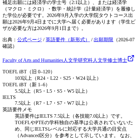
補足
出願には経済学の学士号（2:1以上）、または経済学
（マクロ・ミクロ）・数学・統計学（計量経済学）を履修し
た学位が必要です。2026年9月入学の大学院タウトコース出
願は2026年9月4日までに大学へ届く必要があります（学生ビ
ザが必要な方は2026年9月1日まで）。
出典：
公式ページ
/
英語要件（新形式）
/
出願期限
（
2026-07
確認）
Faculty of Arts and Humanities
人文学研究科
人文学
修士
博士
TOEFL iBT（旧 0–120）
103以上（R24・L22・S25・W24 以上）
TOEFL iBT（新 1–6）
5.5以上（R5・L5・S5・W5 以上）
IELTS
7.5以上（R7・L7・S7・W7 以上）
英語要件メモ
英語要件はIELTS 7.5以上（各技能7.0以上）です。
TOEFLやPTEの学科独自の基準は公表されていないた
め、同じIELTSレベルに対応する大学共通の目安点
（Advanced区分）を参考として示しています。 なお、