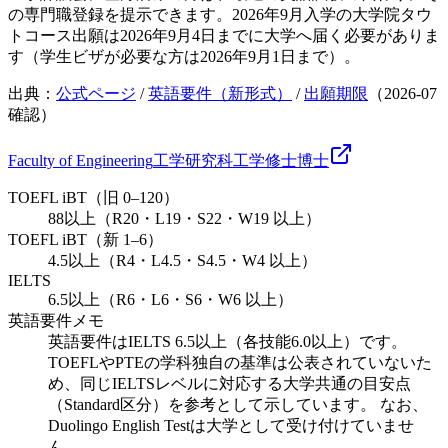
の専門職登録を提示できます。2026年9月入学の大学院タウ
トコース出願は2026年9月4日までに大学へ届く必要がありま
す（学生ビザが必要な方は2026年9月1日まで）。
出典：
公式ページ
/
英語要件（新形式）
/
出願期限
（
2026-07
確認）
Faculty of Engineering
工学研究科
工学
修士
博士
TOEFL iBT（旧 0–120）
88以上（R20・L19・S22・W19 以上）
TOEFL iBT（新 1–6）
4.5以上（R4・L4.5・S4.5・W4 以上）
IELTS
6.5以上（R6・L6・S6・W6 以上）
英語要件メモ
英語要件はIELTS 6.5以上（各技能6.0以上）です。
TOEFLやPTEの学科独自の基準は公表されていないた
め、同じIELTSレベルに対応する大学共通の目安点
（Standard区分）を参考として示しています。 なお、
Duolingo English Testは大学として受け付けていませ
ん。