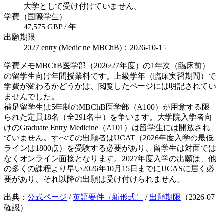
大学として受け付けていません。
学費（国際学生）
47,575 GBP / 年
出願期限
2027 entry (Medicine MBChB)：2026-10-15
学費メモ
MBChB医学部（2026/27年度）の1年次（臨床前）
の留学生向け年間授業料です。上級学年（臨床実習期間）で
学費が変わるかどうかは、閲覧したページには明記されてい
ませんでした。
補足
留学生は5年制のMBChB医学部（A100）が用意する限
られた定員18名（全291名中）を争います。大学院入学者向
けのGraduate Entry Medicine（A101）は留学生には開放され
ていません。すべての出願者はUCAT（2026年度入学の最低
ラインは1800点）を受験する必要があり、留学生は対面では
なくオンライン面接となります。2027年度入学の出願は、他
の多くの課程より早い2026年10月15日までにUCASに届く必
要があり、それ以降の出願は受け付けられません。
出典：
公式ページ
/
英語要件（新形式）
/
出願期限
（
2026-07
確認）