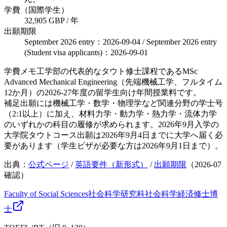
学費（国際学生）
32,905 GBP / 年
出願期限
September 2026 entry：2026-09-04 / September 2026 entry
(Student visa applicants)：2026-09-01
学費メモ
工学部の代表的なタウト修士課程であるMSc
Advanced Mechanical Engineering（先端機械工学、フルタイム
12か月）の2026-27年度の留学生向け年間授業料です。
補足
出願には機械工学・数学・物理学など関連分野の学士号
（2:1以上）に加え、材料力学・動力学・熱力学・流体力学
のいずれかの科目の履修が求められます。2026年9月入学の
大学院タウトコース出願は2026年9月4日までに大学へ届く必
要があります（学生ビザが必要な方は2026年9月1日まで）。
出典：
公式ページ
/
英語要件（新形式）
/
出願期限
（
2026-07
確認）
Faculty of Social Sciences
社会科学研究科
社会科学
経済
修士
博
士