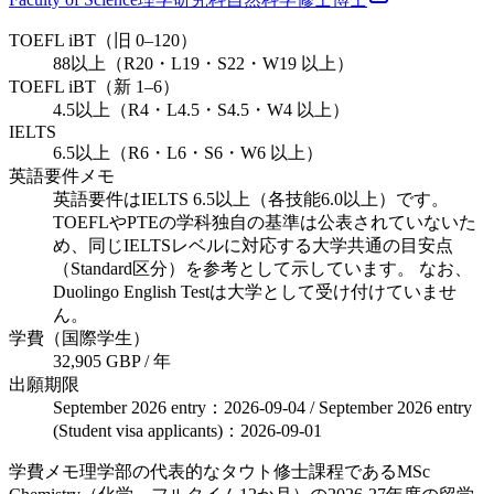
TOEFL iBT（旧 0–120）
88以上（R20・L19・S22・W19 以上）
TOEFL iBT（新 1–6）
4.5以上（R4・L4.5・S4.5・W4 以上）
IELTS
6.5以上（R6・L6・S6・W6 以上）
英語要件メモ
英語要件はIELTS 6.5以上（各技能6.0以上）です。
TOEFLやPTEの学科独自の基準は公表されていないた
め、同じIELTSレベルに対応する大学共通の目安点
（Standard区分）を参考として示しています。 なお、
Duolingo English Testは大学として受け付けていませ
ん。
学費（国際学生）
32,905 GBP / 年
出願期限
September 2026 entry：2026-09-04 / September 2026 entry
(Student visa applicants)：2026-09-01
学費メモ
理学部の代表的なタウト修士課程であるMSc