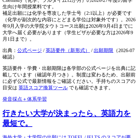
Chemistry（化学、フルタイム12か月）の2026-27年度の留学
生向け年間授業料です。
補足
出願には化学を専攻した学士号（2:1以上）が必要です
（化学が副次的な内容にとどまる学位は対象外です）。2026
年9月入学の大学院タウトコース出願は2026年9月4日までに
大学へ届く必要があります（学生ビザが必要な方は2026年9
月1日まで）。
出典：
公式ページ
/
英語要件（新形式）
/
出願期限
（
2026-07
確認）
英語要件・学費・出願期限は各学部の公式ページを出典に記
載しています（確認年月つき）。制度は変わるため、出願前
に必ず公式で最新情報をご確認ください。手持ちのスコアの
目安は
英語スコア換算ツール
でも確認できます。
発音採点＋体系学習
行きたい大学が決まったら、英語力を
最短で。
海外大学・大学院の出願には TOEFL / IELTS のスコアが要