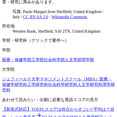
育・研究に厚みがあります。
写真:
Paolo Margari from Sheffield, United Kingdom /
Italy
/
CC BY-SA 2.0
·
Wikimedia Commons
所在地
Western Bank, Sheffield, S10 2TN, United Kingdom
学部・研究科（クリックで要件へ）
学部
医療・保健学部
工学部
社会科学部
人文学部
理学部
大学院
シェフィールド大学マネジメントスクール（MBA）
医療・
保健学研究科
工学研究科
社会科学研究科
人文学研究科
理学研
究科
あわせて読みたい：出願に必要な英語スコアの見方
【新形式対応】TOEFLスコアは何点からすごい? 平均は？目