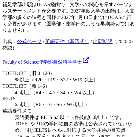
補足
学部出願はUCAS経由で、文学への関心を示すパーソナ
ルステートメントが必要です。2027年度入学の出願は、人文
学部の多くの課程と同様に2027年1月13日までにUCASに届
く必要があります（医学部・歯学部のような早期締切ではあ
りません）。
出典：
公式ページ
/
英語要件（新形式）
/
出願期限
（
2026-07
確認）
Faculty of Science
理学部
自然科学
学士
TOEFL iBT（旧 0–120）
88以上（R20・L19・S22・W19 以上）
TOEFL iBT（新 1–6）
4.5以上（R4・L4.5・S4.5・W4 以上）
IELTS
6.5以上（R6・L6・S6・W6 以上）
英語要件メモ
英語要件はIELTS 6.5以上（各技能6.0以上）です。
TOEFLやPTEの学部独自の基準は公表されていないた
め、同じIELTSレベルに対応する大学共通の目安点
（Standard区分）を参考として示しています。 なお、