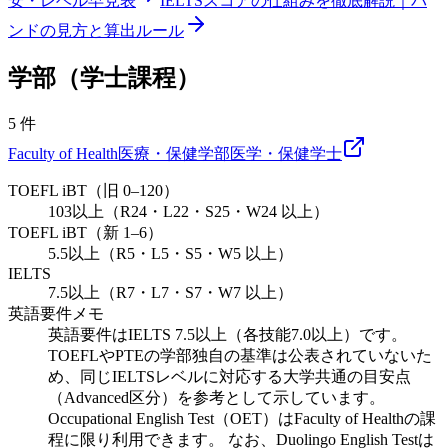
安・レベル早見表
IELTSスコアの仕組みを徹底解説｜バ
ンドの見方と算出ルール
学部（学士課程）
5
件
Faculty of Health
医療・保健学部
医学・保健
学士
TOEFL iBT（旧 0–120）
103以上（R24・L22・S25・W24 以上）
TOEFL iBT（新 1–6）
5.5以上（R5・L5・S5・W5 以上）
IELTS
7.5以上（R7・L7・S7・W7 以上）
英語要件メモ
英語要件はIELTS 7.5以上（各技能7.0以上）です。
TOEFLやPTEの学部独自の基準は公表されていないた
め、同じIELTSレベルに対応する大学共通の目安点
（Advanced区分）を参考として示しています。
Occupational English Test（OET）はFaculty of Healthの課
程に限り利用できます。 なお、Duolingo English Testは