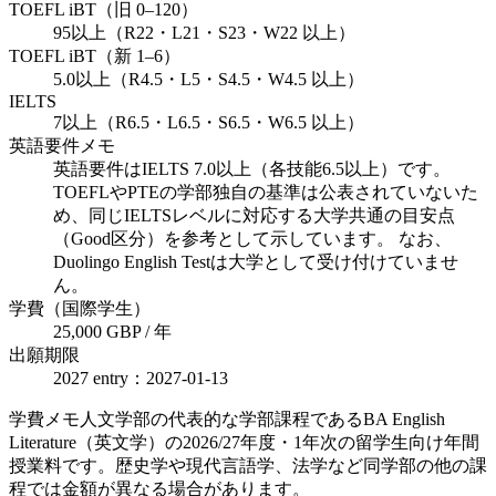
TOEFL iBT（旧 0–120）
95以上（R22・L21・S23・W22 以上）
TOEFL iBT（新 1–6）
5.0以上（R4.5・L5・S4.5・W4.5 以上）
IELTS
7以上（R6.5・L6.5・S6.5・W6.5 以上）
英語要件メモ
英語要件はIELTS 7.0以上（各技能6.5以上）です。
TOEFLやPTEの学部独自の基準は公表されていないた
め、同じIELTSレベルに対応する大学共通の目安点
（Good区分）を参考として示しています。 なお、
Duolingo English Testは大学として受け付けていませ
ん。
学費（国際学生）
25,000 GBP / 年
出願期限
2027 entry：2027-01-13
学費メモ
人文学部の代表的な学部課程であるBA English
Literature（英文学）の2026/27年度・1年次の留学生向け年間
授業料です。歴史学や現代言語学、法学など同学部の他の課
程では金額が異なる場合があります。