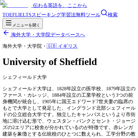
伝わる英語を、ここから
TOEFL
IELTS
スピーキング
学習法
無料ツール
検索
メニューを開く
海外大学・大学院データベースへ
海外大学・大学院
・
🇬🇧
イギリス
University of Sheffield
シェフィールド大学
シェフィールド大学は、1828年設立の医学校、1879年設立の
ファース・カレッジ、1884年設立の工業学校という3つの前
身機関が統合し、1905年に国王エドワード7世夫妻の臨席の
もとで大学として発足した、イングランド北部シェフィール
ドの公立総合大学です。独立したキャンパスというより市街
地に溶け込む形で、ウェスタン・バンクとセント・ジョージ
ズの2エリアに校舎が分かれているのが特徴です。赤レンガ
建築を象徴とする伝統校のひとつに数えられ、工学分野の教