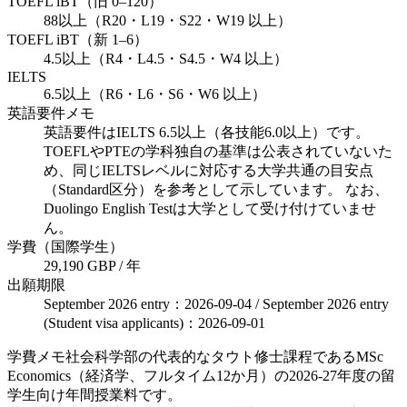
TOEFL iBT（旧 0–120）
88以上（R20・L19・S22・W19 以上）
TOEFL iBT（新 1–6）
4.5以上（R4・L4.5・S4.5・W4 以上）
IELTS
6.5以上（R6・L6・S6・W6 以上）
英語要件メモ
英語要件はIELTS 6.5以上（各技能6.0以上）です。
TOEFLやPTEの学科独自の基準は公表されていないた
め、同じIELTSレベルに対応する大学共通の目安点
（Standard区分）を参考として示しています。 なお、
Duolingo English Testは大学として受け付けていませ
ん。
学費（国際学生）
29,190 GBP / 年
出願期限
September 2026 entry：2026-09-04 / September 2026 entry
(Student visa applicants)：2026-09-01
学費メモ
社会科学部の代表的なタウト修士課程であるMSc
Economics（経済学、フルタイム12か月）の2026-27年度の留
学生向け年間授業料です。