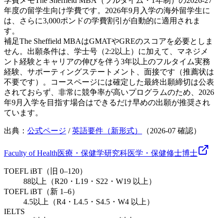
学費メモ
The Sheffield MBA（フルタイム・1年制）の2026-27
年度の留学生向け学費です。2026年9月入学の海外留学生に
は、さらに3,000ポンドの学費割引が自動的に適用されま
す。
補足
The Sheffield MBAはGMATやGREのスコアを必要としま
せん。出願条件は、学士号（2:2以上）に加えて、マネジメ
ント経験とキャリアの伸びを伴う3年以上のフルタイム実務
経験、サポーティングステートメント、面接です（推薦状は
不要です）。コースページには確定した最終出願締切は公表
されておらず、非常に競争率が高いプログラムのため、2026
年9月入学を目指す場合はできるだけ早めの出願が推奨され
ています。
出典：
公式ページ
/
英語要件（新形式）
（
2026-07
確認）
Faculty of Health
医療・保健学研究科
医学・保健
修士
博士
TOEFL iBT（旧 0–120）
88以上（R20・L19・S22・W19 以上）
TOEFL iBT（新 1–6）
4.5以上（R4・L4.5・S4.5・W4 以上）
IELTS