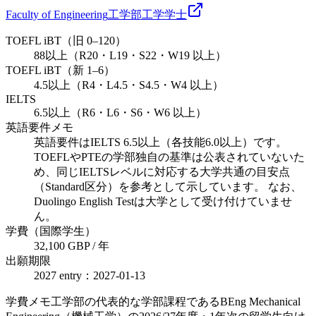
Faculty of Engineering
工学部
工学
学士
TOEFL iBT（旧 0–120）
88以上（R20・L19・S22・W19 以上）
TOEFL iBT（新 1–6）
4.5以上（R4・L4.5・S4.5・W4 以上）
IELTS
6.5以上（R6・L6・S6・W6 以上）
英語要件メモ
英語要件はIELTS 6.5以上（各技能6.0以上）です。
TOEFLやPTEの学部独自の基準は公表されていないた
め、同じIELTSレベルに対応する大学共通の目安点
（Standard区分）を参考として示しています。 なお、
Duolingo English Testは大学として受け付けていませ
ん。
学費（国際学生）
32,100 GBP / 年
出願期限
2027 entry：2027-01-13
学費メモ
工学部の代表的な学部課程であるBEng Mechanical