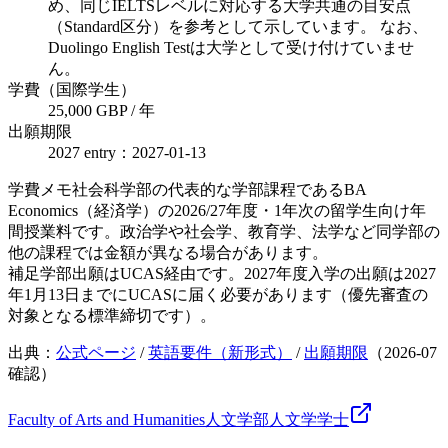
め、同じIELTSレベルに対応する大学共通の目安点
（Standard区分）を参考として示しています。 なお、
Duolingo English Testは大学として受け付けていませ
ん。
学費（国際学生）
25,000 GBP / 年
出願期限
2027 entry：2027-01-13
学費メモ
社会科学部の代表的な学部課程であるBA
Economics（経済学）の2026/27年度・1年次の留学生向け年
間授業料です。政治学や社会学、教育学、法学など同学部の
他の課程では金額が異なる場合があります。
補足
学部出願はUCAS経由です。2027年度入学の出願は2027
年1月13日までにUCASに届く必要があります（優先審査の
対象となる標準締切です）。
出典：
公式ページ
/
英語要件（新形式）
/
出願期限
（
2026-07
確認）
Faculty of Arts and Humanities
人文学部
人文学
学士