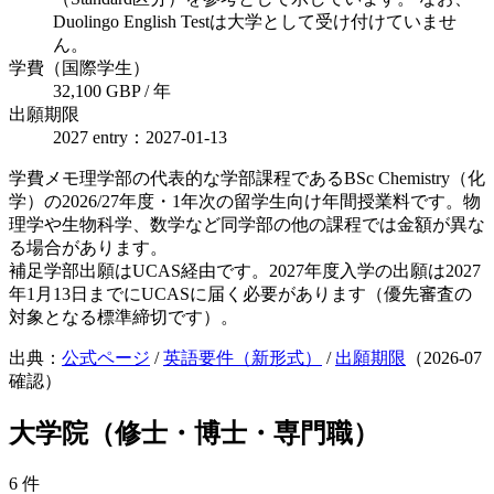
Duolingo English Testは大学として受け付けていませ
ん。
学費（国際学生）
32,100 GBP / 年
出願期限
2027 entry：2027-01-13
学費メモ
理学部の代表的な学部課程であるBSc Chemistry（化
学）の2026/27年度・1年次の留学生向け年間授業料です。物
理学や生物科学、数学など同学部の他の課程では金額が異な
る場合があります。
補足
学部出願はUCAS経由です。2027年度入学の出願は2027
年1月13日までにUCASに届く必要があります（優先審査の
対象となる標準締切です）。
出典：
公式ページ
/
英語要件（新形式）
/
出願期限
（
2026-07
確認）
大学院（修士・博士・専門職）
6
件