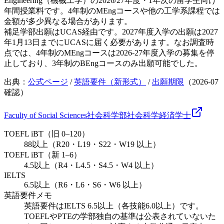
Engineering（機械工学）の2026/27年度・1年次の留学生向け
年間授業料です。4年制のMEngコースや他の工学系課程では
金額が多少異なる場合があります。
補足
学部出願はUCAS経由です。2027年度入学の出願は2027
年1月13日までにUCASに届く必要があります。なお調査時
点では、4年制のMEngコースは2026-27年度入学の募集を停
止しており、3年制のBEngコースのみ出願可能でした。
出典：
公式ページ
/
英語要件（新形式）
/
出願期限
（
2026-07
確認）
Faculty of Social Sciences
社会科学部
社会科学
経済
学士
TOEFL iBT（旧 0–120）
88以上（R20・L19・S22・W19 以上）
TOEFL iBT（新 1–6）
4.5以上（R4・L4.5・S4.5・W4 以上）
IELTS
6.5以上（R6・L6・S6・W6 以上）
英語要件メモ
英語要件はIELTS 6.5以上（各技能6.0以上）です。
TOEFLやPTEの学部独自の基準は公表されていないた