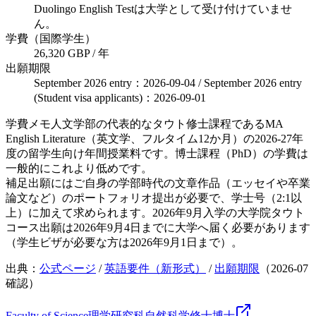
Duolingo English Testは大学として受け付けていませ
ん。
学費（国際学生）
26,320 GBP / 年
出願期限
September 2026 entry：2026-09-04 / September 2026 entry
(Student visa applicants)：2026-09-01
学費メモ
人文学部の代表的なタウト修士課程であるMA
English Literature（英文学、フルタイム12か月）の2026-27年
度の留学生向け年間授業料です。博士課程（PhD）の学費は
一般的にこれより低めです。
補足
出願にはご自身の学部時代の文章作品（エッセイや卒業
論文など）のポートフォリオ提出が必要で、学士号（2:1以
上）に加えて求められます。2026年9月入学の大学院タウト
コース出願は2026年9月4日までに大学へ届く必要があります
（学生ビザが必要な方は2026年9月1日まで）。
出典：
公式ページ
/
英語要件（新形式）
/
出願期限
（
2026-07
確認）
Faculty of Science
理学研究科
自然科学
修士
博士