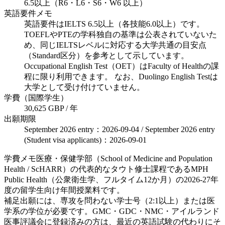
6.5以上（R6・L6・S6・W6 以上）
英語要件メモ
英語要件はIELTS 6.5以上（各技能6.0以上）です。
TOEFLやPTEの学科独自の基準は公表されていないた
め、同じIELTSレベルに対応する大学共通の目安点
（Standard区分）を参考として示しています。
Occupational English Test（OET）はFaculty of Healthの課
程に限り利用できます。 なお、Duolingo English Testは
大学として受け付けていません。
学費（国際学生）
30,625 GBP / 年
出願期限
September 2026 entry：2026-09-04 / September 2026 entry
(Student visa applicants)：2026-09-01
学費メモ
医療・保健学部（School of Medicine and Population
Health / ScHARR）の代表的なタウト修士課程であるMPH
Public Health（公衆衛生学、フルタイム12か月）の2026-27年
度の留学生向け年間授業料です。
補足
出願には、専攻を問わない学士号（2:1以上）または医
学系の学位が必要です。GMC・GDC・NMC・アイルランド
医事評議会に登録済みの方は、最近の英語試験の代わりにそ