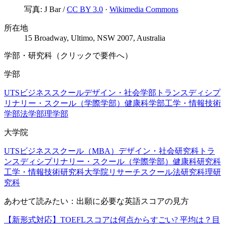
写真:
J Bar
/
CC BY 3.0
·
Wikimedia Commons
所在地
15 Broadway, Ultimo, NSW 2007, Australia
学部・研究科（クリックで要件へ）
学部
UTSビジネススクール
デザイン・社会学部
トランスディシプ
リナリー・スクール（学際学部）
健康科学部
工学・情報技術
学部
法学部
理学部
大学院
UTSビジネススクール（MBA）
デザイン・社会研究科
トラ
ンスディシプリナリー・スクール（学際学部）
健康科研究科
工学・情報技術研究科
大学院リサーチスクール
法研究科
理研
究科
あわせて読みたい：出願に必要な英語スコアの見方
【新形式対応】TOEFLスコアは何点からすごい? 平均は？目