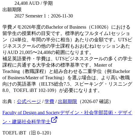
24,408 AUD / 学期
出願期限
2027 Semester 1：2026-11-30
学費メモ
2026年度のBachelor of Business（C10026）における
留学生の授業料の目安です。標準的なフルタイム1セッショ
ン（24単位、年間の半分に相当）あたりの金額です。UTSビ
ジネススクールの他の学士課程もおおむね1セッションあた
りAUD 21,005〜24,408の範囲になります。
補足
英語要件・学費は、UTSビジネススクールの多くの学士
課程に共通する大学全体の標準基準です。Master of
Teaching（教職課程）と組み合わせる二重学位（例:Bachelor
of Business/Master of Teaching）を選ぶ場合は、より高い教職
向けの英語基準（IELTS総合7.5、スピーキング・リスニング
8.0、TOEFL iBT 102-109）が必要になります。
出典：
公式ページ
/
学費
/
出願期限
（
2026-07
確認）
Faculty of Design and Society
デザイン・社会学部
芸術・デザイ
ン・建築
社会科学
学士
TOEFL iBT（旧 0–120）