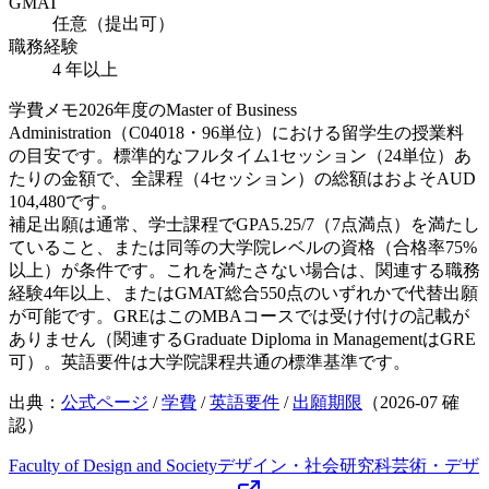
GMAT
任意（提出可）
職務経験
4 年以上
学費メモ
2026年度のMaster of Business
Administration（C04018・96単位）における留学生の授業料
の目安です。標準的なフルタイム1セッション（24単位）あ
たりの金額で、全課程（4セッション）の総額はおよそAUD
104,480です。
補足
出願は通常、学士課程でGPA5.25/7（7点満点）を満たし
ていること、または同等の大学院レベルの資格（合格率75%
以上）が条件です。これを満たさない場合は、関連する職務
経験4年以上、またはGMAT総合550点のいずれかで代替出願
が可能です。GREはこのMBAコースでは受け付けの記載が
ありません（関連するGraduate Diploma in ManagementはGRE
可）。英語要件は大学院課程共通の標準基準です。
出典：
公式ページ
/
学費
/
英語要件
/
出願期限
（
2026-07
確
認）
Faculty of Design and Society
デザイン・社会研究科
芸術・デザ