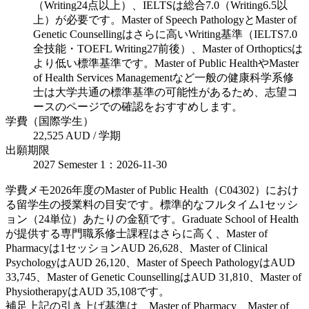
（Writing24点以上）、IELTSは総合7.0（Writing6.5以
上）が必要です。Master of Speech PathologyとMaster of
Genetic Counsellingはさらに高いWriting基準（IELTS7.0
全技能・TOEFL Writing27前後）、Master of Orthopticsは
より低い標準基準です。Master of Public HealthやMaster
of Health Services Managementなど一般の健康科学系修
士は大学共通の標準基準の可能性があるため、志望コ
ースのページでの確認をおすすめします。
学費（国際学生）
22,525 AUD / 学期
出願期限
2027 Semester 1：2026-11-30
学費メモ
2026年度のMaster of Public Health（C04302）におけ
る留学生の授業料の目安です。標準的なフルタイム1セッシ
ョン（24単位）あたりの金額です。Graduate School of Health
が提供する専門職系修士課程はさらに高く、Master of
Pharmacyは1セッションAUD 26,628、Master of Clinical
PsychologyはAUD 26,120、Master of Speech PathologyはAUD
33,745、Master of Genetic CounsellingはAUD 31,810、Master of
PhysiotherapyはAUD 35,108です。
補足
上記の引き上げ基準は、Master of Pharmacy、Master of