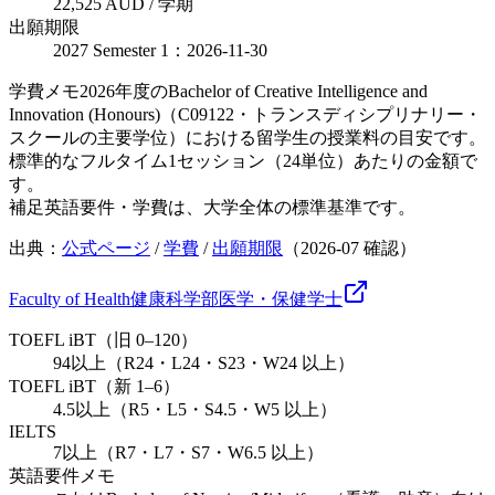
22,525 AUD / 学期
出願期限
2027 Semester 1：2026-11-30
学費メモ
2026年度のBachelor of Creative Intelligence and
Innovation (Honours)（C09122・トランスディシプリナリー・
スクールの主要学位）における留学生の授業料の目安です。
標準的なフルタイム1セッション（24単位）あたりの金額で
す。
補足
英語要件・学費は、大学全体の標準基準です。
出典：
公式ページ
/
学費
/
出願期限
（
2026-07
確認）
Faculty of Health
健康科学部
医学・保健
学士
TOEFL iBT（旧 0–120）
94以上（R24・L24・S23・W24 以上）
TOEFL iBT（新 1–6）
4.5以上（R5・L5・S4.5・W5 以上）
IELTS
7以上（R7・L7・S7・W6.5 以上）
英語要件メモ