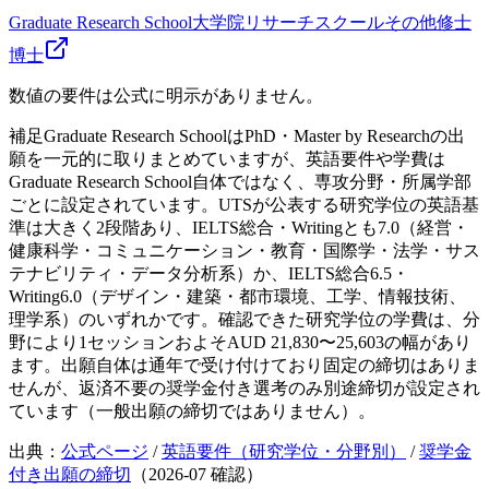
Graduate Research School
大学院リサーチスクール
その他
修士
博士
数値の要件は公式に明示がありません。
補足
Graduate Research SchoolはPhD・Master by Researchの出
願を一元的に取りまとめていますが、英語要件や学費は
Graduate Research School自体ではなく、専攻分野・所属学部
ごとに設定されています。UTSが公表する研究学位の英語基
準は大きく2段階あり、IELTS総合・Writingとも7.0（経営・
健康科学・コミュニケーション・教育・国際学・法学・サス
テナビリティ・データ分析系）か、IELTS総合6.5・
Writing6.0（デザイン・建築・都市環境、工学、情報技術、
理学系）のいずれかです。確認できた研究学位の学費は、分
野により1セッションおよそAUD 21,830〜25,603の幅があり
ます。出願自体は通年で受け付けており固定の締切はありま
せんが、返済不要の奨学金付き選考のみ別途締切が設定され
ています（一般出願の締切ではありません）。
出典：
公式ページ
/
英語要件（研究学位・分野別）
/
奨学金
付き出願の締切
（
2026-07
確認）