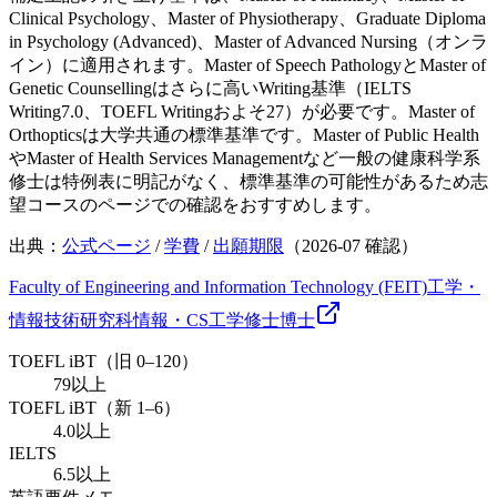
Clinical Psychology、Master of Physiotherapy、Graduate Diploma
in Psychology (Advanced)、Master of Advanced Nursing（オンラ
イン）に適用されます。Master of Speech PathologyとMaster of
Genetic Counsellingはさらに高いWriting基準（IELTS
Writing7.0、TOEFL Writingおよそ27）が必要です。Master of
Orthopticsは大学共通の標準基準です。Master of Public Health
やMaster of Health Services Managementなど一般の健康科学系
修士は特例表に明記がなく、標準基準の可能性があるため志
望コースのページでの確認をおすすめします。
出典：
公式ページ
/
学費
/
出願期限
（
2026-07
確認）
Faculty of Engineering and Information Technology (FEIT)
工学・
情報技術研究科
情報・CS
工学
修士
博士
TOEFL iBT（旧 0–120）
79以上
TOEFL iBT（新 1–6）
4.0以上
IELTS
6.5以上