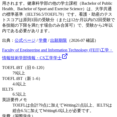
用されます。健康科学部の他の学士課程（Bachelor of Public
Health、Bachelor of Sport and Exercise Science）は、大学共通
の標準基準（IELTS6.5/TOEFL79）です。看護・助産のテス
トスコアは原則1回の受験分（または12か月以内の2回受験で
各技能の下限を満たす場合のみ合算可）で、受験から2年以
内である必要があります。
出典：
公式ページ
/
学費
/
出願期限
（
2026-07
確認）
Faculty of Engineering and Information Technology (FEIT)
工学・
情報技術学部
情報・CS
工学
学士
TOEFL iBT（旧 0–120）
79以上
TOEFL iBT（新 1–6）
4.0以上
IELTS
6.5以上
英語要件メモ
TOEFLは合計79点に加えてWriting21点以上、IELTSは
総合6.5に加えてWriting6.0以上が必要です。
学費（国際学生）