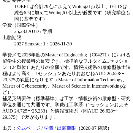
英語要件メモ
TOEFLは合計79点に加えてWriting21点以上、IELTSは
総合6.5に加えてWriting6.0以上が必要です（研究学位も
同じ基準です）。
学費（国際学生）
25,233 AUD / 学期
出願期限
2027 Semester 1：2026-11-30
学費メモ
2026年度のMaster of Engineering（C04271）における
留学生の授業料の目安です。標準的なフルタイム1セッショ
ン（24単位）あたりの金額です。情報技術系の履修型修士課
程はより高く、1セッションあたりおおむねAUD 26,628〜
29,375の範囲になります（Master of Information Technology、
Master of Cybersecurity、Master of Science in Internetworkingな
ど）。
補足
英語要件（標準基準）は工学・情報技術の履修型・研究
学位を通じて共通です。学費は工学系（1セッションおよそ
AUD 24,725〜25,233）と情報技術系（同AUD 26,628〜
29,375）で差があります。
出典：
公式ページ
/
学費
/
出願期限
（
2026-07
確認）