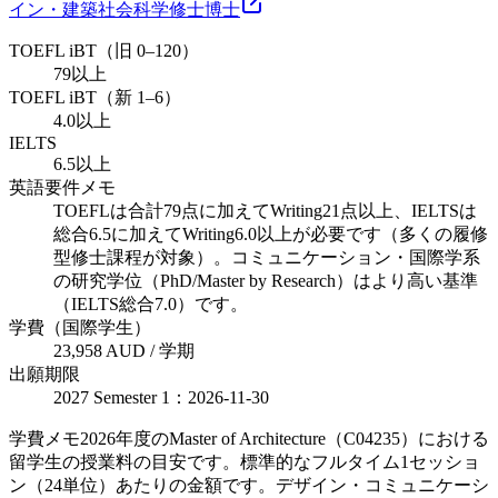
イン・建築
社会科学
修士
博士
TOEFL iBT（旧 0–120）
79以上
TOEFL iBT（新 1–6）
4.0以上
IELTS
6.5以上
英語要件メモ
TOEFLは合計79点に加えてWriting21点以上、IELTSは
総合6.5に加えてWriting6.0以上が必要です（多くの履修
型修士課程が対象）。コミュニケーション・国際学系
の研究学位（PhD/Master by Research）はより高い基準
（IELTS総合7.0）です。
学費（国際学生）
23,958 AUD / 学期
出願期限
2027 Semester 1：2026-11-30
学費メモ
2026年度のMaster of Architecture（C04235）における
留学生の授業料の目安です。標準的なフルタイム1セッショ
ン（24単位）あたりの金額です。デザイン・コミュニケーシ