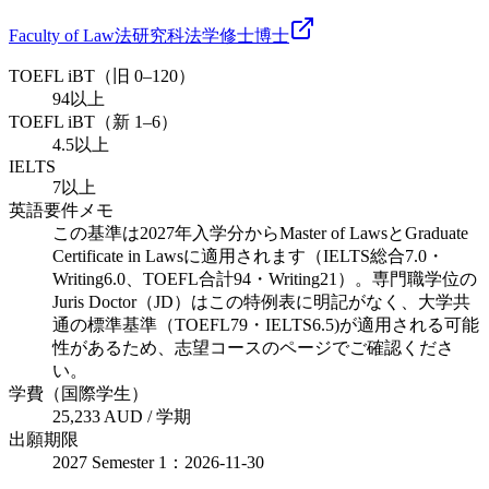
Faculty of Law
法研究科
法学
修士
博士
TOEFL iBT（旧 0–120）
94以上
TOEFL iBT（新 1–6）
4.5以上
IELTS
7以上
英語要件メモ
この基準は2027年入学分からMaster of LawsとGraduate
Certificate in Lawsに適用されます（IELTS総合7.0・
Writing6.0、TOEFL合計94・Writing21）。専門職学位の
Juris Doctor（JD）はこの特例表に明記がなく、大学共
通の標準基準（TOEFL79・IELTS6.5)が適用される可能
性があるため、志望コースのページでご確認くださ
い。
学費（国際学生）
25,233 AUD / 学期
出願期限
2027 Semester 1：2026-11-30