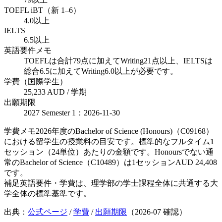
TOEFL iBT（新 1–6）
4.0以上
IELTS
6.5以上
英語要件メモ
TOEFLは合計79点に加えてWriting21点以上、IELTSは
総合6.5に加えてWriting6.0以上が必要です。
学費（国際学生）
25,233 AUD / 学期
出願期限
2027 Semester 1：2026-11-30
学費メモ
2026年度のBachelor of Science (Honours)（C09168）
における留学生の授業料の目安です。標準的なフルタイム1
セッション（24単位）あたりの金額です。Honoursでない通
常のBachelor of Science（C10489）は1セッションAUD 24,408
です。
補足
英語要件・学費は、理学部の学士課程全体に共通する大
学全体の標準基準です。
出典：
公式ページ
/
学費
/
出願期限
（
2026-07
確認）