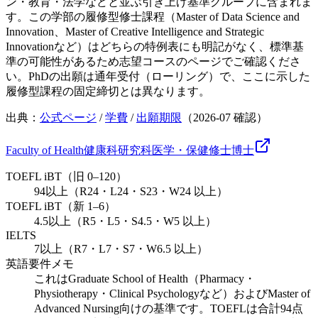
ン・教育・法学などと並ぶ引き上げ基準グループに含まれま
す。この学部の履修型修士課程（Master of Data Science and
Innovation、Master of Creative Intelligence and Strategic
Innovationなど）はどちらの特例表にも明記がなく、標準基
準の可能性があるため志望コースのページでご確認くださ
い。PhDの出願は通年受付（ローリング）で、ここに示した
履修型課程の固定締切とは異なります。
出典：
公式ページ
/
学費
/
出願期限
（
2026-07
確認）
Faculty of Health
健康科研究科
医学・保健
修士
博士
TOEFL iBT（旧 0–120）
94以上（R24・L24・S23・W24 以上）
TOEFL iBT（新 1–6）
4.5以上（R5・L5・S4.5・W5 以上）
IELTS
7以上（R7・L7・S7・W6.5 以上）
英語要件メモ
これはGraduate School of Health（Pharmacy・
Physiotherapy・Clinical Psychologyなど）およびMaster of
Advanced Nursing向けの基準です。TOEFLは合計94点