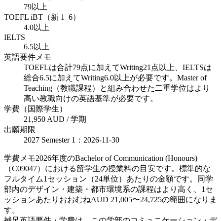
79以上
TOEFL iBT（新 1–6）
4.0以上
IELTS
6.5以上
英語要件メモ
TOEFLは合計79点に加えてWriting21点以上、IELTSは
総合6.5に加えてWriting6.0以上が必要です。Master of
Teaching（教職課程）と組み合わせた二重学位はより
高い教職向けの英語基準が必要です。
学費（国際学生）
21,950 AUD / 学期
出願期限
2027 Semester 1：2026-11-30
学費メモ
2026年度のBachelor of Communication (Honours)
（C09047）における留学生の授業料の目安です。標準的な
フルタイム1セッション（24単位）あたりの金額です。同学
部内のデザイン・建築・都市環境系の課程はより高く、1セ
ッションあたりおおむねAUD 21,005〜24,725の範囲になりま
す。
補足
英語要件・学費は、この学部のコミュニケーション・デ