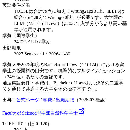
英語要件メモ
TOEFLは合計79点に加えてWriting21点以上、IELTSは
総合6.5に加えてWriting6.0以上が必要です。大学院の
LLM（Master of Laws）は2027年入学分からより高い基
準が適用されます。
学費（国際学生）
24,725 AUD / 学期
出願期限
2027 Semester 1：2026-11-30
学費メモ
2026年度のBachelor of Laws（C10124）における留
学生の授業料の目安です。標準的なフルタイム1セッション
（24単位）あたりの金額です。
補足
英語要件・学費は、Bachelor of Lawsおよびその二重学
位を通じて共通する大学全体の標準基準です。
出典：
公式ページ
/
学費
/
出願期限
（
2026-07
確認）
Faculty of Science
理学部
自然科学
学士
TOEFL iBT（旧 0–120）
79以上