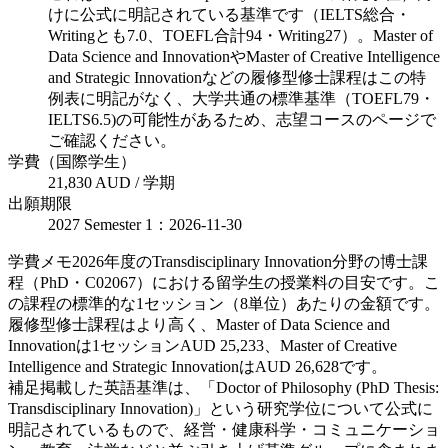
けに公式に明記されている基準です（IELTS総合・
Writingとも7.0、TOEFL合計94・Writing27）。Master of
Data Science and InnovationやMaster of Creative Intelligence
and Strategic Innovationなどの履修型修士課程はこの特
例表に明記がなく、大学共通の標準基準（TOEFL79・
IELTS6.5)の可能性があるため、志望コースのページで
ご確認ください。
学費（国際学生）
21,830 AUD / 学期
出願期限
2027 Semester 1：2026-11-30
学費メモ
2026年度のTransdisciplinary Innovation分野の博士課
程（PhD・C02067）における留学生の授業料の目安です。こ
の課程の標準的な1セッション（8単位）あたりの金額です。
履修型修士課程はより高く、Master of Data Science and
Innovationは1セッションAUD 25,233、Master of Creative
Intelligence and Strategic InnovationはAUD 26,628です。
補足
掲載した英語基準は、「Doctor of Philosophy (PhD Thesis:
Transdisciplinary Innovation)」という研究学位について公式に
明記されているもので、経営・健康科学・コミュニケーショ