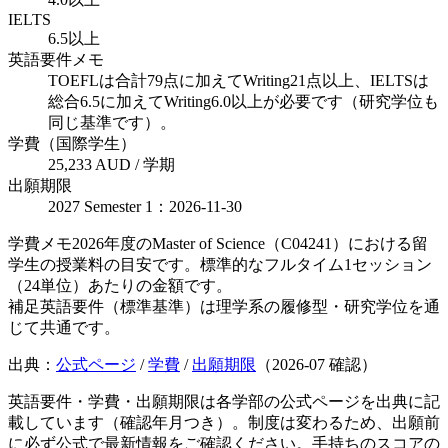
IELTS
6.5以上
英語要件メモ
TOEFLは合計79点に加えてWriting21点以上、IELTSは
総合6.5に加えてWriting6.0以上が必要です（研究学位も
同じ基準です）。
学費（国際学生）
25,233 AUD / 学期
出願期限
2027 Semester 1：2026-11-30
学費メモ
2026年度のMaster of Science（C04241）における留
学生の授業料の目安です。標準的なフルタイム1セッション
（24単位）あたりの金額です。
補足
英語要件（標準基準）は理学系の履修型・研究学位を通
じて共通です。
出典：
公式ページ
/
学費
/
出願期限
（
2026-07
確認）
英語要件・学費・出願期限は各学部の公式ページを出典に記
載しています（確認年月つき）。制度は変わるため、出願前
に必ず公式で最新情報をご確認ください。手持ちのスコアの