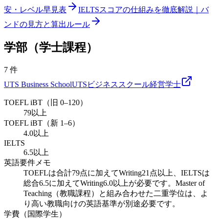
安・レベル早見表
IELTSスコアの仕組みを徹底解説｜バ
ンドの見方と算出ルール
学部（学士課程）
7
件
UTS Business School
UTSビジネススクール
経営
学士
TOEFL iBT（旧 0–120）
79以上
TOEFL iBT（新 1–6）
4.0以上
IELTS
6.5以上
英語要件メモ
TOEFLは合計79点に加えてWriting21点以上、IELTSは
総合6.5に加えてWriting6.0以上が必要です。Master of
Teaching（教職課程）と組み合わせた二重学位は、よ
り高い教職向けの英語基準が別途必要です。
学費（国際学生）