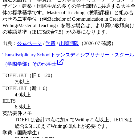
ザイン・建築・国際学系の多くの学士課程に共通する大学全
体の標準基準です。Master of Teaching（教職課程）と組み合
わせる二重学位（例:Bachelor of Communication in Creative
Writing/Master of Teaching）を選ぶ場合は、より高い教職向け
の英語基準（IELTS総合7.5）が必要になります。
出典：
公式ページ
/
学費
/
出願期限
（
2026-07
確認）
Transdisciplinary School
トランスディシプリナリー・スクール
（学際学部）
その他
学士
TOEFL iBT（旧 0–120）
79以上
TOEFL iBT（新 1–6）
4.0以上
IELTS
6.5以上
英語要件メモ
TOEFLは合計79点に加えてWriting21点以上、IELTSは
総合6.5に加えてWriting6.0以上が必要です。
学費（国際学生）