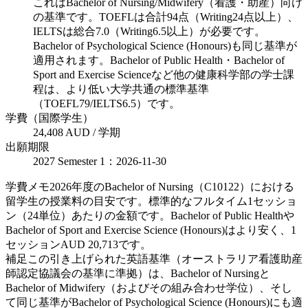
これはBachelor of Nursing/Midwifery（看護・助産）向け
の基準です。TOEFLは合計94点（Writing24点以上）、
IELTSは総合7.0（Writing6.5以上）が必要です。
Bachelor of Psychological Science (Honours)も同じ基準が
適用されます。Bachelor of Public Health・Bachelor of
Sport and Exercise Scienceなど他の健康科学部の学士課
程は、より低い大学共通の標準基準
（TOEFL79/IELTS6.5）です。
学費（国際学生）
24,408 AUD / 学期
出願期限
2027 Semester 1：2026-11-30
学費メモ
2026年度のBachelor of Nursing（C10122）における
留学生の授業料の目安です。標準的なフルタイム1セッショ
ン（24単位）あたりの金額です。Bachelor of Public Healthや
Bachelor of Sport and Exercise Science (Honours)はより安く、1
セッションAUD 20,713です。
補足
この引き上げられた英語基準（オーストラリア看護助産
師認定協議会の基準に準拠）は、Bachelor of Nursingと
Bachelor of Midwifery（およびその組み合わせ学位）、そし
て同じ基準がBachelor of Psychological Science (Honours)にも適