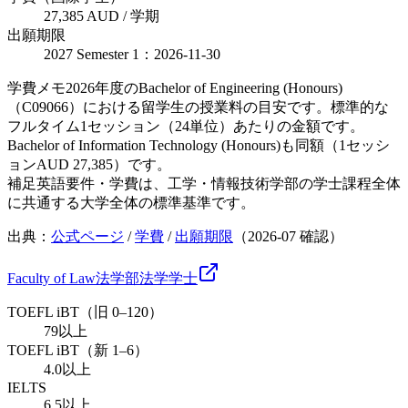
27,385 AUD / 学期
出願期限
2027 Semester 1：2026-11-30
学費メモ
2026年度のBachelor of Engineering (Honours)
（C09066）における留学生の授業料の目安です。標準的な
フルタイム1セッション（24単位）あたりの金額です。
Bachelor of Information Technology (Honours)も同額（1セッシ
ョンAUD 27,385）です。
補足
英語要件・学費は、工学・情報技術学部の学士課程全体
に共通する大学全体の標準基準です。
出典：
公式ページ
/
学費
/
出願期限
（
2026-07
確認）
Faculty of Law
法学部
法学
学士
TOEFL iBT（旧 0–120）
79以上
TOEFL iBT（新 1–6）
4.0以上
IELTS
6.5以上