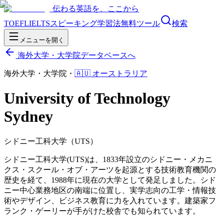
伝わる英語を、ここから
TOEFL
IELTS
スピーキング
学習法
無料ツール
検索
メニューを開く
海外大学・大学院データベースへ
海外大学・大学院
・
🇦🇺
オーストラリア
University of Technology
Sydney
シドニー工科大学（UTS）
シドニー工科大学(UTS)は、1833年設立のシドニー・メカニ
クス・スクール・オブ・アーツを起源とする技術教育機関の
歴史を経て、1988年に現在の大学として発足しました。シド
ニー中心業務地区の南端に位置し、実学志向の工学・情報技
術やデザイン、ビジネス教育に力を入れています。建築家フ
ランク・ゲーリーが手がけた校舎でも知られています。