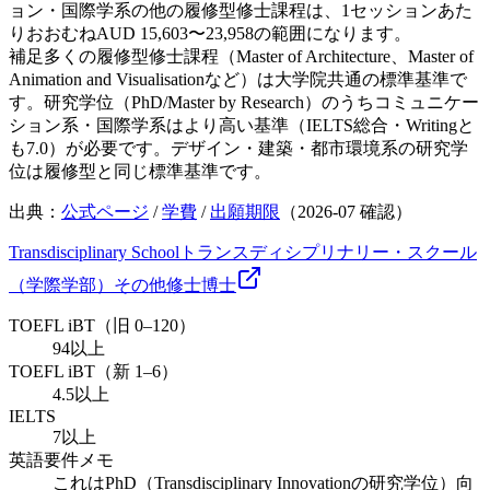
ョン・国際学系の他の履修型修士課程は、1セッションあた
りおおむねAUD 15,603〜23,958の範囲になります。
補足
多くの履修型修士課程（Master of Architecture、Master of
Animation and Visualisationなど）は大学院共通の標準基準で
す。研究学位（PhD/Master by Research）のうちコミュニケー
ション系・国際学系はより高い基準（IELTS総合・Writingと
も7.0）が必要です。デザイン・建築・都市環境系の研究学
位は履修型と同じ標準基準です。
出典：
公式ページ
/
学費
/
出願期限
（
2026-07
確認）
Transdisciplinary School
トランスディシプリナリー・スクール
（学際学部）
その他
修士
博士
TOEFL iBT（旧 0–120）
94以上
TOEFL iBT（新 1–6）
4.5以上
IELTS
7以上
英語要件メモ
これはPhD（Transdisciplinary Innovationの研究学位）向