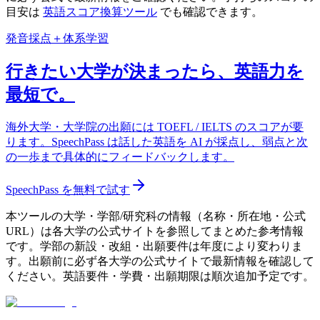
目安は
英語スコア換算ツール
でも確認できます。
発音採点＋体系学習
行きたい大学が決まったら、英語力を
最短で。
海外大学・大学院の出願には TOEFL / IELTS のスコアが要
ります。SpeechPass は話した英語を AI が採点し、弱点と次
の一歩まで具体的にフィードバックします。
SpeechPass を無料で試す
本ツールの大学・学部/研究科の情報（名称・所在地・公式
URL）は各大学の公式サイトを参照してまとめた参考情報
です。学部の新設・改組・出願要件は年度により変わりま
す。出願前に必ず各大学の公式サイトで最新情報を確認して
ください。英語要件・学費・出願期限は順次追加予定です。