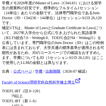
学費メモ
2026年度のMaster of Laws（C04143）における留学
生の授業料の目安です。標準的なフルタイム1セッション
（24単位）あたりの金額です。法律専門職学位であるJuris
Doctor（JD・C04236・144単位）は1セッションAUD 26,120
です。
補足
UTSは、Master of LawsとGraduate Certificate in Lawsにつ
いて、2027年入学分から公式に引き上げられた英語基準
（IELTS総合7.0・Writing6.0、TOEFL合計94・Writing21）を
公表しています。専門職学位のJuris Doctor（JD）はこの特例
表には含まれておらず、大学共通の標準基準が適用される可
能性があるため、JDのコースページでの確認をおすすめし
ます。学費についてもJD（1セッションAUD 26,120）はここ
で使用したLLMの金額とは異なります。
出典：
公式ページ
/
学費
/
出願期限
（
2026-07
確認）
Faculty of Science
理研究科
自然科学
修士
博士
TOEFL iBT（旧 0–120）
79以上
TOEFL iBT（新 1–6）
4.0以上