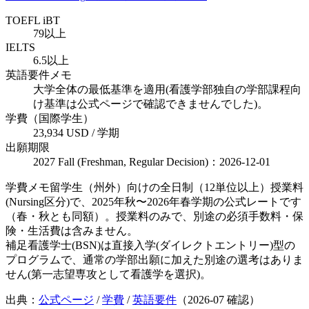
TOEFL iBT
79以上
IELTS
6.5以上
英語要件メモ
大学全体の最低基準を適用(看護学部独自の学部課程向
け基準は公式ページで確認できませんでした)。
学費（国際学生）
23,934 USD / 学期
出願期限
2027 Fall (Freshman, Regular Decision)：2026-12-01
学費メモ
留学生（州外）向けの全日制（12単位以上）授業料
(Nursing区分)で、2025年秋〜2026年春学期の公式レートです
（春・秋とも同額）。授業料のみで、別途の必須手数料・保
険・生活費は含みません。
補足
看護学士(BSN)は直接入学(ダイレクトエントリー)型の
プログラムで、通常の学部出願に加えた別途の選考はありま
せん(第一志望専攻として看護学を選択)。
出典：
公式ページ
/
学費
/
英語要件
（
2026-07
確認）