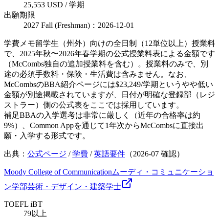
25,553 USD / 学期
出願期限
2027 Fall (Freshman)：2026-12-01
学費メモ
留学生（州外）向けの全日制（12単位以上）授業料
で、2025年秋〜2026年春学期の公式授業料表による金額です
（McCombs独自の追加授業料を含む）。授業料のみで、別
途の必須手数料・保険・生活費は含みません。なお、
McCombsのBBA紹介ページには$23,249/学期というやや低い
金額が別途掲載されていますが、日付が明確な登録部（レジ
ストラー）側の公式表をここでは採用しています。
補足
BBAの入学選考は非常に厳しく（近年の合格率は約
9%）、Common Appを通じて1年次からMcCombsに直接出
願・入学する形式です。
出典：
公式ページ
/
学費
/
英語要件
（
2026-07
確認）
Moody College of Communication
ムーディ・コミュニケーショ
ン学部
芸術・デザイン・建築
学士
TOEFL iBT
79以上