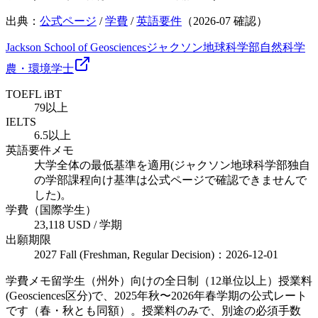
出典：
公式ページ
/
学費
/
英語要件
（
2026-07
確認）
Jackson School of Geosciences
ジャクソン地球科学部
自然科学
農・環境
学士
TOEFL iBT
79以上
IELTS
6.5以上
英語要件メモ
大学全体の最低基準を適用(ジャクソン地球科学部独自
の学部課程向け基準は公式ページで確認できませんで
した)。
学費（国際学生）
23,118 USD / 学期
出願期限
2027 Fall (Freshman, Regular Decision)：2026-12-01
学費メモ
留学生（州外）向けの全日制（12単位以上）授業料
(Geosciences区分)で、2025年秋〜2026年春学期の公式レート
です（春・秋とも同額）。授業料のみで、別途の必須手数