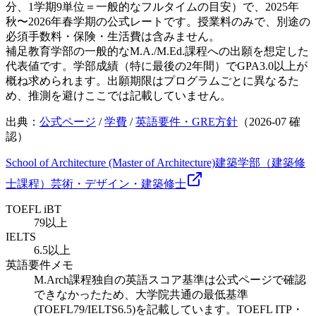
分、1学期9単位＝一般的なフルタイムの目安）で、2025年
秋〜2026年春学期の公式レートです。授業料のみで、別途の
必須手数料・保険・生活費は含みません。
補足
教育学部の一般的なM.A./M.Ed.課程への出願を想定した
代表値です。学部成績（特に最後の2年間）でGPA3.0以上が
概ね求められます。出願期限はプログラムごとに異なるた
め、推測を避けここでは記載していません。
出典：
公式ページ
/
学費
/
英語要件・GRE方針
（
2026-07
確
認）
School of Architecture (Master of Architecture)
建築学部（建築修
士課程）
芸術・デザイン・建築
修士
TOEFL iBT
79以上
IELTS
6.5以上
英語要件メモ
M.Arch課程独自の英語スコア基準は公式ページで確認
できなかったため、大学院共通の最低基準
(TOEFL79/IELTS6.5)を記載しています。TOEFL ITP・