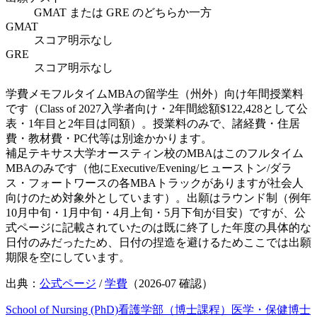
GMAT または GRE のどちらか一方
GMAT
スコア明示なし
GRE
スコア明示なし
学費メモ
フルタイムMBAの留学生（州外）向け年間授業料
です（Class of 2027入学者向け・2年間総額$122,428として公
表・1年目と2年目は同額）。授業料のみで、諸経費・住居
費・教材費・PC代等は別途かかります。
補足
テキサス大学オースティン校のMBAはこのフルタイム
MBAのみです（他にExecutive/Evening/ヒューストン/ダラ
ス・フォートワースの各MBAトラックがありますが社会人
向けのため対象外としています）。出願はラウンド制（例年
10月中旬・1月中旬・4月上旬・5月下旬が目安）ですが、公
式ページに記載されていたのは既に終了した年度の具体的な
日付のみだったため、日付の捏造を避けるためここでは出願
期限を空にしています。
出典：
公式ページ
/
学費
（
2026-07
確認）
School of Nursing (PhD)
看護学部（博士課程）
医学・保健
博士