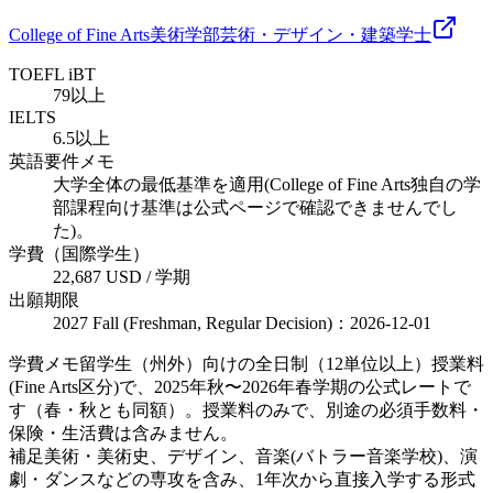
College of Fine Arts
美術学部
芸術・デザイン・建築
学士
TOEFL iBT
79以上
IELTS
6.5以上
英語要件メモ
大学全体の最低基準を適用(College of Fine Arts独自の学
部課程向け基準は公式ページで確認できませんでし
た)。
学費（国際学生）
22,687 USD / 学期
出願期限
2027 Fall (Freshman, Regular Decision)：2026-12-01
学費メモ
留学生（州外）向けの全日制（12単位以上）授業料
(Fine Arts区分)で、2025年秋〜2026年春学期の公式レートで
す（春・秋とも同額）。授業料のみで、別途の必須手数料・
保険・生活費は含みません。
補足
美術・美術史、デザイン、音楽(バトラー音楽学校)、演
劇・ダンスなどの専攻を含み、1年次から直接入学する形式