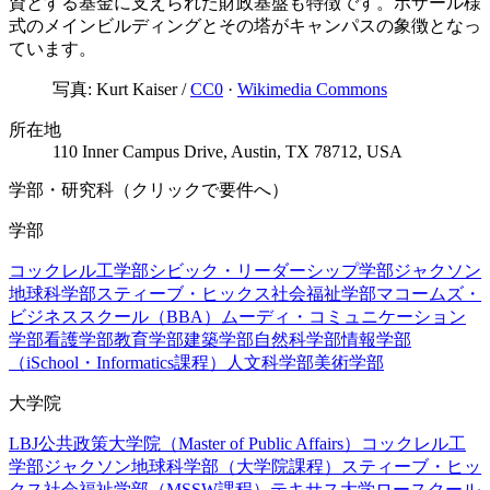
資とする基金に支えられた財政基盤も特徴です。ボザール様
式のメインビルディングとその塔がキャンパスの象徴となっ
ています。
写真:
Kurt Kaiser
/
CC0
·
Wikimedia Commons
所在地
110 Inner Campus Drive, Austin, TX 78712, USA
学部・研究科（クリックで要件へ）
学部
コックレル工学部
シビック・リーダーシップ学部
ジャクソン
地球科学部
スティーブ・ヒックス社会福祉学部
マコームズ・
ビジネススクール（BBA）
ムーディ・コミュニケーション
学部
看護学部
教育学部
建築学部
自然科学部
情報学部
（iSchool・Informatics課程）
人文科学部
美術学部
大学院
LBJ公共政策大学院（Master of Public Affairs）
コックレル工
学部
ジャクソン地球科学部（大学院課程）
スティーブ・ヒッ
クス社会福祉学部（MSSW課程）
テキサス大学ロースクール