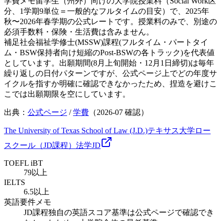
学費メモ
留学生（州外）向けの大学院授業料（Social Work区
分、1学期9単位＝一般的なフルタイムの目安）で、2025年
秋〜2026年春学期の公式レートです。授業料のみで、別途の
必須手数料・保険・生活費は含みません。
補足
社会福祉学修士(MSSW)課程(フルタイム・パートタイ
ム・BSW保持者向け短縮のPost-BSWの各トラック)を代表値
としています。出願期間(8月上旬開始・12月1日締切)は毎年
繰り返しの日付パターンですが、公式ページ上でどの年度サ
イクルを指すか明確に確認できなかったため、捏造を避けこ
こでは出願期限を空にしています。
出典：
公式ページ
/
学費
（
2026-07
確認）
The University of Texas School of Law (J.D.)
テキサス大学ロー
スクール（JD課程）
法学
JD
TOEFL iBT
79以上
IELTS
6.5以上
英語要件メモ
JD課程独自の英語スコア基準は公式ページで確認でき