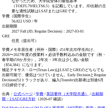
なかったため、大学院全体の最低基準
（TOEFL79/IELTS6.5）を記載しています。JD出願の主
要な適性試験はLSATまたはGREです。
学費（国際学生）
56,822 USD / 年
出願期限
2027 Fall (JD, Regular Decision)：2027-03-01
GRE
任意（提出可）
学費メモ
非居住者（州外・国際）の1年次JD学生向け、
2026〜2027年度の授業料＋必須手数料込みの金額です（秋・
春学期の9か月分）。2年次・3年次は少し低い金額
（$54,384）になります。
補足
テキサス・ロー(Texas Law)はLSATとGREのどちらでも
出願可能で、優劣はつけていません。Early DecisionとRegular
Decisionの2トラックがあり、編入(Transfer)出願者は別途6月
15日締切です。
出典：
公式ページ
/
学費
/
英語要件（大学院共通）
/
出願期
限・LSAT/GRE方針
（
2026-07
確認）
Dell Medical School (M.D.)
デル医学部（MD課程）
医学・保健