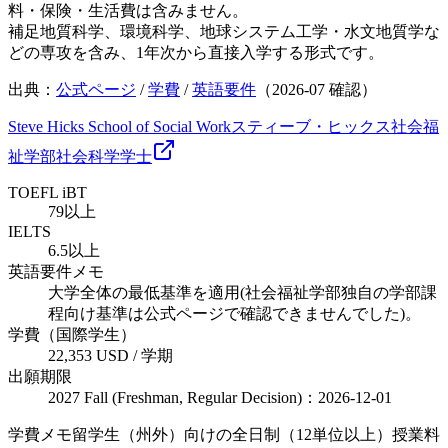
料・保険・生活費は含みません。
補足
地質科学、環境科学、地球システム工学・水文地質学な
どの専攻を含み、1年次から直接入学する形式です。
出典：
公式ページ
/
学費
/
英語要件
（
2026-07
確認）
Steve Hicks School of Social Work
スティーブ・ヒックス社会福
祉学部
社会科学
学士
TOEFL iBT
79以上
IELTS
6.5以上
英語要件メモ
大学全体の最低基準を適用(社会福祉学部独自の学部課
程向け基準は公式ページで確認できませんでした)。
学費（国際学生）
22,353 USD / 学期
出願期限
2027 Fall (Freshman, Regular Decision)：2026-12-01
学費メモ
留学生（州外）向けの全日制（12単位以上）授業料