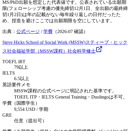
MS/PhD出願を想定した代表値です。公表されている出願期
限(フェローシップ考慮の優先締切12月1日、全出願の最終締
切1月2日)は年の記載がない毎年繰り返しの日付だったた
め、捏造を避けここでは出願期限を空にしています。
出典：
公式ページ
/
学費
（
2026-07
確認）
Steve Hicks School of Social Work (MSSW)
スティーブ・ヒック
ス社会福祉学部（MSSW課程）
社会科学
修士
TOEFL iBT
79以上
IELTS
6.5以上
英語要件メモ
MSSW課程の公式ページに明記された基準です。
TOEFL ITP・IELTS General Training・Duolingoは不可。
学費（国際学生）
9,554 USD / 学期
GRE
任意（提出可）