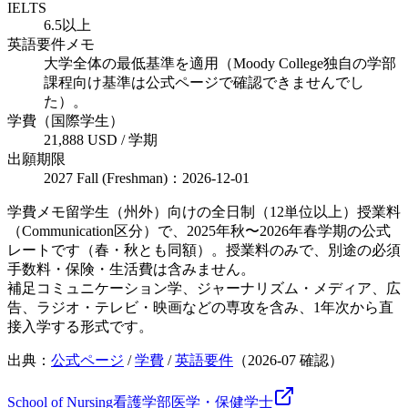
IELTS
6.5以上
英語要件メモ
大学全体の最低基準を適用（Moody College独自の学部
課程向け基準は公式ページで確認できませんでし
た）。
学費（国際学生）
21,888 USD / 学期
出願期限
2027 Fall (Freshman)：2026-12-01
学費メモ
留学生（州外）向けの全日制（12単位以上）授業料
（Communication区分）で、2025年秋〜2026年春学期の公式
レートです（春・秋とも同額）。授業料のみで、別途の必須
手数料・保険・生活費は含みません。
補足
コミュニケーション学、ジャーナリズム・メディア、広
告、ラジオ・テレビ・映画などの専攻を含み、1年次から直
接入学する形式です。
出典：
公式ページ
/
学費
/
英語要件
（
2026-07
確認）
School of Nursing
看護学部
医学・保健
学士