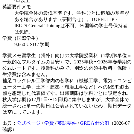
6.5以上
英語要件メモ
大学院全体の最低基準です。学科ごとに追加の基準が
ある場合があります（要問合せ）。TOEFL ITP・
IELTS General Trainingは不可。米国等の学士号保持者
は免除。
学費（国際学生）
9,660 USD / 学期
学費メモ
留学生（州外）向けの大学院授業料（1学期9単位＝
一般的なフルタイムの目安）で、2025年秋〜2026年春学期の
公式レートです。授業料のみで、別途の必須手数料・保険・
生活費は含みません。
補足
コックレル工学部内の各学科（機械工学、電気・コンピ
ューター工学、土木・建築・環境工学など）へのMS/PhD出
願を想定した代表値です。出願期限は学科ごとに設定され、
秋入学は概ね12月1日〜15日頃に集中しますが、大学全体で
統一された単一の期日は公表されていないため、期日データ
は空にしています。
出典：
公式ページ
/
学費
/
英語要件
/
GRE方針の例
（
2026-07
確認）