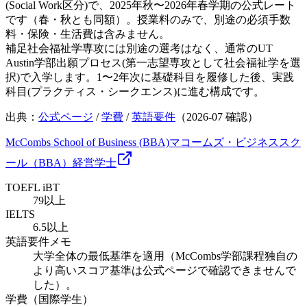
(Social Work区分)で、2025年秋〜2026年春学期の公式レート
です（春・秋とも同額）。授業料のみで、別途の必須手数
料・保険・生活費は含みません。
補足
社会福祉学専攻には別途の選考はなく、通常のUT
Austin学部出願プロセス(第一志望専攻として社会福祉学を選
択)で入学します。1〜2年次に基礎科目を履修した後、実践
科目(プラクティス・シークエンス)に進む構成です。
出典：
公式ページ
/
学費
/
英語要件
（
2026-07
確認）
McCombs School of Business (BBA)
マコームズ・ビジネススク
ール（BBA）
経営
学士
TOEFL iBT
79以上
IELTS
6.5以上
英語要件メモ
大学全体の最低基準を適用（McCombs学部課程独自の
より高いスコア基準は公式ページで確認できませんで
した）。
学費（国際学生）