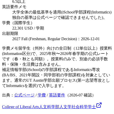
6.5以上
英語要件メモ
大学全体の最低基準を適用(iSchool学部課程(Informatics)
独自の基準は公式ページで確認できませんでした)。
学費（国際学生）
22,301 USD / 学期
出願期限
2027 Fall (Freshman, Regular Decision)：2026-12-01
学費メモ
留学生（州外）向けの全日制（12単位以上）授業料
(Information区分)で、2025年秋〜2026年春学期の公式レート
です（春・秋とも同額）。授業料のみで、別途の必須手数
料・保険・生活費は含みません。
補足
情報学部(iSchool)の学部課程であるInformatics専攻
(BA/BS、2021年開設・同学部初の学部課程)を対象としてい
ます。通常のUT Austin学部出願プロセス(第一志望専攻とし
てInformaticsを選択)で入学します。
出典：
公式ページ
/
学費
/
英語要件
（
2026-07
確認）
College of Liberal Arts
人文科学部
人文学
社会科学
学士