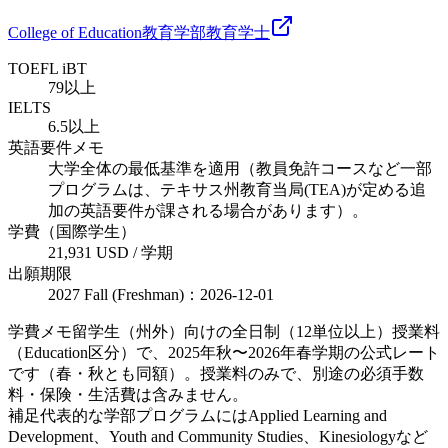
College of Education
教育学部
教育
学士
TOEFL iBT
79以上
IELTS
6.5以上
英語要件メモ
大学全体の最低基準を適用（教員免許コースなど一部
プログラムは、テキサス州教育当局(TEA)が定める追
加の英語要件が課される場合があります）。
学費（国際学生）
21,931 USD / 学期
出願期限
2027 Fall (Freshman)：2026-12-01
学費メモ
留学生（州外）向けの全日制（12単位以上）授業料
（Education区分）で、2025年秋〜2026年春学期の公式レート
です（春・秋とも同額）。授業料のみで、別途の必須手数
料・保険・生活費は含みません。
補足
代表的な学部プログラムにはApplied Learning and
Development、Youth and Community Studies、Kinesiologyなど