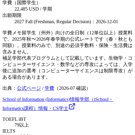
学費（国際学生）
22,485 USD / 学期
出願期限
2027 Fall (Freshman, Regular Decision)：2026-12-01
学費メモ
留学生（州外）向けの全日制（12単位以上）授業料
で、2025年秋〜2026年春学期の公式レートです（春・秋とも
同額）。授業料のみで、別途の必須手数料・保険・生活費は
含みません。
補足
学部代表プログラムとして記載しています。生物学・コ
ンピューターサイエンス・数学などの専攻によっては、入学
後に追加の選考（コンピューターサイエンスは制限専攻）が
ある場合があります。
出典：
公式ページ
/
学費
（
2026-07
確認）
School of Information (Informatics)
情報学部（iSchool・
Informatics課程）
情報・CS
学士
TOEFL iBT
79以上
IELTS