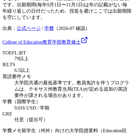
です。出願期間(毎年9月1日〜11月1日)は年の記載がない毎
年繰り返しの日付だったため、捏造を避けここでは出願期限
を空にしています。
出典：
公式ページ
/
学費
（
2026-07
確認）
College of Education
教育学部
教育
修士
TOEFL iBT
79以上
IELTS
6.5以上
英語要件メモ
大学院共通の最低基準です。教員免許を伴うプログラ
ムは、テキサス州教育当局(TEA)が定める追加の英語
要件が課される場合があります。
学費（国際学生）
9,016 USD / 学期
GRE
任意（提出可）
学費メモ
留学生（州外）向けの大学院授業料（Education区