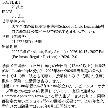
TOEFL iBT
79以上
IELTS
6.5以上
英語要件メモ
大学全体の最低基準を適用(School of Civic Leadership独
自の基準は公式ページで確認できませんでした)。
学費（国際学生）
21,277 USD / 学期
出願期限
2027 Fall (Freshman, Early Action)：2026-10-15 / 2027 Fall
(Freshman, Regular Decision)：2026-12-01
学費メモ
留学生（州外）向けの全日制（12単位以上）授業料
(Civic Leadership区分)で、2025年秋〜2026年春学期の公式レ
ートです（春・秋とも同額）。授業料のみで、別途の必須手
数料・保険・生活費は含みません。
補足
UT Austin最新の学部(2023年設立)で、シビックス・オナ
ーズ専攻の学士(BA)を提供しています。出願は通常の
Common App/ApplyTexasによる新入生プロセスに加え、同学
部指定の短いエッセイ2問への回答が必要です。2027年秋入
学向けの出願受付は2026年8月1日開始です。