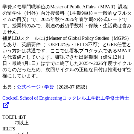
学費メモ
専門職学位のMaster of Public Affairs（MPAff）課程
の留学生（州外）向け授業料（1学期9単位＝一般的なフルタ
イムの目安）で、2025年秋〜2026年春学期の公式レートで
す。授業料のみで、別途の必須手数料・保険・生活費は含み
ません。
補足
LBJスクールにはMaster of Global Policy Studies（MGPS）
もあり、英語要件（TOEFLのみ・IELTS不可）とGRE任意と
いう方針は共通です。ここでは看板プログラムであるMPAff
を代表値としています。確認できた出願期限（優先12月1
日・最終4月1日）はすでに終了した2025〜2026年度サイクル
のものだったため、次回サイクルの正確な日付は推測せず空
欄にしています。
出典：
公式ページ
/
学費
（
2026-07
確認）
Cockrell School of Engineering
コックレル工学部
工学
修士
博士
TOEFL iBT
79以上
IELTS