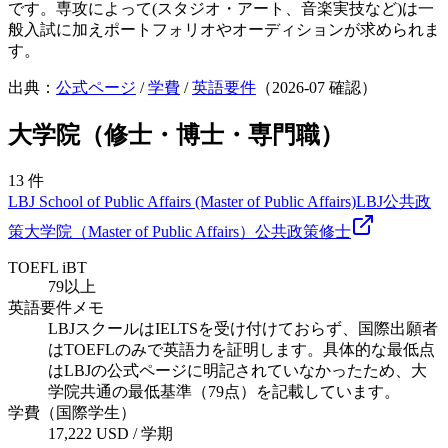
です。専攻によって(スタジオ・アート、音楽実技など)は一
般入試に加えポートフォリオやオーディションが求められま
す。
出典：
公式ページ
/
学費
/
英語要件
（
2026-07
確認）
大学院（修士・博士・専門職）
13
件
LBJ School of Public Affairs (Master of Public Affairs)
LBJ公共政
策大学院（Master of Public Affairs）
公共政策
修士
TOEFL iBT
79以上
英語要件メモ
LBJスクールはIELTSを受け付けておらず、国際出願者
はTOEFLのみで英語力を証明します。具体的な最低点
はLBJの公式ページに明記されていなかったため、大
学院共通の最低基準（79点）を記載しています。
学費（国際学生）
17,222 USD / 学期