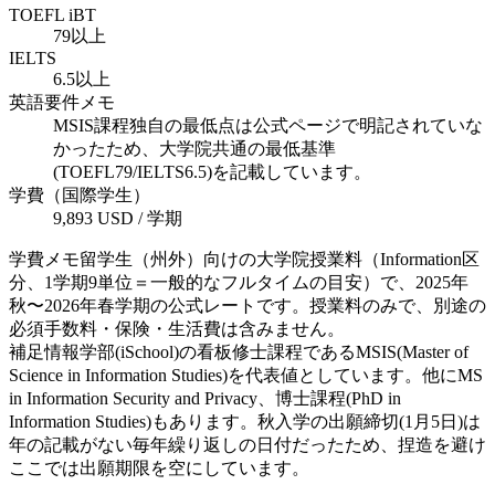
TOEFL iBT
79以上
IELTS
6.5以上
英語要件メモ
MSIS課程独自の最低点は公式ページで明記されていな
かったため、大学院共通の最低基準
(TOEFL79/IELTS6.5)を記載しています。
学費（国際学生）
9,893 USD / 学期
学費メモ
留学生（州外）向けの大学院授業料（Information区
分、1学期9単位＝一般的なフルタイムの目安）で、2025年
秋〜2026年春学期の公式レートです。授業料のみで、別途の
必須手数料・保険・生活費は含みません。
補足
情報学部(iSchool)の看板修士課程であるMSIS(Master of
Science in Information Studies)を代表値としています。他にMS
in Information Security and Privacy、博士課程(PhD in
Information Studies)もあります。秋入学の出願締切(1月5日)は
年の記載がない毎年繰り返しの日付だったため、捏造を避け
ここでは出願期限を空にしています。