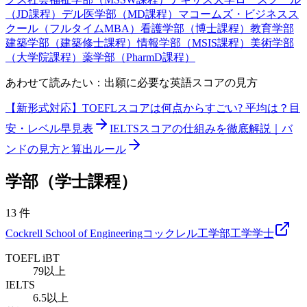
（JD課程）
デル医学部（MD課程）
マコームズ・ビジネスス
クール（フルタイムMBA）
看護学部（博士課程）
教育学部
建築学部（建築修士課程）
情報学部（MSIS課程）
美術学部
（大学院課程）
薬学部（PharmD課程）
あわせて読みたい：出願に必要な英語スコアの見方
【新形式対応】TOEFLスコアは何点からすごい? 平均は？目
安・レベル早見表
IELTSスコアの仕組みを徹底解説｜バ
ンドの見方と算出ルール
学部（学士課程）
13
件
Cockrell School of Engineering
コックレル工学部
工学
学士
TOEFL iBT
79以上
IELTS
6.5以上