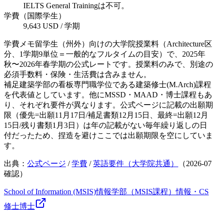
IELTS General Trainingは不可。
学費（国際学生）
9,643 USD / 学期
学費メモ
留学生（州外）向けの大学院授業料（Architecture区
分、1学期9単位＝一般的なフルタイムの目安）で、2025年
秋〜2026年春学期の公式レートです。授業料のみで、別途の
必須手数料・保険・生活費は含みません。
補足
建築学部の看板専門職学位である建築修士(M.Arch)課程
を代表値としています。他にMSSD・MAAD・博士課程もあ
り、それぞれ要件が異なります。公式ページに記載の出願期
限（優先=出願11月17日/補足書類12月15日、最終=出願12月
15日/残り書類1月3日）は年の記載がない毎年繰り返しの日
付だったため、捏造を避けここでは出願期限を空にしていま
す。
出典：
公式ページ
/
学費
/
英語要件（大学院共通）
（
2026-07
確認）
School of Information (MSIS)
情報学部（MSIS課程）
情報・CS
修士
博士