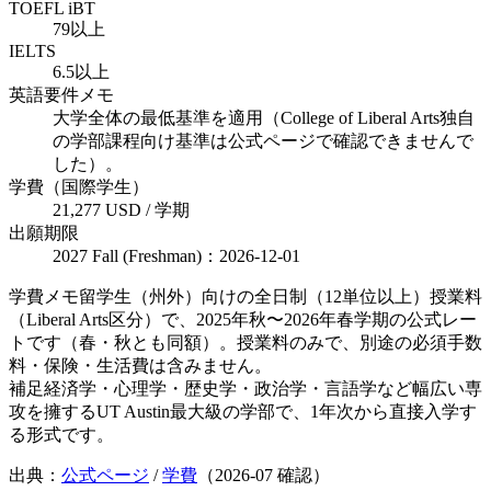
TOEFL iBT
79以上
IELTS
6.5以上
英語要件メモ
大学全体の最低基準を適用（College of Liberal Arts独自
の学部課程向け基準は公式ページで確認できませんで
した）。
学費（国際学生）
21,277 USD / 学期
出願期限
2027 Fall (Freshman)：2026-12-01
学費メモ
留学生（州外）向けの全日制（12単位以上）授業料
（Liberal Arts区分）で、2025年秋〜2026年春学期の公式レー
トです（春・秋とも同額）。授業料のみで、別途の必須手数
料・保険・生活費は含みません。
補足
経済学・心理学・歴史学・政治学・言語学など幅広い専
攻を擁するUT Austin最大級の学部で、1年次から直接入学す
る形式です。
出典：
公式ページ
/
学費
（
2026-07
確認）