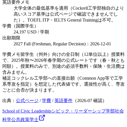
英語要件メモ
大学全体の最低基準を適用（Cockrell工学部独自のより
高いスコア基準は公式ページで確認できませんでし
た）。TOEFL ITP・IELTS General Trainingは不可。
学費（国際学生）
24,197 USD / 学期
出願期限
2027 Fall (Freshman, Regular Decision)：2026-12-01
学費メモ
留学生（州外）向けの全日制（12単位以上）授業料
で、2025年秋〜2026年春学期の公式レートです（春・秋とも
同額）。授業料のみで、別途の必須手数料・保険・生活費は
含みません。
補足
コックレル工学部への直接出願（Common App等で工学
系専攻を指定）を想定した代表値です。選抜性が高く、専攻
ごとに合否が決まります。
出典：
公式ページ
/
学費
/
英語要件
（
2026-07
確認）
School of Civic Leadership
シビック・リーダーシップ学部
社会
科学
公共政策
学士