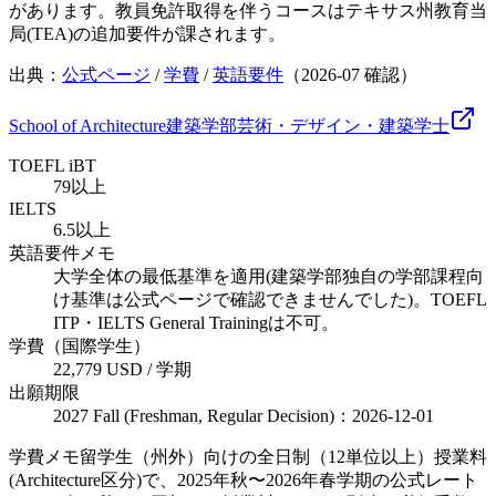
があります。教員免許取得を伴うコースはテキサス州教育当
局(TEA)の追加要件が課されます。
出典：
公式ページ
/
学費
/
英語要件
（
2026-07
確認）
School of Architecture
建築学部
芸術・デザイン・建築
学士
TOEFL iBT
79以上
IELTS
6.5以上
英語要件メモ
大学全体の最低基準を適用(建築学部独自の学部課程向
け基準は公式ページで確認できませんでした)。TOEFL
ITP・IELTS General Trainingは不可。
学費（国際学生）
22,779 USD / 学期
出願期限
2027 Fall (Freshman, Regular Decision)：2026-12-01
学費メモ
留学生（州外）向けの全日制（12単位以上）授業料
(Architecture区分)で、2025年秋〜2026年春学期の公式レート