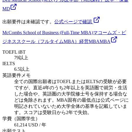
MD
出願要件は未確認です。
公式ページで確認
McCombs School of Business (Full-Time MBA)
マコームズ・ビ
ジネススクール（フルタイムMBA）
経営
MBA
MBA
TOEFL iBT
79以上
IELTS
6.5以上
英語要件メモ
全ての国際出願者はTOEFLまたはIELTSの受験が必要
ですが、直近4年のうち2年以上を英語圏で就労・生活
した場合や、英語圏の大学院修士号を保持する場合な
どは免除されます。MBA固有の最低点は公式ページに
明記されていないため大学全体の基準を記載していま
す。スコアは受験日から2年で失効。
学費（国際学生）
61,214 USD / 年
出願テスト