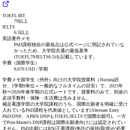
TOEFL iBT
79以上
IELTS
6.5以上
英語要件メモ
PhD課程独自の最低点は公式ページに明記されていな
かったため、大学院共通の最低基準
(TOEFL79/IELTS6.5)を記載しています。
学費（国際学生）
9,670 USD / 学期
学費メモ
留学生（州外）向けの大学院授業料（Nursing区
分、1学期9単位＝一般的なフルタイムの目安）で、2025年
秋〜2026年春学期の公式レートです。授業料のみで、別途の
必須手数料・保険・生活費は含みません。
補足
看護学部の大学院課程のうち、国際出願者を明確に受け
入れているPhD課程を代表値としています(Alternate Entry
PhD/DNP、APRN DNPもTOEFL/IELTSで国際出願可)。一方
でPost-Master's DNP課程は国際出願者向けには認定されてい
ません。PhD出願にはRN(正看護師)免許の保持(取得)が必要