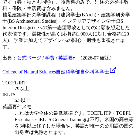
です（春・秋とも同額）。授業料のみで、別途の必須手数
料・保険・生活費は含みません。
補足
建築学部の学部課程（建築学士(BArch)・建築学研究学
士(BS Architectural Studies)・インテリアデザイン学士(BS
Interior Design)）への第一志望専攻としての出願を想定した
代表値です。選抜性が高く(応募約1,000人に対し合格約120
人)、学業に加えてデザインへの関心・適性も重視されま
す。
出典：
公式ページ
/
学費
/
英語要件
（
2026-07
確認）
College of Natural Sciences
自然科学部
自然科学
学士
TOEFL iBT
79以上
IELTS
6.5以上
英語要件メモ
これは大学全体の最低基準です。TOEFL ITP・TOEFL
Essentials・IELTS General Trainingは不可。米国の高校等
を3年以上修了した場合や、英語が唯一の公用語の国の
出身者は免除されます。