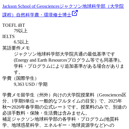
Jackson School of Geosciences
ジャクソン地球科学部（大学院
課程）
自然科学
農・環境
修士
博士
TOEFL iBT
79以上
IELTS
6.5以上
英語要件メモ
ジャクソン地球科学部大学院共通の最低基準です
(Energy and Earth Resourcesプログラム等でも同基準)。
学科・プログラムにより追加基準がある場合がありま
す。
学費（国際学生）
9,363 USD / 学期
学費メモ
留学生（州外）向けの大学院授業料（Geosciences区
分、1学期9単位＝一般的なフルタイムの目安）で、2025年
秋〜2026年春学期の公式レートです。授業料のみで、別途の
必須手数料・保険・生活費は含みません。
補足
ジャクソン地球科学部の各学科・プログラム(地質科
学、地球惑星科学、エネルギー・地球資源学など)への