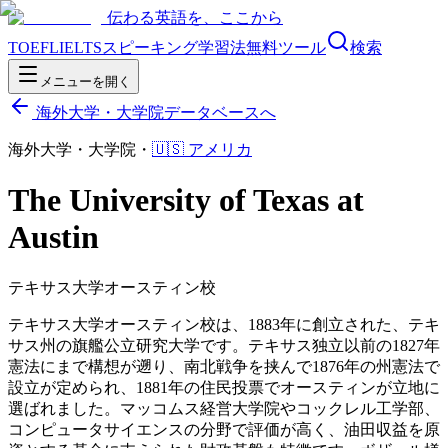
伝わる英語を、ここから
TOEFL
IELTS
スピーキング
学習法
無料ツール
検索
メニューを開く
海外大学・大学院データベースへ
海外大学・大学院
・
🇺🇸
アメリカ
The University of Texas at
Austin
テキサス大学オースティン校
テキサス大学オースティン校は、1883年に創立された、テキ
サス州の旗艦公立研究大学です。テキサス独立以前の1827年
憲法にまで構想が遡り、南北戦争を挟んで1876年の州憲法で
設立が定められ、1881年の住民投票でオースティンが立地に
選ばれました。マッコムス経営大学院やコックレル工学部、
コンピュータサイエンスの分野で評価が高く、油田収益を原