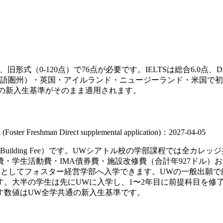
旧形式（0-120点）で76点が必要です。IELTSは総合6.0点、Duol
語圏州）・英国・アイルランド・ニュージーランド・米国で初
の新入生基準がそのまま適用されます。
l (Foster Freshman Direct supplemental application)：2027-04-05
g Fee+Building Fee）です。UWシアトル校の学部課程
学生活動費・IMA債券費・施設改修費（合計年927ドル）および
t』としてフォスター経営学部へ入学できます。UWの一般出願で経営学（Bu
の学生は先にUWに入学し、1〜2年目に前提科目を修了した上で『S
す数値はUW全学共通の新入生基準です。