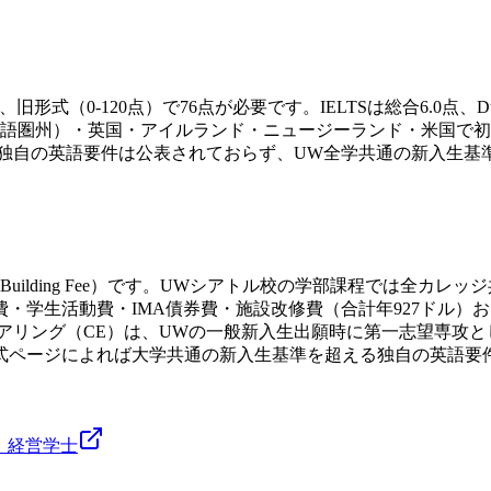
旧形式（0-120点）で76点が必要です。IELTSは総合6.0点、Duol
語圏州）・英国・アイルランド・ニュージーランド・米国で初
独自の英語要件は公表されておらず、UW全学共通の新入生基
g Fee+Building Fee）です。UWシアトル校の学部課程
学生活動費・IMA債券費・施設改修費（合計年927ドル）および
アリング（CE）は、UWの一般新入生出願時に第一志望専攻
式ページによれば大学共通の新入生基準を超える独自の英語要
）
経営
学士