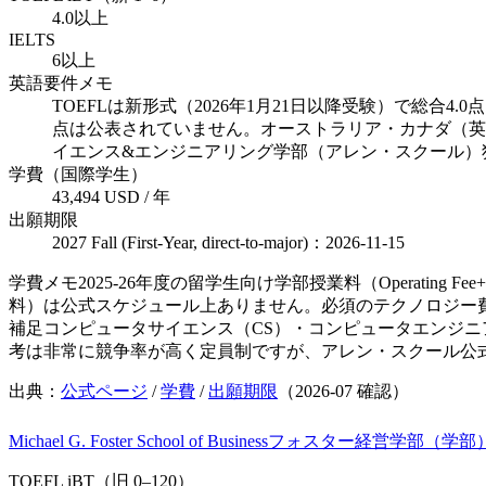
4.0以上
IELTS
6以上
英語要件メモ
TOEFLは新形式（2026年1月21日以降受験）で総合4.0点、
点は公表されていません。オーストラリア・カナダ（英
イエンス&エンジニアリング学部（アレン・スクール）
学費（国際学生）
43,494 USD / 年
出願期限
2027 Fall (First-Year, direct-to-major)：2026-11-15
学費メモ
2025-26年度の留学生向け学部授業料（Operatin
料）は公式スケジュール上ありません。必須のテクノロジー費・
補足
コンピュータサイエンス（CS）・コンピュータエンジニ
考は非常に競争率が高く定員制ですが、アレン・スクール公
出典：
公式ページ
/
学費
/
出願期限
（
2026-07
確認）
Michael G. Foster School of Business
フォスター経営学部（学部
TOEFL iBT（旧 0–120）