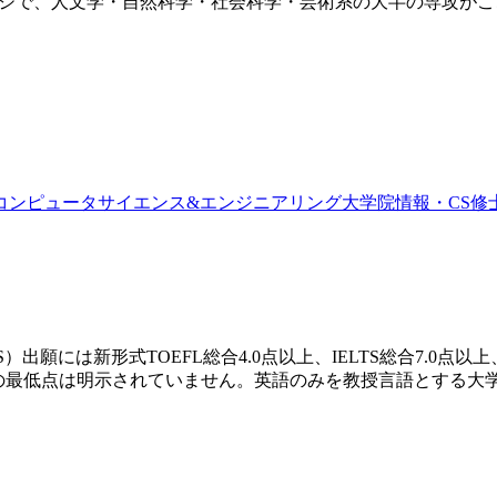
s）はUW最大のカレッジで、人文学・自然科学・社会科学・芸術系の大
コンピュータサイエンス&エンジニアリング大学院
情報・CS
修
願には新形式TOEFL総合4.0点以上、IELTS総合7.0点以上、
点）の最低点は明示されていません。英語のみを教授言語とする