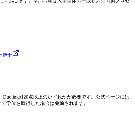
半の専攻がここに属します。学部出願は大学全体の一般新入生出願プロセ
士
博士
Duolingo120点以上のいずれかが必要です。公式ページには
大学で学位を取得した場合は免除されます。