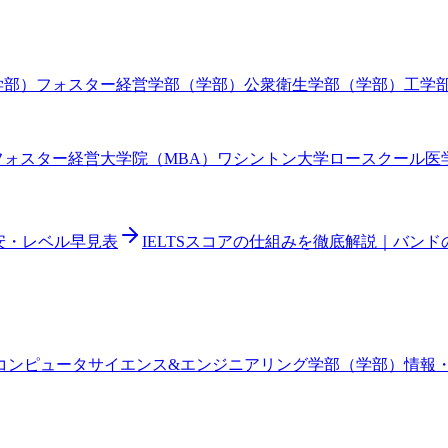
学部）
フォスター経営学部（学部）
公衆衛生学部（学部）
工学
フォスター経営大学院（MBA）
ワシントン大学ロースクール
医
目安・レベル早見表
IELTSスコアの仕組みを徹底解説｜バン
コンピュータサイエンス&エンジニアリング学部（学部）
情報・