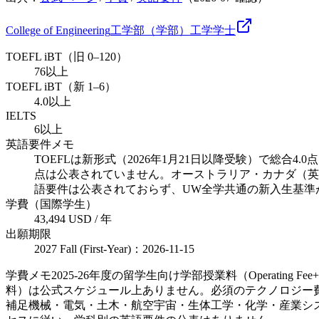
College of Engineering
工学部（学部）
工学
学士
TOEFL iBT（旧 0–120）
76以上
TOEFL iBT（新 1–6）
4.0以上
IELTS
6以上
英語要件メモ
TOEFLは新形式（2026年1月21日以降受験）で総合4.0点、
点は公表されていません。オーストラリア・カナダ（英
語要件は公表されておらず、UW全学共通の新入生基準
学費（国際学生）
43,494 USD / 年
出願期限
2027 Fall (First-Year)：2026-11-15
学費メモ
2025-26年度の留学生向け学部授業料（Operatin
料）は公式スケジュール上ありません。必須のテクノロジー費・
補足
機械・電気・土木・航空宇宙・生体工学・化学・産業シ