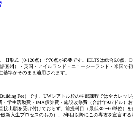
旧形式（0-120点）で76点が必要です。IELTSは総合6.0点、Duol
語圏州）・英国・アイルランド・ニュージーランド・米国で初
生基準がそのまま適用されます。
g Fee+Building Fee）です。UWシアトル校の学部課程
学生活動費・IMA債券費・施設改修費（合計年927ドル）および
th）専攻は新入生の直接出願を受け付けておらず、前提科目（最低30〜
一般新入生プロセスのもの）、2年目以降にこの専攻を宣言する