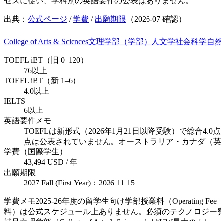
セスに従い、学科別の英語要件の公表はありません。
出典：
公式ページ
/
学費
/
出願期限
（
2026-07
確認）
College of Arts & Sciences
文理学部（学部）
人文学
社会科学
自
TOEFL iBT（旧 0–120）
76以上
TOEFL iBT（新 1–6）
4.0以上
IELTS
6以上
英語要件メモ
TOEFLは新形式（2026年1月21日以降受験）で総合4.0点、
点は公表されていません。オーストラリア・カナダ（英
学費（国際学生）
43,494 USD / 年
出願期限
2027 Fall (First-Year)：2026-11-15
学費メモ
2025-26年度の留学生向け学部授業料（Operatin
料）は公式スケジュール上ありません。必須のテクノロジー費・