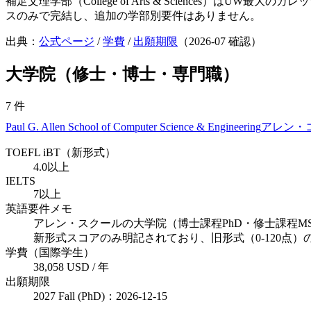
補足
文理学部（College of Arts & Science
スのみで完結し、追加の学部別要件はありません。
出典：
公式ページ
/
学費
/
出願期限
（
2026-07
確認）
大学院（修士・博士・専門職）
7
件
Paul G. Allen School of Computer Science & Engineering
アレン・
TOEFL iBT（新形式）
4.0以上
IELTS
7以上
英語要件メモ
アレン・スクールの大学院（博士課程PhD・修士課程MS）出
新形式スコアのみ明記されており、旧形式（0-120
学費（国際学生）
38,058 USD / 年
出願期限
2027 Fall (PhD)：2026-12-15