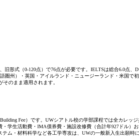
旧形式（0-120点）で76点が必要です。IELTSは総合6.0点、Duol
語圏州）・英国・アイルランド・ニュージーランド・米国で初
がそのまま適用されます。
g Fee+Building Fee）です。UWシアトル校の学部課程
学生活動費・IMA債券費・施設改修費（合計年927ドル）および
ステム・材料科学など各工学専攻は、UWの一般新入生出願時