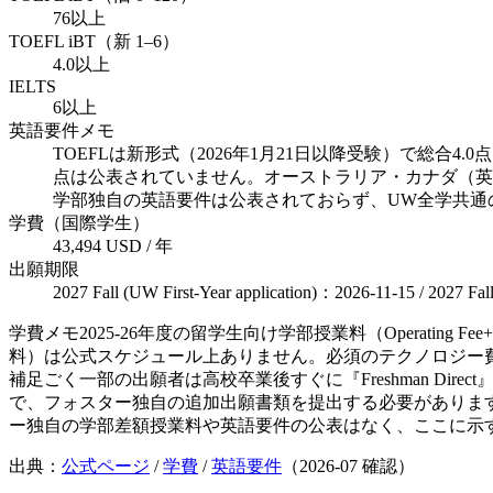
76以上
TOEFL iBT（新 1–6）
4.0以上
IELTS
6以上
英語要件メモ
TOEFLは新形式（2026年1月21日以降受験）で総合4.0点、
点は公表されていません。オーストラリア・カナダ（英
学部独自の英語要件は公表されておらず、UW全学共通
学費（国際学生）
43,494 USD / 年
出願期限
2027 Fall (UW First-Year application)：2026-11-15 / 2027 Fal
学費メモ
2025-26年度の留学生向け学部授業料（Operatin
料）は公式スケジュール上ありません。必須のテクノロジー費・
補足
ごく一部の出願者は高校卒業後すぐに『Freshman Direc
で、フォスター独自の追加出願書類を提出する必要があります。大半
ー独自の学部差額授業料や英語要件の公表はなく、ここに示
出典：
公式ページ
/
学費
/
英語要件
（
2026-07
確認）