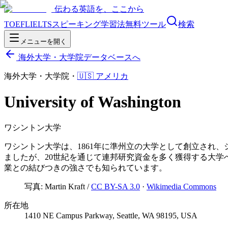
伝わる英語を、ここから
TOEFL
IELTS
スピーキング
学習法
無料ツール
検索
メニューを開く
海外大学・大学院データベースへ
海外大学・大学院
・
🇺🇸
アメリカ
University of Washington
ワシントン大学
ワシントン大学は、1861年に準州立の大学として創立され
ましたが、20世紀を通じて連邦研究資金を多く獲得する大学へと発
業との結びつきの強さでも知られています。
写真:
Martin Kraft
/
CC BY-SA 3.0
·
Wikimedia Commons
所在地
1410 NE Campus Parkway, Seattle, WA 98195, USA