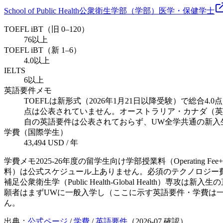
School of Public Health
公衆衛生学部（学部）
医学・保健
学士
TOEFL iBT（旧 0–120）
76以上
TOEFL iBT（新 1–6）
4.0以上
IELTS
6以上
英語要件メモ
TOEFLは新形式（2026年1月21日以降受験）で総合4.0点、
点は公表されていません。オーストラリア・カナダ（英
自の英語要件は公表されておらず、UW全学共通の新入
学費（国際学生）
43,494 USD / 年
学費メモ
2025-26年度の留学生向け学部授業料（Operatin
料）は公式スケジュール上ありません。必須のテクノロジー費・
補足
公衆衛生学（Public Health-Global Heal
願者はまずUWに一般入学し（ここに示す英語要件・学費は
ん。
出典：
公式ページ
/
学費
/
英語要件
（
2026-07
確認）