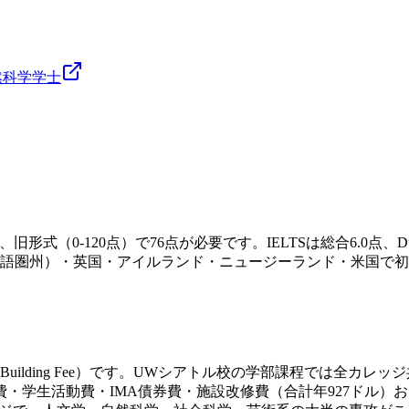
然科学
学士
旧形式（0-120点）で76点が必要です。IELTSは総合6.0点、Duol
語圏州）・英国・アイルランド・ニュージーランド・米国で初
g Fee+Building Fee）です。UWシアトル校の学部課程
学生活動費・IMA債券費・施設改修費（合計年927ドル）および