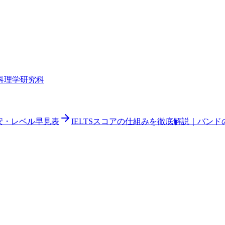
科
理学研究科
目安・レベル早見表
IELTSスコアの仕組みを徹底解説｜バン