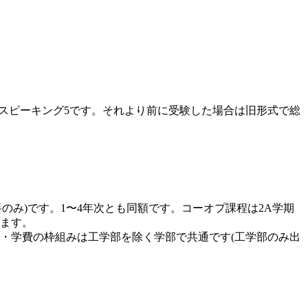
ング5・スピーキング5です。それより前に受験した場合は旧形式で総
業料のみ)です。1〜4年次とも同額です。コーオプ課程は2A学期
ります。
要件・学費の枠組みは工学部を除く学部で共通です(工学部のみ出