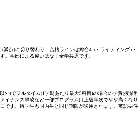
形式(1〜6点満点)に切り替わり、合格ラインは総合4.5・ライティ
ります。学部による違いはなく全学共通です。
オプ以外)でフルタイム(1学期あたり最大5科目)の場合の学費(授
ファイナンス専攻など一部プログラムは上級年次でやや高くな
年2月15日です。留学生も国内生と同じ期限が適用されます。英語