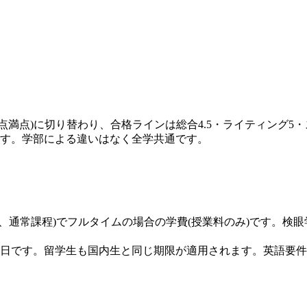
形式(1〜6点満点)に切り替わり、合格ラインは総合4.5・ライティ
ります。学部による違いはなく全学共通です。
通常課程)でフルタイムの場合の学費(授業料のみ)です。検眼学(Opt
年2月15日です。留学生も国内生と同じ期限が適用されます。英語