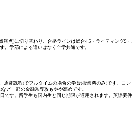
形式(1〜6点満点)に切り替わり、合格ラインは総合4.5・ライティ
ります。学部による違いはなく全学共通です。
年次、通常課程)でフルタイムの場合の学費(授業料のみ)です。
 Managementなど一部の金融系専攻もやや高めです。
年2月15日です。留学生も国内生と同じ期限が適用されます。英語