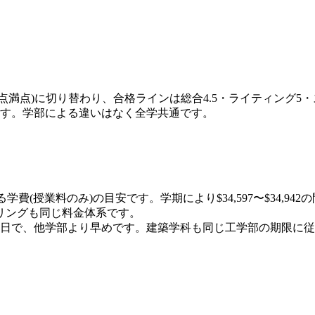
形式(1〜6点満点)に切り替わり、合格ラインは総合4.5・ライティ
ります。学部による違いはなく全学共通です。
る学費(授業料のみ)の目安です。学期により$34,597〜$34,9
リングも同じ料金体系です。
7年2月1日で、他学部より早めです。建築学科も同じ工学部の期