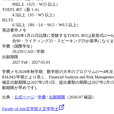
90以上（S25・W25 以上）
TOEFL iBT（新 1–6）
4.5以上（S5・W5 以上）
IELTS
6.5以上（R6・L6・S6.5・W6.5 以上）
英語要件メモ
2026年1月21日以降に受験するTOEFL iBTは新
合90・ライティング25・スピーキング25が基準にな
学費（国際学生）
29,259 CAD / 学期
出願期限
2027 Fall：2027-02-01
学費メモ
2026年秋学期、数学部の大半のプログラム(1〜4
$34,942/学期とより高く、Financial Analysis and Risk
補足
出願期限は2027年2月1日、提出書類の期限は2027
願期限が早めです)。
出典：
公式ページ
/
学費
/
出願期限
（
2026-07
確認）
Faculty of Arts
文学部
人文学
学士