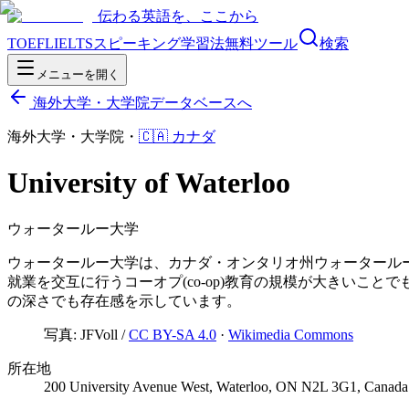
伝わる英語を、ここから
TOEFL
IELTS
スピーキング
学習法
無料ツール
検索
メニューを開く
海外大学・大学院データベースへ
海外大学・大学院
・
🇨🇦
カナダ
University of Waterloo
ウォータールー大学
ウォータールー大学は、カナダ・オンタリオ州ウォータールー
就業を交互に行うコーオプ(co-op)教育の規模が大きい
の深さでも存在感を示しています。
写真:
JFVoll
/
CC BY-SA 4.0
·
Wikimedia Commons
所在地
200 University Avenue West, Waterloo, ON N2L 3G1, Canada