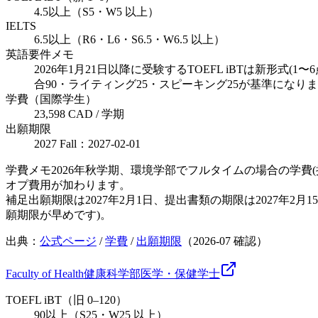
4.5以上（S5・W5 以上）
IELTS
6.5以上（R6・L6・S6.5・W6.5 以上）
英語要件メモ
2026年1月21日以降に受験するTOEFL iBTは新
合90・ライティング25・スピーキング25が基準にな
学費（国際学生）
23,598 CAD / 学期
出願期限
2027 Fall：2027-02-01
学費メモ
2026年秋学期、環境学部でフルタイムの場合の学費
オプ費用が加わります。
補足
出願期限は2027年2月1日、提出書類の期限は2027
願期限が早めです)。
出典：
公式ページ
/
学費
/
出願期限
（
2026-07
確認）
Faculty of Health
健康科学部
医学・保健
学士
TOEFL iBT（旧 0–120）
90以上（S25・W25 以上）