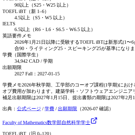
90以上（S25・W25 以上）
TOEFL iBT（新 1–6）
4.5以上（S5・W5 以上）
IELTS
6.5以上（R6・L6・S6.5・W6.5 以上）
英語要件メモ
2026年1月21日以降に受験するTOEFL iBTは新
合90・ライティング25・スピーキング25が基準にな
学費（国際学生）
34,942 CAD / 学期
出願期限
2027 Fall：2027-01-15
学費メモ
2026年秋学期、工学部のコーオプ課程(1学期)におけ
オプ費用が加わります。建築学科・ソフトウェアエンジニア
補足
出願期限は2027年1月15日、提出書類の期限は202
出典：
公式ページ
/
学費
/
出願期限
（
2026-07
確認）
Faculty of Mathematics
数学部
自然科学
学士
TOEFL iBT（旧 0–120）