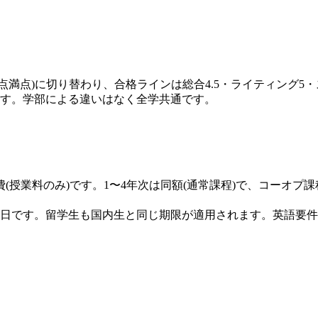
形式(1〜6点満点)に切り替わり、合格ラインは総合4.5・ライティ
ります。学部による違いはなく全学共通です。
費(授業料のみ)です。1〜4年次は同額(通常課程)で、コーオプ
年2月15日です。留学生も国内生と同じ期限が適用されます。英語