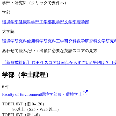
学部・研究科（クリックで要件へ）
学部
環境学部
健康科学部
工学部
数学部
文学部
理学部
大学院
環境学研究科
健康科学研究科
工学研究科
数学研究科
文学研究
あわせて読みたい：出願に必要な英語スコアの見方
【新形式対応】TOEFLスコアは何点からすごい? 平均は？
学部（学士課程）
6
件
Faculty of Environment
環境学部
農・環境
学士
TOEFL iBT（旧 0–120）
90以上（S25・W25 以上）
TOEFL iBT（新 1–6）