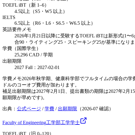
TOEFL iBT（新 1–6）
4.5以上（S5・W5 以上）
IELTS
6.5以上（R6・L6・S6.5・W6.5 以上）
英語要件メモ
2026年1月21日以降に受験するTOEFL iBTは新
合90・ライティング25・スピーキング25が基準にな
学費（国際学生）
25,296 CAD / 学期
出願期限
2027 Fall：2027-02-01
学費メモ
2026年秋学期、健康科学部でフルタイムの場合の学
ドルのコーオプ費用が加わります。
補足
出願期限は2027年2月1日、提出書類の期限は2027
願期限が早めです)。
出典：
公式ページ
/
学費
/
出願期限
（
2026-07
確認）
Faculty of Engineering
工学部
工学
学士
TOEFL iBT（旧 0–120）