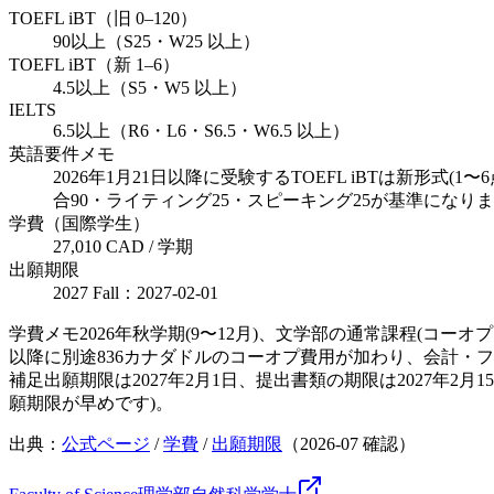
TOEFL iBT（旧 0–120）
90以上（S25・W25 以上）
TOEFL iBT（新 1–6）
4.5以上（S5・W5 以上）
IELTS
6.5以上（R6・L6・S6.5・W6.5 以上）
英語要件メモ
2026年1月21日以降に受験するTOEFL iBTは新
合90・ライティング25・スピーキング25が基準にな
学費（国際学生）
27,010 CAD / 学期
出願期限
2027 Fall：2027-02-01
学費メモ
2026年秋学期(9〜12月)、文学部の通常課程(コー
以降に別途836カナダドルのコーオプ費用が加わり、会計・
補足
出願期限は2027年2月1日、提出書類の期限は2027
願期限が早めです)。
出典：
公式ページ
/
学費
/
出願期限
（
2026-07
確認）