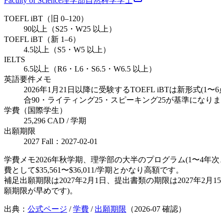
Faculty of Science
理学部
自然科学
学士
TOEFL iBT（旧 0–120）
90以上（S25・W25 以上）
TOEFL iBT（新 1–6）
4.5以上（S5・W5 以上）
IELTS
6.5以上（R6・L6・S6.5・W6.5 以上）
英語要件メモ
2026年1月21日以降に受験するTOEFL iBTは新
合90・ライティング25・スピーキング25が基準にな
学費（国際学生）
25,296 CAD / 学期
出願期限
2027 Fall：2027-02-01
学費メモ
2026年秋学期、理学部の大半のプログラム(1〜4年次、
費として$35,561〜$36,011/学期とかなり高額です。
補足
出願期限は2027年2月1日、提出書類の期限は2027
願期限が早めです)。
出典：
公式ページ
/
学費
/
出願期限
（
2026-07
確認）