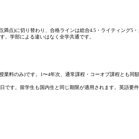
形式(1〜6点満点)に切り替わり、合格ラインは総合4.5・ライティ
ります。学部による違いはなく全学共通です。
(授業料のみ)です。1〜4年次、通常課程・コーオプ課程とも同額
年2月15日です。留学生も国内生と同じ期限が適用されます。英語