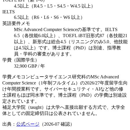
4.5以上（R4.5・L5・S4.5・W4.5 以上）
IELTS
6.5以上（R6・L6・S6・W6 以上）
英語要件メモ
MSc Advanced Computer Scienceの基準です。IELTS
6.5（各技能6.0以上）、TOEFL iBT旧形式87（各技能21
以上）、新形式は総合4.5（リスニングのみ5.0、他技能
は4.5以上）です。博士課程（PhD）は別途、指導教
員・学科の審査があります。
学費（国際学生）
32,900 GBP / 年
学費メモ
コンピュータサイエンス研究科のMSc Advanced
Computer Science（1年制フルタイム）の2026/27年度留学生向
け年間授業料です。サイバーセキュリティ・AIなど他の修
士課程もほぼ同水準です。博士課程（PhD）の学費は別途設
定されています。
補足
大学院（taught）は大学へ直接出願する方式で、大学全
体としての固定締切日は公表されていません。
出典：
公式ページ
（
2026-07
確認）