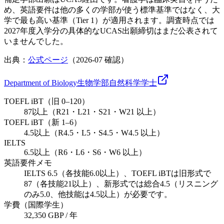
め、英語要件は他の多くの学部が使う標準基準ではなく、大
学で最も高い基準（Tier 1）が適用されます。調査時点では
2027年度入学分の具体的なUCAS出願締切はまだ公表されて
いませんでした。
出典：
公式ページ
（
2026-07
確認）
Department of Biology
生物学部
自然科学
学士
TOEFL iBT（旧 0–120）
87以上（R21・L21・S21・W21 以上）
TOEFL iBT（新 1–6）
4.5以上（R4.5・L5・S4.5・W4.5 以上）
IELTS
6.5以上（R6・L6・S6・W6 以上）
英語要件メモ
IELTS 6.5（各技能6.0以上）、TOEFL iBTは旧形式で
87（各技能21以上）、新形式では総合4.5（リスニング
のみ5.0、他技能は4.5以上）が必要です。
学費（国際学生）
32,350 GBP / 年