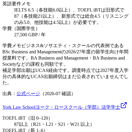
英語要件メモ
IELTS 6.5（各技能6.0以上）、TOEFL iBTは旧形式で
87（各技能21以上）、新形式では総合4.5（リスニング
のみ5.0、他技能は4.5以上）が必要です。
学費（国際学生）
27,500 GBP / 年
学費メモ
ビジネス&ソサエティ・スクールの代表例である
BSc Business and Managementの2026/27年度の留学生向け年間
授業料です。BA Business and Management・BA Business and
Societyなどの課程も同額です。
補足
学部出願はUCAS経由です。調査時点では2027年度入学
分の具体的なUCAS出願締切はまだ公表されていませんでし
た。
出典：
公式ページ
（
2026-07
確認）
York Law School
ヨーク・ロースクール（学部）
法学
学士
TOEFL iBT（旧 0–120）
87以上（R21・L21・S21・W21 以上）
TOEFL iBT（新 1–6）