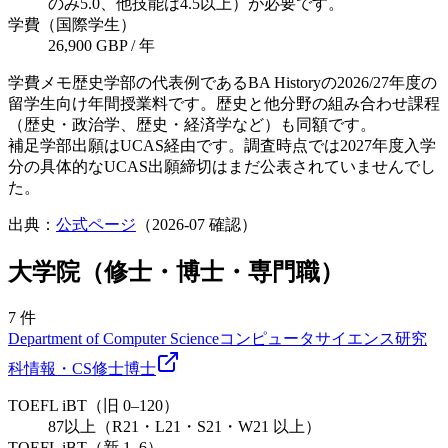
のみ5.0、他技能は4.5以上）が必要です。
学費（国際学生）
26,900 GBP / 年
学費メモ
歴史学部の代表例であるBA Historyの2026/27年度の
留学生向け年間授業料です。歴史と他分野の組み合わせ課程
（歴史・政治学、歴史・経済学など）も同額です。
補足
学部出願はUCAS経由です。調査時点では2027年度入学
分の具体的なUCAS出願締切はまだ公表されていませんでし
た。
出典：
公式ページ
（
2026-07
確認）
大学院（修士・博士・専門職）
7
件
Department of Computer Science
コンピュータサイエンス研究
科
情報・CS
修士
博士
TOEFL iBT（旧 0–120）
87以上（R21・L21・S21・W21 以上）
TOEFL iBT（新 1–6）