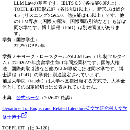
LLM Lawの基準です。IELTS 6.5（各技能6.0以上）、
TOEFL iBT旧形式87（各技能21以上）、新形式は総合
4.5（リスニングのみ5.0、他技能は4.5以上）です。他
のLLM専攻（国際人権法、国際商取引法など）もほぼ
同水準です。博士課程（PhD）は別途審査がありま
す。
学費（国際学生）
27,250 GBP / 年
学費メモ
ヨーク・ロースクールのLLM Law（1年制フルタイ
ム）の2026/27年度留学生向け年間授業料です。国際人権
法、国際商取引法など他のLLM専攻もほぼ同水準です。博
士課程（PhD）の学費は別途設定されています。
補足
大学院（taught）は大学へ直接出願する方式で、大学全
体としての固定締切日は公表されていません。
出典：
公式ページ
（
2026-07
確認）
Department of English and Related Literature
英文学研究科
人文学
修士
博士
TOEFL iBT（旧 0–120）