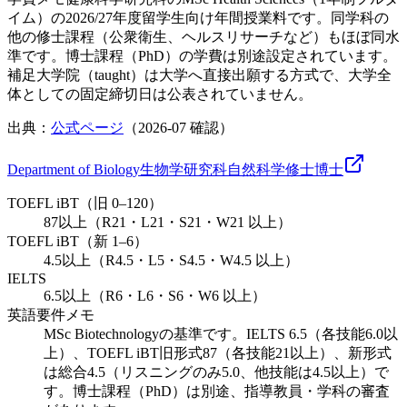
イム）の2026/27年度留学生向け年間授業料です。同学科の
他の修士課程（公衆衛生、ヘルスリサーチなど）もほぼ同水
準です。博士課程（PhD）の学費は別途設定されています。
補足
大学院（taught）は大学へ直接出願する方式で、大学全
体としての固定締切日は公表されていません。
出典：
公式ページ
（
2026-07
確認）
Department of Biology
生物学研究科
自然科学
修士
博士
TOEFL iBT（旧 0–120）
87以上（R21・L21・S21・W21 以上）
TOEFL iBT（新 1–6）
4.5以上（R4.5・L5・S4.5・W4.5 以上）
IELTS
6.5以上（R6・L6・S6・W6 以上）
英語要件メモ
MSc Biotechnologyの基準です。IELTS 6.5（各技能6.0以
上）、TOEFL iBT旧形式87（各技能21以上）、新形式
は総合4.5（リスニングのみ5.0、他技能は4.5以上）で
す。博士課程（PhD）は別途、指導教員・学科の審査