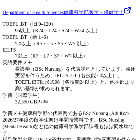
Department of Health Sciences
健康科学部
医学・保健
学士
TOEFL iBT（旧 0–120）
96以上（R24・L24・S24・W24 以上）
TOEFL iBT（新 1–6）
5.0以上（R5・L5・S5・W5 以上）
IELTS
7以上（R7・L7・S7・W7 以上）
英語要件メモ
看護学（BSc Nursing）を代表課程としています。臨床
実習を伴うため、IELTS 7.0（各技能7.0以上）、
TOEFL iBT旧形式96（各技能24以上）と、他学部より
高い基準が求められます。
学費（国際学生）
32,350 GBP / 年
学費メモ
健康科学部の代表例であるBSc Nursing (Adult)の
2026/27年度の留学生向け年間授業料です。BSc Nursing
(Mental Health)など他の健康科学系学部課程もほぼ同水準で
す。
補足
学部出願はUCAS経由です。看護学は臨床実習を伴うた