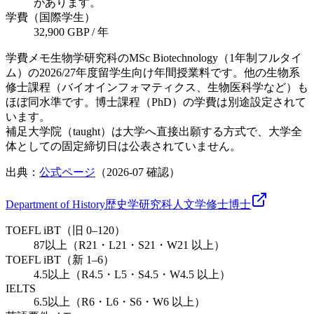
があります。
学費（国際学生）
32,900 GBP / 年
学費メモ
生物学研究科のMSc Biotechnology（1年制フルタイ
ム）の2026/27年度留学生向け年間授業料です。他の生物系
修士課程（バイオインフォマティクス、生物医科学など）も
ほぼ同水準です。博士課程（PhD）の学費は別途設定されて
います。
補足
大学院（taught）は大学へ直接出願する方式で、大学全
体としての固定締切日は公表されていません。
出典：
公式ページ
（
2026-07
確認）
Department of History
歴史学研究科
人文学
修士
博士
TOEFL iBT（旧 0–120）
87以上（R21・L21・S21・W21 以上）
TOEFL iBT（新 1–6）
4.5以上（R4.5・L5・S4.5・W4.5 以上）
IELTS
6.5以上（R6・L6・S6・W6 以上）