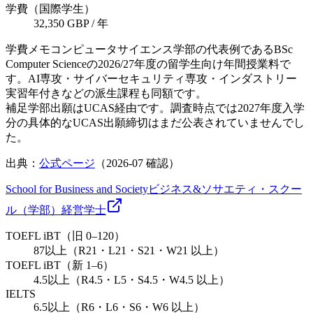
学費（国際学生）
32,350 GBP / 年
学費メモ
コンピュータサイエンス学部の代表例であるBSc
Computer Scienceの2026/27年度の留学生向け年間授業料で
す。AI専攻・サイバーセキュリティ専攻・インダストリー
実習年付きなどの派生課程も同額です。
補足
学部出願はUCAS経由です。調査時点では2027年度入学
分の具体的なUCAS出願締切はまだ公表されていませんでし
た。
出典：
公式ページ
（
2026-07
確認）
School for Business and Society
ビジネス&ソサエティ・スクー
ル（学部）
経営
学士
TOEFL iBT（旧 0–120）
87以上（R21・L21・S21・W21 以上）
TOEFL iBT（新 1–6）
4.5以上（R4.5・L5・S4.5・W4.5 以上）
IELTS
6.5以上（R6・L6・S6・W6 以上）