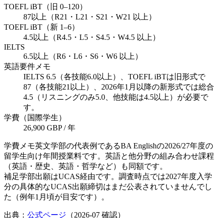
TOEFL iBT（旧 0–120）
87以上（R21・L21・S21・W21 以上）
TOEFL iBT（新 1–6）
4.5以上（R4.5・L5・S4.5・W4.5 以上）
IELTS
6.5以上（R6・L6・S6・W6 以上）
英語要件メモ
IELTS 6.5（各技能6.0以上）、TOEFL iBTは旧形式で
87（各技能21以上）、2026年1月以降の新形式では総合
4.5（リスニングのみ5.0、他技能は4.5以上）が必要で
す。
学費（国際学生）
26,900 GBP / 年
学費メモ
英文学部の代表例であるBA Englishの2026/27年度の
留学生向け年間授業料です。英語と他分野の組み合わせ課程
（英語・歴史、英語・哲学など）も同額です。
補足
学部出願はUCAS経由です。調査時点では2027年度入学
分の具体的なUCAS出願締切はまだ公表されていませんでし
た（例年1月頃が目安です）。
出典：
公式ページ
（
2026-07
確認）