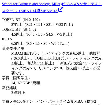
School for Business and Society (MBA)
ビジネス&ソサエティ・
スクール（MBA）
経営
MBA
MBA
TOEFL iBT（旧 0–120）
87以上（R21・L21・S21・W23 以上）
TOEFL iBT（新 1–6）
4.5以上（R4.5・L5・S4.5・W5 以上）
IELTS
6.5以上（R6・L6・S6・W6.5 以上）
英語要件メモ
MBAはIELTS 6.5（ライティングのみ6.5以上、他技能
は6.0以上）、TOEFL iBT旧形式87（ライティングのみ
23以上、他技能は21以上）、新形式は総合4.5（ライテ
ィングのみ5.0、リスニング5.0、他技能4.5以上）が必
要です。
学費（国際学生）
14,160 GBP / 総額
職務経験
3 年以上
学費メモ
100%オンライン・パートタイム制MBA（標準2