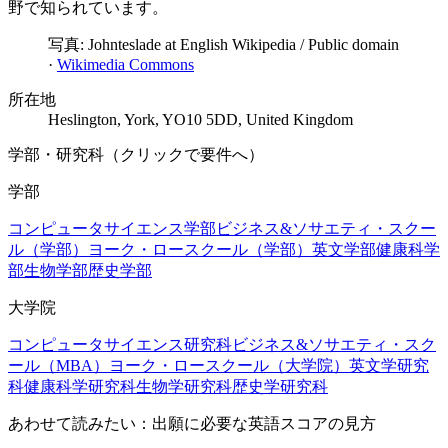
野で知られています。
写真:
Johnteslade at English Wikipedia
/
Public domain
·
Wikimedia Commons
所在地
Heslington, York, YO10 5DD, United Kingdom
学部・研究科（クリックで要件へ）
学部
コンピュータサイエンス学部
ビジネス&ソサエティ・スクー
ル（学部）
ヨーク・ロースクール（学部）
英文学部
健康科学
部
生物学部
歴史学部
大学院
コンピュータサイエンス研究科
ビジネス&ソサエティ・スク
ール（MBA）
ヨーク・ロースクール（大学院）
英文学研究
科
健康科学研究科
生物学研究科
歴史学研究科
あわせて読みたい：出願に必要な英語スコアの見方