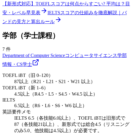
【新形式対応】TOEFLスコアは何点からすごい? 平均は？目
安・レベル早見表
IELTSスコアの仕組みを徹底解説｜バ
ンドの見方と算出ルール
学部（学士課程）
7
件
Department of Computer Science
コンピュータサイエンス学部
情報・CS
学士
TOEFL iBT（旧 0–120）
87以上（R21・L21・S21・W21 以上）
TOEFL iBT（新 1–6）
4.5以上（R4.5・L5・S4.5・W4.5 以上）
IELTS
6.5以上（R6・L6・S6・W6 以上）
英語要件メモ
IELTS 6.5（各技能6.0以上）、TOEFL iBTは旧形式で
87（各技能21以上）、新形式では総合4.5（リスニング
のみ5.0、他技能は4.5以上）が必要です。