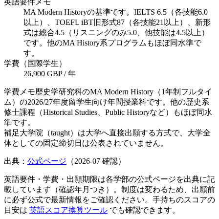
英語要件メモ
MA Modern Historyの基準です。IELTS 6.5（各技能6.0
以上）、TOEFL iBT旧形式87（各技能21以上）、新形
式は総合4.5（リスニングのみ5.0、他技能は4.5以上）
です。他のMA History系プログラムもほぼ同水準で
す。
学費（国際学生）
26,900 GBP / 年
学費メモ
歴史学研究科のMA Modern History（1年制フルタイ
ム）の2026/27年度留学生向け年間授業料です。他の歴史系
修士課程（Historical Studies、Public Historyなど）もほぼ同水
準です。
補足
大学院（taught）は大学へ直接出願する方式で、大学全
体としての固定締切日は公表されていません。
出典：
公式ページ
（
2026-07
確認）
英語要件・学費・出願期限は各学部の公式ページを出典に記
載しています（確認年月つき）。制度は変わるため、出願前
に必ず公式で最新情報をご確認ください。手持ちのスコアの
目安は
英語スコア換算ツール
でも確認できます。