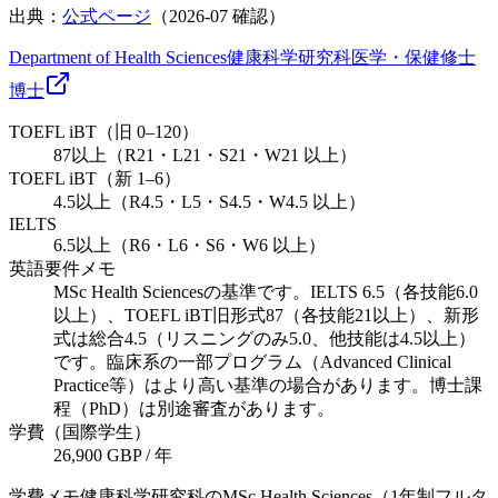
出典：
公式ページ
（
2026-07
確認）
Department of Health Sciences
健康科学研究科
医学・保健
修士
博士
TOEFL iBT（旧 0–120）
87以上（R21・L21・S21・W21 以上）
TOEFL iBT（新 1–6）
4.5以上（R4.5・L5・S4.5・W4.5 以上）
IELTS
6.5以上（R6・L6・S6・W6 以上）
英語要件メモ
MSc Health Sciencesの基準です。IELTS 6.5（各技能6.0
以上）、TOEFL iBT旧形式87（各技能21以上）、新形
式は総合4.5（リスニングのみ5.0、他技能は4.5以上）
です。臨床系の一部プログラム（Advanced Clinical
Practice等）はより高い基準の場合があります。博士課
程（PhD）は別途審査があります。
学費（国際学生）
26,900 GBP / 年
学費メモ
健康科学研究科のMSc Health Sciences（1年制フルタ