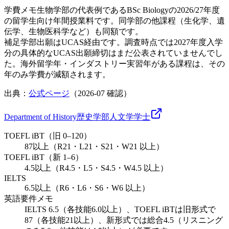
学費メモ
生物学部の代表例であるBSc Biologyの2026/27年度
の留学生向け年間授業料です。同学部の他課程（生化学、遺
伝学、生物医科学など）も同額です。
補足
学部出願はUCAS経由です。調査時点では2027年度入学
分の具体的なUCAS出願締切はまだ公表されていませんでし
た。海外留学年・インダストリー実習年がある課程は、その
年のみ学費が減額されます。
出典：
公式ページ
（
2026-07
確認）
Department of History
歴史学部
人文学
学士
TOEFL iBT（旧 0–120）
87以上（R21・L21・S21・W21 以上）
TOEFL iBT（新 1–6）
4.5以上（R4.5・L5・S4.5・W4.5 以上）
IELTS
6.5以上（R6・L6・S6・W6 以上）
英語要件メモ
IELTS 6.5（各技能6.0以上）、TOEFL iBTは旧形式で
87（各技能21以上）、新形式では総合4.5（リスニング