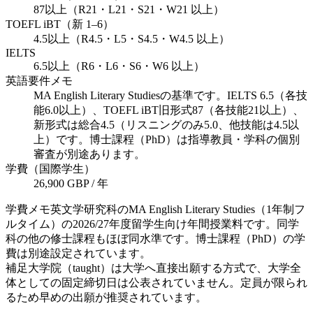
87以上（R21・L21・S21・W21 以上）
TOEFL iBT（新 1–6）
4.5以上（R4.5・L5・S4.5・W4.5 以上）
IELTS
6.5以上（R6・L6・S6・W6 以上）
英語要件メモ
MA English Literary Studiesの基準です。IELTS 6.5（各技
能6.0以上）、TOEFL iBT旧形式87（各技能21以上）、
新形式は総合4.5（リスニングのみ5.0、他技能は4.5以
上）です。博士課程（PhD）は指導教員・学科の個別
審査が別途あります。
学費（国際学生）
26,900 GBP / 年
学費メモ
英文学研究科のMA English Literary Studies（1年制フ
ルタイム）の2026/27年度留学生向け年間授業料です。同学
科の他の修士課程もほぼ同水準です。博士課程（PhD）の学
費は別途設定されています。
補足
大学院（taught）は大学へ直接出願する方式で、大学全
体としての固定締切日は公表されていません。定員が限られ
るため早めの出願が推奨されています。