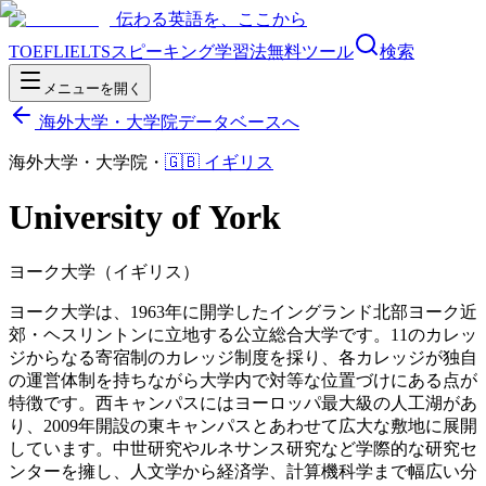
伝わる英語を、ここから
TOEFL
IELTS
スピーキング
学習法
無料ツール
検索
メニューを開く
海外大学・大学院データベースへ
海外大学・大学院
・
🇬🇧
イギリス
University of York
ヨーク大学（イギリス）
ヨーク大学は、1963年に開学したイングランド北部ヨーク近
郊・ヘスリントンに立地する公立総合大学です。11のカレッ
ジからなる寄宿制のカレッジ制度を採り、各カレッジが独自
の運営体制を持ちながら大学内で対等な位置づけにある点が
特徴です。西キャンパスにはヨーロッパ最大級の人工湖があ
り、2009年開設の東キャンパスとあわせて広大な敷地に展開
しています。中世研究やルネサンス研究など学際的な研究セ
ンターを擁し、人文学から経済学、計算機科学まで幅広い分