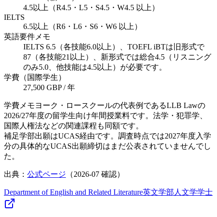
4.5以上（R4.5・L5・S4.5・W4.5 以上）
IELTS
6.5以上（R6・L6・S6・W6 以上）
英語要件メモ
IELTS 6.5（各技能6.0以上）、TOEFL iBTは旧形式で
87（各技能21以上）、新形式では総合4.5（リスニング
のみ5.0、他技能は4.5以上）が必要です。
学費（国際学生）
27,500 GBP / 年
学費メモ
ヨーク・ロースクールの代表例であるLLB Lawの
2026/27年度の留学生向け年間授業料です。法学・犯罪学、
国際人権法などの関連課程も同額です。
補足
学部出願はUCAS経由です。調査時点では2027年度入学
分の具体的なUCAS出願締切はまだ公表されていませんでし
た。
出典：
公式ページ
（
2026-07
確認）
Department of English and Related Literature
英文学部
人文学
学士