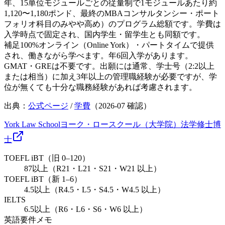
年、15単位モジュールごとの従量制で1モジュールあたり約
1,120〜1,180ポンド、最終のMBAコンサルタンシー・ポート
フォリオ科目のみやや高め）のプログラム総額です。学費は
入学時点で固定され、国内学生・留学生とも同額です。
補足
100%オンライン（Online York）・パートタイムで提供
され、働きながら学べます。年6回入学があります。
GMAT・GREは不要です。出願には通常、学士号（2:2以上
または相当）に加え3年以上の管理職経験が必要ですが、学
位が無くても十分な職務経験があれば考慮されます。
出典：
公式ページ
/
学費
（
2026-07
確認）
York Law School
ヨーク・ロースクール（大学院）
法学
修士
博
士
TOEFL iBT（旧 0–120）
87以上（R21・L21・S21・W21 以上）
TOEFL iBT（新 1–6）
4.5以上（R4.5・L5・S4.5・W4.5 以上）
IELTS
6.5以上（R6・L6・S6・W6 以上）
英語要件メモ