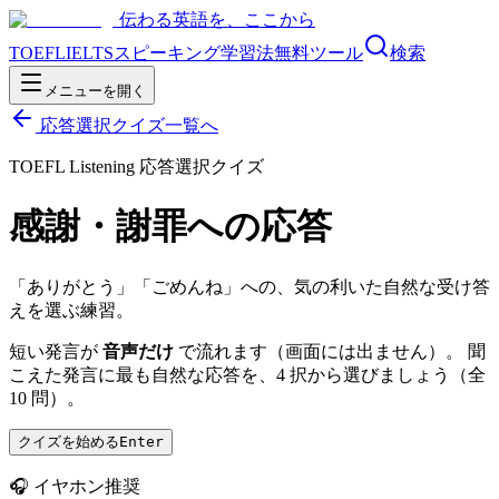
伝わる英語を、ここから
TOEFL
IELTS
スピーキング
学習法
無料ツール
検索
メニューを開く
応答選択クイズ一覧へ
TOEFL Listening 応答選択クイズ
感謝・謝罪への応答
「ありがとう」「ごめんね」への、気の利いた自然な受け答
えを選ぶ練習。
短い発言が
音声だけ
で流れます（画面には出ません）。 聞
こえた発言に最も自然な応答を、4 択から選びましょう（全
10
問）。
クイズを始める
Enter
🎧 イヤホン推奨