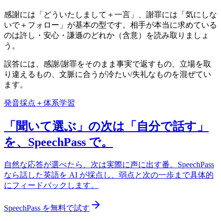
感謝には「どういたしまして＋一言」、謝罪には「気にしな
いで＋フォロー」が基本の型です。相手が本当に求めている
のは許し・安心・謙遜のどれか（含意）を読み取りましょ
う。
誤答には、感謝/謝罪をそのまま事実で返すもの、立場を取
り違えるもの、文脈に合うが冷たい/失礼なものを混ぜてい
ます。
発音採点＋体系学習
「聞いて選ぶ」の次は「自分で話す」
を、SpeechPass で。
自然な応答が選べたら、次は実際に声に出す番。SpeechPass
なら話した英語を AI が採点し、弱点と次の一歩まで具体的
にフィードバックします。
SpeechPass を無料で試す