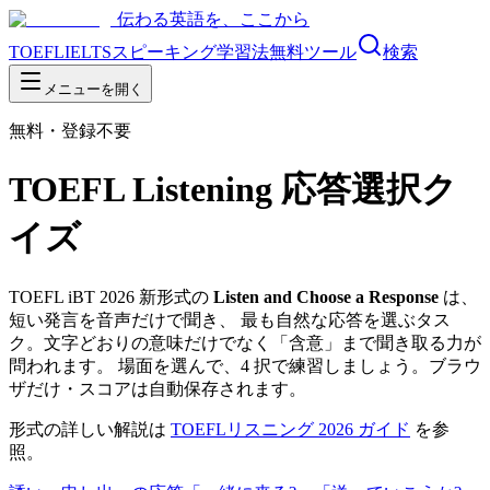
伝わる英語を、ここから
TOEFL
IELTS
スピーキング
学習法
無料ツール
検索
メニューを開く
無料・登録不要
TOEFL Listening 応答選択ク
イズ
TOEFL iBT 2026 新形式の
Listen and Choose a Response
は、
短い発言を音声だけで聞き、 最も自然な応答を選ぶタス
ク。文字どおりの意味だけでなく「含意」まで聞き取る力が
問われます。 場面を選んで、4 択で練習しましょう。ブラウ
ザだけ・スコアは自動保存されます。
形式の詳しい解説は
TOEFLリスニング 2026 ガイド
を参
照。