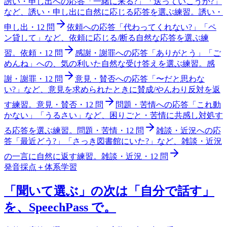
誘い・申し出への応答
「一緒に来る?」「送っていこうか?」
など、誘い・申し出に自然に応じる応答を選ぶ練習。
誘い・
申し出
・
12
問
依頼への応答
「代わってくれない?」「ペ
ン貸して」など、依頼に応じる/断る自然な応答を選ぶ練
習。
依頼
・
12
問
感謝・謝罪への応答
「ありがとう」「ご
めんね」への、気の利いた自然な受け答えを選ぶ練習。
感
謝・謝罪
・
12
問
意見・賛否への応答
「〜だと思わな
い?」など、意見を求められたときに賛成/やんわり反対を返
す練習。
意見・賛否
・
12
問
問題・苦情への応答
「これ動
かない」「うるさい」など、困りごと・苦情に共感し対処す
る応答を選ぶ練習。
問題・苦情
・
12
問
雑談・近況への応
答
「最近どう?」「さっき図書館にいた?」など、雑談・近況
の一言に自然に返す練習。
雑談・近況
・
12
問
発音採点＋体系学習
「聞いて選ぶ」の次は「自分で話す」
を、SpeechPass で。