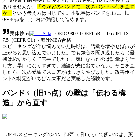
／Take an Interview）に変わったため厳密な1対1の変換では
ありませんが、
「今がどのバンドで、次のバンドへ何を直す
か」
という考え方は同じです。本記事はバンドを主に、旧
0〜30点を（ ）内に併記して進めます。
実体験
by
Saki
|
TOEIC 980 / TOEFL iBT 106 / IELTS
7.5（CEFR C1）/ 海外MBA合格
スピーキングが伸び悩んでいた時期は、語彙を増やせば点が
上がると思い込んでいました。でも録音を聞き返したら（最
初は恥ずかしくて苦手でした）、気になったのは語彙より話
し方。早口になりすぎて、結論が先に出ていない。そこを直
したら、次の受験でスコアがはっきり伸びました。改善ポイ
ントの特定がいちばん大事だと実感した経験です。
バンド3（旧15点）の壁は「伝わる構
造」から直す
TOEFLスピーキングのバンド3帯（旧15点）で多いのは、英