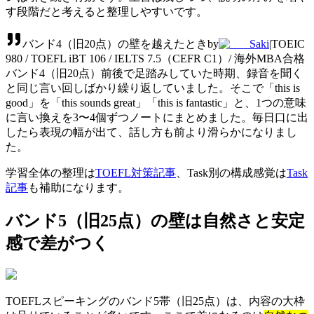
す段階だと考えると整理しやすいです。
バンド4（旧20点）の壁を越えたとき
by
Saki
|
TOEIC
980 / TOEFL iBT 106 / IELTS 7.5（CEFR C1）/ 海外MBA合格
バンド4（旧20点）前後で足踏みしていた時期、録音を聞く
と同じ言い回しばかり繰り返していました。そこで「this is
good」を「this sounds great」「this is fantastic」と、1つの意味
に言い換えを3〜4個ずつノートにまとめました。毎日口に出
したら表現の幅が出て、話し方も前より滑らかになりまし
た。
学習全体の整理は
TOEFL対策記事
、Task別の構成感覚は
Task
記事
も補助になります。
バンド5（旧25点）の壁は自然さと安定
感で差がつく
TOEFLスピーキングのバンド5帯（旧25点）は、内容の大枠