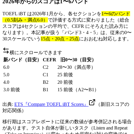
2026年からのスコアは1〜6バンド
TOEFL iBT は2026年1月から、各セクションを
1〜6のバンド
（0.5刻み・満点6.0）
で評価する方式に変わりました（総合
スコアは4セクションの平均で、CEFR にそろえた読み方に
なります）。本記事が扱う「バンド3・4・5」は、従来の0〜
30スケールでいう
15点・20点・25点
におおむね対応します。
横にスクロールできます
新バンド（目安）
CEFR
旧0〜30（目安）
6.0
C2
28〜30（満点帯）
5.0
C1
25 前後
4.0
B2
20 前後
3.0 前後
B1
15 前後（A2〜B1）
出典:
ETS『Compare TOEFL iBT Scores』
（新旧スコアの
対応関係）
移行期はスコアレポートに従来の数値が参考併記される場合
があります。テスト自体が新しいタスク（Listen and Repeat