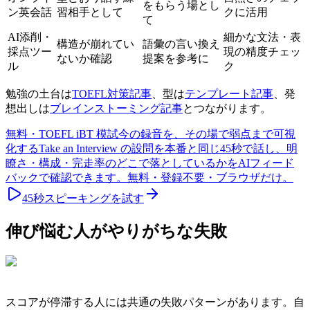
をもらう場とし
ン英会話
習相手として
クに活用
て
AI添削・
細かな文法・表
構造が崩れてい
語彙の言い換え
採点ツー
現の精度チェッ
ないか確認
提案を参考に
ル
ク
勉強の土台は
TOEFL対策記事
、型は
テンプレート記事
、発
想出しは
ブレインストーミング記事
とつながります。
無料・TOEFL iBT 模試
今の録音を、その場で弱点まで可視
化する
Take an Interview の設問を本番と同じ45秒で話し、明
瞭さ・構成・完走率のどこで落としているかをAIフィード
バックで確認できます。無料・登録不要・ブラウザだけ。
45秒スピーキングを試す
伸び悩む人がやりがちな失敗
スコアが停滞する人には共通の失敗パターンがあります。自