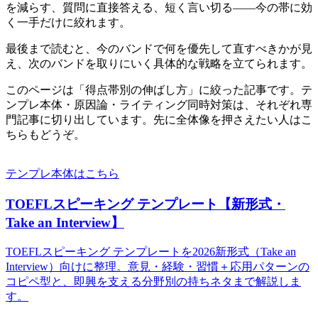
を減らす、質問に直接答える、短く言い切る——今の帯に効
く一手だけに絞れます。
最後まで読むと、今のバンドで何を優先して直すべきかが見
え、次のバンドを取りにいく具体的な戦略を立てられます。
このページは「得点帯別の伸ばし方」に絞った記事です。テ
ンプレ本体・原因論・ライティング同時対策は、それぞれ専
門記事に切り出しています。先に全体像を押さえたい人はこ
ちらもどうぞ。
テンプレ本体はこちら
TOEFLスピーキング テンプレート【新形式・
Take an Interview】
TOEFLスピーキング テンプレートを2026新形式（Take an
Interview）向けに整理。意見・経験・習慣＋応用パターンの
コピペ型と、即興を支える分野別の持ちネタまで解説しま
す。