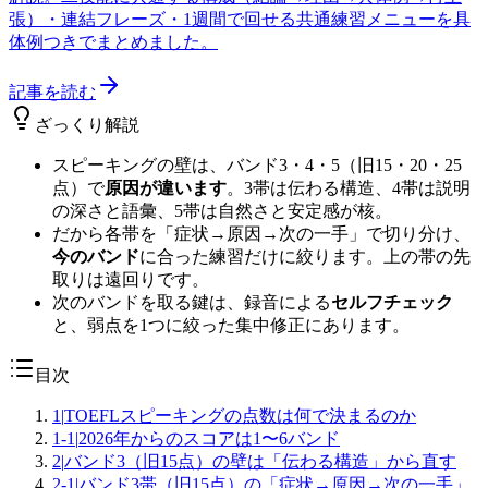
張）・連結フレーズ・1週間で回せる共通練習メニューを具
体例つきでまとめました。
記事を読む
ざっくり解説
スピーキングの壁は、バンド3・4・5（旧15・20・25
点）で
原因が違います
。3帯は伝わる構造、4帯は説明
の深さと語彙、5帯は自然さと安定感が核。
だから各帯を「症状→原因→次の一手」で切り分け、
今のバンド
に合った練習だけに絞ります。上の帯の先
取りは遠回りです。
次のバンドを取る鍵は、録音による
セルフチェック
と、弱点を1つに絞った集中修正にあります。
目次
1
|
TOEFLスピーキングの点数は何で決まるのか
1-1
|
2026年からのスコアは1〜6バンド
2
|
バンド3（旧15点）の壁は「伝わる構造」から直す
2-1
|
バンド3帯（旧15点）の「症状→原因→次の一手」