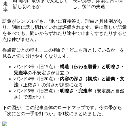
時間内に最後まで安定して
長い沈黙、頻繁な言い直
走
話し切れるか
し、後半の失速
率
語彙がシンプルでも、問いに直接答え、理由と具体例があ
り、明瞭に話し切れていれば評価されます。逆に難しい語彙
を並べても、問いからずれたり途中で止まりすぎたりすると
点は伸びません。
得点帯ごとの壁も、この4軸で「どこを落としているか」を
見ると切り分けやすくなります。
バンド3帯（旧15点）:
構造（伝わる順番）と明瞭さ・
完走率
の不安定さが目立つ
バンド4帯（旧20点）:
内容の深さ（構成）と語彙・文
法
（正確さ）の薄さが課題になる
バンド5帯（旧25点）:
明瞭さ・完走率
（安定感と自然
さ）で差がつく
下の図が、この記事全体のロードマップです。今の帯から
「次にどの一手を打つか」を1枚にまとめました。