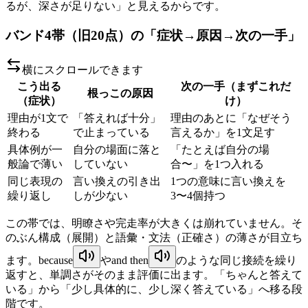
るが、深さが足りない」と見えるからです。
バンド4帯（旧20点）の「症状→原因→次の一手」
横にスクロールできます
こう出る
次の一手（まずこれだ
根っこの原因
（症状）
け）
理由が1文で
「答えれば十分」
理由のあとに「なぜそう
終わる
で止まっている
言えるか」を1文足す
具体例が一
自分の場面に落と
「たとえば自分の場
般論で薄い
していない
合〜」を1つ入れる
同じ表現の
言い換えの引き出
1つの意味に言い換えを
繰り返し
しが少ない
3〜4個持つ
この帯では、明瞭さや完走率が大きくは崩れていません。そ
のぶん構成（展開）と語彙・文法（正確さ）の薄さが目立ち
ます。
because
や
and then
のような同じ接続を繰り
返すと、単調さがそのまま評価に出ます。「ちゃんと答えて
いる」から「少し具体的に、少し深く答えている」へ移る段
階です。