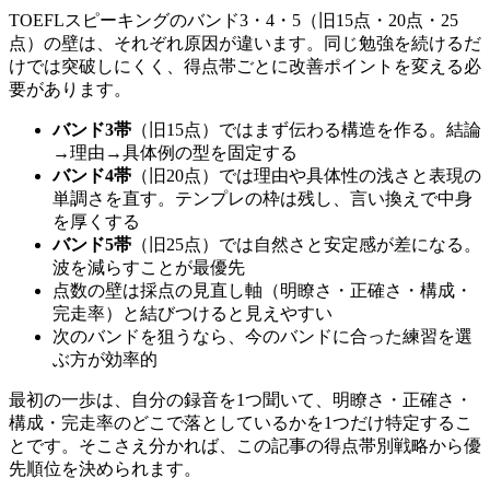
TOEFLスピーキングのバンド3・4・5（旧15点・20点・25
点）の壁は、それぞれ原因が違います。同じ勉強を続けるだ
けでは突破しにくく、得点帯ごとに改善ポイントを変える必
要があります。
バンド3帯
（旧15点）ではまず伝わる構造を作る。結論
→理由→具体例の型を固定する
バンド4帯
（旧20点）では理由や具体性の浅さと表現の
単調さを直す。テンプレの枠は残し、言い換えで中身
を厚くする
バンド5帯
（旧25点）では自然さと安定感が差になる。
波を減らすことが最優先
点数の壁は採点の見直し軸（明瞭さ・正確さ・構成・
完走率）と結びつけると見えやすい
次のバンドを狙うなら、今のバンドに合った練習を選
ぶ方が効率的
最初の一歩は、自分の録音を1つ聞いて、明瞭さ・正確さ・
構成・完走率のどこで落としているかを1つだけ特定するこ
とです。そこさえ分かれば、この記事の得点帯別戦略から優
先順位を決められます。