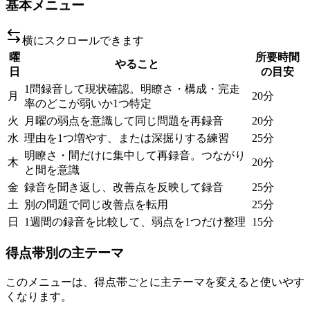
基本メニュー
横にスクロールできます
曜
所要時間
やること
日
の目安
1問録音して現状確認。明瞭さ・構成・完走
月
20分
率のどこが弱いか1つ特定
火
月曜の弱点を意識して同じ問題を再録音
20分
水
理由を1つ増やす、または深掘りする練習
25分
明瞭さ・間だけに集中して再録音。つながり
木
20分
と間を意識
金
録音を聞き返し、改善点を反映して録音
25分
土
別の問題で同じ改善点を転用
25分
日
1週間の録音を比較して、弱点を1つだけ整理
15分
得点帯別の主テーマ
このメニューは、得点帯ごとに主テーマを変えると使いやす
くなります。