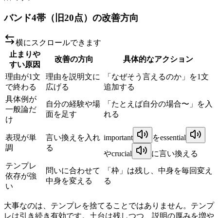
バンド4帯（旧20点）の改善方向
横にスクロールできます
止まりや
改善の方向
具体的なアクション
すい原因
理由が1文
理由を説明文に
「なぜそう言えるのか」を1文
で終わる
広げる
追加する
具体例が
自分の経験や場
「たとえば自分の場合〜」を入
一般論だ
面を足す
れる
け
表現が単
言い換えを入れ
important
を
essential
調
る
や
crucial
に言い換える
テンプレ
問いに合わせて
「枠」は残し、中身を毎回変え
依存が強
中身を変える
る
い
大事なのは、テンプレを捨てることではありません。テンプ
レは引き続き有効です。土台は残しつつ、説明の厚みを増や