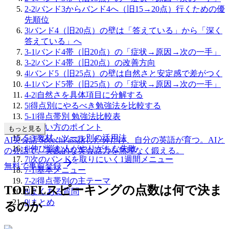
2-2
|
バンド3からバンド4へ（旧15→20点）行くための優
先順位
3
|
バンド4（旧20点）の壁は「答えている」から「深く
答えている」へ
3-1
|
バンド4帯（旧20点）の「症状→原因→次の一手」
3-2
|
バンド4帯（旧20点）の改善方向
4
|
バンド5（旧25点）の壁は自然さと安定感で差がつく
4-1
|
バンド5帯（旧25点）の「症状→原因→次の一手」
4-2
|
自然さを具体項目に分解する
5
|
得点別にやるべき勉強法を比較する
5-1
|
得点帯別 勉強法比較表
5-2
|
使い方のポイント
もっと見る
5-3
|
教材・ツール別の活用法
AI英会話 SpeechPass
話した分だけ、自分の英語が育つ。
AIと
6
|
伸び悩む人がやりがちな失敗
の会話で、実践的な英会話力を無理なく鍛える。
7
|
次のバンドを取りにいく1週間メニュー
無料で事前登録
7-1
|
基本メニュー
7-2
|
得点帯別の主テーマ
TOEFLスピーキングの点数は何で決ま
8
|
よくある質問
9
|
まとめ
るのか