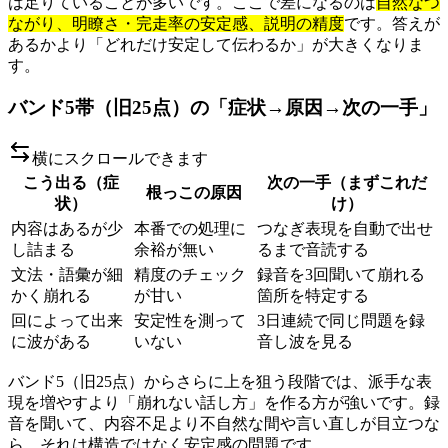
は足りていることが多いです。ここで差になるのは
自然なつ
ながり、明瞭さ・完走率の安定感、説明の精度
です。答えが
あるかより「どれだけ安定して伝わるか」が大きくなりま
す。
バンド5帯（旧25点）の「症状→原因→次の一手」
横にスクロールできます
こう出る（症
次の一手（まずこれだ
根っこの原因
状）
け）
内容はあるが少
本番での処理に
つなぎ表現を自動で出せ
し詰まる
余裕が無い
るまで音読する
文法・語彙が細
精度のチェック
録音を3回聞いて崩れる
かく崩れる
が甘い
箇所を特定する
回によって出来
安定性を測って
3日連続で同じ問題を録
に波がある
いない
音し波を見る
バンド5（旧25点）からさらに上を狙う段階では、派手な表
現を増やすより「崩れない話し方」を作る方が強いです。録
音を聞いて、内容不足より不自然な間や言い直しが目立つな
ら、それは構造ではなく安定感の問題です。