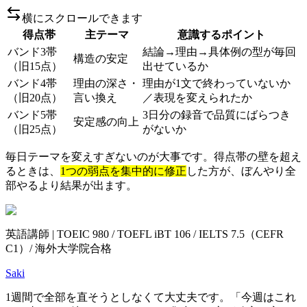
横にスクロールできます
得点帯
主テーマ
意識するポイント
バンド3帯
結論→理由→具体例の型が毎回
構造の安定
（旧15点）
出せているか
バンド4帯
理由の深さ・
理由が1文で終わっていないか
（旧20点）
言い換え
／表現を変えられたか
バンド5帯
3日分の録音で品質にばらつき
安定感の向上
（旧25点）
がないか
毎日テーマを変えすぎないのが大事です。得点帯の壁を超え
るときは、
1つの弱点を集中的に修正
した方が、ぼんやり全
部やるより結果が出ます。
英語講師 | TOEIC 980 / TOEFL iBT 106 / IELTS 7.5（CEFR
C1）/ 海外大学院合格
Saki
1週間で全部を直そうとしなくて大丈夫です。「今週はこれ