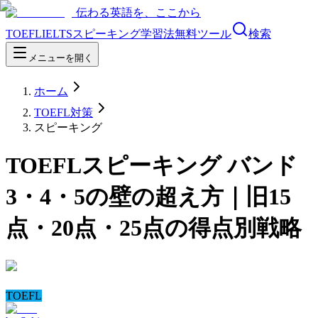
伝わる英語を、ここから
TOEFL
IELTS
スピーキング
学習法
無料ツール
検索
メニューを開く
ホーム
TOEFL対策
スピーキング
TOEFLスピーキング バンド
3・4・5の壁の超え方｜旧15
点・20点・25点の得点別戦略
TOEFL