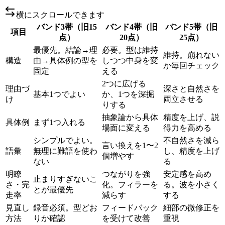
横にスクロールできます
バンド3帯（旧15
バンド4帯（旧
バンド5帯（旧
項目
点）
20点）
25点）
最優先。結論→理
必要。型は維持
維持。崩れない
構造
由→具体例の型を
しつつ中身を変
か毎回チェック
固定
える
2つに広げる
理由づ
深さと自然さを
基本1つでよい
か、1つを深掘
け
両立させる
りする
抽象論から具体
精度を上げ、説
具体例
まず1つ入れる
場面に変える
得力を高める
シンプルでよい。
不自然さを減ら
言い換えを1〜2
語彙
無理に難語を使わ
し、精度を上げ
個増やす
ない
る
明瞭
つながりを強
安定感を高め
止まりすぎないこ
さ・完
化。フィラーを
る。波を小さく
とが最優先
走率
減らす
する
見直し
録音必須。型どお
フィードバック
細部の微修正を
方法
りか確認
を受けて改善
重視