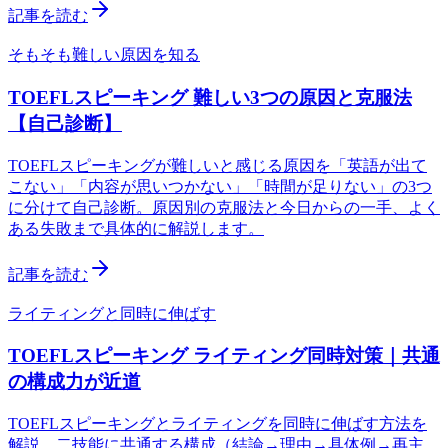
記事を読む
そもそも難しい原因を知る
TOEFLスピーキング 難しい3つの原因と克服法
【自己診断】
TOEFLスピーキングが難しいと感じる原因を「英語が出て
こない」「内容が思いつかない」「時間が足りない」の3つ
に分けて自己診断。原因別の克服法と今日からの一手、よく
ある失敗まで具体的に解説します。
記事を読む
ライティングと同時に伸ばす
TOEFLスピーキング ライティング同時対策｜共通
の構成力が近道
TOEFLスピーキングとライティングを同時に伸ばす方法を
解説。二技能に共通する構成（結論→理由→具体例→再主