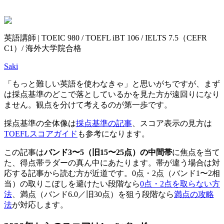
英語講師 | TOEIC 980 / TOEFL iBT 106 / IELTS 7.5（CEFR
C1）/ 海外大学院合格
Saki
「もっと難しい英語を使わなきゃ」と思いがちですが、まず
は採点基準のどこで落としているかを見た方が遠回りになり
ません。観点を分けて考えるのが第一歩です。
採点基準の全体像は
採点基準の記事
、スコア表示の見方は
TOEFLスコアガイド
も参考になります。
この記事は
バンド3〜5（旧15〜25点）の中間帯
に焦点を当て
た、得点帯ラダーの真ん中にあたります。帯が違う場合は対
応する記事から読む方が近道です。0点・2点（バンド1〜2相
当）の取りこぼしを避けたい段階なら
0点・2点を取らない方
法
、満点（バンド6.0／旧30点）を狙う段階なら
満点の攻略
法
が対応します。