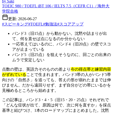
by
Saki
TOEIC 980 / TOEFL iBT 106 / IELTS 7.5（CEFR C1）/ 海外大
学院合格
更新: 2026-06-27
#
スピーキング
#
TOEFL
#
勉強法
#
スコアアップ
バンド3（旧15点）から動かない。沈黙や詰まりが出
て、何を直せば点になるのか分からない
一応答えてはいるのに、バンド4（旧20点）の壁でスコ
アが止まっている
バンド5（旧25点）を狙えそうなのに、回ごとの出来の
ムラで安定しない
点数の壁は、英語力そのものの差より
今の得点帯と練習内容
がずれている
ことで生まれます。バンド3帯の人がバンド5帯
向けの「自然さ」を追っても、答えの形が崩れたままでは伸
びません。だから遠回りせず、まず自分がどの帯にいるかを
見極めるところから始めます。
この記事は、バンド3・4・5（旧15・20・25点）それぞれで
「どんな症状が出て、原因は何で、次に何を直すか」を採点
基準と結びつけ、1本のロードマップにまとめました。沈黙