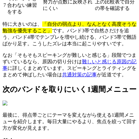
努力が点数に反映され
上の比較表で自分
7
合わない練習
にくい
の帯を確認する
をする
特に大きいのは、
「自分の弱点より、なんとなく高度そうな
勉強を優先すること」
です。バンド3帯で自然さだけを追
う、バンド4帯でテンプレを増やし続ける、バンド5帯で難語
ばかり足す。こうしたズレは本当に起こりやすいです。
なお「そもそもスピーキングが難しいと感じる」段階でつま
ずいているなら、原因の切り分けは
難しいと感じる原因の記
事
に詳しくまとめています。スピーキングとライティングを
まとめて伸ばしたい場合は
共通対策の記事
が近道です。
次のバンドを取りにいく1週間メニュー
最後に、得点帯ごとにテーマを変えながら使える1週間メニ
ューを紹介します。毎日大量にやるより、焦点を絞って回す
方が変化が見えます。