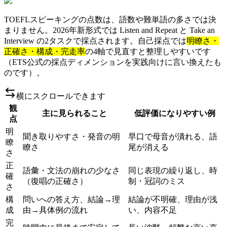
TOEFLスピーキングの点数は、語数や難単語の多さでは決
まりません。2026年新形式では Listen and Repeat と Take an
Interview の2タスクで採点されます。自己採点では
明瞭さ・
正確さ・構成・完走率
の4軸で見直すと整理しやすいです
（ETS公式の採点ディメンションを実践向けに言い換えたも
のです）。
横にスクロールできます
観
主に見られること
低評価になりやすい例
点
明
聞き取りやすさ・発音の明
早口で母音が潰れる、語
瞭
瞭さ
尾が消える
さ
正
語彙・文法の崩れの少なさ
同じ表現の繰り返し、時
確
（復唱の正確さ）
制・冠詞のミス
さ
構
問いへの答え方、結論→理
結論が不明確、理由が浅
成
由→具体例の流れ
い、内容不足
完