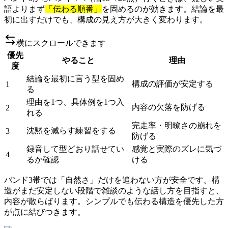
語よりまず
「伝わる順番」
を固めるのが効きます。結論を最
初に出すだけでも、構成の見え方が大きく変わります。
横にスクロールできます
優先
やること
理由
度
結論を最初に言う型を固め
構成の評価が安定する
1
る
理由を1つ、具体例を1つ入
内容の欠落を防げる
2
れる
完走率・明瞭さの崩れを
沈黙を減らす練習をする
3
防げる
録音して型どおり話せてい
感覚と実際のズレに気づ
4
るか確認
ける
バンド3帯では「自然さ」だけを追わない方が安全です。構
造がまだ安定しない段階で雑談のような話し方を目指すと、
内容が散らばります。シンプルでも伝わる構造を優先した方
が点に結びつきます。