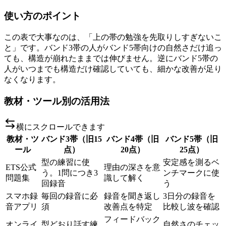
使い方のポイント
この表で大事なのは、「上の帯の勉強を先取りしすぎないこ
と」です。バンド3帯の人がバンド5帯向けの自然さだけ追っ
ても、構造が崩れたままでは伸びません。逆にバンド5帯の
人がいつまでも構造だけ確認していても、細かな改善が足り
なくなります。
教材・ツール別の活用法
横にスクロールできます
教材・ツ
バンド3帯（旧15
バンド4帯（旧
バンド5帯（旧
ール
点）
20点）
25点）
型の練習に使
安定感を測るベ
ETS公式
理由の深さを意
う。1問につき3
ンチマークに使
問題集
識して解く
回録音
う
スマホ録
毎回の録音に必
録音を聞き返し
3日分の録音を
音アプリ
須
改善点を特定
比較し波を確認
フィードバック
オンライ
型どおり話す練
自然さのチェッ