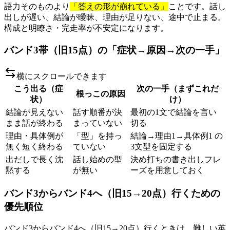
語力そのものより
「答えの形が崩れている」
ことです。話し
出しが遅い、結論が曖昧、理由が足りない、途中で止まる。
構成と明瞭さ・完走率が不安定になります。
バンド3帯（旧15点）の「症状→原因→次の一手」
横にスクロールできます
こう出る（症
次の一手（まずこれだ
根っこの原因
状）
け）
結論が見えない
話す順番が決
最初の1文で結論を言い
まま話が終わる
まっていない
切る
理由・具体例が
「型」を持っ
結論→理由1→具体例1 の
無く短く終わる
ていない
3文型を固定する
出だしで長く沈
話し始めの型
決め打ちの書き出しフレ
黙する
が無い
ーズを用意しておく
バンド3からバンド4へ（旧15→20点）行くための
優先順位
バンド3からバンド4へ（旧15→20点）行くときは、難しい英