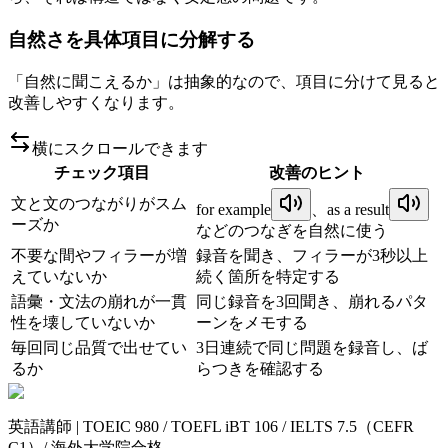
自然さを具体項目に分解する
「自然に聞こえるか」は抽象的なので、項目に分けて見ると
改善しやすくなります。
横にスクロールできます
チェック項目
改善のヒント
文と文のつながりがスム
for example
、
as a result
ーズか
などのつなぎを自然に使う
不要な間やフィラーが増
録音を聞き、フィラーが3秒以上
えていないか
続く箇所を特定する
語彙・文法の崩れが一貫
同じ録音を3回聞き、崩れるパタ
性を壊していないか
ーンをメモする
毎回同じ品質で出せてい
3日連続で同じ問題を録音し、ば
るか
らつきを確認する
英語講師 | TOEIC 980 / TOEFL iBT 106 / IELTS 7.5（CEFR
C1）/ 海外大学院合格