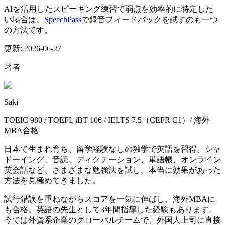
AIを活用したスピーキング練習で弱点を効率的に特定した
い場合は、
SpeechPass
で録音フィードバックを試すのも一つ
の方法です。
更新:
2026-06-27
著者
Saki
TOEIC 980 / TOEFL iBT 106 / IELTS 7.5（CEFR C1）/ 海外
MBA合格
日本で生まれ育ち、留学経験なしの独学で英語を習得。シャ
ドーイング、音読、ディクテーション、単語帳、オンライン
英会話など、さまざまな勉強法を試し、本当に効果があった
方法を見極めてきました。
試行錯誤を重ねながらスコアを一気に伸ばし、海外MBAに
も合格。英語の先生として3年間指導した経験もあります。
今では外資系企業のグローバルチームで、外国人上司に直接