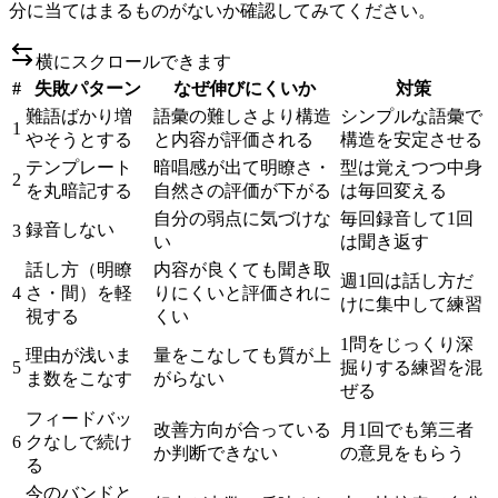
分に当てはまるものがないか確認してみてください。
横にスクロールできます
#
失敗パターン
なぜ伸びにくいか
対策
難語ばかり増
語彙の難しさより構造
シンプルな語彙で
1
やそうとする
と内容が評価される
構造を安定させる
テンプレート
暗唱感が出て明瞭さ・
型は覚えつつ中身
2
を丸暗記する
自然さの評価が下がる
は毎回変える
自分の弱点に気づけな
毎回録音して1回
録音しない
3
い
は聞き返す
話し方（明瞭
内容が良くても聞き取
週1回は話し方だ
4
さ・間）を軽
りにくいと評価されに
けに集中して練習
視する
くい
1問をじっくり深
理由が浅いま
量をこなしても質が上
5
掘りする練習を混
ま数をこなす
がらない
ぜる
フィードバッ
改善方向が合っている
月1回でも第三者
6
クなしで続け
か判断できない
の意見をもらう
る
今のバンドと