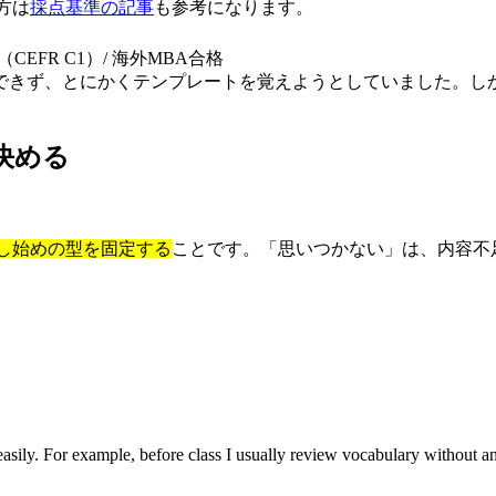
方は
採点基準の記事
も参考になります。
TS 7.5（CEFR C1）/ 海外MBA合格
できず、とにかくテンプレートを覚えようとしていました。し
決める
し始めの型を固定する
ことです。「思いつかない」は、内容不
easily. For example, before class I usually review vocabulary without an