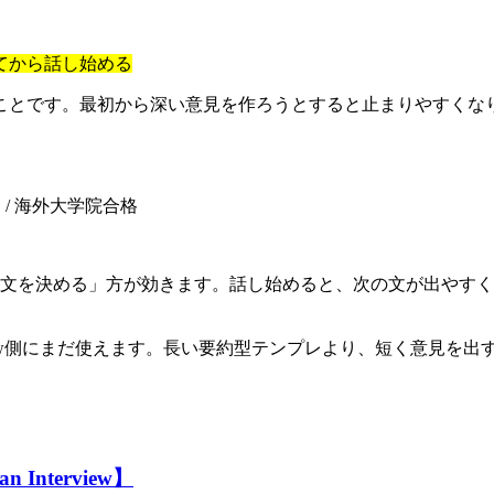
に決めてから話し始める
ことです。最初から深い意見を作ろうとすると止まりやすくな
R C1）/ 海外大学院合格
1文を決める」方が効きます。話し始めると、次の文が出やす
view側にまだ使えます。長い要約型テンプレより、短く意見を
nterview】