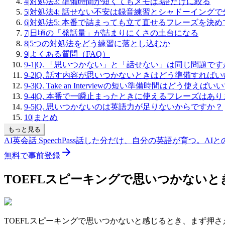
4
|
対処法3: 準備時間が短くてもメモは3語だけに絞る
5
|
対処法4: 話せない不安は録音練習とシャドーイング
6
|
対処法5: 本番で詰まっても立て直せるフレーズを決め
7
|
日頃の「発話量」が詰まりにくさの土台になる
8
|
5つの対処法をどう練習に落とし込むか
9
|
よくある質問（FAQ）
9-1
|
Q. 「思いつかない」と「話せない」は同じ問題です
9-2
|
Q. 話す内容が思いつかないときはどう準備すれば
9-3
|
Q. Take an Interviewの短い準備時間はどう使えば
9-4
|
Q. 本番で一瞬止まったときに使えるフレーズはあり
9-5
|
Q. 思いつかないのは英語力が足りないからですか？
10
|
まとめ
もっと見る
AI英会話 SpeechPass
話した分だけ、自分の英語が育つ。
AI
無料で事前登録
TOEFLスピーキングで思いつかない
TOEFLスピーキングで思いつかないと感じるとき、まず押さ