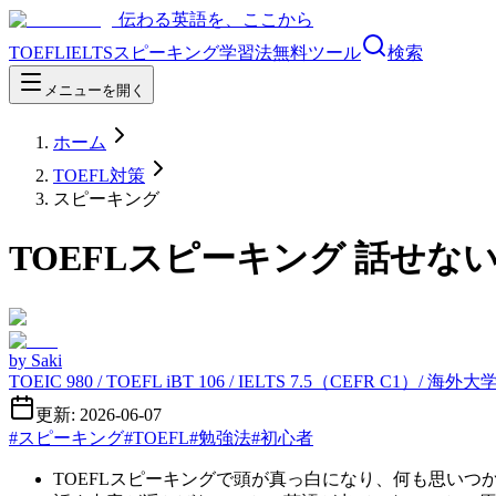
伝わる英語を、ここから
TOEFL
IELTS
スピーキング
学習法
無料ツール
検索
メニューを開く
ホーム
TOEFL対策
スピーキング
TOEFLスピーキング 話せ
by
Saki
TOEIC 980 / TOEFL iBT 106 / IELTS 7.5（CEFR C1）/ 海
更新: 2026-06-07
#
スピーキング
#
TOEFL
#
勉強法
#
初心者
TOEFLスピーキングで頭が真っ白になり、何も思いつ