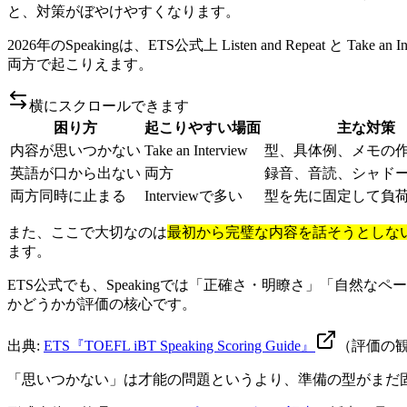
と、対策がぼやけやすくなります。
2026年のSpeakingは、ETS公式上 Listen and Repea
両方で起こりえます。
横にスクロールできます
困り方
起こりやすい場面
主な対策
内容が思いつかない
Take an Interview
型、具体例、メモの
英語が口から出ない
両方
録音、音読、シャド
両方同時に止まる
Interviewで多い
型を先に固定して負
また、ここで大切なのは
最初から完璧な内容を話そうとしな
ます。
ETS公式でも、Speakingでは「正確さ・明瞭さ」「自
かどうかが評価の核心です。
出典:
ETS『TOEFL iBT Speaking Scoring Guide』
（評価の
「思いつかない」は才能の問題というより、準備の型がまだ