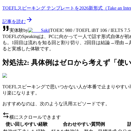
TOEFLスピーキング テンプレートを2026新形式（Take 
記事を読む
実体験
by
Saki
|
TOEIC 980 / TOEFL iBT 106 / IEL
TOEFLのSpeakingは、PCに向かって一人で話す形
も。1回目は流れを知る回と割り切り、2回目は結論→理由
ると実感した体験です。
対処法2: 具体例はゼロから考えず「使
TOEFLスピーキングで思いつかない人が本番で止まりやす
り楽になります。
おすすめなのは、次のような汎用エピソードです。
横にスクロールできます
使い回しやすい経験
合わせやすい質問例