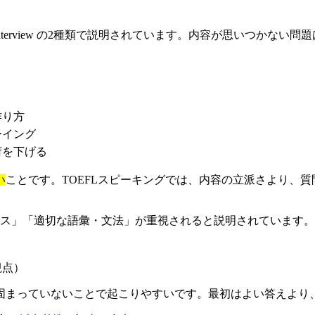
t と Take an Interview の2種類で説明されています。内容が思
作り方
ーイング
荷を下げる
い
ことです。TOEFLスピーキングでは、内容の立派さより、
然なペース」「適切な語彙・文法」が重視されると説明されていま
観点）
固まっていないことで起こりやすいです。最初はよい答えより