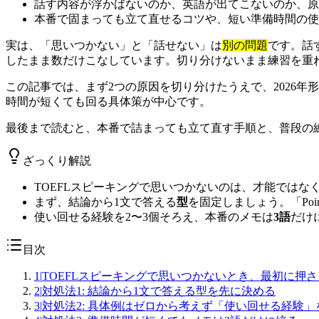
話す内容が浮かばないのか、英語が出てこないのか、原
本番で固まっても立て直せるコツや、短い準備時間の使
実は、「思いつかない」と「話せない」は
別の問題
です。話
したまま数だけこなしています。切り分けないまま練習を重
この記事では、まず2つの原因を切り分けたうえで、2026
時間が短くても回る具体策が中心です。
最後まで読むと、本番で詰まっても立て直す手順と、普段の
ざっくり解説
TOEFLスピーキングで思いつかないのは、才能ではな
まず、結論から1文で答える
型
を固定しましょう。「Poi
使い回せる経験を2〜3個そろえ、本番のメモは
3語
だけ
目次
1
|
TOEFLスピーキングで思いつかないとき、最初に押
2
|
対処法1: 結論から1文で答える型を先に決める
3
|
対処法2: 具体例はゼロから考えず「使い回せる経験