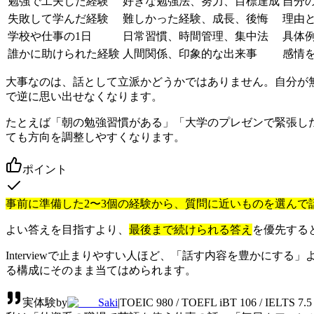
勉強で工夫した経験
好きな勉強法、努力、目標達成
自分
失敗して学んだ経験
難しかった経験、成長、後悔
理由
学校や仕事の1日
日常習慣、時間管理、集中法
具体
誰かに助けられた経験
人間関係、印象的な出来事
感情
大事なのは、話として立派かどうかではありません。自分が
で逆に思い出せなくなります。
たとえば「朝の勉強習慣がある」「大学のプレゼンで緊張し
ても方向を調整しやすくなります。
ポイント
事前に準備した2〜3個の経験から、質問に近いものを選んで
よい答えを目指すより、
最後まで続けられる答え
を優先する
Interviewで止まりやすい人ほど、「話す内容を豊かに
る構成にそのまま当てはめられます。
実体験
by
Saki
|
TOEIC 980 / TOEFL iBT 106 / IEL