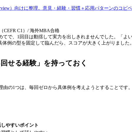
an Interview）向けに整理。意見・経験・習慣＋応用パター
TS 7.5（CEFR C1）/ 海外MBA合格
式自体が初めてで、1回目は動揺して実力を出しきれませんでした。
→具体例の型を固定して臨んだら、スコアが大きく上がりました
い回せる経験」を持っておく
い理由の1つは、毎回ゼロから具体例を考えようとすることです
話しやすいポイント