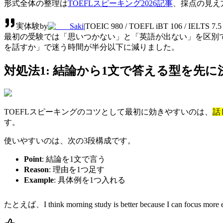
形式全体の整理は
TOEFLスピーキング2026記事
、採点の見え
実体験
by
Saki
|
TOEIC 980 / TOEFL iBT 106 / IEL
最初の受験では「思いつかない」と「英語が出ない」を区別
を話すか」で迷う時間が半分以下に減りました。
対処法1: 結論から1文で答える型を先に
TOEFLスピーキングのコツとして最初に効きやすいのは、
話
す。
使いやすいのは、次の3段構成です。
Point
: 結論を1文で言う
Reason
: 理由を1つ足す
Example
: 具体例を1つ入れる
たとえば、
I think morning study is better because I can focus more 