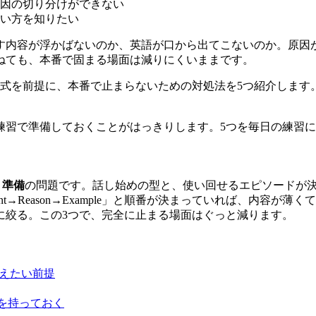
因の切り分けができない
い方を知りたい
す内容が浮かばないのか、英語が口から出てこないのか。原因
ねても、本番で固まる場面は減りにくいままです。
年形式を前提に、本番で止まらないための対処法を5つ紹介しま
練習で準備しておくことがはっきりします。5つを毎日の練習
く
準備
の問題です。話し始めの型と、使い回せるエピソードが
nt→Reason→Example」と順番が決まっていれば、内容が薄
に絞る。この3つで、完全に止まる場面はぐっと減ります。
さえたい前提
」を持っておく