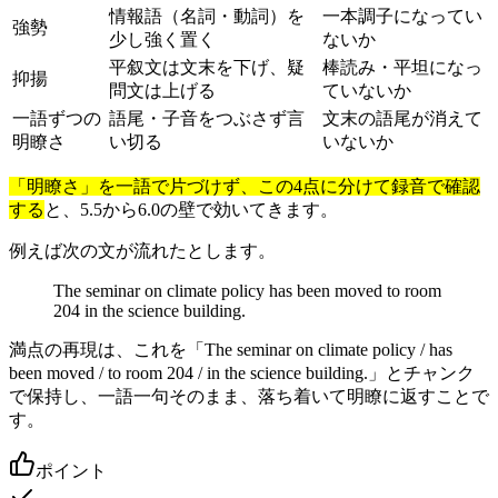
情報語（名詞・動詞）を
一本調子になってい
強勢
少し強く置く
ないか
平叙文は文末を下げ、疑
棒読み・平坦になっ
抑揚
問文は上げる
ていないか
一語ずつの
語尾・子音をつぶさず言
文末の語尾が消えて
明瞭さ
い切る
いないか
「明瞭さ」を一語で片づけず、この4点に分けて録音で確認
する
と、5.5から6.0の壁で効いてきます。
例えば次の文が流れたとします。
The seminar on climate policy has been moved to room
204 in the science building.
満点の再現は、これを「The seminar on climate policy / has
been moved / to room 204 / in the science building.」とチャンク
で保持し、一語一句そのまま、落ち着いて明瞭に返すことで
す。
ポイント