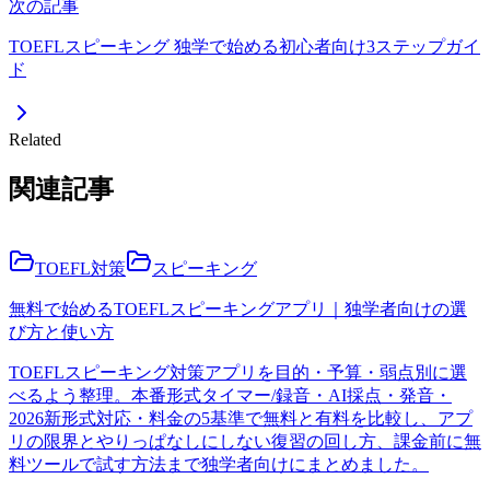
次の記事
TOEFLスピーキング 独学で始める初心者向け3ステップガイ
ド
Related
関連記事
TOEFL対策
スピーキング
無料で始めるTOEFLスピーキングアプリ｜独学者向けの選
び方と使い方
TOEFLスピーキング対策アプリを目的・予算・弱点別に選
べるよう整理。本番形式タイマー/録音・AI採点・発音・
2026新形式対応・料金の5基準で無料と有料を比較し、アプ
リの限界とやりっぱなしにしない復習の回し方、課金前に無
料ツールで試す方法まで独学者向けにまとめました。