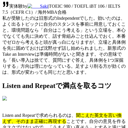
実体験
by
Saki
|
TOEIC 980 / TOEFL iBT 106 / IELTS
7.5（CEFR C1）/ 海外MBA合格
私が受験したのは旧形式のIndependentでした。効いたのは、
よく出るトピックに自分のスタンスを事前に用意しておくこ
と。環境問題なら「自分はこう考える」という立場を、本心
でなくても先に決めて、話す骨組みごと仕込んでおく。本番
でゼロから考えると頭が真っ白になりますが、立場と具体例
を先に固めておけば沈黙せず話し始められました。新形式の
Take an Interviewは準備時間がないと聞きます。その意味で
も「長い導入は捨てて、質問にすぐ答え、具体例を1つ深掘
りする」方向は理にかなっている。足すより削る方が効くの
は、形式が変わっても同じだと思います。
Listen and Repeatで満点を取るコツ
Listen and Repeatで求められるのは、
聞こえた英文を言い換
えず、そのまま正確に再現する
ことです。自分の意見を作る
タスクではないので、「うまく言い直そう」とすると逆に減