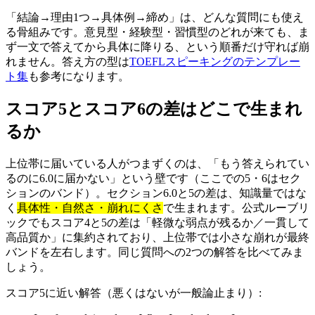
「結論→理由1つ→具体例→締め」は、どんな質問にも使え
る骨組みです。意見型・経験型・習慣型のどれが来ても、ま
ず一文で答えてから具体に降りる、という順番だけ守れば崩
れません。答え方の型は
TOEFLスピーキングのテンプレー
ト集
も参考になります。
スコア5とスコア6の差はどこで生まれ
るか
上位帯に届いている人がつまずくのは、「もう答えられてい
るのに6.0に届かない」という壁です（ここでの5・6はセク
ションのバンド）。セクション6.0と5の差は、知識量ではな
く
具体性・自然さ・崩れにくさ
で生まれます。公式ルーブリ
ックでもスコア4と5の差は「軽微な弱点が残るか／一貫して
高品質か」に集約されており、上位帯では小さな崩れが最終
バンドを左右します。同じ質問への2つの解答を比べてみま
しょう。
スコア5に近い解答（悪くはないが一般論止まり）: