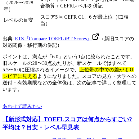
（2026〜2028
合換算＋CEFRレベルを併記
年）
スコア5 ≒ CEFR C1、6 が最上位（C2相
レベルの目安
当）
出典:
ETS『Compare TOEFL iBT Scores』
（新旧スコアの
対応関係・移行期の併記）
ポイントは、満点が「6.0」という1点に絞られたことです。
旧スケールの28〜30点あたりが、新スケールではすべて
5.5〜6.0に圧縮されるイメージで、
上位帯の中での差がより
シビアに見える
ようになりました。スコアの見方・大学への
送付・有効期限などの全体像は、次の記事で詳しく整理して
います。
あわせて読みたい
【新形式対応】TOEFLスコアは何点からすごい?
平均は？目安・レベル早見表