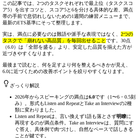
この記事では、2つのタスクそれぞれで最上位（タスクスコ
ア5）を出すコツと、スコア5と6を分ける具体的な差、満点
帯の手前で息切れしないための1週間の練習メニューまで、
最新のETS基準にそって整理します。
実は、満点に必要なのは難語や派手な表現ではなく、
2つの
タスクで「崩れない高品質」を毎回出せること
です。30点
（6.0）は「全部を盛る」より、安定した品質を揃えた方が
近づきやすくなります。
最後まで読むと、何を足すより何を整えるべきかが見え、
6.0に近づくための改善ポイントを絞りやすくなります。
ざっくり解説
2026年からスピーキングの満点は
6.0
です（1〜6・0.5刻
み）。形式もListen and RepeatとTake an Interviewの2種
類に変わりました。
Listen and Repeatは、言い換えず1語も落とさず
明瞭
に
再現するのが満点条件。Take an Interviewは、質問にす
ぐ答え、具体例で肉づけし、自然なペースで話しきる
ことが鍵です。