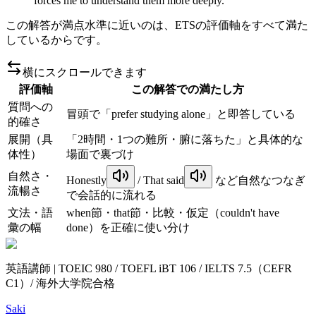
forces me to understand them more deeply.
この解答が満点水準に近いのは、ETSの評価軸をすべて満た
しているからです。
横にスクロールできます
評価軸
この解答での満たし方
質問への
冒頭で「prefer studying alone」と即答している
的確さ
展開（具
「2時間・1つの難所・腑に落ちた」と具体的な
体性）
場面で裏づけ
自然さ・
Honestly
/
That said
など自然なつなぎ
流暢さ
で会話的に流れる
文法・語
when節・that節・比較・仮定（couldn't have
彙の幅
done）を正確に使い分け
英語講師 | TOEIC 980 / TOEFL iBT 106 / IELTS 7.5（CEFR
C1）/ 海外大学院合格
Saki