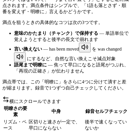
点されます。満点条件はシンプルで、「1語も落とさず・順
番を変えず・明瞭に」言えるかどうかです。
満点を狙うときの具体的なコツは次の3つです。
意味のかたまり（チャンク）で保持する
— 単語単位で
覚えようとすると後半の長文で崩れます
言い換えない
—
has been moved
を
was changed
にするなど、自然な言い換えこそ減点対象
語尾まで明瞭に
— 焦って早口になると語尾がつぶれ、
「再現の正確さ」が伝わりません
満点帯では、この「明瞭に」をさらに4つに分けて潰すと差
が縮まります。録音で1つずつ自己チェックしてください。
横にスクロールできます
明瞭さの要
中身
録音セルフチェック
素
リズム・ペ
区切りと速さが一定で、
後半で速くなってい
ース
早口にならない
ないか