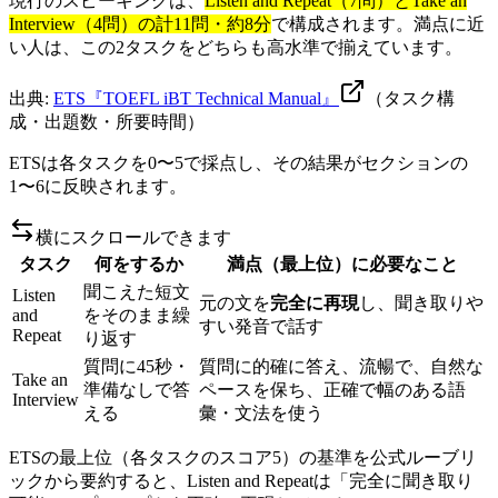
現行のスピーキングは、
Listen and Repeat（7問）とTake an
Interview（4問）の計11問・約8分
で構成されます。満点に近
い人は、この2タスクをどちらも高水準で揃えています。
出典:
ETS『TOEFL iBT Technical Manual』
（タスク構
成・出題数・所要時間）
ETSは各タスクを0〜5で採点し、その結果がセクションの
1〜6に反映されます。
横にスクロールできます
タスク
何をするか
満点（最上位）に必要なこと
聞こえた短文
Listen
元の文を
完全に再現
し、聞き取りや
and
をそのまま繰
すい発音で話す
Repeat
り返す
質問に45秒・
質問に的確に答え、流暢で、自然な
Take an
準備なしで答
ペースを保ち、正確で幅のある語
Interview
える
彙・文法を使う
ETSの最上位（各タスクのスコア5）の基準を公式ルーブリ
ックから要約すると、Listen and Repeatは「完全に聞き取り