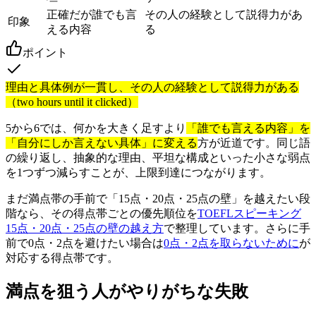
正確だが誰でも言
その人の経験として説得力があ
印象
える内容
る
ポイント
理由と具体例が一貫し、その人の経験として説得力がある
（two hours until it clicked）
5から6では、何かを大きく足すより
「誰でも言える内容」を
「自分にしか言えない具体」に変える
方が近道です。同じ語
の繰り返し、抽象的な理由、平坦な構成といった小さな弱点
を1つずつ減らすことが、上限到達につながります。
まだ満点帯の手前で「15点・20点・25点の壁」を越えたい段
階なら、その得点帯ごとの優先順位を
TOEFLスピーキング
15点・20点・25点の壁の越え方
で整理しています。さらに手
前で0点・2点を避けたい場合は
0点・2点を取らないために
が
対応する得点帯です。
満点を狙う人がやりがちな失敗