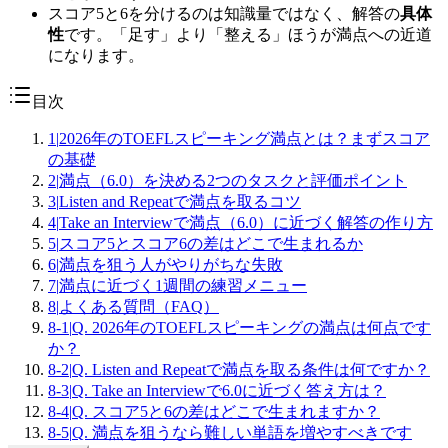
スコア5と6を分けるのは知識量ではなく、解答の
具体
性
です。「足す」より「整える」ほうが満点への近道
になります。
目次
1
|
2026年のTOEFLスピーキング満点とは？まずスコア
の基礎
2
|
満点（6.0）を決める2つのタスクと評価ポイント
3
|
Listen and Repeatで満点を取るコツ
4
|
Take an Interviewで満点（6.0）に近づく解答の作り方
5
|
スコア5とスコア6の差はどこで生まれるか
6
|
満点を狙う人がやりがちな失敗
7
|
満点に近づく1週間の練習メニュー
8
|
よくある質問（FAQ）
8-1
|
Q. 2026年のTOEFLスピーキングの満点は何点です
か？
8-2
|
Q. Listen and Repeatで満点を取る条件は何ですか？
8-3
|
Q. Take an Interviewで6.0に近づく答え方は？
8-4
|
Q. スコア5と6の差はどこで生まれますか？
8-5
|
Q. 満点を狙うなら難しい単語を増やすべきです