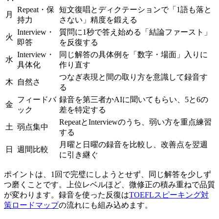
Repeat・保
短文復唱とディクテーションで「1語も落と
月
持力
さない」精度を鍛える
Interview・
質問に1秒で答え始める「結論ファースト」
火
即答
を反復する
Interview・
同じ解答の具体例を「数字・場面」入りに
水
具体化
作り直す
つなぎ表現と間の取り方を意識して録音す
木
自然さ
る
フィードバ
録音を第三者かAIに聞いてもらい、5と6の
金
ック
差を特定する
RepeatとInterviewのうち、弱い方を重点練習
土
弱点集中
する
月曜と日曜の録音を比較し、改善点を翌週
日
週間比較
に引き継ぐ
ポイントは、1回で完璧にしようとせず、同じ解答を少しず
つ磨くことです。上位レベルほど、微修正の積み重ねで品質
が変わります。録音を使った反復は
TOEFLスピーキング対
策ロードマップ
の流れにも組み込めます。