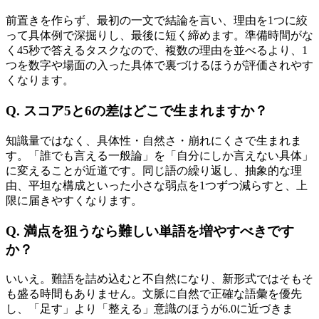
前置きを作らず、最初の一文で結論を言い、理由を1つに絞
って具体例で深掘りし、最後に短く締めます。準備時間がな
く45秒で答えるタスクなので、複数の理由を並べるより、1
つを数字や場面の入った具体で裏づけるほうが評価されやす
くなります。
Q. スコア5と6の差はどこで生まれますか？
知識量ではなく、具体性・自然さ・崩れにくさで生まれま
す。「誰でも言える一般論」を「自分にしか言えない具体」
に変えることが近道です。同じ語の繰り返し、抽象的な理
由、平坦な構成といった小さな弱点を1つずつ減らすと、上
限に届きやすくなります。
Q. 満点を狙うなら難しい単語を増やすべきです
か？
いいえ。難語を詰め込むと不自然になり、新形式ではそもそ
も盛る時間もありません。文脈に自然で正確な語彙を優先
し、「足す」より「整える」意識のほうが6.0に近づきま