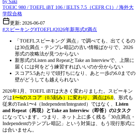
by
Saki
TOEIC 980 / TOEFL iBT 106 / IELTS 7.5（CEFR C1）/ 海外大
学院合格
更新: 2026-06-07
#
スピーキング
#
TOEFL
#
2026年新形式
#
満点
「TOEFLスピーキング 満点」で調べても、出てくるの
は30点満点・テンプレ暗記の古い情報ばかりで、2026
形式の攻略法が見つからない
新形式のListen and RepeatとTake an Interviewで、上限に
届くには何をどう練習すればいいのか分からない
スコア5.5あたりで頭打ちになり、あと一歩の6.0までの
壁がどうしても越えられない
2026年1月、TOEFL iBTは大きく変わりました。スピーキン
グは
1〜6のスコア（0.5刻み）に変わり、満点は6.0
。形式も
従来のTask1〜4（Independent/Integrated）ではなく、
Listen
and Repeat（再現）とTake an Interview（即答）の2タスク
になっています。つまり、ネット上に多く残る「30点満点・
Independentのテンプレ暗記」という対策は、もう現行形式に
は合いません。