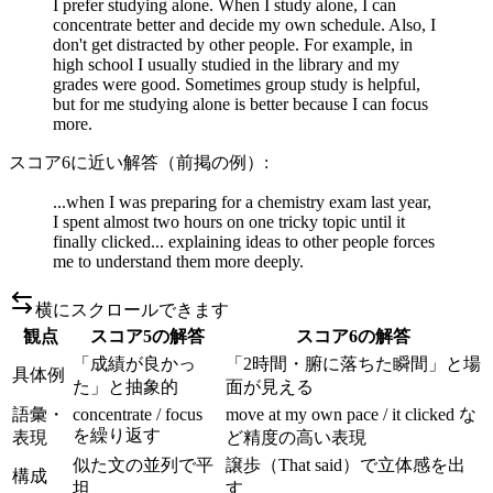
I prefer studying alone. When I study alone, I can
concentrate better and decide my own schedule. Also, I
don't get distracted by other people. For example, in
high school I usually studied in the library and my
grades were good. Sometimes group study is helpful,
but for me studying alone is better because I can focus
more.
スコア6に近い解答（前掲の例）:
...when I was preparing for a chemistry exam last year,
I spent almost two hours on one tricky topic until it
finally clicked... explaining ideas to other people forces
me to understand them more deeply.
横にスクロールできます
観点
スコア5の解答
スコア6の解答
「成績が良かっ
「2時間・腑に落ちた瞬間」と場
具体例
た」と抽象的
面が見える
語彙・
concentrate / focus
move at my own pace / it clicked な
を繰り返す
表現
ど精度の高い表現
似た文の並列で平
譲歩（That said）で立体感を出
構成
坦
す