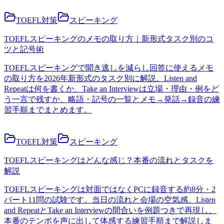
TOEFL対策
スピーキング
TOEFLスピーキングのメモの取り方｜新形式タスク別のコ
ツと記号術
TOEFLスピーキングで聞き逃しを減らし回答に使えるメモ
の取り方を2026年新形式のタスク別に解説。Listen and
Repeatは何を書くか、Take an Interviewは立場・理由・例をど
う一言で残すか、略語・記号の一覧とメモ→発話→録音の練
習手順までまとめます。
TOEFL対策
スピーキング
TOEFLスピーキングはどんな感じ？本番の流れとタスクを
解説
TOEFLスピーキングは対面ではなくPCに録音する約8分・2
パート11問の試験です。当日の流れと会場の空気感、Listen
and RepeatとTake an Interviewの間合いを例題つきで再現し、
本番のテンポを声に出して体感する練習手順まで解説しま