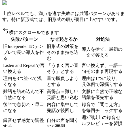
上位レベルでも、満点を逃す失敗には共通パターンがありま
す。特に新形式では、旧形式の癖が裏目に出やすいです。
横にスクロールできます
失敗パターン
なぜ起きるか
対処法
旧Independentのテン
旧形式の対策を
導入を捨て、最初の
プレで長い導入を作
そのまま持ち込
一文で答える
る
む
Listen and Repeatで言
「うまく言い直
言い換えず、一語一
い換える
そう」とする
句そのまま再現する
理由を3つ並べて浅
量で勝負しよう
理由は1つに絞り、
くなる
とする
具体例で深掘りする
難語を詰め込んで不
高得点＝難しい
文脈に自然で正確な
自然になる
英語と思い込む
語彙を優先する
後半で息切れ・早口
内容に集中して
録音で「聞こえ方」
になる
発話が後回し
を毎回チェックする
週3回以上の録音セ
録音せず感覚で調整
自分の声を聞く
ルフレビューを習慣
する
のが面倒