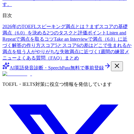
す。
目次
2026年のTOEFLスピーキング満点とは？まずスコアの基礎
満点（6.0）を決める2つのタスクと評価ポイント
Listen and
Repeatで満点を取るコツ
Take an Interviewで満点（6.0）に近
づく解答の作り方
スコア5とスコア6の差はどこで生まれるか
満点を狙う人がやりがちな失敗
満点に近づく1週間の練習メ
ニュー
よくある質問（FAQ）
まとめ
AI英語発音診断・SpeechPass
無料で事前登録
TOEFL・IELTS対策に役立つ情報を発信しています