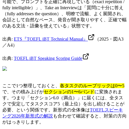
可能で、プロンプトを正確に再現している（exact repetition /
fully intelligible）」、Take an Interviewは「質問に十分に答え
（fully addresses the question）、明瞭で流暢、よく展開され、
会話として自然なペース、発音が聞き取りやすく、正確で幅
のある文法・語彙を使えている」状態です。
出典:
ETS『TOEFL iBT Technical Manual』
（2025・図A3
／A4）
出典:
TOEFL iBT Speaking Scoring Guide
ここで1つ整理しておくと、
各タスクのルーブリックは0〜5
で、その積み上げが
セクションの1〜6バンド
に変換されま
す。つまり「セクション6.0（満点）」に届くには、全タス
クで安定してタスクスコア5（最上位）を出し続けることが
必要、という関係です。新形式の全体像は
TOEFLスピーキ
ング2026年新形式の解説
も合わせて確認すると、対策の方向
がはっきりします。