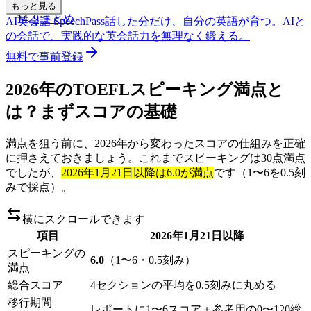
か？
もっと見る
9
|
まとめ
AI英会話 SpeechPass
話した分だけ、自分の英語が育つ。
AIと
の会話で、実践的な英会話力を無理なく鍛える。
無料で事前登録
2026年のTOEFLスピーキング満点と
は？まずスコアの基礎
満点を狙う前に、2026年から変わったスコアの仕組みを正確
に押さえておきましょう。これまでスピーキングは30点満点
でしたが、
2026年1月21日以降は6.0が満点
です（1〜6を0.5刻
みで採点）。
横にスクロールできます
項目
2026年1月21日以降
スピーキングの
6.0
（1〜6・0.5刻み）
満点
総合スコア
4セクションの平均を0.5刻みに丸める
移行期間
レポートに1〜6スコア＋参考用の0〜120総