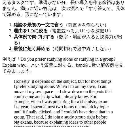
えるタスクです。準備がない分、長い導入を作る余裕はあり
ません。満点に近い答えは、次の流れで「すぐ答えて、具体
で深める」形になっています。
結論を最初の一文で言う
（前置きを作らない）
理由を1つに絞る
（複数並べるより1つを深掘り）
具体例で肉づけする
（数字・場面が入ると説得力が出
る）
最後に短く締める
（時間切れで途中終了しない）
例えば「Do you prefer studying alone or studying in a group?
Explain why.」という質問に対する、band6に近い解答例を見
てみましょう。
Honestly, it depends on the subject, but for most things
I prefer studying alone. When I'm on my own, I can
move at my own pace — I slow down on the parts that
confuse me and skip what I already know. For
example, when I was preparing for a chemistry exam
last year, I spent almost two hours on one tricky topic
until it finally clicked, and I couldn't have done that in a
group. That said, I do join a study group right before
big exams, because explaining ideas to other people