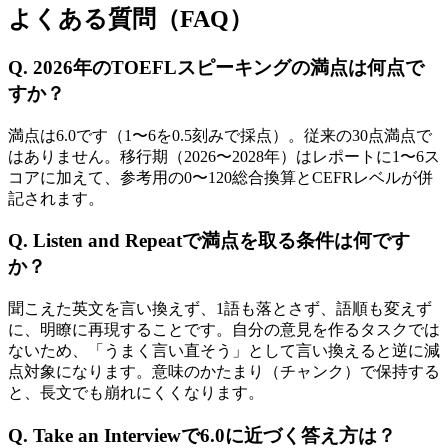
よくある質問（FAQ）
Q. 2026年のTOEFLスピーキングの満点は何点で
すか？
満点は6.0です（1〜6を0.5刻みで採点）。従来の30点満点で
はありません。移行期（2026〜2028年）はレポートに1〜6ス
コアに加えて、参考用の0〜120総合換算とCEFRレベルが併
記されます。
Q. Listen and Repeatで満点を取る条件は何です
か？
聞こえた英文を言い換えず、1語も落とさず、語順も変えず
に、明瞭に再現することです。自分の意見を作るタスクでは
ないため、「うまく言い直そう」として言い換えると逆に減
点対象になります。意味のかたまり（チャンク）で保持する
と、長文でも崩れにくくなります。
Q. Take an Interviewで6.0に近づく答え方は？