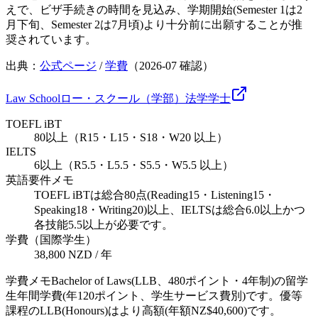
えで、ビザ手続きの時間を見込み、学期開始(Semester 1は2
月下旬、Semester 2は7月頃)より十分前に出願することが推
奨されています。
出典：
公式ページ
/
学費
（
2026-07
確認）
Law School
ロー・スクール（学部）
法学
学士
TOEFL iBT
80以上（R15・L15・S18・W20 以上）
IELTS
6以上（R5.5・L5.5・S5.5・W5.5 以上）
英語要件メモ
TOEFL iBTは総合80点(Reading15・Listening15・
Speaking18・Writing20)以上、IELTSは総合6.0以上かつ
各技能5.5以上が必要です。
学費（国際学生）
38,800 NZD / 年
学費メモ
Bachelor of Laws(LLB、480ポイント・4年制)の留学
生年間学費(年120ポイント、学生サービス費別)です。優等
課程のLLB(Honours)はより高額(年額NZ$40,600)です。