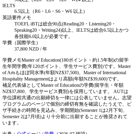
IELTS
6.5以上（R6・L6・S6・W6 以上）
英語要件メモ
TOEFL iBTは総合90点(Reading20・Listening20・
Speaking20・Writing24)以上、IELTSは総合6.5以上かつ
各技能6.0以上が必要です。
学費（国際学生）
37,800 NZD / 年
学費メモ
Master of Education(180ポイント・約1.5年制)の留学
生年間学費(年120ポイント、学生サービス費別)です。Master
of Artsもほぼ同水準(年額NZ$37,500)、Master of International
Hospitality Managementはより高額(年額NZ$39,600)です。
補足
代表値としてMaster of Educationの学費(留学生・年額
NZ$37,800、学生サービス費別)を採用しています。 AUTは
学位課程共通の出願締切を一律には公表していません。志望
プログラムのページで個別の締切有無を確認したうえで、ビ
ザ手続きの時間を見込み、学期開始(Semester 1は2月下旬、
Semester 2は7月頃)より十分前に出願することが推奨されて
います。
出典：
公式ページ
/
学費
（
2026-07
確認）