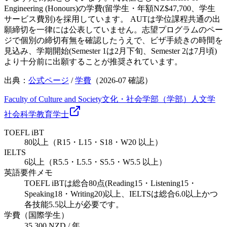
Engineering (Honours)の学費(留学生・年額NZ$47,700、学生
サービス費別)を採用しています。 AUTは学位課程共通の出
願締切を一律には公表していません。志望プログラムのペー
ジで個別の締切有無を確認したうえで、ビザ手続きの時間を
見込み、学期開始(Semester 1は2月下旬、Semester 2は7月頃)
より十分前に出願することが推奨されています。
出典：
公式ページ
/
学費
（
2026-07
確認）
Faculty of Culture and Society
文化・社会学部（学部）
人文学
社会科学
教育
学士
TOEFL iBT
80以上（R15・L15・S18・W20 以上）
IELTS
6以上（R5.5・L5.5・S5.5・W5.5 以上）
英語要件メモ
TOEFL iBTは総合80点(Reading15・Listening15・
Speaking18・Writing20)以上、IELTSは総合6.0以上かつ
各技能5.5以上が必要です。
学費（国際学生）
35,300 NZD / 年