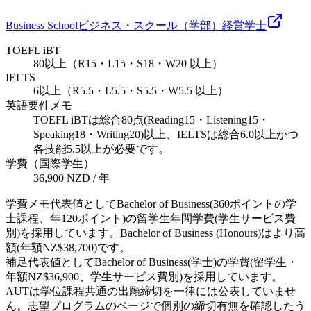
Business School
ビジネス・スクール（学部）
経営
学士
TOEFL iBT
80以上（R15・L15・S18・W20 以上）
IELTS
6以上（R5.5・L5.5・S5.5・W5.5 以上）
英語要件メモ
TOEFL iBTは総合80点(Reading15・Listening15・
Speaking18・Writing20)以上、IELTSは総合6.0以上かつ
各技能5.5以上が必要です。
学費（国際学生）
36,900 NZD / 年
学費メモ
代表値としてBachelor of Business(360ポイントの学
士課程、年120ポイント)の留学生年間学費(学生サービス費
別)を採用しています。Bachelor of Business (Honours)はより高
額(年額NZ$38,700)です。
補足
代表値としてBachelor of Business(学士)の学費(留学生・
年額NZ$36,900、学生サービス費別)を採用しています。
AUTは学位課程共通の出願締切を一律には公表していませ
ん。志望プログラムのページで個別の締切有無を確認したう