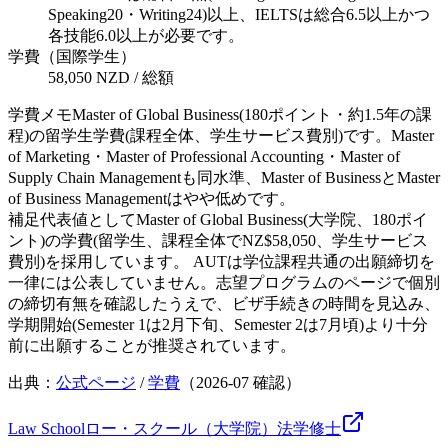
Speaking20・Writing24)以上、IELTSは総合6.5以上かつ
各技能6.0以上が必要です。
学費（国際学生）
58,050 NZD / 総額
学費メモ
Master of Global Business(180ポイント・約1.5年の課
程)の留学生学費(課程全体、学生サービス費別)です。Master
of Marketing・Master of Professional Accounting・Master of
Supply Chain Managementも同水準、Master of BusinessとMaster
of Business Managementはやや低めです。
補足
代表値としてMaster of Global Business(大学院、180ポイ
ント)の学費(留学生、課程全体でNZ$58,050、学生サービス
費別)を採用しています。 AUTは学位課程共通の出願締切を
一律には公表していません。志望プログラムのページで個別
の締切有無を確認したうえで、ビザ手続きの時間を見込み、
学期開始(Semester 1は2月下旬、Semester 2は7月頃)より十分
前に出願することが推奨されています。
出典：
公式ページ
/
学費
（
2026-07
確認）
Law School
ロー・スクール（大学院）
法学
修士