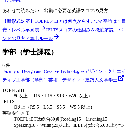
あわせて読みたい：出願に必要な英語スコアの見方
【新形式対応】TOEFLスコアは何点からすごい? 平均は？目
安・レベル早見表
IELTSスコアの仕組みを徹底解説｜バ
ンドの見方と算出ルール
学部（学士課程）
6
件
Faculty of Design and Creative Technologies
デザイン・クリエイ
ティブ工学部（学部）
芸術・デザイン・建築
人文学
学士
TOEFL iBT
80以上（R15・L15・S18・W20 以上）
IELTS
6以上（R5.5・L5.5・S5.5・W5.5 以上）
英語要件メモ
TOEFL iBTは総合80点(Reading15・Listening15・
Speaking18・Writing20)以上、IELTSは総合6.0以上かつ