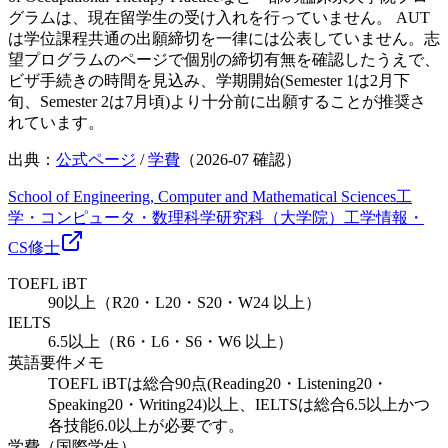
グラムは、現在留学生の受け入れを行っていません。 AUT
は学位課程共通の出願締切を一律には公表していません。志
望プログラムのページで個別の締切有無を確認したうえで、
ビザ手続きの時間を見込み、学期開始(Semester 1は2月下
旬、Semester 2は7月頃)より十分前に出願することが推奨さ
れています。
出典：
公式ページ
/
学費
（
2026-07
確認）
School of Engineering, Computer and Mathematical Sciences
工
学・コンピュータ・数理科学研究科（大学院）
工学
情報・
CS
修士
TOEFL iBT
90以上（R20・L20・S20・W24 以上）
IELTS
6.5以上（R6・L6・S6・W6 以上）
英語要件メモ
TOEFL iBTは総合90点(Reading20・Listening20・
Speaking20・Writing24)以上、IELTSは総合6.5以上かつ
各技能6.0以上が必要です。
学費（国際学生）