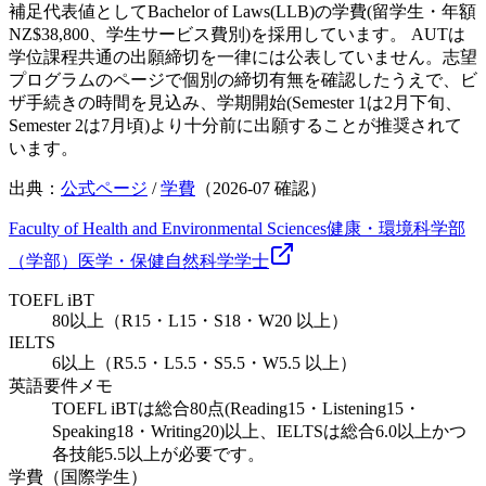
補足
代表値としてBachelor of Laws(LLB)の学費(留学生・年額
NZ$38,800、学生サービス費別)を採用しています。 AUTは
学位課程共通の出願締切を一律には公表していません。志望
プログラムのページで個別の締切有無を確認したうえで、ビ
ザ手続きの時間を見込み、学期開始(Semester 1は2月下旬、
Semester 2は7月頃)より十分前に出願することが推奨されて
います。
出典：
公式ページ
/
学費
（
2026-07
確認）
Faculty of Health and Environmental Sciences
健康・環境科学部
（学部）
医学・保健
自然科学
学士
TOEFL iBT
80以上（R15・L15・S18・W20 以上）
IELTS
6以上（R5.5・L5.5・S5.5・W5.5 以上）
英語要件メモ
TOEFL iBTは総合80点(Reading15・Listening15・
Speaking18・Writing20)以上、IELTSは総合6.0以上かつ
各技能5.5以上が必要です。
学費（国際学生）