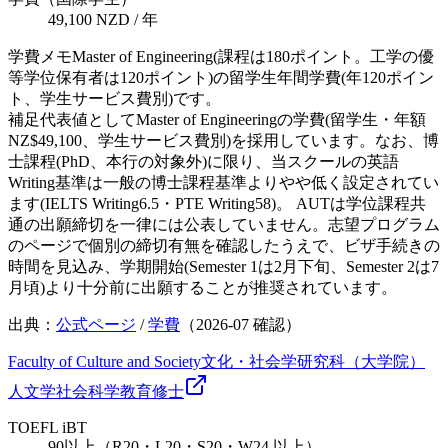
49,100 NZD / 年
学費メモ
Master of Engineering(課程は180ポイント。工学の優
等学位保有者は120ポイント)の留学生年間学費(年120ポイン
ト、学生サービス費別)です。
補足
代表値としてMaster of Engineeringの学費(留学生・年額
NZ$49,100、学生サービス費別)を採用しています。なお、博
士課程(PhD、本行の対象外)に限り、当スクールの英語
Writing基準は一般の博士課程基準よりやや低く設定されてい
ます(IELTS Writing6.5・PTE Writing58)。 AUTは学位課程共
通の出願締切を一律には公表していません。志望プログラム
のページで個別の締切有無を確認したうえで、ビザ手続きの
時間を見込み、学期開始(Semester 1は2月下旬、Semester 2は7
月頃)より十分前に出願することが推奨されています。
出典：
公式ページ
/
学費
（
2026-07
確認）
Faculty of Culture and Society
文化・社会学研究科（大学院）
人文学
社会科学
教育
修士
TOEFL iBT
90以上（R20・L20・S20・W24 以上）