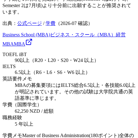
Semester 2は7月頃)より十分前に出願することが推奨されて
います。
出典：
公式ページ
/
学費
（
2026-07
確認）
Business School (MBA)
ビジネス・スクール（MBA）
経営
MBA
MBA
TOEFL iBT
90以上（R20・L20・S20・W24 以上）
IELTS
6.5以上（R6・L6・S6・W6 以上）
英語要件メモ
MBAの募集要項にはIELTS総合6.5以上・各技能6.0以上
が明記されています。その他の試験は大学院共通の英
語基準に準じます。
学費（国際学生）
62,250 NZD / 総額
職務経験
5 年以上
学費メモ
Master of Business Administration(180ポイント)全体の