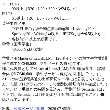
TOEFL iBT
90以上（R20・L20・S20・W24 以上）
IELTS
6.5以上（R6・L6・S6・W6 以上）
英語要件メモ
TOEFL iBTは総合90点(Reading20・Listening20・
Speaking20・Writing24)以上、IELTSは総合6.5以上かつ
各技能6.0以上が必要です。
学費（国際学生）
40,600 NZD / 総額
学費メモ
Master of Laws(LLM、120ポイント)の留学生学費(課
程全体でNZ$40,600、学生サービス費別)です。
補足
代表値としてMaster of Laws(LLM)の学費(留学生、課程
全体でNZ$40,600、学生サービス費別)を採用しています。
AUTは学位課程共通の出願締切を一律には公表していませ
ん。志望プログラムのページで個別の締切有無を確認したう
えで、ビザ手続きの時間を見込み、学期開始(Semester 1は2
月下旬、Semester 2は7月頃)より十分前に出願することが推
奨されています。
出典：
公式ページ
/
学費
（
2026-07
確認）