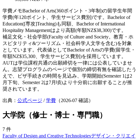
学費メモ
Bachelor of Arts(360ポイント・3年制)の留学生年間
学費(年120ポイント、学生サービス費別)です。Bachelor of
Education([専攻]Teaching)も同額、Bachelor of International
Hospitality Managementはより高額(年額NZ$38,300)です。
補足
文化・社会学部(Faculty of Culture and Society。教育・ホ
スピタリティ&ツーリズム・社会科学人文学を含む)を対象
としています。代表値としてBachelor of Artsの学費(留学生・
年額NZ$35,300、学生サービス費別)を採用しています。
AUTは学位課程共通の出願締切を一律には公表していませ
ん。志望プログラムのページで個別の締切有無を確認したう
えで、ビザ手続きの時間を見込み、学期開始(Semester 1は2
月下旬、Semester 2は7月頃)より十分前に出願することが推
奨されています。
出典：
公式ページ
/
学費
（
2026-07
確認）
大学院（修士・博士・専門職）
7
件
Faculty of Design and Creative Technologies
デザイン・クリエイ