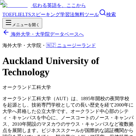
伝わる英語を、ここから
TOEFL
IELTS
スピーキング
学習法
無料ツール
検索
メニューを開く
海外大学・大学院データベースへ
海外大学・大学院
・
🇳🇿
ニュージーランド
Auckland University of
Technology
オークランド工科大学
オークランド工科大学（AUT）は、1895年開校の夜間学校
を起源とし、技術専門学校としての長い歴史を経て2000年に
大学へ昇格した公立大学です。オークランド中心部のシテ
ィ・キャンパスを中心に、ノースコートのノース・キャンパ
ス、2010年開設のマヌカウのサウス・キャンパスなど複数拠
点を展開します。ビジネススクールが国際的な認証機関から