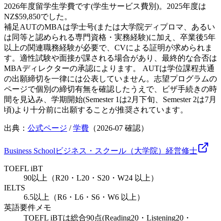
2026年度留学生学費です(学生サービス費別)。2025年度は
NZ$59,850でした。
補足
AUTのMBAは学士号(または大学院ディプロマ、あるい
は同等と認められる専門資格・実務経験)に加え、卒業後5年
以上の関連職務経験が必要で、CVによる証明が求められま
す。適性試験や面接が課される場合があり、最終的な合否は
MBAディレクターの承認によります。 AUTは学位課程共通
の出願締切を一律には公表していません。志望プログラムの
ページで個別の締切有無を確認したうえで、ビザ手続きの時
間を見込み、学期開始(Semester 1は2月下旬、Semester 2は7月
頃)より十分前に出願することが推奨されています。
出典：
公式ページ
/
学費
（
2026-07
確認）
Business School
ビジネス・スクール（大学院）
経営
修士
TOEFL iBT
90以上（R20・L20・S20・W24 以上）
IELTS
6.5以上（R6・L6・S6・W6 以上）
英語要件メモ
TOEFL iBTは総合90点(Reading20・Listening20・