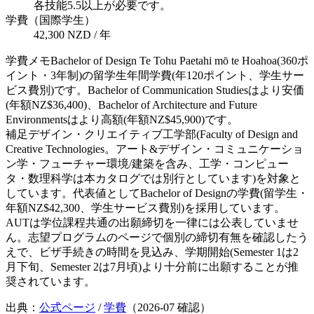
各技能5.5以上が必要です。
学費（国際学生）
42,300 NZD / 年
学費メモ
Bachelor of Design Te Tohu Paetahi mō te Hoahoa(360ポ
イント・3年制)の留学生年間学費(年120ポイント、学生サー
ビス費別)です。Bachelor of Communication Studiesはより安価
(年額NZ$36,400)、Bachelor of Architecture and Future
Environmentsはより高額(年額NZ$45,900)です。
補足
デザイン・クリエイティブ工学部(Faculty of Design and
Creative Technologies。アート&デザイン・コミュニケーショ
ン学・フューチャー環境/建築を含み、工学・コンピュー
タ・数理科学は本カタログでは別行としています)を対象と
しています。代表値としてBachelor of Designの学費(留学生・
年額NZ$42,300、学生サービス費別)を採用しています。
AUTは学位課程共通の出願締切を一律には公表していませ
ん。志望プログラムのページで個別の締切有無を確認したう
えで、ビザ手続きの時間を見込み、学期開始(Semester 1は2
月下旬、Semester 2は7月頃)より十分前に出願することが推
奨されています。
出典：
公式ページ
/
学費
（
2026-07
確認）