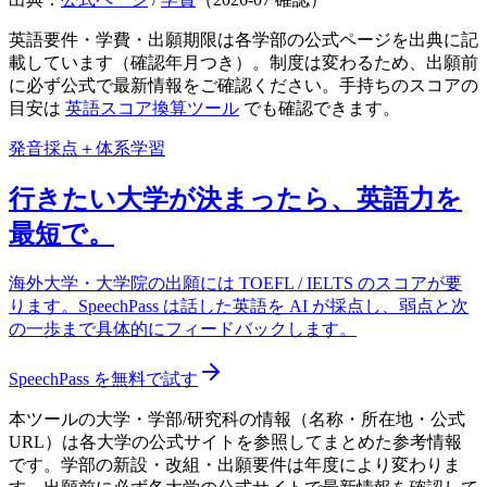
英語要件・学費・出願期限は各学部の公式ページを出典に記
載しています（確認年月つき）。制度は変わるため、出願前
に必ず公式で最新情報をご確認ください。手持ちのスコアの
目安は
英語スコア換算ツール
でも確認できます。
発音採点＋体系学習
行きたい大学が決まったら、英語力を
最短で。
海外大学・大学院の出願には TOEFL / IELTS のスコアが要
ります。SpeechPass は話した英語を AI が採点し、弱点と次
の一歩まで具体的にフィードバックします。
SpeechPass を無料で試す
本ツールの大学・学部/研究科の情報（名称・所在地・公式
URL）は各大学の公式サイトを参照してまとめた参考情報
です。学部の新設・改組・出願要件は年度により変わりま