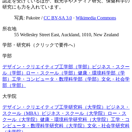
認定を受けているほか、観光学やメディア研究、保健科学の
研究にも力を入れています。
写真:
Pakoire
/
CC BY-SA 3.0
·
Wikimedia Commons
所在地
55 Wellesley Street East, Auckland, 1010, New Zealand
学部・研究科（クリックで要件へ）
学部
デザイン・クリエイティブ工学部（学部）
ビジネス・スクー
ル（学部）
ロー・スクール（学部）
健康・環境科学部（学
部）
工学・コンピュータ・数理科学部（学部）
文化・社会学
部（学部）
大学院
デザイン・クリエイティブ工学研究科（大学院）
ビジネス・
スクール（MBA）
ビジネス・スクール（大学院）
ロー・ス
クール（大学院）
健康・環境科学研究科（大学院）
工学・コ
ンピュータ・数理科学研究科（大学院）
文化・社会学研究科
（大学院）