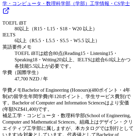
学・コンピュータ・数理科学部（学部）
工学
情報・CS
学士
TOEFL iBT
80以上（R15・L15・S18・W20 以上）
IELTS
6以上（R5.5・L5.5・S5.5・W5.5 以上）
英語要件メモ
TOEFL iBTは総合80点(Reading15・Listening15・
Speaking18・Writing20)以上、IELTSは総合6.0以上かつ
各技能5.5以上が必要です。
学費（国際学生）
47,700 NZD / 年
学費メモ
Bachelor of Engineering (Honours)(480ポイント・4年
制)の留学生年間学費(年120ポイント、学生サービス費別)で
す。Bachelor of Computer and Information Sciencesはより安価
(年額NZ$41,400)です。
補足
工学・コンピュータ・数理科学部(School of Engineering,
Computer and Mathematical Sciences。組織上はデザイン・クリ
エイティブ工学部に属しますが、本カタログでは別行として
います)を対象としています。代表値としてBachelor of