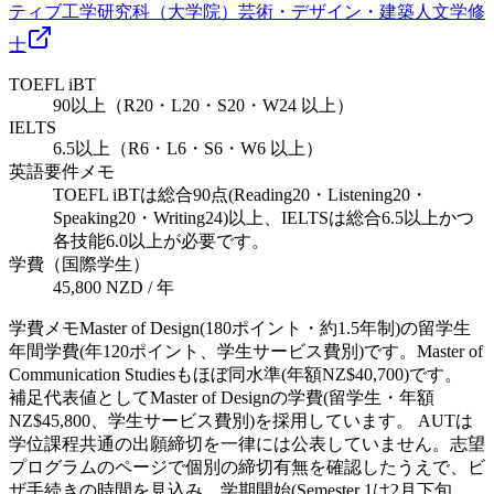
ティブ工学研究科（大学院）
芸術・デザイン・建築
人文学
修
士
TOEFL iBT
90以上（R20・L20・S20・W24 以上）
IELTS
6.5以上（R6・L6・S6・W6 以上）
英語要件メモ
TOEFL iBTは総合90点(Reading20・Listening20・
Speaking20・Writing24)以上、IELTSは総合6.5以上かつ
各技能6.0以上が必要です。
学費（国際学生）
45,800 NZD / 年
学費メモ
Master of Design(180ポイント・約1.5年制)の留学生
年間学費(年120ポイント、学生サービス費別)です。Master of
Communication Studiesもほぼ同水準(年額NZ$40,700)です。
補足
代表値としてMaster of Designの学費(留学生・年額
NZ$45,800、学生サービス費別)を採用しています。 AUTは
学位課程共通の出願締切を一律には公表していません。志望
プログラムのページで個別の締切有無を確認したうえで、ビ
ザ手続きの時間を見込み、学期開始(Semester 1は2月下旬、