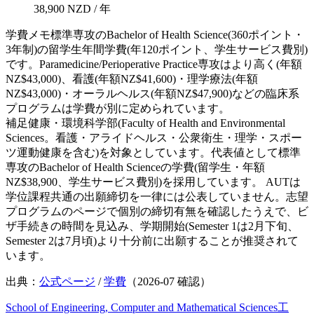
38,900 NZD / 年
学費メモ
標準専攻のBachelor of Health Science(360ポイント・
3年制)の留学生年間学費(年120ポイント、学生サービス費別)
です。Paramedicine/Perioperative Practice専攻はより高く(年額
NZ$43,000)、看護(年額NZ$41,600)・理学療法(年額
NZ$43,000)・オーラルヘルス(年額NZ$47,900)などの臨床系
プログラムは学費が別に定められています。
補足
健康・環境科学部(Faculty of Health and Environmental
Sciences。看護・アライドヘルス・公衆衛生・理学・スポー
ツ運動健康を含む)を対象としています。代表値として標準
専攻のBachelor of Health Scienceの学費(留学生・年額
NZ$38,900、学生サービス費別)を採用しています。 AUTは
学位課程共通の出願締切を一律には公表していません。志望
プログラムのページで個別の締切有無を確認したうえで、ビ
ザ手続きの時間を見込み、学期開始(Semester 1は2月下旬、
Semester 2は7月頃)より十分前に出願することが推奨されて
います。
出典：
公式ページ
/
学費
（
2026-07
確認）
School of Engineering, Computer and Mathematical Sciences
工