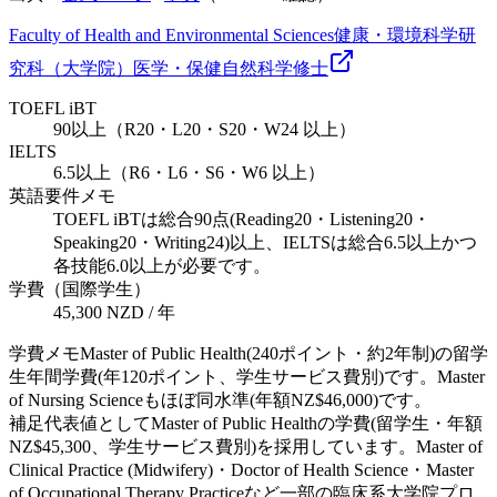
Faculty of Health and Environmental Sciences
健康・環境科学研
究科（大学院）
医学・保健
自然科学
修士
TOEFL iBT
90以上（R20・L20・S20・W24 以上）
IELTS
6.5以上（R6・L6・S6・W6 以上）
英語要件メモ
TOEFL iBTは総合90点(Reading20・Listening20・
Speaking20・Writing24)以上、IELTSは総合6.5以上かつ
各技能6.0以上が必要です。
学費（国際学生）
45,300 NZD / 年
学費メモ
Master of Public Health(240ポイント・約2年制)の留学
生年間学費(年120ポイント、学生サービス費別)です。Master
of Nursing Scienceもほぼ同水準(年額NZ$46,000)です。
補足
代表値としてMaster of Public Healthの学費(留学生・年額
NZ$45,300、学生サービス費別)を採用しています。Master of
Clinical Practice (Midwifery)・Doctor of Health Science・Master
of Occupational Therapy Practiceなど一部の臨床系大学院プロ