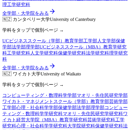
理工学研究科
全学部・大学院をみる
🇳🇿
カンタベリー大学
University of Canterbury
学科をタップで個別ページ →
UCビジネススクール（学部）
教育学部
工学部
人文学部
保健
学部
法学部
理学部
UCビジネススクール（MBA）
教育学研究
科
工学研究科
人文学研究科
保健学研究科
法学研究科
理学研究
科
全学部・大学院をみる
🇳🇿
ワイカト大学
University of Waikato
学科をタップで個別ページ →
コンピューティング・数理科学学部
マオリ・先住民研究学部
ワイカト・マネジメントスクール（学部）
教育学部
芸術学部
工学部
心理・社会科学学部
保健学部
法学部
理学部
コンピュー
ティング・数理科学学研究科
マオリ・先住民研究学研究科
ワ
イカト経営大学院（MBA）
教育学研究科
芸術学研究科
工学
研究科
心理・社会科学学研究科
大学院研究科
保健学研究科
法