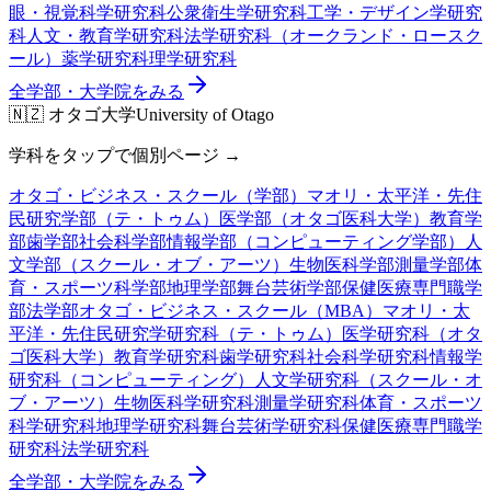
眼・視覚科学研究科
公衆衛生学研究科
工学・デザイン学研究
科
人文・教育学研究科
法学研究科（オークランド・ロースク
ール）
薬学研究科
理学研究科
全学部・大学院をみる
🇳🇿
オタゴ大学
University of Otago
学科をタップで個別ページ →
オタゴ・ビジネス・スクール（学部）
マオリ・太平洋・先住
民研究学部（テ・トゥム）
医学部（オタゴ医科大学）
教育学
部
歯学部
社会科学部
情報学部（コンピューティング学部）
人
文学部（スクール・オブ・アーツ）
生物医科学部
測量学部
体
育・スポーツ科学部
地理学部
舞台芸術学部
保健医療専門職学
部
法学部
オタゴ・ビジネス・スクール（MBA）
マオリ・太
平洋・先住民研究学研究科（テ・トゥム）
医学研究科（オタ
ゴ医科大学）
教育学研究科
歯学研究科
社会科学研究科
情報学
研究科（コンピューティング）
人文学研究科（スクール・オ
ブ・アーツ）
生物医科学研究科
測量学研究科
体育・スポーツ
科学研究科
地理学研究科
舞台芸術学研究科
保健医療専門職学
研究科
法学研究科
全学部・大学院をみる