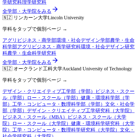
学研究科
理学研究科
全学部・大学院をみる
🇳🇿
リンカーン大学
Lincoln University
学科をタップで個別ページ →
アグリビジネス・商学部
環境・社会デザイン学部
農学・生命
科学部
アグリビジネス・商学研究科
環境・社会デザイン研究
科
農学・生命科学研究科
全学部・大学院をみる
🇳🇿
オークランド工科大学
Auckland University of Technology
学科をタップで個別ページ →
デザイン・クリエイティブ工学部（学部）
ビジネス・スクー
ル（学部）
ロー・スクール（学部）
健康・環境科学部（学
部）
工学・コンピュータ・数理科学部（学部）
文化・社会学
部（学部）
デザイン・クリエイティブ工学研究科（大学院）
ビジネス・スクール（MBA）
ビジネス・スクール（大学
院）
ロー・スクール（大学院）
健康・環境科学研究科（大学
院）
工学・コンピュータ・数理科学研究科（大学院）
文化・
社会学研究科（大学院）