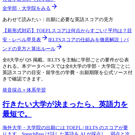
全学部・大学院をみる
あわせて読みたい：出願に必要な英語スコアの見方
【新形式対応】TOEFLスコアは何点からすごい? 平均は？目
安・レベル早見表
IELTSスコアの仕組みを徹底解説｜バ
ンドの見方と算出ルール
全8大学が QS 掲載。IELTS を主軸に学部ごとの要件が公表
される。本データベースでは全8大学の学部・大学院ごとに
英語スコアの目安・留学生の学費・出願期限を公式ソース付
きで確認できます。
発音採点＋体系学習
行きたい大学が決まったら、英語力を
最短で。
海外大学・大学院の出願には TOEFL / IELTS のスコアが要
ります。SpeechPass は話した英語を AI が採点し、弱点と次