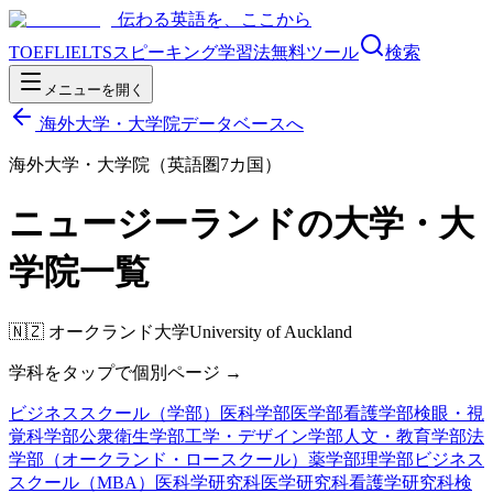
伝わる英語を、ここから
TOEFL
IELTS
スピーキング
学習法
無料ツール
検索
メニューを開く
海外大学・大学院データベースへ
海外大学・大学院（英語圏7カ国）
ニュージーランド
の大学・大
学院一覧
🇳🇿
オークランド大学
University of Auckland
学科をタップで個別ページ →
ビジネススクール（学部）
医科学部
医学部
看護学部
検眼・視
覚科学部
公衆衛生学部
工学・デザイン学部
人文・教育学部
法
学部（オークランド・ロースクール）
薬学部
理学部
ビジネス
スクール（MBA）
医科学研究科
医学研究科
看護学研究科
検