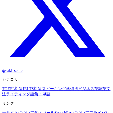
@saki_score
カテゴリ
TOEFL対策
IELTS対策
スピーキング
学習法
ビジネス英語
英文
法
ライティング
語彙・単語
リンク
当サイトについて
学習ツール
SpeechPassについて
プライバシ