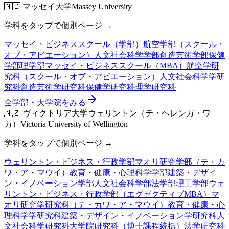
🇳🇿
マッセイ大学
Massey University
学科をタップで個別ページ →
マッセイ・ビジネススクール（学部）
航空学部（スクール・
オブ・アビエーション）
人文社会科学学部
創造芸術学部
保健
学部
理学部
マッセイ・ビジネススクール（MBA）
航空学研
究科（スクール・オブ・アビエーション）
人文社会科学学研
究科
創造芸術学研究科
保健学研究科
理学研究科
全学部・大学院をみる
🇳🇿
ヴィクトリア大学ウェリントン（テ・ヘレンガ・ワ
カ）
Victoria University of Wellington
学科をタップで個別ページ →
ウェリントン・ビジネス・行政学部
マオリ研究学部（テ・カ
ワ・ア・マウイ）
教育・健康・心理科学学部
建築・デザイ
ン・イノベーション学部
人文社会科学部
法学部
理工学部
ウェ
リントン・ビジネス・行政学部（エグゼクティブMBA）
マ
オリ研究学研究科（テ・カワ・ア・マウイ）
教育・健康・心
理科学学研究科
建築・デザイン・イノベーション学研究科
人
文社会科学研究科
大学院研究科（博士課程統括）
法学研究科