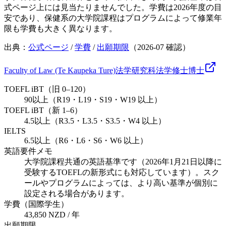
式ページ上には見当たりませんでした。学費は2026年度の目
安であり、保健系の大学院課程はプログラムによって修業年
限も学費も大きく異なります。
出典：
公式ページ
/
学費
/
出願期限
（
2026-07
確認）
Faculty of Law (Te Kaupeka Ture)
法学研究科
法学
修士
博士
TOEFL iBT（旧 0–120）
90以上（R19・L19・S19・W19 以上）
TOEFL iBT（新 1–6）
4.5以上（R3.5・L3.5・S3.5・W4 以上）
IELTS
6.5以上（R6・L6・S6・W6 以上）
英語要件メモ
大学院課程共通の英語基準です（2026年1月21日以降に
受験するTOEFLの新形式にも対応しています）。スク
ールやプログラムによっては、より高い基準が個別に
設定される場合があります。
学費（国際学生）
43,850 NZD / 年
出願期限