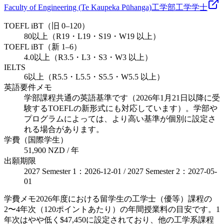
Faculty of Engineering (Te Kaupeka Pūhanga)
工学部
工学
学士
TOEFL iBT（旧 0–120）
80以上（R19・L19・S19・W19 以上）
TOEFL iBT（新 1–6）
4.0以上（R3.5・L3・S3・W3 以上）
IELTS
6以上（R5.5・L5.5・S5.5・W5.5 以上）
英語要件メモ
学部課程共通の英語基準です（2026年1月21日以降に受
験するTOEFLの新形式にも対応しています）。学部や
プログラムによっては、より高い基準が個別に設定さ
れる場合があります。
学費（国際学生）
51,900 NZD / 年
出願期限
2027 Semester 1：2026-12-01 / 2027 Semester 2：2027-05-
01
学費メモ
2026年度における留学生の工学士（優等）課程の
2〜4年次（120ポイントあたり）の年間授業料の目安です。1
年次はやや低く$47,450に設定されており、他の工学系課程