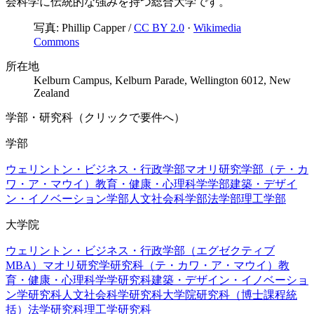
会科学に伝統的な強みを持つ総合大学です。
写真:
Phillip Capper
/
CC BY 2.0
·
Wikimedia
Commons
所在地
Kelburn Campus, Kelburn Parade, Wellington 6012, New
Zealand
学部・研究科（クリックで要件へ）
学部
ウェリントン・ビジネス・行政学部
マオリ研究学部（テ・カ
ワ・ア・マウイ）
教育・健康・心理科学学部
建築・デザイ
ン・イノベーション学部
人文社会科学部
法学部
理工学部
大学院
ウェリントン・ビジネス・行政学部（エグゼクティブ
MBA）
マオリ研究学研究科（テ・カワ・ア・マウイ）
教
育・健康・心理科学学研究科
建築・デザイン・イノベーショ
ン学研究科
人文社会科学研究科
大学院研究科（博士課程統
括）
法学研究科
理工学研究科