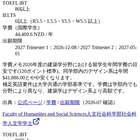
TOEFL iBT
80以上
IELTS
6以上（R5.5・L5.5・S5.5・W5.5 以上）
学費（国際学生）
44,469.6 NZD / 年
出願期限
2027 Trimester 1：2026-12-08 / 2027 Trimester 2：2027-05-
01
学費メモ
2026年度の建築学分野における留学生年間学費の目
安です(120ポイント標準)。同学部内のデザイン系は年間
$41,886.00とやや安くなります。
補足
英語要件は大学共通の学部基準です。学費は学部内でも
分野により異なり、建築学はデザイン系より高額です。
出典：
公式ページ
/
学費
/
出願期限
（
2026-07
確認）
Faculty of Humanities and Social Sciences
人文社会科学部
社会科
学
人文学
学士
TOEFL iBT