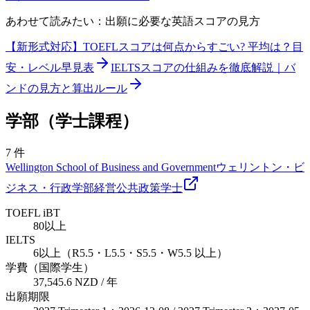
あわせて読みたい：出願に必要な英語スコアの見方
【新形式対応】TOEFLスコアは何点からすごい? 平均は？目
安・レベル早見表
IELTSスコアの仕組みを徹底解説｜バ
ンドの見方と算出ルール
学部（学士課程）
7
件
Wellington School of Business and Government
ウェリントン・ビ
ジネス・行政学部
経営
公共政策
学士
TOEFL iBT
80以上
IELTS
6以上（R5.5・L5.5・S5.5・W5.5 以上）
学費（国際学生）
37,545.6 NZD / 年
出願期限