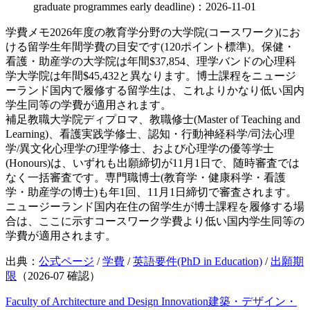
graduate programmes early deadline)：2026-11-01
学費メモ
2026年度の教育学分野の大学院(コースワーク)にお
ける留学生年間学費の目安です(120ポイント標準)。保健・
看護・助産学の大学院は年間$37,854、理学バンドの心理科
学大学院は年間$45,432と異なります。博士課程をニュージ
ーランド国内で履修する留学生は、これよりかなり低い国内
学生同等の学費が適用されます。
補足
教職大学院ディプロマ、教職修士(Master of Teaching and
Learning)、看護実践学修士、認知・行動神経科学/司法心理
学/異文化心理学の理学修士、および心理学の優等学士
(Honours)は、いずれも出願締切が11月1日で、随時審査では
なく一括審査です。専門職博士(教育学・健康科学・看護
学・助産学の博士)も年1回、11月1日締切で審査されます。
ニュージーランド国内在住の留学生が博士課程を履修する場
合は、ここに示すコースワーク学費より低い国内学生同等の
学費が適用されます。
出典：
公式ページ
/
学費
/
英語要件(PhD in Education)
/
出願期
限
（
2026-07
確認）
Faculty of Architecture and Design Innovation
建築・デザイン・