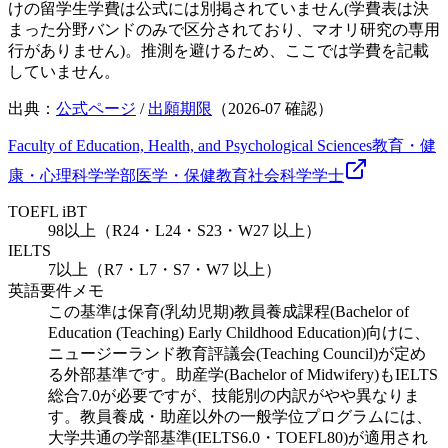
けの留学生学費は公式には別掲されていません(学費表は決
まった分野バンドのみで区分されており、マオリ研究の専用
行がありません)。推測を避けるため、ここでは学費を記載
していません。
出典：
公式ページ
/
出願期限
（
2026-07
確認）
Faculty of Education, Health, and Psychological Sciences
教育・健
康・心理科学学部
医学・保健
教育
社会科学
学士
TOEFL iBT
98以上（R24・L24・S23・W27 以上）
IELTS
7以上（R7・L7・S7・W7 以上）
英語要件メモ
この基準は保育(乳幼児期)教員養成課程(Bachelor of
Education (Teaching) Early Childhood Education)向けに、
ニュージーランド教育評議会(Teaching Council)が定め
る外部基準です。助産学(Bachelor of Midwifery)もIELTS
総合7.0が必要ですが、技能別の内訳がやや異なりま
す。教員養成・助産以外の一般学位プログラムには、
大学共通の学部基準(IELTS6.0・TOEFL80)が適用され