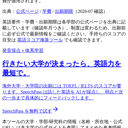
費が適用されます。
出典：
公式ページ
/
学費
/
出願期限
（
2026-07
確認）
英語要件・学費・出願期限は各学部の公式ページを出典に記
載しています（確認年月つき）。制度は変わるため、出願前
に必ず公式で最新情報をご確認ください。手持ちのスコアの
目安は
英語スコア換算ツール
でも確認できます。
発音採点＋体系学習
行きたい大学が決まったら、英語力を
最短で。
海外大学・大学院の出願には TOEFL / IELTS のスコアが要
ります。SpeechPass は話した英語を AI が採点し、弱点と次
の一歩まで具体的にフィードバックします。
SpeechPass を無料で試す
本ツールの大学・学部/研究科の情報（名称・所在地・公式
URL）は各大学の公式サイトを参照してまとめた参考情報