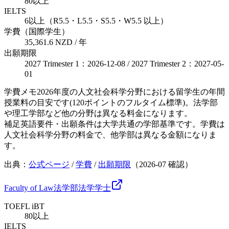
80以上
IELTS
6以上（R5.5・L5.5・S5.5・W5.5 以上）
学費（国際学生）
35,361.6 NZD / 年
出願期限
2027 Trimester 1：2026-12-08 / 2027 Trimester 2：2027-05-
01
学費メモ
2026年度の人文社会科学分野における留学生の年間
授業料の目安です(120ポイントのフルタイム標準)。法学部
や理工学部など他の分野は異なる料金になります。
補足
英語要件・出願条件は大学共通の学部基準です。学費は
人文社会科学分野の料金で、他学部は異なる金額になりま
す。
出典：
公式ページ
/
学費
/
出願期限
（
2026-07
確認）
Faculty of Law
法学部
法学
学士
TOEFL iBT
80以上
IELTS