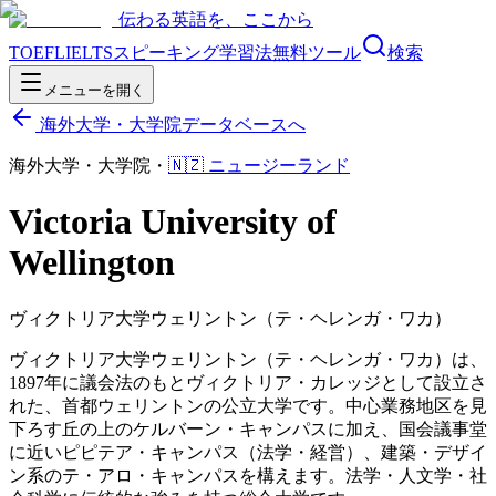
伝わる英語を、ここから
TOEFL
IELTS
スピーキング
学習法
無料ツール
検索
メニューを開く
海外大学・大学院データベースへ
海外大学・大学院
・
🇳🇿
ニュージーランド
Victoria University of
Wellington
ヴィクトリア大学ウェリントン（テ・ヘレンガ・ワカ）
ヴィクトリア大学ウェリントン（テ・ヘレンガ・ワカ）は、
1897年に議会法のもとヴィクトリア・カレッジとして設立さ
れた、首都ウェリントンの公立大学です。中心業務地区を見
下ろす丘の上のケルバーン・キャンパスに加え、国会議事堂
に近いピピテア・キャンパス（法学・経営）、建築・デザイ
ン系のテ・アロ・キャンパスを構えます。法学・人文学・社