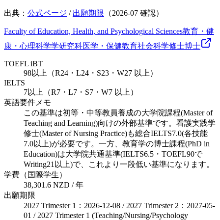
出典：
公式ページ
/
出願期限
（
2026-07
確認）
Faculty of Education, Health, and Psychological Sciences
教育・健
康・心理科学学研究科
医学・保健
教育
社会科学
修士
博士
TOEFL iBT
98以上（R24・L24・S23・W27 以上）
IELTS
7以上（R7・L7・S7・W7 以上）
英語要件メモ
この基準は初等・中等教員養成の大学院課程(Master of
Teaching and Learning)向けの外部基準です。看護実践学
修士(Master of Nursing Practice)も総合IELTS7.0(各技能
7.0以上)が必要です。一方、教育学の博士課程(PhD in
Education)は大学院共通基準(IELTS6.5・TOEFL90で
Writing21以上)で、これより一段低い基準になります。
学費（国際学生）
38,301.6 NZD / 年
出願期限
2027 Trimester 1：2026-12-08 / 2027 Trimester 2：2027-05-
01 / 2027 Trimester 1 (Teaching/Nursing/Psychology