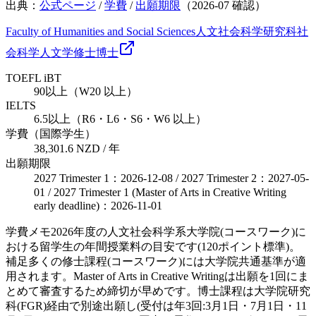
出典：
公式ページ
/
学費
/
出願期限
（
2026-07
確認）
Faculty of Humanities and Social Sciences
人文社会科学研究科
社
会科学
人文学
修士
博士
TOEFL iBT
90以上（W20 以上）
IELTS
6.5以上（R6・L6・S6・W6 以上）
学費（国際学生）
38,301.6 NZD / 年
出願期限
2027 Trimester 1：2026-12-08 / 2027 Trimester 2：2027-05-
01 / 2027 Trimester 1 (Master of Arts in Creative Writing
early deadline)：2026-11-01
学費メモ
2026年度の人文社会科学系大学院(コースワーク)に
おける留学生の年間授業料の目安です(120ポイント標準)。
補足
多くの修士課程(コースワーク)には大学院共通基準が適
用されます。Master of Arts in Creative Writingは出願を1回にま
とめて審査するため締切が早めです。博士課程は大学院研究
科(FGR)経由で別途出願し(受付は年3回:3月1日・7月1日・11