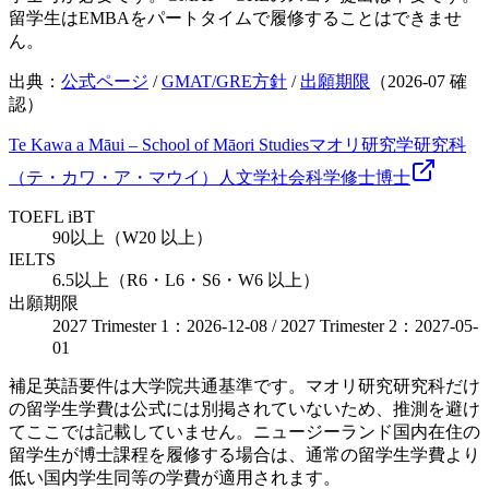
留学生はEMBAをパートタイムで履修することはできませ
ん。
出典：
公式ページ
/
GMAT/GRE方針
/
出願期限
（
2026-07
確
認）
Te Kawa a Māui – School of Māori Studies
マオリ研究学研究科
（テ・カワ・ア・マウイ）
人文学
社会科学
修士
博士
TOEFL iBT
90以上（W20 以上）
IELTS
6.5以上（R6・L6・S6・W6 以上）
出願期限
2027 Trimester 1：2026-12-08 / 2027 Trimester 2：2027-05-
01
補足
英語要件は大学院共通基準です。マオリ研究研究科だけ
の留学生学費は公式には別掲されていないため、推測を避け
てここでは記載していません。ニュージーランド国内在住の
留学生が博士課程を履修する場合は、通常の留学生学費より
低い国内学生同等の学費が適用されます。