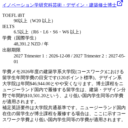
イノベーション学研究科
芸術・デザイン・建築
修士
博士
TOEFL iBT
90以上（W20 以上）
IELTS
6.5以上（R6・L6・S6・W6 以上）
学費（国際学生）
48,391.2 NZD / 年
出願期限
2027 Trimester 1：2026-12-08 / 2027 Trimester 2：2027-05-
01
学費メモ
2026年度の建築学系大学院(コースワーク)における
留学生年間学費の目安です(120ポイント標準)。デザイン系
大学院は年間$46,944.00とやや安くなります。博士課程をニ
ュージーランド国内で履修する留学生は、建築・デザイン分
野で年間約$10,501.20という、より低い国内学生同等の学費
が適用されます。
補足
英語要件は大学院共通基準です。ニュージーランド国内
在住の留学生が博士課程を履修する場合は、ここに示すコー
スワーク学費より低い国内学生同等の学費が適用されます。