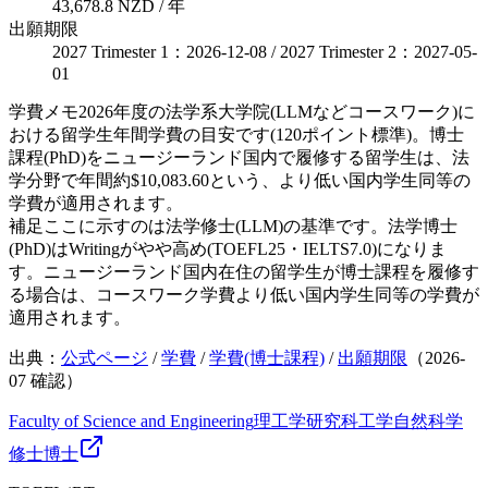
43,678.8 NZD / 年
出願期限
2027 Trimester 1：2026-12-08 / 2027 Trimester 2：2027-05-
01
学費メモ
2026年度の法学系大学院(LLMなどコースワーク)に
おける留学生年間学費の目安です(120ポイント標準)。博士
課程(PhD)をニュージーランド国内で履修する留学生は、法
学分野で年間約$10,083.60という、より低い国内学生同等の
学費が適用されます。
補足
ここに示すのは法学修士(LLM)の基準です。法学博士
(PhD)はWritingがやや高め(TOEFL25・IELTS7.0)になりま
す。ニュージーランド国内在住の留学生が博士課程を履修す
る場合は、コースワーク学費より低い国内学生同等の学費が
適用されます。
出典：
公式ページ
/
学費
/
学費(博士課程)
/
出願期限
（
2026-
07
確認）
Faculty of Science and Engineering
理工学研究科
工学
自然科学
修士
博士