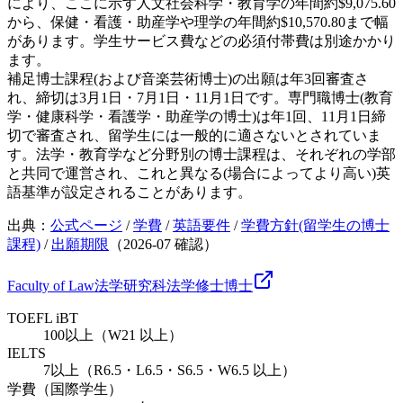
により、ここに示す人文社会科学・教育学の年間約$9,075.60
から、保健・看護・助産学や理学の年間約$10,570.80まで幅
があります。学生サービス費などの必須付帯費は別途かかり
ます。
補足
博士課程(および音楽芸術博士)の出願は年3回審査さ
れ、締切は3月1日・7月1日・11月1日です。専門職博士(教育
学・健康科学・看護学・助産学の博士)は年1回、11月1日締
切で審査され、留学生には一般的に適さないとされていま
す。法学・教育学など分野別の博士課程は、それぞれの学部
と共同で運営され、これと異なる(場合によってより高い)英
語基準が設定されることがあります。
出典：
公式ページ
/
学費
/
英語要件
/
学費方針(留学生の博士
課程)
/
出願期限
（
2026-07
確認）
Faculty of Law
法学研究科
法学
修士
博士
TOEFL iBT
100以上（W21 以上）
IELTS
7以上（R6.5・L6.5・S6.5・W6.5 以上）
学費（国際学生）