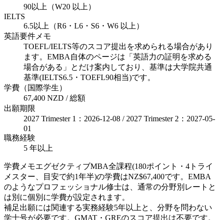
90以上（W20 以上）
IELTS
6.5以上（R6・L6・S6・W6 以上）
英語要件メモ
TOEFL/IELTS等のスコア提出を求められる場合があり
ます。EMBA自体のページは「英語力の証明を求める
場合がある」とだけ案内しており、基準は大学院共通
基準(IELTS6.5・TOEFL90相当)です。
学費（国際学生）
67,400 NZD / 総額
出願期限
2027 Trimester 1：2026-12-08 / 2027 Trimester 2：2027-05-
01
職務経験
5 年以上
学費メモ
エグゼクティブMBA全課程(180ポイント・4トライ
メスター、目安で約1年半)の学費はNZ$67,400です。EMBA
のようなプロフェッショナル修士は、通常の分野別レートと
は別に個別に学費が設定されます。
補足
出願には関連する実務経験5年以上と、分野を問わない
学士号が必要です。GMAT・GREのスコア提出は不要です。