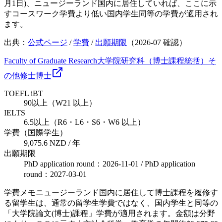
月1日)、ニュージーランド国内に居住していれば、ここに示
すコースワーク学費より低い国内学生同等の学費が適用され
ます。
出典：
公式ページ
/
学費
/
出願期限
（
2026-07
確認）
Faculty of Graduate Research
大学院研究科（博士課程統括）
そ
の他
修士
博士
TOEFL iBT
90以上（W21 以上）
IELTS
6.5以上（R6・L6・S6・W6 以上）
学費（国際学生）
9,075.6 NZD / 年
出願期限
PhD application round：2026-11-01 / PhD application
round：2027-03-01
学費メモ
ニュージーランド国内に居住して博士課程を履修す
る留学生は、通常の留学生学費ではなく、国内学生と同等の
「大学院論文(博士)課程」学費が適用されます。金額は分野