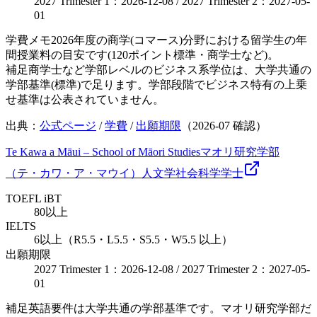
2027 Trimester 1：2026-12-08 / 2027 Trimester 2：2027-05-
01
学費メモ
2026年度の商学(コマース)分野における留学生の年
間授業料の目安です(120ポイント標準・商学士など)。
補足
商学士など学部レベルのビジネス系学位は、大学共通の
学部基準(標準)で足ります。学部段階でビジネス特有の上乗
せ基準は公表されていません。
出典：
公式ページ
/
学費
/
出願期限
（
2026-07
確認）
Te Kawa a Māui – School of Māori Studies
マオリ研究学部
（テ・カワ・ア・マウイ）
人文学
社会科学
学士
TOEFL iBT
80以上
IELTS
6以上（R5.5・L5.5・S5.5・W5.5 以上）
出願期限
2027 Trimester 1：2026-12-08 / 2027 Trimester 2：2027-05-
01
補足
英語要件は大学共通の学部基準です。マオリ研究学部だ