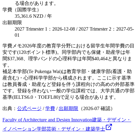
る場合があります。
学費（国際学生）
35,361.6 NZD / 年
出願期限
2027 Trimester 1：2026-12-08 / 2027 Trimester 2：2027-05-
01
学費メモ
2026年度の教育学分野における留学生年間学費の目
安です(120ポイント標準)。同学部内でも保健・助産学は年
間$37,368、理学バンドの心理科学は年間$40,464と異なりま
す。
補足
本学部(Te Pukenga Wai)は教育学部・健康学部(看護・助
産含む)・心理科学学部から構成されます。ここに示す基準
は教員養成・助産など登録を伴う課程向けの高めの外部基準
です。登録を伴わない一般の学位課程では、大学共通の学部
基準(IELTS6.0・TOEFL80)で足りる場合があります。
出典：
公式ページ
/
学費
/
出願期限
（
2026-07
確認）
Faculty of Architecture and Design Innovation
建築・デザイン・
イノベーション学部
芸術・デザイン・建築
学士