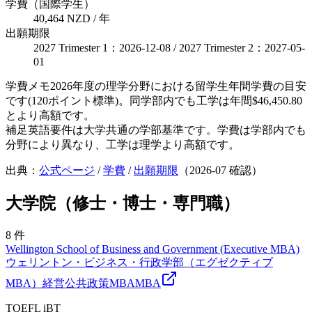
学費（国際学生）
40,464 NZD / 年
出願期限
2027 Trimester 1：2026-12-08 / 2027 Trimester 2：2027-05-
01
学費メモ
2026年度の理学分野における留学生年間学費の目安
です(120ポイント標準)。同学部内でも工学は年間$46,450.80
とより高額です。
補足
英語要件は大学共通の学部基準です。学費は学部内でも
分野により異なり、工学は理学より高額です。
出典：
公式ページ
/
学費
/
出願期限
（
2026-07
確認）
大学院（修士・博士・専門職）
8
件
Wellington School of Business and Government (Executive MBA)
ウェリントン・ビジネス・行政学部（エグゼクティブ
MBA）
経営
公共政策
MBA
MBA
TOEFL iBT