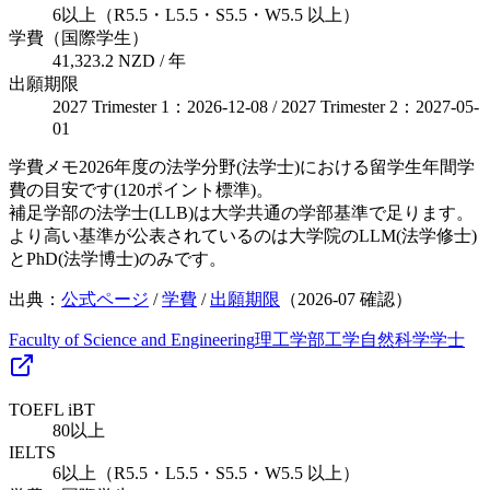
6以上（R5.5・L5.5・S5.5・W5.5 以上）
学費（国際学生）
41,323.2 NZD / 年
出願期限
2027 Trimester 1：2026-12-08 / 2027 Trimester 2：2027-05-
01
学費メモ
2026年度の法学分野(法学士)における留学生年間学
費の目安です(120ポイント標準)。
補足
学部の法学士(LLB)は大学共通の学部基準で足ります。
より高い基準が公表されているのは大学院のLLM(法学修士)
とPhD(法学博士)のみです。
出典：
公式ページ
/
学費
/
出願期限
（
2026-07
確認）
Faculty of Science and Engineering
理工学部
工学
自然科学
学士
TOEFL iBT
80以上
IELTS
6以上（R5.5・L5.5・S5.5・W5.5 以上）