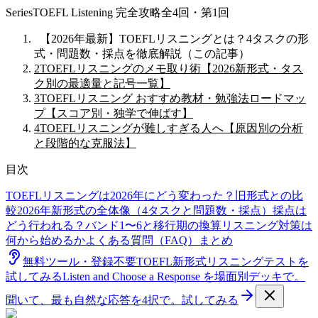
Series
TOEFL Listening 完全攻略
全
4
回
・第1回
1
【2026年最新】TOEFLリスニングとは？4タスクの形
式・問題数・採点を徹底解説
（この記事）
2
TOEFLリスニングのメモ取り術【2026新形式・タス
ク別の最適量と記号一覧】
3
TOEFLリスニング おすすめ教材・勉強法ロードマッ
プ【スコア別・独学で伸ばす】
4
TOEFLリスニングが難しすぎる人へ【原因別の分析
と段階的な克服法】
目次
TOEFLリスニングは2026年にどう変わった？旧形式との比
較
2026年新形式の全体像（4タスクと問題数・採点）
採点は
どう行われる？バンド1〜6と移行期の換算
リスニング対策は
何から始めるか
よくある質問（FAQ）
まとめ
無料ツール・登録不要
TOEFL新形式リスニングテストを
試してみる
Listen and Choose a Response を場面別デッキで。
聞いて、最も自然な応答を4択で。
試してみる