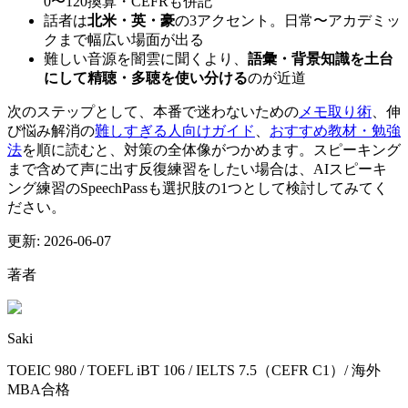
0〜120換算・CEFRも併記
話者は
北米・英・豪
の3アクセント。日常〜アカデミッ
クまで幅広い場面が出る
難しい音源を闇雲に聞くより、
語彙・背景知識を土台
にして精聴・多聴を使い分ける
のが近道
次のステップとして、本番で迷わないための
メモ取り術
、伸
び悩み解消の
難しすぎる人向けガイド
、
おすすめ教材・勉強
法
を順に読むと、対策の全体像がつかめます。スピーキング
まで含めて声に出す反復練習をしたい場合は、AIスピーキ
ング練習のSpeechPassも選択肢の1つとして検討してみてく
ださい。
更新:
2026-06-07
著者
Saki
TOEIC 980 / TOEFL iBT 106 / IELTS 7.5（CEFR C1）/ 海外
MBA合格