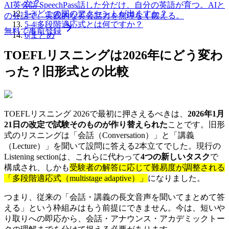
か？
AI英会話 SpeechPass
話した分だけ、自分の英語が育つ。
AIと
5-3
|
どこの国のアクセントが出ますか？
の会話で、実践的な英会話力を無理なく鍛える。
5-4
|
多段階適応式とは何ですか？
無料で事前登録
6
|
まとめ
TOEFLリスニングは2026年にどう変わ
った？旧形式との比較
TOEFLリスニング 2026で最初に押さえるべきは、
2026年1月
21日の改定で試験そのものが作り替えられた
ことです。旧形
式のリスニングは「会話（Conversation）」と「講義
（Lecture）」を聞いて設問に答える2本立てでした。現行の
Listening sectionは、これらに代わって
4つの新しいタスク
で
構成され、しかも
受験者の解答に応じて難易度が調整される
「多段階適応式（multistage adaptive）」
になりました。
つまり、従来の「会話・講義の長文音声を聞いてまとめて答
える」という枠組みはもう前提にできません。今は、短いや
り取りへの即応から、会話・アナウンス・アカデミックトー