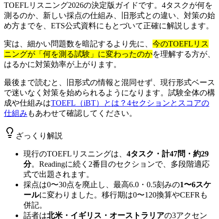
TOEFLリスニング2026の決定版ガイドです。4タスクが何を
測るのか、新しい採点の仕組み、旧形式との違い、対策の始
め方までを、ETS公式資料にもとづいて正確に解説します。
実は、細かい問題数を暗記するより先に、
今のTOEFLリス
ニングが「何を測る試験」に変わったのか
を理解する方が、
はるかに対策効率が上がります。
最後まで読むと、旧形式の情報と混同せず、現行形式ベース
で迷いなく対策を始められるようになります。試験全体の構
成や仕組みは
TOEFL（iBT）とは？4セクションとスコアの
仕組み
もあわせて確認してください。
ざっくり解説
現行のTOEFLリスニングは、
4タスク・計47問・約29
分
。Readingに続く2番目のセクションで、多段階適応
式で出題されます。
採点は0〜30点を廃止し、最高6.0・0.5刻みの
1〜6スケ
ール
に変わりました。移行期は0〜120換算やCEFRも
併記。
話者は
北米・イギリス・オーストラリア
の3アクセン