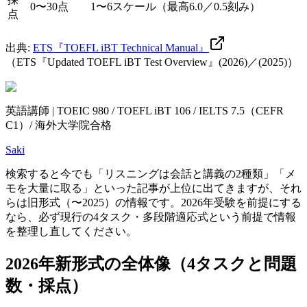
0〜30点
1〜6スケール（最高6.0／0.5刻み）
点
出典:
ETS『TOEFL iBT Technical Manual』
（ETS『Updated TOEFL iBT Test Overview』(2026)／(2025)）
英語講師 | TOEIC 980 / TOEFL iBT 106 / IELTS 7.5（CEFR
C1）/ 海外大学院合格
Saki
検索すると今でも「リスニングは会話と講義の2種類」「メ
モを大量に取る」といった記事が上位に出てきますが、それ
らは旧形式（〜2025）の情報です。2026年受験を前提にする
なら、必ず現行の4タスク・多段階適応式という前提で情報
を整理し直してください。
2026年新形式の全体像（4タスクと問題
数・採点）