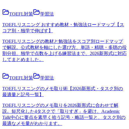
TOEFL対策
学習法
TOEFLリスニング おすすめ教材・勉強法ロードマップ【ス
コア別・独学で伸ばす】
TOEFLリスニングの教材と勉強法をスコア別ロードマップ
で解説。公式教材を軸にした選び方、単語・精聴・多聴の役
割分担、独学で点数を上げる練習法まで、2026新形式に対応
してまとめました。
TOEFL対策
学習法
TOEFLリスニングのメモ取り術【2026新形式・タスク別の
最適量と記号一覧】
TOEFLリスニングのメモ取りを2026新形式に合わせて解
説。短尺化した4タスクで「取りすぎ」を避け、Academic
Talk中心に要点を素早く拾う記号・略語一覧と、タスク別の
最適なメモ量がわかります。