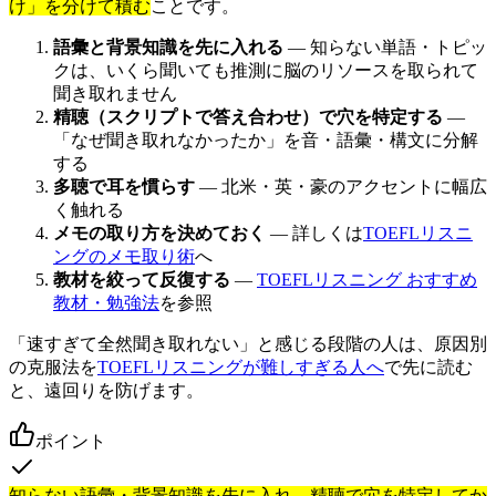
け」を分けて積む
ことです。
語彙と背景知識を先に入れる
― 知らない単語・トピッ
クは、いくら聞いても推測に脳のリソースを取られて
聞き取れません
精聴（スクリプトで答え合わせ）で穴を特定する
―
「なぜ聞き取れなかったか」を音・語彙・構文に分解
する
多聴で耳を慣らす
― 北米・英・豪のアクセントに幅広
く触れる
メモの取り方を決めておく
― 詳しくは
TOEFLリスニ
ングのメモ取り術
へ
教材を絞って反復する
―
TOEFLリスニング おすすめ
教材・勉強法
を参照
「速すぎて全然聞き取れない」と感じる段階の人は、原因別
の克服法を
TOEFLリスニングが難しすぎる人へ
で先に読む
と、遠回りを防げます。
ポイント
知らない語彙・背景知識を先に入れ、精聴で穴を特定してか