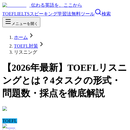
伝わる英語を、ここから
TOEFL
IELTS
スピーキング
学習法
無料ツール
検索
メニューを開く
ホーム
TOEFL対策
リスニング
【2026年最新】TOEFLリスニ
ングとは？4タスクの形式・
問題数・採点を徹底解説
TOEFL