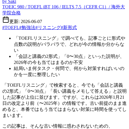
by
Saki
TOEIC 980 / TOEFL iBT 106 / IELTS 7.5（CEFR C1）/ 海外大
学院合格
更新: 2026-06-07
#
TOEFL
#
勉強法
#
リスニング
#
新形式
「TOEFLリスニング」で調べても、記事ごとに形式や
点数の説明がバラバラで、どれが今の情報か分からな
い
「会話と講義の2形式」「0〜30点」といった説明が、
2026年の今も当てはまるのか不安
結局いま何タスク・何問で、何から対策すればいいの
かを一度に整理したい
「TOEFLリスニング」で検索すると、今でも「会話と講義
の2形式」「0〜30点」「長い講義をメモして答える」と説明
した記事が上位に並びます。ですが、これらは2026年1月21
日の改定より前（〜2025年）の情報です。古い前提のまま進
めると、本番ではもう当てはまらない対策に時間を使ってし
まいます。
この記事は、そんな古い情報に惑わされないための、