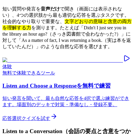
短い質問や発言を
音声だけ
で聞き（画面には表示されな
い）、4つの選択肢から最も適切な応答を選ぶタスクです。
社会的なやり取りで重要な、
文字どおりの意味と含意の両方
を理解する力
を測ります。たとえば「Didn't I just see you in
the library an hour ago?（さっき図書館で会わなかった?）」に
対して「As a matter of fact, I was returning a book.（実は本を返
していたんだ）」のような自然な応答を選びます。
体験
無料で体験できるツール
Listen and Choose a Responseを無料で練習
短い発言を聞いて、最も自然な応答を4択で選ぶ練習ができ
ます。場面別のデッキで対策・準備なし・登録不要。
応答選択クイズを試す
Listen to a Conversation（会話の要点と含意をつか