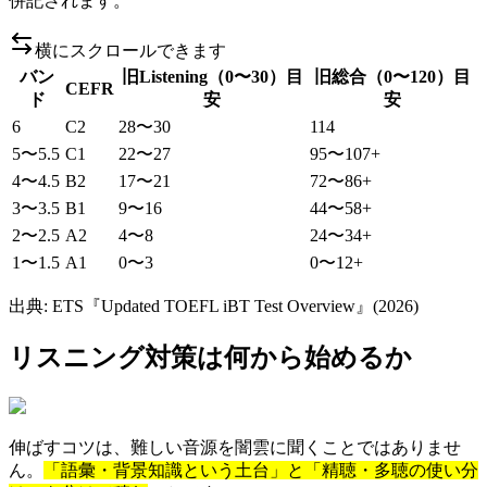
併記されます。
横にスクロールできます
バン
旧Listening（0〜30）目
旧総合（0〜120）目
CEFR
ド
安
安
6
C2
28〜30
114
5〜5.5
C1
22〜27
95〜107+
4〜4.5
B2
17〜21
72〜86+
3〜3.5
B1
9〜16
44〜58+
2〜2.5
A2
4〜8
24〜34+
1〜1.5
A1
0〜3
0〜12+
出典:
ETS『Updated TOEFL iBT Test Overview』(2026)
リスニング対策は何から始めるか
伸ばすコツは、難しい音源を闇雲に聞くことではありませ
ん。
「語彙・背景知識という土台」と「精聴・多聴の使い分