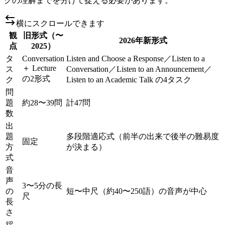
クの理解までを分けて捉える必要があります。
横にスクロールできます
観
旧形式（〜
2026年新形式
点
2025）
タ
Conversation
Listen and Choose a Response／Listen to a
＋ Lecture
ス
Conversation／Listen to an Announcement／
の2形式
ク
Listen to an Academic Talk の4タスク
問
題
約28〜39問
計47問
数
出
題
多段階適応式（前半の出来で後半の難易度
固定
方
が決まる）
式
音
声
3〜5分の長
の
短〜中尺（約40〜250語）の音声が中心
尺
長
さ
採