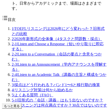
ト。日常からアカデミックまで、場面はさまざまで
す。
目次
1
|
TOEFLリスニングは2026年にどう変わった？旧形式
との比較
2
|
2026年新形式の全体像（4タスクと問題数・採点）
2-1
|
Listen and Choose a Response（短いやり取りに即応
する）
2-2
|
Listen to a Conversation（会話の要点と含意をつか
む）
2-3
|
Listen to an Announcement（学内アナウンスを理解す
る）
2-4
|
Listen to an Academic Talk（講義の主旨と構成をつか
む）
3
|
採点はどう行われる？バンド1〜6と移行期の換算
4
|
リスニング対策は何から始めるか
5
|
よくある質問（FAQ）
5-1
|
旧形式の「会話・講義」はもう出ないのですか？
5-2
|
リスニングは何点満点ですか？30点ではないのです
もっと見る