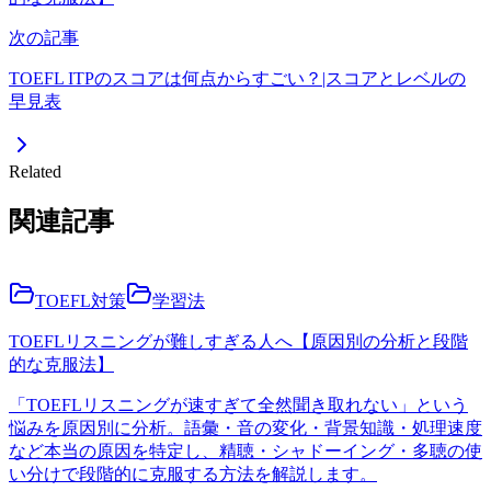
次の記事
TOEFL ITPのスコアは何点からすごい？|スコアとレベルの
早見表
Related
関連記事
TOEFL対策
学習法
TOEFLリスニングが難しすぎる人へ【原因別の分析と段階
的な克服法】
「TOEFLリスニングが速すぎて全然聞き取れない」という
悩みを原因別に分析。語彙・音の変化・背景知識・処理速度
など本当の原因を特定し、精聴・シャドーイング・多聴の使
い分けで段階的に克服する方法を解説します。