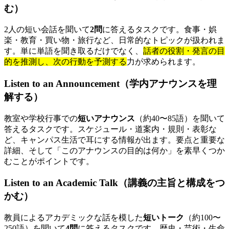
む）
2人の短い会話を聞いて
2問
に答えるタスクです。食事・娯
楽・教育・買い物・旅行など、日常的なトピックが扱われま
す。単に単語を聞き取るだけでなく、
話者の役割・発言の目
的を推測し、次の行動を予測する
力が求められます。
Listen to an Announcement（学内アナウンスを理
解する）
教室や学校行事での
短いアナウンス
（約40〜85語）を聞いて
答えるタスクです。スケジュール・道案内・規則・表彰な
ど、キャンパス生活で耳にする情報が出ます。要点と重要な
詳細、そして「このアナウンスの目的は何か」を素早くつか
むことがポイントです。
Listen to an Academic Talk（講義の主旨と構成をつ
かむ）
教員によるアカデミックな話を模した
短いトーク
（約100〜
250語）を聞いて
4問
に答えるタスクです。歴史・芸術・生命