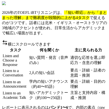
2026年のTOEFL iBTリスニングは、
「短い即応」から「まと
まった理解」まで難易度が段階的に上がる4タスク
で捉える
のがコツです。話者には北米・イギリス・オーストラリアの
3地域のアクセントが使われ、日常生活からアカデミックま
で幅広い場面が出ます。
横にスクロールできます
タスク
何を聞くか
主に見られる力
Listen and
短い質問・発言（音声
適切な応答を選ぶ即
Choose a
のみ）
応力・含意の理解
Response
要点・詳細・話者の
Listen to a
2人の短い会話
Conversation
意図・推測
学内の短いアナウンス
要点・詳細・目的の
Listen to an
Announcement
（約40〜85語）
理解
短いアカデミックトー
主旨と支持内容・構
Listen to an
Academic Talk
ク（約100〜250語）
成・推測
レポートに表示されるのは
バンド1〜6
で、内部の素点（raw