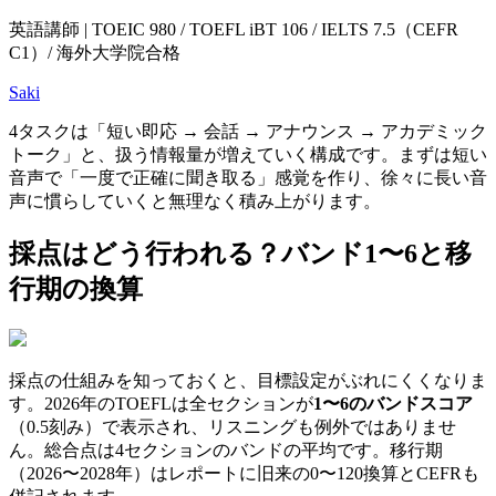
英語講師 | TOEIC 980 / TOEFL iBT 106 / IELTS 7.5（CEFR
C1）/ 海外大学院合格
Saki
4タスクは「短い即応 → 会話 → アナウンス → アカデミック
トーク」と、扱う情報量が増えていく構成です。まずは短い
音声で「一度で正確に聞き取る」感覚を作り、徐々に長い音
声に慣らしていくと無理なく積み上がります。
採点はどう行われる？バンド1〜6と移
行期の換算
採点の仕組みを知っておくと、目標設定がぶれにくくなりま
す。2026年のTOEFLは全セクションが
1〜6のバンドスコア
（0.5刻み）で表示され、リスニングも例外ではありませ
ん。総合点は4セクションのバンドの平均です。移行期
（2026〜2028年）はレポートに旧来の0〜120換算とCEFRも