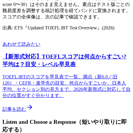
score 0〜30）はそのまま見えません。素点はテスト版ごとの
難易度差を調整する統計処理を経てバンドに変換されます。
スコアの全体像は、次の記事で確認できます。
出典:
ETS『Updated TOEFL iBT Test Overview』(2026)
あわせて読みたい
【新形式対応】TOEFLスコアは何点からすごい?
平均は？目安・レベル早見表
TOEFL iBTのスコアを早見表で一覧。満点（新6.0／旧
120）・CEFR・進学先の目安、何点からすごいか、日本人
平均、セクション別の見方まで、2026年新形式に対応して自
分の位置がすぐ分かります。
記事を読む
Listen and Choose a Response（短いやり取りに即
応する）