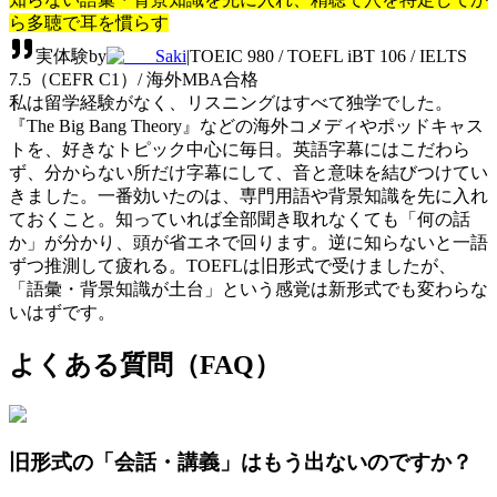
ら多聴で耳を慣らす
実体験
by
Saki
|
TOEIC 980 / TOEFL iBT 106 / IELTS
7.5（CEFR C1）/ 海外MBA合格
私は留学経験がなく、リスニングはすべて独学でした。
『The Big Bang Theory』などの海外コメディやポッドキャス
トを、好きなトピック中心に毎日。英語字幕にはこだわら
ず、分からない所だけ字幕にして、音と意味を結びつけてい
きました。一番効いたのは、専門用語や背景知識を先に入れ
ておくこと。知っていれば全部聞き取れなくても「何の話
か」が分かり、頭が省エネで回ります。逆に知らないと一語
ずつ推測して疲れる。TOEFLは旧形式で受けましたが、
「語彙・背景知識が土台」という感覚は新形式でも変わらな
いはずです。
よくある質問（FAQ）
旧形式の「会話・講義」はもう出ないのですか？