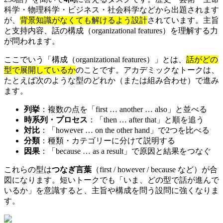
科学・物理科学・ビジネス・社会科学などから出題されます
が、
背景知識がなくても解けるよう設計
されています。主旨
と支持内容、話の構成（organizational features）を理解する力
が問われます。
ここでいう「構成（organizational features）」とは、
話がどの
型で展開しているか
のことです。アカデミックなトークは、
たとえば次のような型のどれか（または組み合わせ）で進み
ます。
列挙
：複数の点を「first … another … also」と並べる
時系列・プロセス
：「then … after that」と順を追う
対比
：「however … on the other hand」で2つを比べる
分類
：種類・カテゴリーに分けて説明する
因果
：「because … as a result」で原因と結果をつなぐ
これらの型は
つなぎ言葉
（first / however / because など）が合
図になります。短いトークでも「いま、どの型で話が進んで
いるか」を意識すると、主旨や構成を問う設問に強くなりま
す。