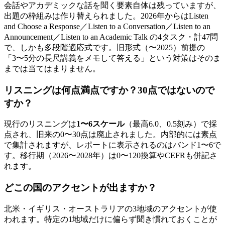
会話やアカデミックな話を聞く要素自体は残っていますが、
出題の枠組みは作り替えられました。2026年からはListen
and Choose a Response／Listen to a Conversation／Listen to an
Announcement／Listen to an Academic Talk の4タスク・計47問
で、しかも多段階適応式です。旧形式（〜2025）前提の
「3〜5分の長尺講義をメモして答える」という対策はそのま
までは当てはまりません。
リスニングは何点満点ですか？30点ではないので
すか？
現行のリスニングは
1〜6スケール
（最高6.0、0.5刻み）で採
点され、旧来の0〜30点は廃止されました。内部的には素点
で集計されますが、レポートに表示されるのはバンド1〜6で
す。移行期（2026〜2028年）は0〜120換算やCEFRも併記さ
れます。
どこの国のアクセントが出ますか？
北米・イギリス・オーストラリアの3地域のアクセントが使
われます。特定の1地域だけに偏らず聞き慣れておくことが