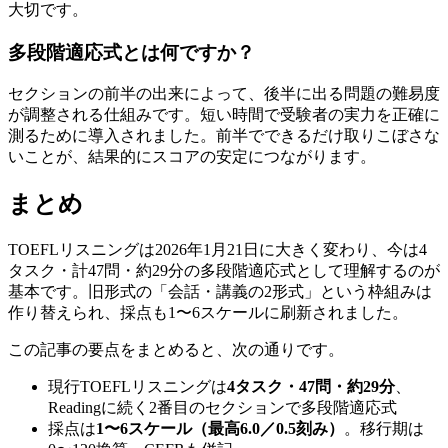
大切です。
多段階適応式とは何ですか？
セクションの前半の出来によって、後半に出る問題の難易度
が調整される仕組みです。短い時間で受験者の実力を正確に
測るために導入されました。前半でできるだけ取りこぼさな
いことが、結果的にスコアの安定につながります。
まとめ
TOEFLリスニングは2026年1月21日に大きく変わり、今は4
タスク・計47問・約29分の多段階適応式として理解するのが
基本です。旧形式の「会話・講義の2形式」という枠組みは
作り替えられ、採点も1〜6スケールに刷新されました。
この記事の要点をまとめると、次の通りです。
現行TOEFLリスニングは
4タスク・47問・約29分
、
Readingに続く2番目のセクションで多段階適応式
採点は
1〜6スケール（最高6.0／0.5刻み）
。移行期は