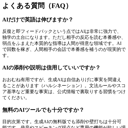
よくある質問（FAQ）
AIだけで英語は伸びますか？
反復と即フィードバックという点ではAIは非常に強力で、
独学の土台になります。ただし相手の反応を読む本番感や、
弱点をふまえた本質的な指導は人間が得意な領域です。AI
で回数を稼ぎ、人間相手の会話で本番感を補うのが現実的で
す。
AIの添削や説明は信用していいですか？
おおむね有用ですが、生成AIは自信ありげに事実を間違え
ることがあります（ハルシネーション）。文法ルールやスコ
ア基準など重要な事実は、公式情報で裏取りする習慣をつけ
てください。
無料のAIツールでも十分ですか？
目的次第です。生成AIの無料版でも添削や壁打ちは十分可
能です。発音やスピーキング採点など専用の機能が欲しい場