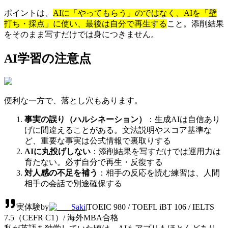
ポイントは、
AIに「やってもらう」のではなく、AIを「壁
打ち・採点」に使い、最後は自分で再生する
こと。添削結果
をそのまま写すだけでは身につきません。
AI学習の注意点
便利な一方で、落とし穴もあります。
事実の誤り（ハルシネーション）
：生成AIは自信あり
げに間違えることがある。文法説明やスコア基準な
ど、重要な事実は公式情報で裏取りする
AIに丸投げしない
：添削結果を写すだけでは運用力は
育たない。必ず自分で再生・反復する
対人感の不足を補う
：相手の反応を読む練習は、人間
相手の会話で別途確保する
実体験
by
Saki
|
TOEIC 980 / TOEFL iBT 106 / IELTS
7.5（CEFR C1）/ 海外MBA合格