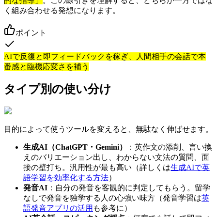
的な指導」
。この線引きを理解すると、どちらか一方ではな
く組み合わせる発想になります。
ポイント
AIで反復と即フィードバックを稼ぎ、人間相手の会話で本
番感と臨機応変さを補う
タイプ別の使い分け
目的によって使うツールを変えると、無駄なく伸ばせます。
生成AI（ChatGPT・Gemini）
：英作文の添削、言い換
えのバリエーション出し、わからない文法の質問、面
接の壁打ち。汎用性が最も高い（詳しくは
生成AIで英
語学習を効率化する方法
）
発音AI
：自分の発音を客観的に判定してもらう。留学
なしで発音を独学する人の心強い味方（発音学習は
英
語発音アプリの活用
も参考に）