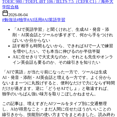
TOEIC 980 / TOEFL iBT 106 / IELTS 7.5（CEFR C1）/ 海外大
学院合格
2026-06-04
#
勉強法
#
独学
#
AI活用
#
AI英語学習
「AIで英語学習」と聞くけれど、生成AI・発音・添
削・AI英会話とツールが多すぎて、何から手をつけれ
ばいいか分からない
話す相手も時間もないから、できればAIで一人で練習
を増やしたい。でも本当に伸びるのか半信半疑
AIに任せきりで大丈夫なのか、それとも先生やオンラ
イン英会話も要るのか、その線引きを知りたい
「AIで英語」が当たり前になった一方で、ツールは生成
AI・発音・添削・AI英会話と増える一方です。よく分から
ないまま一つに丸投げすると、便利なだけで力にならず時間
だけが過ぎます。逆に「どうせAIでしょ」と敬遠すれば、
独学のいちばん強い味方を取りこぼしかねません。
この記事は、増えすぎたAIツールをタイプ別に交通整理
し、AIが得意なこと・まだ人間に任せたほうがいいことの
線引きから、技能別の使い方までをまとめました。読み終わ