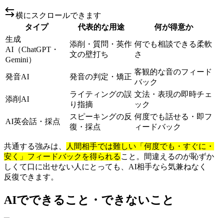
横にスクロールできます
タイプ
代表的な用途
何が得意か
生成
添削・質問・英作
何でも相談できる柔軟
AI（ChatGPT・
文の壁打ち
さ
Gemini）
客観的な音のフィード
発音AI
発音の判定・矯正
バック
ライティングの誤
文法・表現の即時チェ
添削AI
り指摘
ック
スピーキングの反
何度でも話せる・即フ
AI英会話・採点
復・採点
ィードバック
共通する強みは、
人間相手では難しい「何度でも・すぐに・
安く」フィードバックを得られる
こと。間違えるのが恥ずか
しくて口に出せない人にとっても、AI相手なら気兼ねなく
反復できます。
AIでできること・できないこと