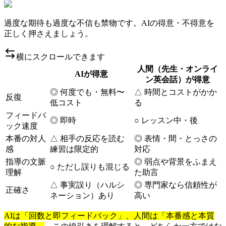
過度な期待も過度な不信も禁物です。AIの得意・不得意を
正しく押さえましょう。
横にスクロールできます
人間（先生・オンライ
AIが得意
ン英会話）が得意
◎ 何度でも・無料〜
△ 時間とコストがかか
反復
低コスト
る
フィードバ
◎ 即時
○ レッスン中・後
ック速度
本番の対人
△ 相手の反応を読む
◎ 表情・間・とっさの
感
練習は限定的
対応
指導の文脈
◎ 弱点や背景をふまえ
○ ただし誤りも混じる
理解
た助言
△ 事実誤り（ハルシ
◎ 専門家なら信頼性が
正確さ
ネーション）あり
高い
AIは「回数と即フィードバック」、人間は「本番感と本質