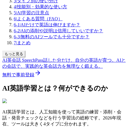
3
|
タイプ別の使い分け
4
|
技能別・効果的な使い方
5
|
AI学習の注意点
6
|
よくある質問（FAQ）
6-1
|
AIだけで英語は伸びますか？
6-2
|
AIの添削や説明は信用していいですか？
6-3
|
無料のAIツールでも十分ですか？
7
|
まとめ
もっと見る
AI英会話 SpeechPass
話した分だけ、自分の英語が育つ。
AIと
の会話で、実践的な英会話力を無理なく鍛える。
無料で事前登録
AI英語学習とは？何ができるのか
AI英語学習とは、人工知能を使って英語の練習・添削・会
話・発音チェックなどを行う学習法の総称です。2026年現
在、ツールは大きく4タイプに分かれます。