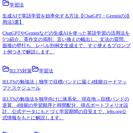
学習法
生成AIで英語学習を効率化する方法【ChatGPT・Geminiの活
用法5選】
ChatGPTやGeminiなどの生成AIを使った英語学習の活用法を
5つ紹介。英作文の添削、言い換えの幅出し、文法の質問、
面接の壁打ち、レベル別例文生成まで、すぐ使えるプロンプ
ト例つきで解説します。
IELTS対策
学習法
IELTSの勉強法｜独学で目標バンドに届く4技能ロードマッ
プとスケジュール
IELTSの勉強法を独学向けに体系化。現在地→目標バンドの
逆算、4技能の学習順序と時間配分、得点ポートフォリオ設
計、公式データにもとづく学習期間の目安まで、ielts.org公
式情報をもとに解説します。