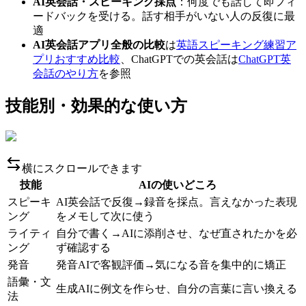
AI英会話・スピーキング採点
：何度でも話して即フィ
ードバックを受ける。話す相手がいない人の反復に最
適
AI英会話アプリ全般の比較
は
英語スピーキング練習ア
プリおすすめ比較
、ChatGPTでの英会話は
ChatGPT英
会話のやり方
を参照
技能別・効果的な使い方
横にスクロールできます
技能
AIの使いどころ
スピーキ
AI英会話で反復→録音を採点。言えなかった表現
ング
をメモして次に使う
ライティ
自分で書く→AIに添削させ、なぜ直されたかを必
ング
ず確認する
発音
発音AIで客観評価→気になる音を集中的に矯正
語彙・文
生成AIに例文を作らせ、自分の言葉に言い換える
法