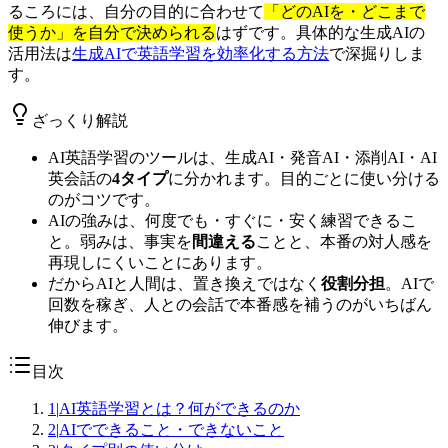
るころには、自分の目的に合わせて
「どのAIを・どこまで
使うか」を自分で決められる
はずです。具体的な生成AIの
活用法は
生成AIで英語学習を効率化する方法
で深掘りしま
す。
ざっくり解説
AI英語学習のツールは、生成AI・発音AI・添削AI・AI
英会話の
4タイプ
に分かれます。目的ごとに使い分ける
のがコツです。
AIの強みは、何度でも・すぐに・安く練習できるこ
と。弱みは、事実を
間違える
ことと、本番の対人感を
再現しにくいことにあります。
だからAIと人間は、置き換えではなく
役割分担
。AIで
回数を稼ぎ、人との会話で本番感を補うのがいちばん
伸びます。
目次
1
|
AI英語学習とは？何ができるのか
2
|
AIでできること・できないこと