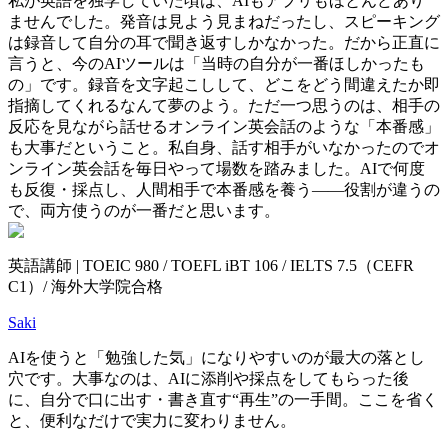
私が英語を独学していた頃は、AIもアプリもほとんどあり
ませんでした。発音は見よう見まねだったし、スピーキング
は録音して自分の耳で聞き返すしかなかった。だから正直に
言うと、今のAIツールは「当時の自分が一番ほしかったも
の」です。録音を文字起こしして、どこをどう間違えたか即
指摘してくれるなんて夢のよう。ただ一つ思うのは、相手の
反応を見ながら話せるオンライン英会話のような「本番感」
も大事だということ。私自身、話す相手がいなかったのでオ
ンライン英会話を毎日やって場数を踏みました。AIで何度
も反復・採点し、人間相手で本番感を養う——役割が違うの
で、両方使うのが一番だと思います。
英語講師 | TOEIC 980 / TOEFL iBT 106 / IELTS 7.5（CEFR
C1）/ 海外大学院合格
Saki
AIを使うと「勉強した気」になりやすいのが最大の落とし
穴です。大事なのは、AIに添削や採点をしてもらった後
に、自分で口に出す・書き直す“再生”の一手間。ここを省く
と、便利なだけで実力に変わりません。