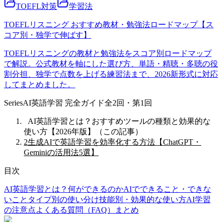
TOEFL対策
学習法
TOEFLリスニング おすすめ教材・勉強法ロードマップ【ス
コア別・独学で伸ばす】
TOEFLリスニングの教材と勉強法をスコア別ロードマップ
で解説。公式教材を軸にした選び方、単語・精聴・多聴の役
割分担、独学で点数を上げる練習法まで、2026新形式に対応
してまとめました。
Series
AI英語学習 完全ガイド
全
2
回
・第1回
1
AI英語学習とは？おすすめツールの種類と効果的な
使い方【2026年版】
（この記事）
2
生成AIで英語学習を効率化する方法【ChatGPT・
Geminiの活用法5選】
目次
AI英語学習とは？何ができるのか
AIでできること・できな
いこと
タイプ別の使い分け
技能別・効果的な使い方
AI学習
の注意点
よくある質問（FAQ）
まとめ