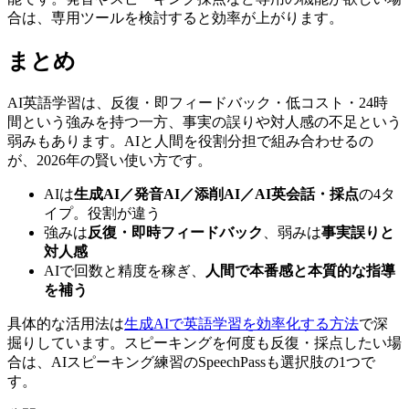
合は、専用ツールを検討すると効率が上がります。
まとめ
AI英語学習は、反復・即フィードバック・低コスト・24時
間という強みを持つ一方、事実の誤りや対人感の不足という
弱みもあります。AIと人間を役割分担で組み合わせるの
が、2026年の賢い使い方です。
AIは
生成AI／発音AI／添削AI／AI英会話・採点
の4タ
イプ。役割が違う
強みは
反復・即時フィードバック
、弱みは
事実誤りと
対人感
AIで回数と精度を稼ぎ、
人間で本番感と本質的な指導
を補う
具体的な活用法は
生成AIで英語学習を効率化する方法
で深
掘りしています。スピーキングを何度も反復・採点したい場
合は、AIスピーキング練習のSpeechPassも選択肢の1つで
す。