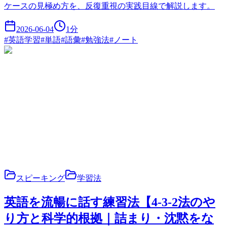
ケースの見極め方を、反復重視の実践目線で解説します。
2026-06-04
1
分
#
英語学習
#
単語
#
語彙
#
勉強法
#
ノート
スピーキング
学習法
英語を流暢に話す練習法【4-3-2法のや
り方と科学的根拠｜詰まり・沈黙をな