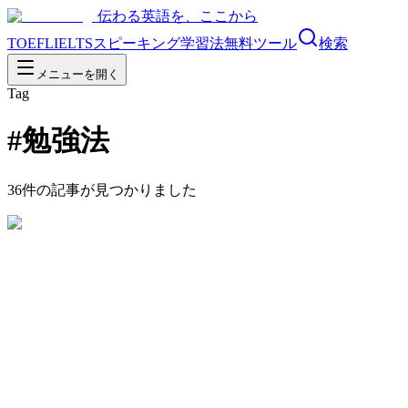
伝わる英語を、ここから
TOEFL
IELTS
スピーキング
学習法
無料ツール
検索
メニューを開く
Tag
#
勉強法
36
件の記事が見つかりました