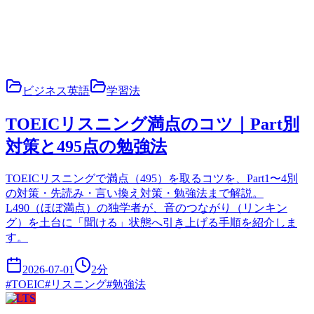
ビジネス英語
学習法
TOEICリスニング満点のコツ｜Part別
対策と495点の勉強法
TOEICリスニングで満点（495）を取るコツを、Part1〜4別
の対策・先読み・言い換え対策・勉強法まで解説。
L490（ほぼ満点）の独学者が、音のつながり（リンキン
グ）を土台に「聞ける」状態へ引き上げる手順を紹介しま
す。
2026-07-01
2
分
#
TOEIC
#
リスニング
#
勉強法
IELTS