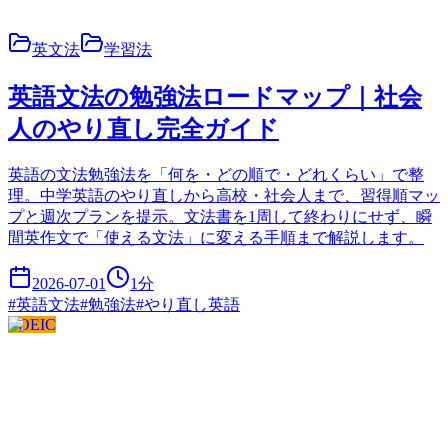
英文法
学習法
英語文法の勉強法ロードマップ｜社会
人のやり直し完全ガイド
英語の文法勉強法を「何を・どの順で・どれくらい」で整
理。中学英語のやり直しから高校・社会人まで、習得順マッ
プと週次プランを提示。文法書を1周して終わりにせず、瞬
間英作文で「使える文法」に変える手順まで解説します。
2026-07-01
1
分
#
英語文法
#
勉強法
#
やり直し英語
TOEIC