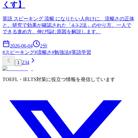
くす】
英語 スピーキング 流暢 になりたい人向けに、流暢さの正体
と、研究で効果が確認された「4-3-2法」のやり方、一人で
できる進め方、伸び悩む原因を解説します。
2026-06-04
2
分
#
スピーキング
#
流暢さ
#
勉強法
#
英語学習
2
3
4
1
TOEFL・IELTS対策に役立つ情報を発信しています