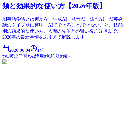
類と効果的な使い方【2026年版】
AI英語学習とは何かを、生成AI・発音AI・添削AI・AI英会
話のタイプ別に整理。AIでできること/できないこと、技能
別の効果的な使い方、人間の先生との賢い役割分担まで、
2026年の最新事情をふまえて解説します。
2026-06-04
1
分
#
AI英語学習
#
AI活用
#
勉強法
#
独学