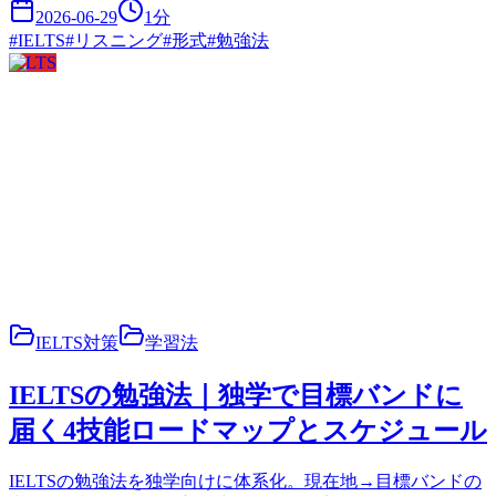
2026-06-29
1
分
#
IELTS
#
リスニング
#
形式
#
勉強法
IELTS
IELTS対策
学習法
IELTSの勉強法｜独学で目標バンドに
届く4技能ロードマップとスケジュール
IELTSの勉強法を独学向けに体系化。現在地→目標バンドの