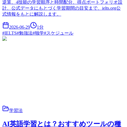
逆算、4技能の学習順序と時間配分、得点ポートフォリオ設
計、公式データにもとづく学習期間の目安まで、ielts.org公
式情報をもとに解説します。
2026-06-29
1
分
#
IELTS
#
勉強法
#
独学
#
スケジュール
学習法
AI英語学習とは？おすすめツールの種