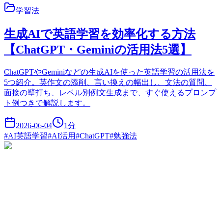
学習法
生成AIで英語学習を効率化する方法
【ChatGPT・Geminiの活用法5選】
ChatGPTやGeminiなどの生成AIを使った英語学習の活用法を
5つ紹介。英作文の添削、言い換えの幅出し、文法の質問、
面接の壁打ち、レベル別例文生成まで、すぐ使えるプロンプ
ト例つきで解説します。
2026-06-04
1
分
#
AI英語学習
#
AI活用
#
ChatGPT
#
勉強法