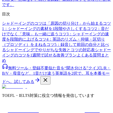
です。
目次
シャドーイングのコツは「原因の切り分け」から始まる
コツ
1：シャドーイングの素材を1段階やさしくする
コツ2：音だ
けでなく「意味」も一緒に追う
コツ3：シャドーイングの速
度を段階的に上げる
コツ4：英語のリズム・抑揚・区切り
（プロソディ）をまねる
コツ5：録音して前回の自分と比べ
る
シャドーイングでやりがちな失敗とコツの対応表
シャドー
イングのコツを1週間で試せる改善プラン
よくある質問
まと
め
無料ツール・登録不要
似た音を“聞き分ける”クイズ
L/R・
B/V・母音など、1音だけ違う英単語を2択で。耳を本番モー
ドへ。
試してみる
TOEFL・IELTS対策に役立つ情報を発信しています