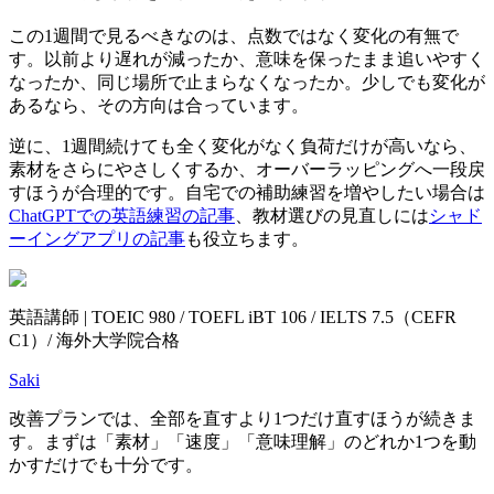
この1週間で見るべきなのは、点数ではなく変化の有無で
す。以前より遅れが減ったか、意味を保ったまま追いやすく
なったか、同じ場所で止まらなくなったか。少しでも変化が
あるなら、その方向は合っています。
逆に、1週間続けても全く変化がなく負荷だけが高いなら、
素材をさらにやさしくするか、オーバーラッピングへ一段戻
すほうが合理的です。自宅での補助練習を増やしたい場合は
ChatGPTでの英語練習の記事
、教材選びの見直しには
シャド
ーイングアプリの記事
も役立ちます。
英語講師 | TOEIC 980 / TOEFL iBT 106 / IELTS 7.5（CEFR
C1）/ 海外大学院合格
Saki
改善プランでは、全部を直すより1つだけ直すほうが続きま
す。まずは「素材」「速度」「意味理解」のどれか1つを動
かすだけでも十分です。