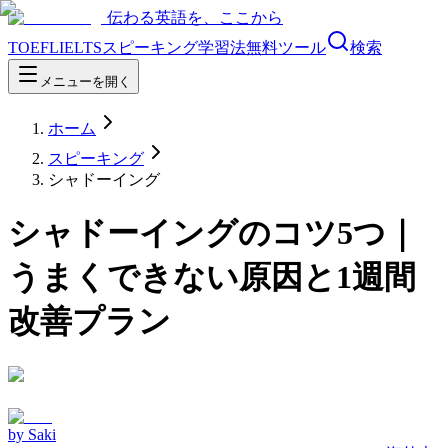
伝わる英語を、ここから
TOEFL
IELTS
スピーキング
学習法
無料ツール
検索
メニューを開く
ホーム
スピーキング
シャドーイング
シャドーイングのコツ5つ｜
うまくできない原因と1週間
改善プラン
by
Saki