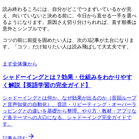
読み終わるころには、自分がどこでつまずいているかが見
え、向いていないと決める前に、今日から直せる一手を選べ
るようになります。原因さえ切り分けられれば、直す順番は
意外とシンプルです。
コツの前に前提を固めたい人は、次の3記事が土台になりま
す。「コツ」だけ知りたい人は読み飛ばして大丈夫です。
まず全体像から
シャドーイングとは？効果・仕組みをわかりやす
く解説【英語学習の完全ガイド】
シャドーイングとは何か、なぜ効果が出るのか（音韻ループ
と音声知覚の自動化）、音読・リピーティング・オーバーラ
ッピングとの違いを基礎から整理。やり方・教材・アプリな
ど各テーマへの入口になる、シャドーイング完全ガイドで
す。
記事を読む