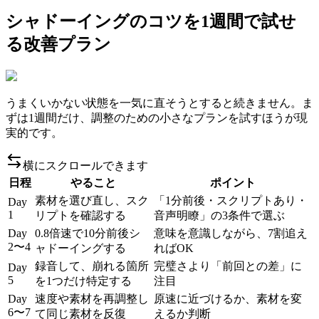
シャドーイングのコツを1週間で試せ
る改善プラン
うまくいかない状態を一気に直そうとすると続きません。ま
ずは1週間だけ、調整のための小さなプランを試すほうが現
実的です。
横にスクロールできます
日程
やること
ポイント
素材を選び直し、スク
「1分前後・スクリプトあり・
Day
1
リプトを確認する
音声明瞭」の3条件で選ぶ
Day
0.8倍速で10分前後シ
意味を意識しながら、7割追え
2〜4
ャドーイングする
ればOK
録音して、崩れる箇所
完璧さより「前回との差」に
Day
5
を1つだけ特定する
注目
Day
速度や素材を再調整し
原速に近づけるか、素材を変
6〜7
て同じ素材を反復
えるか判断