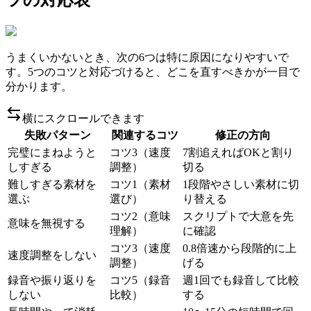
うまくいかないとき、次の6つは特に原因になりやすいで
す。5つのコツと対応づけると、どこを直すべきかが一目で
分かります。
横にスクロールできます
失敗パターン
関連するコツ
修正の方向
完璧にまねようと
コツ3（速度
7割追えればOKと割り
しすぎる
調整）
切る
難しすぎる素材を
コツ1（素材
1段階やさしい素材に切
選ぶ
選び）
り替える
コツ2（意味
スクリプトで大意を先
意味を無視する
理解）
に確認
コツ3（速度
0.8倍速から段階的に上
速度調整をしない
調整）
げる
録音や振り返りを
コツ5（録音
週1回でも録音して比較
しない
比較）
する