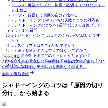
5
|
コツ4：英語のリズム・抑揚・区切り（プロソディ）
をまねる
6
|
コツ5：録音して前回の自分と比べる
7
|
シャドーイングでやりがちな失敗とコツの対応表
8
|
シャドーイングのコツを1週間で試せる改善プラン
9
|
よくある質問
9-1
|
シャドーイングは1日どのくらいやればいいです
か？
9-2
|
スクリプトは見てもいいですか？
9-3
|
速度を落とすのは甘えではないですか？
9-4
|
効果が出るまでどのくらいかかりますか？
もっと見る
9-5
|
うまくできないのは向いていないからですか？
AI英会話 SpeechPass
話した分だけ、自分の英語が育つ。
AIと
10
|
まとめ
の会話で、実践的な英会話力を無理なく鍛える。
無料で事前登録
シャドーイングのコツは「原因の切り
分け」から始まる