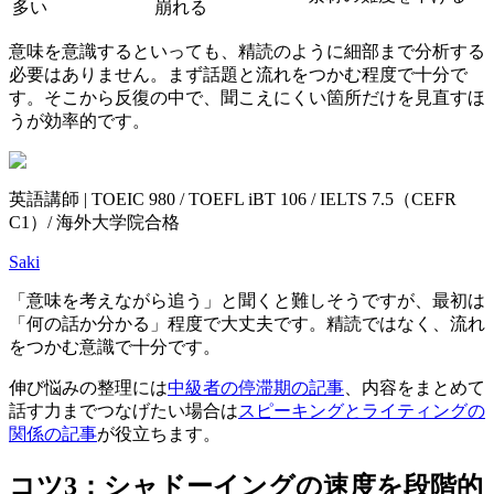
多い
崩れる
意味を意識するといっても、精読のように細部まで分析する
必要はありません。まず話題と流れをつかむ程度で十分で
す。そこから反復の中で、聞こえにくい箇所だけを見直すほ
うが効率的です。
英語講師 | TOEIC 980 / TOEFL iBT 106 / IELTS 7.5（CEFR
C1）/ 海外大学院合格
Saki
「意味を考えながら追う」と聞くと難しそうですが、最初は
「何の話か分かる」程度で大丈夫です。精読ではなく、流れ
をつかむ意識で十分です。
伸び悩みの整理には
中級者の停滞期の記事
、内容をまとめて
話す力までつなげたい場合は
スピーキングとライティングの
関係の記事
が役立ちます。
コツ3：シャドーイングの速度を段階的