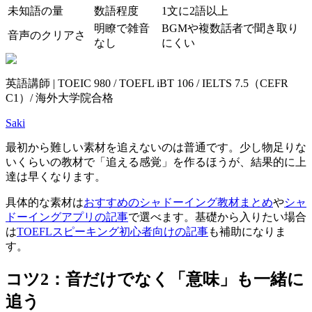
未知語の量
数語程度
1文に2語以上
明瞭で雑音
BGMや複数話者で聞き取り
音声のクリアさ
なし
にくい
英語講師 | TOEIC 980 / TOEFL iBT 106 / IELTS 7.5（CEFR
C1）/ 海外大学院合格
Saki
最初から難しい素材を追えないのは普通です。少し物足りな
いくらいの教材で「追える感覚」を作るほうが、結果的に上
達は早くなります。
具体的な素材は
おすすめのシャドーイング教材まとめ
や
シャ
ドーイングアプリの記事
で選べます。基礎から入りたい場合
は
TOEFLスピーキング初心者向けの記事
も補助になりま
す。
コツ2：音だけでなく「意味」も一緒に
追う