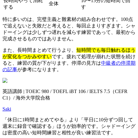
長時間やって消耗
10〜15分の短時間で回
全体
する
す
特に多いのは、完璧主義と難素材の組み合わせです。100点
で追えないと失敗だと考えると、毎回止まりすぎます。シャ
ドーイングは少しずつ遅れを減らす練習であって、最初から
完成させるものではありません。
また、長時間まとめて行うより、
短時間でも毎日触れるほう
が変化をつかみやすい
です。疲れて処理が崩れた状態を続け
ると、練習の質が下がります。停滞の見方は
中級者の停滞期
の記事
が参考になります。
英語講師 | TOEIC 980 / TOEFL iBT 106 / IELTS 7.5（CEFR
C1）/ 海外大学院合格
Saki
「休日に1時間まとめてやる」より「平日に10分ずつ回して
週末に録音で確認する」ほうが効率的です。シャドーイング
は密度の高い短時間練習と相性が良い練習法です。