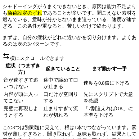
シャドーイングがうまくできないとき、原因は能力不足より
も
負荷設定のずれ
であることが多いです。聞こえない素材を
選んでいる、意味が分からないまま追っている、速度が速す
ぎる。この条件が重なると、苦しいだけで終わります。
まずは、自分の症状がどれに近いかを切り分けます。よくあ
るのは次の3パターンです。
横にスクロールできます
症状（つまずき
起きていること
まず動かす一手
方）
音が速すぎて追
途中で諦めて口
速度を0.8倍に下げる
いつけない
が止まる
内容が頭に入っ
口だけが空回り
先にスクリプトで大意
てこない
する
を確認
完璧に再現しよ
止まりすぎて流
「7割追えればOK」に
うとする
れが切れる
基準を下げる
この3つは別問題に見えて、根は1本でつながっています。素
材が難しすぎると、聞き取れず、意味も取れず、結果として