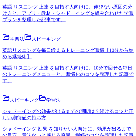
英語 リスニング 上達 を目指す人向けに、伸びない原因の分
け方と、アプリ・教材・シャドーイングを組み合わせた学習
プランを整理した記事です。
学習法
スピーキング
英語リスニングを毎日鍛えるトレーニング習慣【10分から始
める継続術】
英語 リスニング 上達 を目指す人向けに、10分で回せる毎日
のトレーニングメニューと、習慣化のコツを整理した記事で
す。
スピーキング
学習法
シャドーイングの効果が出るまでの期間は？続けるコツと正
しい期待値の持ち方
シャドーイング 効果 を知りたい人向けに、効果が出るまで
の目安、意味ないと感じる原因、継続のコツを整理した記事