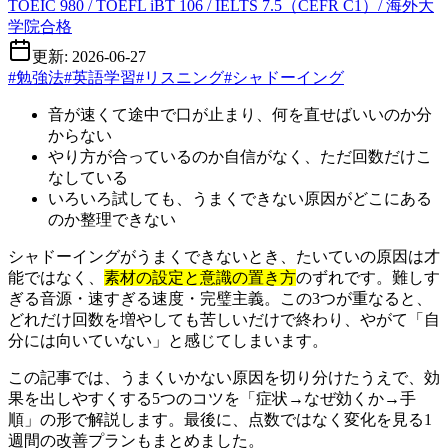
TOEIC 980 / TOEFL iBT 106 / IELTS 7.5（CEFR C1）/ 海外大
学院合格
更新: 2026-06-27
#
勉強法
#
英語学習
#
リスニング
#
シャドーイング
音が速くて途中で口が止まり、何を直せばいいのか分
からない
やり方が合っているのか自信がなく、ただ回数だけこ
なしている
いろいろ試しても、うまくできない原因がどこにある
のか整理できない
シャドーイングがうまくできないとき、たいていの原因は才
能ではなく、
素材の設定と意識の置き方
のずれです。難しす
ぎる音源・速すぎる速度・完璧主義。この3つが重なると、
どれだけ回数を増やしても苦しいだけで終わり、やがて「自
分には向いていない」と感じてしまいます。
この記事では、うまくいかない原因を切り分けたうえで、効
果を出しやすくする5つのコツを「症状→なぜ効くか→手
順」の形で解説します。最後に、点数ではなく変化を見る1
週間の改善プランもまとめました。