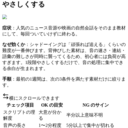
やさしくする
症状
：人気のニュース音源や映画の自然会話をそのまま教材
にして、毎回ついていけずに終わる。
なぜ効くか
：シャドーイングは「頑張れば追える」くらいの
難度が一番伸びます。背伸びした素材は、音の速さ・連結・
語彙の難しさが同時に襲ってくるため、初心者には負荷が高
すぎます。1段階やさしくするだけで、音の処理に集中でき
る余白が生まれます。
手順
：最初の1週間は、次の3条件を満たす素材だけに絞りま
す。
横にスクロールできます
チェック項目
OK の目安
NG のサイン
スクリプトの理
大意が分か
半分以上意味不明
解度
る
音声の長さ
1〜2分程度
5分以上で集中が切れる