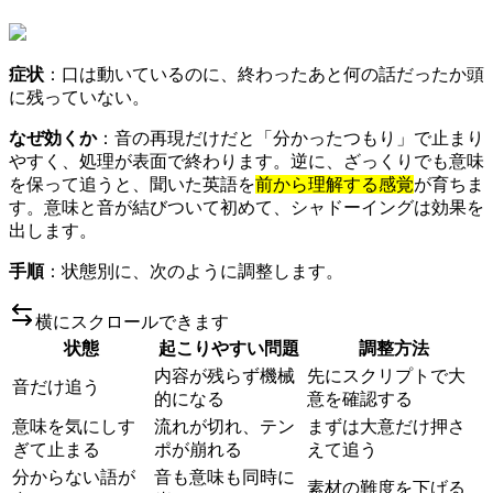
症状
：口は動いているのに、終わったあと何の話だったか頭
に残っていない。
なぜ効くか
：音の再現だけだと「分かったつもり」で止まり
やすく、処理が表面で終わります。逆に、ざっくりでも意味
を保って追うと、聞いた英語を
前から理解する感覚
が育ちま
す。意味と音が結びついて初めて、シャドーイングは効果を
出します。
手順
：状態別に、次のように調整します。
横にスクロールできます
状態
起こりやすい問題
調整方法
内容が残らず機械
先にスクリプトで大
音だけ追う
的になる
意を確認する
意味を気にしす
流れが切れ、テン
まずは大意だけ押さ
ぎて止まる
ポが崩れる
えて追う
分からない語が
音も意味も同時に
素材の難度を下げる