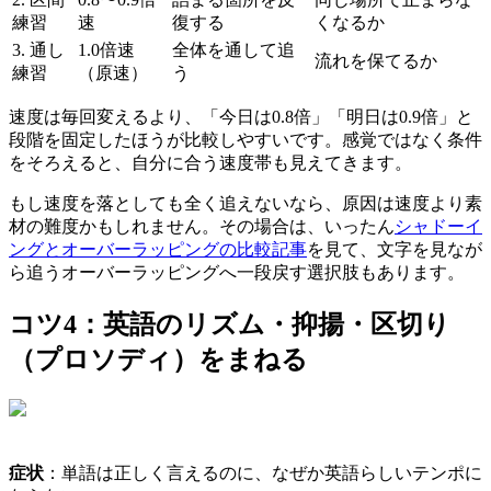
練習
速
復する
くなるか
3. 通し
1.0倍速
全体を通して追
流れを保てるか
練習
（原速）
う
速度は毎回変えるより、「今日は0.8倍」「明日は0.9倍」と
段階を固定したほうが比較しやすいです。感覚ではなく条件
をそろえると、自分に合う速度帯も見えてきます。
もし速度を落としても全く追えないなら、原因は速度より素
材の難度かもしれません。その場合は、いったん
シャドーイ
ングとオーバーラッピングの比較記事
を見て、文字を見なが
ら追うオーバーラッピングへ一段戻す選択肢もあります。
コツ4：英語のリズム・抑揚・区切り
（プロソディ）をまねる
症状
：単語は正しく言えるのに、なぜか英語らしいテンポに