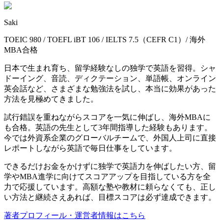
Saki
TOEIC 980 / TOEFL iBT 106 / IELTS 7.5（CEFR C1）/ 海外
MBA合格
日本で生まれ育ち、留学経験なしの独学で英語を習得。シャ
ドーイング、音読、ディクテーション、単語帳、オンライン
英会話など、さまざまな勉強法を試し、本当に効果があった
方法を見極めてきました。
試行錯誤を重ねながらスコアを一気に伸ばし、海外MBAに
も合格。英語の先生として3年間指導した経験もあります。
今では外資系企業のグローバルチームで、外国人上司に直接
レポートしながら英語で毎日仕事をしています。
できるだけお金をかけずに独学で英語力を伸ばしたい方、留
学やMBA進学に向けてスコアアップを目指している方を全
力で応援しています。高額な塾や教材に頼らなくても、正し
い方法と継続さえあれば、目標スコアは必ず達成できます。
著者プロフィール・運営者情報はこちら