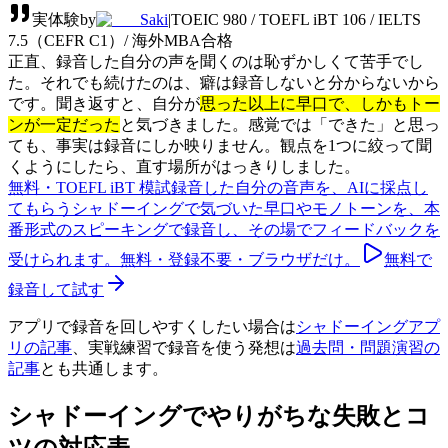
実体験
by
Saki
|
TOEIC 980 / TOEFL iBT 106 / IELTS
7.5（CEFR C1）/ 海外MBA合格
正直、録音した自分の声を聞くのは恥ずかしくて苦手でし
た。それでも続けたのは、癖は録音しないと分からないから
です。聞き返すと、自分が
思った以上に早口で、しかもトー
ンが一定だった
と気づきました。感覚では「できた」と思っ
ても、事実は録音にしか映りません。観点を1つに絞って聞
くようにしたら、直す場所がはっきりしました。
無料・TOEFL iBT 模試
録音した自分の音声を、AIに採点し
てもらう
シャドーイングで気づいた早口やモノトーンを、本
番形式のスピーキングで録音し、その場でフィードバックを
受けられます。無料・登録不要・ブラウザだけ。
無料で
録音して試す
アプリで録音を回しやすくしたい場合は
シャドーイングアプ
リの記事
、実戦練習で録音を使う発想は
過去問・問題演習の
記事
とも共通します。
シャドーイングでやりがちな失敗とコ
ツの対応表