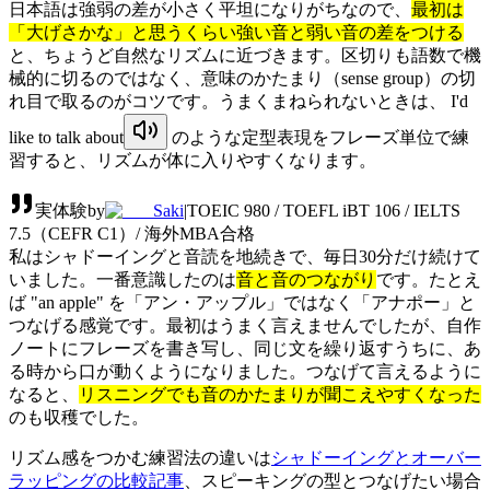
日本語は強弱の差が小さく平坦になりがちなので、
最初は
「大げさかな」と思うくらい強い音と弱い音の差をつける
と、ちょうど自然なリズムに近づきます。区切りも語数で機
械的に切るのではなく、意味のかたまり（sense group）の切
れ目で取るのがコツです。うまくまねられないときは、
I'd
like to talk about
のような定型表現をフレーズ単位で練
習すると、リズムが体に入りやすくなります。
実体験
by
Saki
|
TOEIC 980 / TOEFL iBT 106 / IELTS
7.5（CEFR C1）/ 海外MBA合格
私はシャドーイングと音読を地続きで、毎日30分だけ続けて
いました。一番意識したのは
音と音のつながり
です。たとえ
ば "an apple" を「アン・アップル」ではなく「アナポー」と
つなげる感覚です。
最初はうまく言えませんでしたが、自作
ノートにフレーズを書き写し、同じ文を繰り返すうちに、あ
る時から口が動くようになりました。
つなげて言えるように
なると、
リスニングでも音のかたまりが聞こえやすくなった
のも収穫でした。
リズム感をつかむ練習法の違いは
シャドーイングとオーバー
ラッピングの比較記事
、スピーキングの型とつなげたい場合