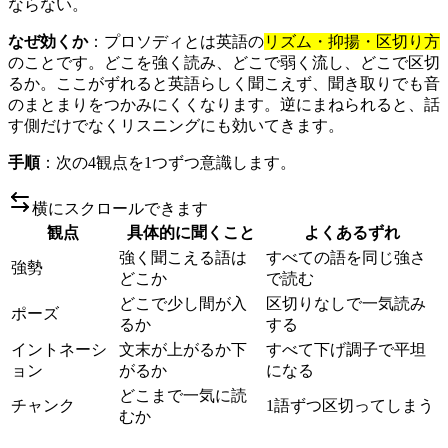
ならない。
なぜ効くか
：プロソディとは英語の
リズム・抑揚・区切り方
のことです。どこを強く読み、どこで弱く流し、どこで区切
るか。ここがずれると英語らしく聞こえず、聞き取りでも音
のまとまりをつかみにくくなります。逆にまねられると、話
す側だけでなくリスニングにも効いてきます。
手順
：次の4観点を1つずつ意識します。
横にスクロールできます
観点
具体的に聞くこと
よくあるずれ
強く聞こえる語は
すべての語を同じ強さ
強勢
どこか
で読む
どこで少し間が入
区切りなしで一気読み
ポーズ
るか
する
イントネーシ
文末が上がるか下
すべて下げ調子で平坦
ョン
がるか
になる
どこまで一気に読
チャンク
1語ずつ区切ってしまう
むか