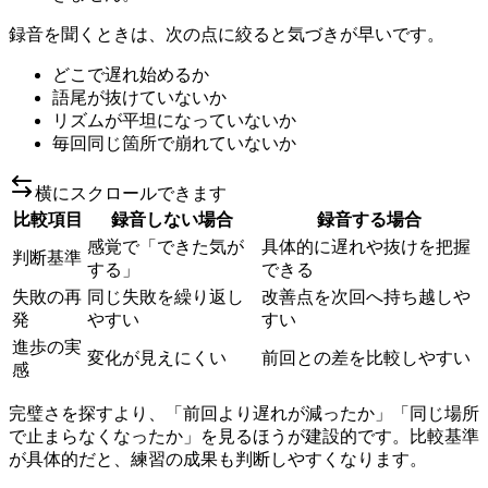
録音を聞くときは、次の点に絞ると気づきが早いです。
どこで遅れ始めるか
語尾が抜けていないか
リズムが平坦になっていないか
毎回同じ箇所で崩れていないか
横にスクロールできます
比較項目
録音しない場合
録音する場合
感覚で「できた気が
具体的に遅れや抜けを把握
判断基準
する」
できる
失敗の再
同じ失敗を繰り返し
改善点を次回へ持ち越しや
発
やすい
すい
進歩の実
変化が見えにくい
前回との差を比較しやすい
感
完璧さを探すより、「前回より遅れが減ったか」「同じ場所
で止まらなくなったか」を見るほうが建設的です。比較基準
が具体的だと、練習の成果も判断しやすくなります。