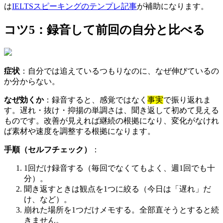
は
IELTSスピーキングのテンプレ記事
が補助になります。
コツ5：録音して前回の自分と比べる
症状
：自分では追えているつもりなのに、なぜ伸びているの
か分からない。
なぜ効くか
：録音すると、感覚ではなく
事実
で振り返れま
す。遅れ・抜け・抑揚の単調さは、聞き返して初めて見える
ものです。改善が見えれば継続の根拠になり、変化がなけれ
ば素材や速度を調整する根拠になります。
手順（セルフチェック）
：
1回だけ録音する（毎回でなくてもよく、週1回でも十
分）。
聞き返すときは観点を1つに絞る（今日は「遅れ」だ
け、など）。
崩れた場所を1つだけメモする。全部直そうとすると続
きません。