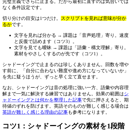
完璧主義でさらに止まる。だから最初に直すのは気合いでは
なく条件設定です。
切り分けの目安は1つだけ。
スクリプトを見れば意味が分か
るか
です。
文字を見れば分かる → 課題は「音声処理」寄り。速度
と反復で詰めます（コツ3）。
文字を見ても曖昧 → 課題は「語彙・構文理解」寄り。
素材をやさしくするのが先です（コツ1）。
シャドーイングで止まるのは珍しくありません。回数を増や
す前に、「自分に合わない難度や進め方になっていないか」
を先に疑うほうが、ずっと早く立て直せます。
なお、シャドーイングは音の処理に強い一方、語彙や内容理
解まで一気に解決する練習ではありません。効果の範囲は
シ
ャドーイングとは何かを整理した記事
で先に押さえると、期
待値のずれを防げます。英語そのものが難しく感じる場合は
英語が難しく感じる理由の記事
も参考になります。
コツ1：シャドーイングの素材を1段階