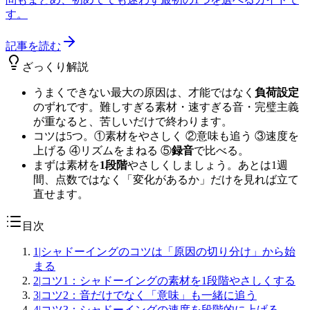
す。
記事を読む
ざっくり解説
うまくできない最大の原因は、才能ではなく
負荷設定
のずれです。難しすぎる素材・速すぎる音・完璧主義
が重なると、苦しいだけで終わります。
コツは5つ。①素材をやさしく ②意味も追う ③速度を
上げる ④リズムをまねる ⑤
録音
で比べる。
まずは素材を
1段階
やさしくしましょう。あとは1週
間、点数ではなく「変化があるか」だけを見れば立て
直せます。
目次
1
|
シャドーイングのコツは「原因の切り分け」から始
まる
2
|
コツ1：シャドーイングの素材を1段階やさしくする
3
|
コツ2：音だけでなく「意味」も一緒に追う
4
|
コツ3：シャドーイングの速度を段階的に上げる