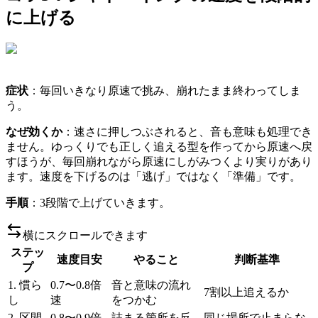
に上げる
症状
：毎回いきなり原速で挑み、崩れたまま終わってしま
う。
なぜ効くか
：速さに押しつぶされると、音も意味も処理でき
ません。ゆっくりでも正しく追える型を作ってから原速へ戻
すほうが、毎回崩れながら原速にしがみつくより実りがあり
ます。速度を下げるのは「逃げ」ではなく「準備」です。
手順
：3段階で上げていきます。
横にスクロールできます
ステッ
速度目安
やること
判断基準
プ
1. 慣ら
0.7〜0.8倍
音と意味の流れ
7割以上追えるか
し
速
をつかむ
2. 区間
0.8〜0.9倍
詰まる箇所を反
同じ場所で止まらな