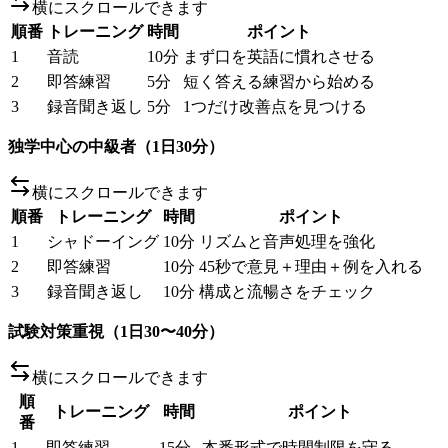
横にスクロールできます
順番
トレーニング
時間
ポイント
1
音読
10分
まず口を英語に慣れさせる
2
即答練習
5分
短く答える練習から始める
3
録音聞き返し
5分
1つだけ改善点を見つける
独学中心の中級者（1日30分）
横にスクロールできます
順番
トレーニング
時間
ポイント
1
シャドーイング
10分
リズムと音声処理を強化
2
即答練習
10分
45秒で意見＋理由＋例を入れる
3
録音聞き返し
10分
構成と流暢さをチェック
試験対策重視（1日30〜40分）
横にスクロールできます
順
トレーニング
時間
ポイント
番
1
即答練習
15分
本番形式で時間制限を守る