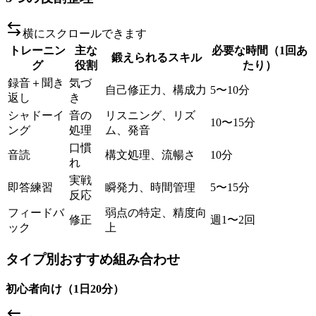
横にスクロールできます
トレーニン
主な
必要な時間（1回あ
鍛えられるスキル
グ
役割
たり）
録音＋聞き
気づ
自己修正力、構成力
5〜10分
返し
き
シャドーイ
音の
リスニング、リズ
10〜15分
ング
処理
ム、発音
口慣
音読
構文処理、流暢さ
10分
れ
実戦
即答練習
瞬発力、時間管理
5〜15分
反応
フィードバ
弱点の特定、精度向
修正
週1〜2回
ック
上
タイプ別おすすめ組み合わせ
初心者向け（1日20分）