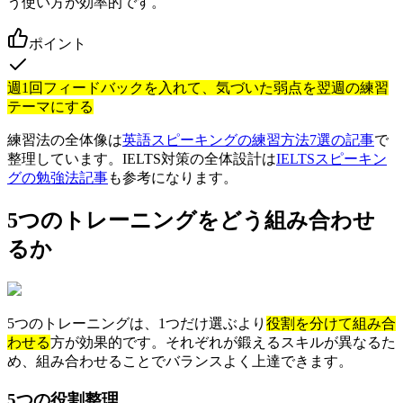
う使い方が効率的です。
ポイント
週1回フィードバックを入れて、気づいた弱点を翌週の練習
テーマにする
練習法の全体像は
英語スピーキングの練習方法7選の記事
で
整理しています。IELTS対策の全体設計は
IELTSスピーキン
グの勉強法記事
も参考になります。
5つのトレーニングをどう組み合わせ
るか
5つのトレーニングは、1つだけ選ぶより
役割を分けて組み合
わせる
方が効果的です。それぞれが鍛えるスキルが異なるた
め、組み合わせることでバランスよく上達できます。
5つの役割整理