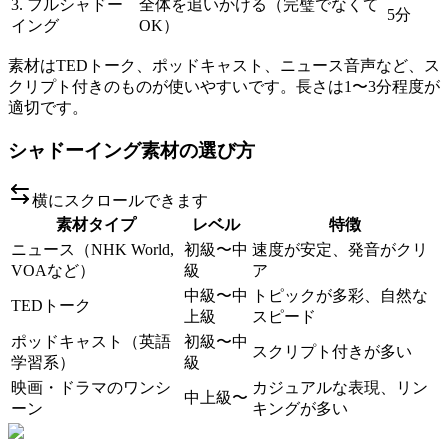
3. フルシャドー
全体を追いかける（完璧でなくて
5分
イング
OK）
素材はTEDトーク、ポッドキャスト、ニュース音声など、ス
クリプト付きのものが使いやすいです。長さは1〜3分程度が
適切です。
シャドーイング素材の選び方
横にスクロールできます
素材タイプ
レベル
特徴
ニュース（NHK World,
初級〜中
速度が安定、発音がクリ
VOAなど）
級
ア
中級〜中
トピックが多彩、自然な
TEDトーク
上級
スピード
ポッドキャスト（英語
初級〜中
スクリプト付きが多い
学習系）
級
映画・ドラマのワンシ
カジュアルな表現、リン
中上級〜
ーン
キングが多い