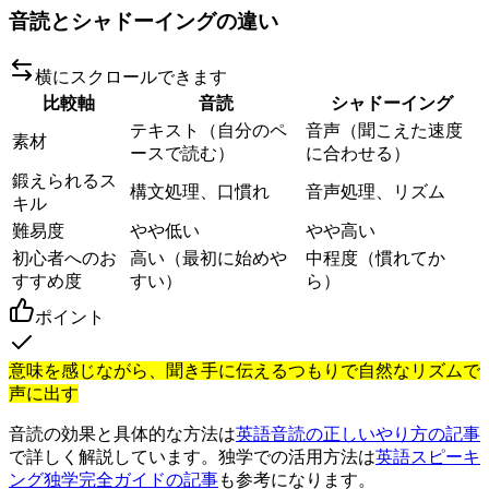
音読とシャドーイングの違い
横にスクロールできます
比較軸
音読
シャドーイング
テキスト（自分のペ
音声（聞こえた速度
素材
ースで読む）
に合わせる）
鍛えられるス
構文処理、口慣れ
音声処理、リズム
キル
難易度
やや低い
やや高い
初心者へのお
高い（最初に始めや
中程度（慣れてか
すすめ度
すい）
ら）
ポイント
意味を感じながら、聞き手に伝えるつもりで自然なリズムで
声に出す
音読の効果と具体的な方法は
英語音読の正しいやり方の記事
で詳しく解説しています。独学での活用方法は
英語スピーキ
ング独学完全ガイドの記事
も参考になります。