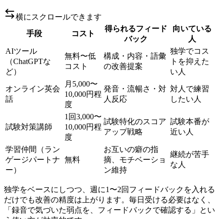
横にスクロールできます
得られるフィード
向いている
手段
コスト
バック
人
AIツール
独学でコス
無料〜低
構成・内容・語彙
（ChatGPTな
トを抑えた
コスト
の改善提案
ど）
い人
月5,000〜
オンライン英会
発音・流暢さ・対
対人で練習
10,000円程
話
人反応
したい人
度
1回3,000〜
試験特化のスコア
試験本番が
試験対策講師
10,000円程
アップ戦略
近い人
度
学習仲間（ラン
お互いの癖の指
継続が苦手
ゲージパートナ
無料
摘、モチベーショ
な人
ー）
ン維持
独学をベースにしつつ、週に1〜2回フィードバックを入れる
だけでも改善の精度は上がります。毎日受ける必要はなく、
「録音で気づいた弱点を、フィードバックで確認する」とい