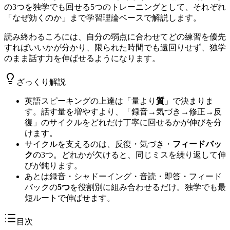
の3つを独学でも回せる5つのトレーニングとして、それぞれ
「なぜ効くのか」まで学習理論ベースで解説します。
読み終わるころには、自分の弱点に合わせてどの練習を優先
すればいいかが分かり、限られた時間でも遠回りせず、独学
のまま話す力を伸ばせるようになります。
ざっくり解説
英語スピーキングの上達は「量より
質
」で決まりま
す。話す量を増やすより、「録音→気づき→修正→反
復」のサイクルをどれだけ丁寧に回せるかが伸びを分
けます。
サイクルを支えるのは、反復・気づき・
フィードバッ
ク
の3つ。どれかが欠けると、同じミスを繰り返して伸
びが鈍ります。
あとは録音・シャドーイング・音読・即答・フィード
バックの
5つ
を役割別に組み合わせるだけ。独学でも最
短ルートで伸ばせます。
目次