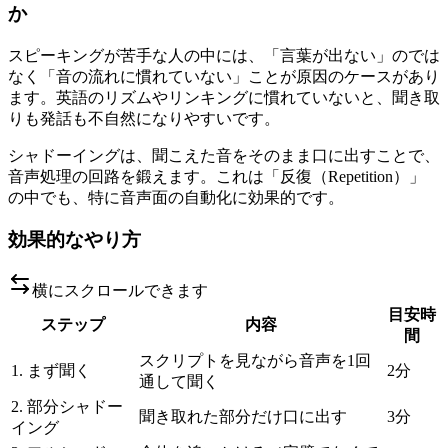
か
スピーキングが苦手な人の中には、「言葉が出ない」のでは
なく「音の流れに慣れていない」ことが原因のケースがあり
ます。英語のリズムやリンキングに慣れていないと、聞き取
りも発話も不自然になりやすいです。
シャドーイングは、聞こえた音をそのまま口に出すことで、
音声処理の回路を鍛えます。これは「反復（Repetition）」
の中でも、特に音声面の自動化に効果的です。
効果的なやり方
横にスクロールできます
目安時
ステップ
内容
間
スクリプトを見ながら音声を1回
1. まず聞く
2分
通して聞く
2. 部分シャドー
聞き取れた部分だけ口に出す
3分
イング