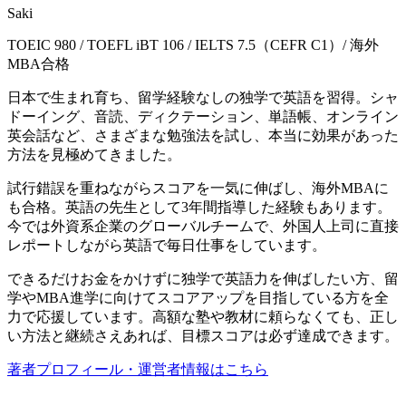
Saki
TOEIC 980 / TOEFL iBT 106 / IELTS 7.5（CEFR C1）/ 海外
MBA合格
日本で生まれ育ち、留学経験なしの独学で英語を習得。シャ
ドーイング、音読、ディクテーション、単語帳、オンライン
英会話など、さまざまな勉強法を試し、本当に効果があった
方法を見極めてきました。
試行錯誤を重ねながらスコアを一気に伸ばし、海外MBAに
も合格。英語の先生として3年間指導した経験もあります。
今では外資系企業のグローバルチームで、外国人上司に直接
レポートしながら英語で毎日仕事をしています。
できるだけお金をかけずに独学で英語力を伸ばしたい方、留
学やMBA進学に向けてスコアアップを目指している方を全
力で応援しています。高額な塾や教材に頼らなくても、正し
い方法と継続さえあれば、目標スコアは必ず達成できます。
著者プロフィール・運営者情報はこちら