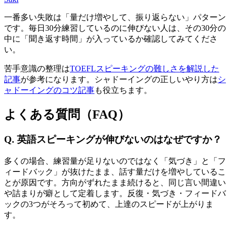
一番多い失敗は「量だけ増やして、振り返らない」パターン
です。毎日30分練習しているのに伸びない人は、その30分の
中に「聞き返す時間」が入っているか確認してみてくださ
い。
苦手意識の整理は
TOEFLスピーキングの難しさを解説した
記事
が参考になります。シャドーイングの正しいやり方は
シ
ャドーイングのコツ記事
も役立ちます。
よくある質問（FAQ）
Q. 英語スピーキングが伸びないのはなぜですか？
多くの場合、練習量が足りないのではなく「気づき」と「フ
ィードバック」が抜けたまま、話す量だけを増やしているこ
とが原因です。方向がずれたまま続けると、同じ言い間違い
や詰まりが癖として定着します。反復・気づき・フィードバ
ックの3つがそろって初めて、上達のスピードが上がりま
す。