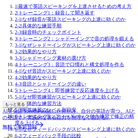
1
|
最速で英語スピーキングを上達させるための考え方
2
|
トレーニング1：録音して聞き返す
2-1
|
なぜ録音が英語スピーキングの上達に効くのか
2-2
|
具体的な練習手順
2-3
|
録音時のチェックポイント
3
|
トレーニング2：シャドーイングで音の処理を鍛える
3-1
|
なぜシャドーイングがスピーキング上達に効くのか
3-2
|
効果的なやり方
3-3
|
シャドーイング素材の選び方
4
|
トレーニング3：音読で口慣れと構文処理を作る
4-1
|
なぜ音読がスピーキング上達に効くのか
4-2
|
効果的なやり方
4-3
|
音読とシャドーイングの違い
5
|
トレーニング4：即答練習で反応速度を上げる
5-1
|
なぜ即答練習がスピーキング上達に効くのか
5-2
|
具体的な練習方法
もっと見る
5-3
|
即答練習のレベル別目安
AI英会話 SpeechPass
話した分だけ、自分の英語が育つ。
AIと
6
|
トレーニング5：フィードバック付き練習で修正の精
の会話で、実践的な英会話力を無理なく鍛える。
度を上げる
無料で事前登録
6-1
|
なぜフィードバックがスピーキング上達に効くのか
6-2
|
フィードバック手段の比較