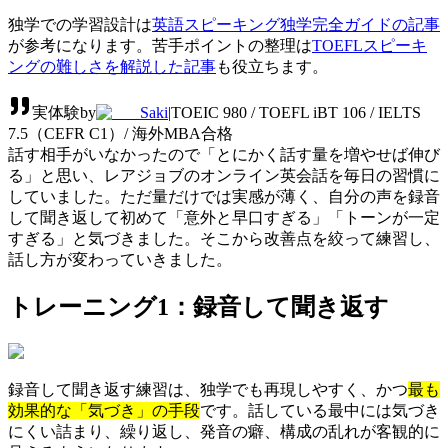
独学での学習設計は
英語スピーキング独学完全ガイドの記事
が参考になります。苦手ポイントの整理は
TOEFLスピーキ
ングの難しさを解説した記事
も役立ちます。
実体験
by
Saki
|
TOEIC 980 / TOEFL iBT 106 / IELTS
7.5（CEFR C1）/ 海外MBA合格
話す相手がいなかったので「とにかく話す量を増やせば伸び
る」と思い、レアジョブのオンライン英会話を毎日の習慣に
していました。ただ量だけでは実感が薄く、自分の声を録音
して聞き返して初めて「意外と早口すぎる」「トーンが一定
すぎる」と気づきました。そこから改善点を絞って練習し、
話し方が変わっていきました。
トレーニング1：録音して聞き返す
録音して聞き返す練習は、独学でも再現しやすく、かつ
最も
効果的な「気づき」の手段
です。話している最中には気づき
にくい詰まり、繰り返し、発音の癖、構成の乱れが客観的に