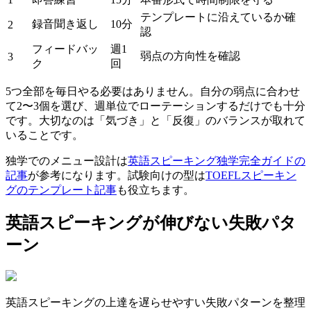
テンプレートに沿えているか確
録音聞き返し
10分
2
認
フィードバッ
週1
弱点の方向性を確認
3
ク
回
5つ全部を毎日やる必要はありません。自分の弱点に合わせ
て2〜3個を選び、週単位でローテーションするだけでも十分
です。大切なのは「気づき」と「反復」のバランスが取れて
いることです。
独学でのメニュー設計は
英語スピーキング独学完全ガイドの
記事
が参考になります。試験向けの型は
TOEFLスピーキン
グのテンプレート記事
も役立ちます。
英語スピーキングが伸びない失敗パタ
ーン
英語スピーキングの上達を遅らせやすい失敗パターンを整理