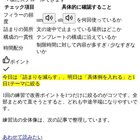
チェック項目
具体的に確認すること
フィラーの頻
um
,
uh
を何回使っているか
度
詰まりの箇所
文の途中で止まっている場所はどこか
構成の一貫性
テンプレートの構成に沿えているか
制限時間に対して内容が多すぎ / 少なすぎな
時間配分
いか
ポイント
今日は「詰まりを減らす」、明日は「具体例を入れる」と1
日1テーマに絞る
1回の練習で改善ポイントを1つだけに絞るのがコツです。全
部まとめて直そうとすると、どれも中途半端になりやすいで
す。
練習法の全体像は、次の記事で整理しています。
あわせて読みたい