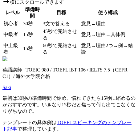
横にスクロールできます
準備時
レベル
目標
使う構成
間
初心者
30秒
3文で答える
意見→理由
45秒で完結させ
中級者
15秒
意見→理由→具体例
る
中上級
60秒で完結させ
意見→理由2つ→例→結
15秒
者
る
論
英語講師 | TOEIC 980 / TOEFL iBT 106 / IELTS 7.5（CEFR
C1）/ 海外大学院合格
Saki
最初は30秒の準備時間で始め、慣れてきたら15秒に縮めるの
がおすすめです。いきなり15秒だと焦って何も出てこなくな
りがちなので。
テンプレートの具体例は
TOEFLスピーキングのテンプレー
ト記事
で整理しています。