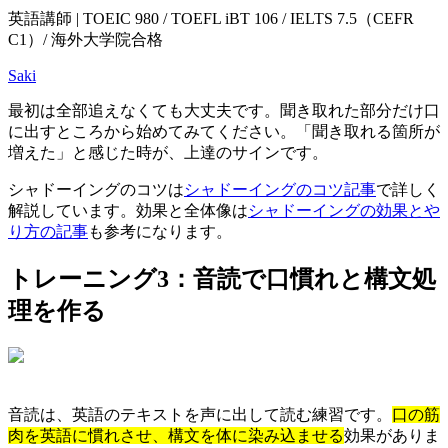
英語講師 | TOEIC 980 / TOEFL iBT 106 / IELTS 7.5（CEFR
C1）/ 海外大学院合格
Saki
最初は全部追えなくても大丈夫です。聞き取れた部分だけ口
に出すところから始めてみてください。「聞き取れる箇所が
増えた」と感じた時が、上達のサインです。
シャドーイングのコツは
シャドーイングのコツ記事
で詳しく
解説しています。効果と全体像は
シャドーイングの効果とや
り方の記事
も参考になります。
トレーニング3：音読で口慣れと構文処
理を作る
音読は、英語のテキストを声に出して読む練習です。
口の筋
肉を英語に慣れさせ、構文を体に染み込ませる
効果がありま