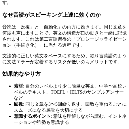
す。
なぜ音読がスピーキング上達に効くのか
音読は「反復」と「自動化」の両方に効きます。同じ文章を
何度も声に出すことで、英文の構造が口の動きと一緒に記憶
されます。これは第二言語習得の「プロシージャライゼーシ
ョン（手続き化）」に当たる過程です。
文法的に正しい英文をベースにするため、独り言英語のよう
に文法エラーが定着するリスクが低いのもメリットです。
効果的なやり方
素材
: 自分のレベルより少し簡単な英文。中学〜高校レ
ベルのテキスト、TOEFL・IELTSのサンプルアンサー
など
回数
: 同じ文章を3〜5回繰り返す。回数を重ねるごとに
スムーズになる感覚を大切にする
意識するポイント
: 意味を理解しながら読む。イントネ
ーションや強勢も意識する