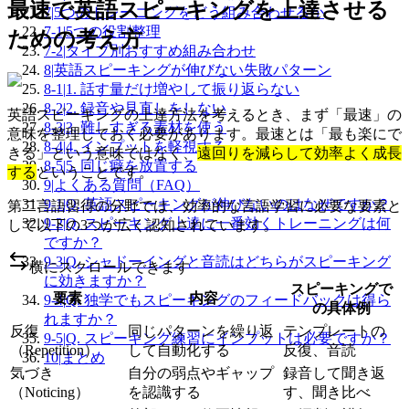
最速で英語スピーキングを上達させる
7
|
5つのトレーニングをどう組み合わせるか
7-1
|
5つの役割整理
ための考え方
7-2
|
タイプ別おすすめ組み合わせ
8
|
英語スピーキングが伸びない失敗パターン
8-1
|
1. 話す量だけ増やして振り返らない
8-2
|
2. 録音や見直しをしない
英語スピーキングの上達方法を考えるとき、まず「最速」の
8-3
|
3. 難しすぎる素材を使う
意味を整理しておく必要があります。最速とは「最も楽にで
8-4
|
4. インプットを軽視する
きる」という意味ではなく、
遠回りを減らして効率よく成長
8-5
|
5. 同じ癖を放置する
する
ということです。
9
|
よくある質問（FAQ）
9-1
|
Q. 英語スピーキングが伸びないのはなぜですか？
第二言語習得の分野では、効率的な言語学習に必要な要素と
9-2
|
Q. スピーキング上達に一番効くトレーニングは何
して以下の3つが広く認知されています。
ですか？
9-3
|
Q. シャドーイングと音読はどちらがスピーキング
横にスクロールできます
に効きますか？
スピーキングで
要素
内容
9-4
|
Q. 独学でもスピーキングのフィードバックは得ら
の具体例
れますか？
反復
同じパターンを繰り返
テンプレートの
9-5
|
Q. スピーキング練習にインプットは必要ですか？
（Repetition）
して自動化する
反復、音読
10
|
まとめ
気づき
自分の弱点やギャップ
録音して聞き返
（Noticing）
を認識する
す、聞き比べ