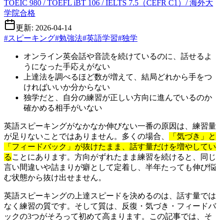
TOEIC 980 / TOEFL iBT 106 / IELTS 7.5（CEFR C1）/ 海外大
学院合格
更新: 2026-04-14
#
スピーキング
#
勉強法
#
英語学習
#
独学
オンライン英会話や音読を続けているのに、話せるよ
うになった手応えがない
上達法を調べるほど数が増えて、結局どれから手をつ
ければいいか分からない
独学だと、自分の練習が正しい方向に進んでいるのか
確かめる相手がいない
英語スピーキングがなかなか伸びない一番の原因は、練習量
が足りないことではありません。多くの場合、
「気づき」と
「フィードバック」が抜けたまま、話す量だけを増やしてい
る
ことにあります。方向がずれたまま練習を続けると、同じ
言い間違いや詰まりが癖として定着し、半年たっても伸び悩
む状態から抜け出せません。
英語スピーキングの上達スピードを決めるのは、話す量では
なく練習の質です。そして質は、反復・気づき・フィードバ
ックの3つがそろって初めて高まります。この記事では、そ