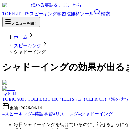
伝わる英語を、ここから
TOEFL
IELTS
スピーキング
学習法
無料ツール
検索
メニューを開く
ホーム
スピーキング
シャドーイング
シャドーイングの効果が出る
by
Saki
TOEIC 980 / TOEFL iBT 106 / IELTS 7.5（CEFR C1）/ 海
更新: 2026-04-14
#
スピーキング
#
英語学習
#
リスニング
#
シャドーイング
毎日シャドーイングを続けているのに、話せるようにな