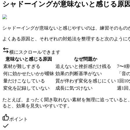
シャドーイングが意味ないと感じる原
シャドーイングが意味ないと感じやすいのは、練習そのもの
よくある原因と、それぞれの対処法を整理すると次のように
横にスクロールできます
意味ないと感じる原因
なぜ問題か
素材が難しすぎる
追えないと挫折感だけ残る
7〜8
何に効かせたいかが曖昧
効果の判断基準がない
「音
量だけこなしている
質が伴わず変化を感じにくい
1回1
変化を記録していない
成長に気づけない
週1
たとえば、まったく聞き取れない素材を無理に追っていると
ると、効果を見失いやすいです。
ポイント