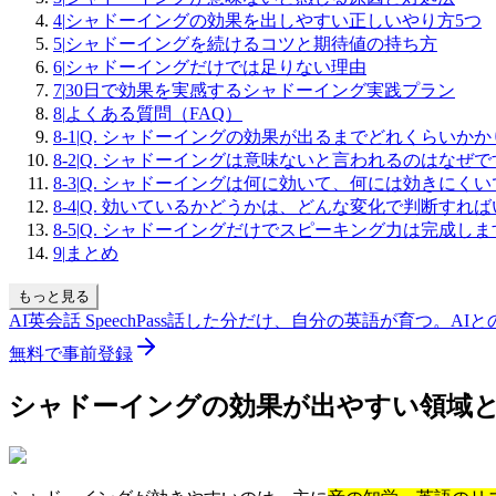
4
|
シャドーイングの効果を出しやすい正しいやり方5つ
5
|
シャドーイングを続けるコツと期待値の持ち方
6
|
シャドーイングだけでは足りない理由
7
|
30日で効果を実感するシャドーイング実践プラン
8
|
よくある質問（FAQ）
8-1
|
Q. シャドーイングの効果が出るまでどれくらいか
8-2
|
Q. シャドーイングは意味ないと言われるのはなぜで
8-3
|
Q. シャドーイングは何に効いて、何には効きにくい
8-4
|
Q. 効いているかどうかは、どんな変化で判断すれ
8-5
|
Q. シャドーイングだけでスピーキング力は完成しま
9
|
まとめ
もっと見る
AI英会話 SpeechPass
話した分だけ、自分の英語が育つ。
AI
無料で事前登録
シャドーイングの効果が出やすい領域