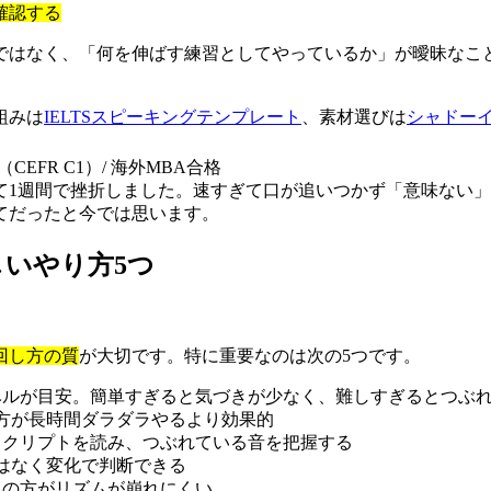
確認する
ではなく、「何を伸ばす練習としてやっているか」が曖昧なこ
組みは
IELTSスピーキングテンプレート
、素材選びは
シャドー
TS 7.5（CEFR C1）/ 海外MBA合格
週間で挫折しました。速すぎて口が追いつかず「意味ない」と思
てだったと今では思います。
いやり方5つ
回し方の質
が大切です。特に重要なのは次の5つです。
るレベルが目安。簡単すぎると気づきが少なく、難しすぎるとつぶ
保つ方が長時間ダラダラやるより効果的
度スクリプトを読み、つぶれている音を把握する
ではなく変化で判断できる
日の方がリズムが崩れにくい