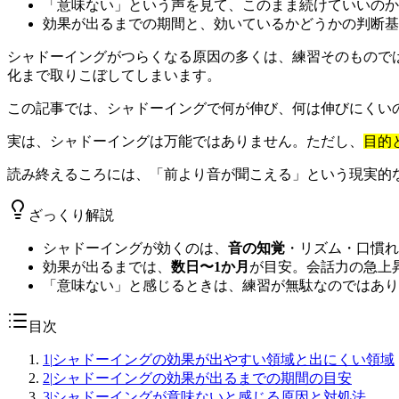
「意味ない」という声を見て、このまま続けていいのか
効果が出るまでの期間と、効いているかどうかの判断基
シャドーイングがつらくなる原因の多くは、練習そのもので
化まで取りこぼしてしまいます。
この記事では、シャドーイングで何が伸び、何は伸びにくい
実は、シャドーイングは万能ではありません。ただし、
目的
読み終えるころには、「前より音が聞こえる」という現実的
ざっくり解説
シャドーイングが効くのは、
音の知覚
・リズム・口慣れ
効果が出るまでは、
数日〜1か月
が目安。会話力の急上
「意味ない」と感じるときは、練習が無駄なのではあり
目次
1
|
シャドーイングの効果が出やすい領域と出にくい領域
2
|
シャドーイングの効果が出るまでの期間の目安
3
|
シャドーイングが意味ないと感じる原因と対処法