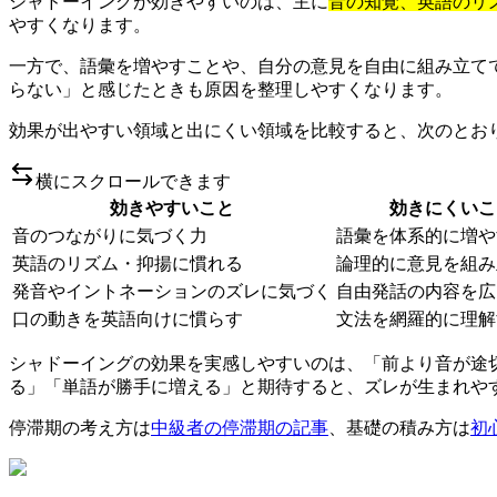
シャドーイングが効きやすいのは、主に
音の知覚、英語のリ
やすくなります。
一方で、語彙を増やすことや、自分の意見を自由に組み立て
らない」と感じたときも原因を整理しやすくなります。
効果が出やすい領域と出にくい領域を比較すると、次のとお
横にスクロールできます
効きやすいこと
効きにくいこ
音のつながりに気づく力
語彙を体系的に増や
英語のリズム・抑揚に慣れる
論理的に意見を組み
発音やイントネーションのズレに気づく
自由発話の内容を広
口の動きを英語向けに慣らす
文法を網羅的に理解
シャドーイングの効果を実感しやすいのは、「前より音が途
る」「単語が勝手に増える」と期待すると、ズレが生まれや
停滞期の考え方は
中級者の停滞期の記事
、基礎の積み方は
初