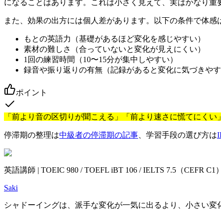
になることはあります。これは小さく見えて、実はかなり重
また、効果の出方には個人差があります。以下の条件で体感
もとの英語力（基礎があるほど変化を感じやすい）
素材の難しさ（合っていないと変化が見えにくい）
1回の練習時間（10〜15分が集中しやすい）
録音や振り返りの有無（記録があると変化に気づきやす
ポイント
「前より音の区切りが聞こえる」「前より速さに慌てにくい
停滞期の整理は
中級者の停滞期の記事
、学習手段の選び方は
英語講師 | TOEIC 980 / TOEFL iBT 106 / IELTS 7.5（CEF
Saki
シャドーイングは、派手な変化が一気に出るより、小さい変