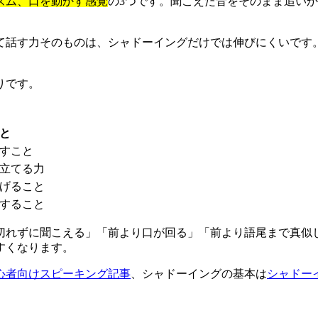
ズム、口を動かす感覚
の3つです。聞こえた音をそのまま追い
て話す力そのものは、シャドーイングだけでは伸びにくいです
りです。
と
すこと
立てる力
げること
すること
切れずに聞こえる」「前より口が回る」「前より語尾まで真似
すくなります。
心者向けスピーキング記事
、シャドーイングの基本は
シャドー