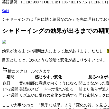
英語講師 | TOEIC 980 / TOEFL iBT 106 / IELTS 7.5（CEF
Saki
シャドーイングは「何に効く練習なのか」を先に理解してお
シャドーイングの効果が出るまでの期
効果が出るまでの期間は人によって差があります。ただし、
目安としては、次のような段階で変化が起こりやすいです。
横にスクロールできます
期間
感じやすい変化
見るべきポ
数日
音の細部に意識が向くようになる
聞こえなかった
1〜2週間
英語のスピードへの慣れが出る
前より焦らず追
3〜4週間
リズムや口慣れの変化を実感する
同じ素材がラク
ここで大事なのは、「派手な成果」より「変化の質」を見る