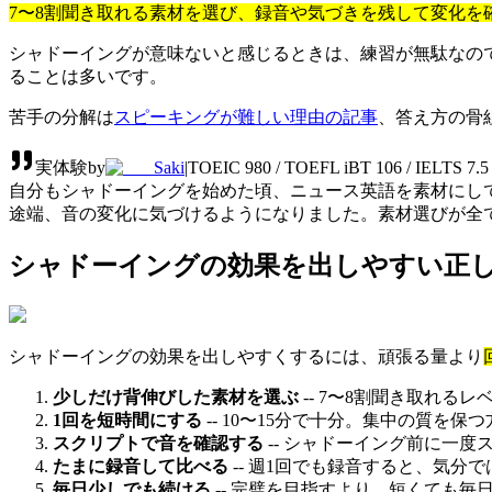
7〜8割聞き取れる素材を選び、録音や気づきを残して変化を
シャドーイングが意味ないと感じるときは、練習が無駄なの
ることは多いです。
苦手の分解は
スピーキングが難しい理由の記事
、答え方の骨
実体験
by
Saki
|
TOEIC 980 / TOEFL iBT 106 / IEL
自分もシャドーイングを始めた頃、ニュース英語を素材にして1
途端、音の変化に気づけるようになりました。素材選びが全
シャドーイングの効果を出しやすい正し
シャドーイングの効果を出しやすくするには、頑張る量より
少しだけ背伸びした素材を選ぶ
-- 7〜8割聞き取れ
1回を短時間にする
-- 10〜15分で十分。集中の質を
スクリプトで音を確認する
-- シャドーイング前に一
たまに録音して比べる
-- 週1回でも録音すると、気分
毎日少しでも続ける
-- 完璧を目指すより、短くても毎