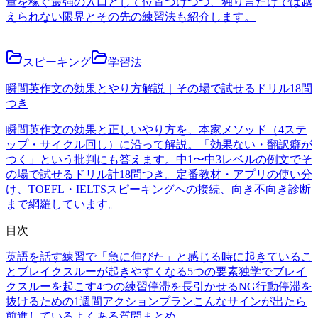
量を稼ぐ最強の入口として位置づけつつ、独り言だけでは越
えられない限界とその先の練習法も紹介します。
スピーキング
学習法
瞬間英作文の効果とやり方解説｜その場で試せるドリル18問
つき
瞬間英作文の効果と正しいやり方を、本家メソッド（4ステ
ップ・サイクル回し）に沿って解説。「効果ない・翻訳癖が
つく」という批判にも答えます。中1〜中3レベルの例文でそ
の場で試せるドリル計18問つき。定番教材・アプリの使い分
け、TOEFL・IELTSスピーキングへの接続、向き不向き診断
まで網羅しています。
目次
英語を話す練習で「急に伸びた」と感じる時に起きているこ
と
ブレイクスルーが起きやすくなる5つの要素
独学でブレイ
クスルーを起こす4つの練習
停滞を長引かせるNG行動
停滞を
抜けるための1週間アクションプラン
こんなサインが出たら
前進している
よくある質問
まとめ