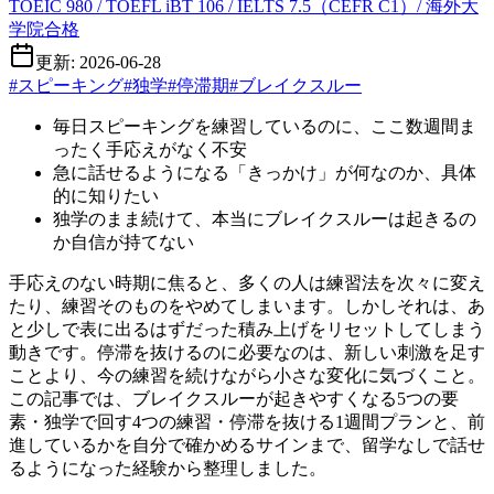
TOEIC 980 / TOEFL iBT 106 / IELTS 7.5（CEFR C1）/ 海外大
学院合格
更新: 2026-06-28
#
スピーキング
#
独学
#
停滞期
#
ブレイクスルー
毎日スピーキングを練習しているのに、ここ数週間ま
ったく手応えがなく不安
急に話せるようになる「きっかけ」が何なのか、具体
的に知りたい
独学のまま続けて、本当にブレイクスルーは起きるの
か自信が持てない
手応えのない時期に焦ると、多くの人は練習法を次々に変え
たり、練習そのものをやめてしまいます。しかしそれは、あ
と少しで表に出るはずだった積み上げをリセットしてしまう
動きです。停滞を抜けるのに必要なのは、新しい刺激を足す
ことより、今の練習を続けながら小さな変化に気づくこと。
この記事では、ブレイクスルーが起きやすくなる5つの要
素・独学で回す4つの練習・停滞を抜ける1週間プランと、前
進しているかを自分で確かめるサインまで、留学なしで話せ
るようになった経験から整理しました。