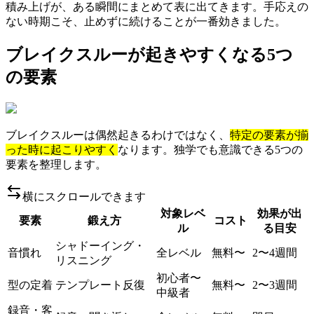
積み上げが、ある瞬間にまとめて表に出てきます。手応えの
ない時期こそ、止めずに続けることが一番効きました。
ブレイクスルーが起きやすくなる5つ
の要素
ブレイクスルーは偶然起きるわけではなく、
特定の要素が揃
った時に起こりやすく
なります。独学でも意識できる5つの
要素を整理します。
横にスクロールできます
対象レベ
効果が出
要素
鍛え方
コスト
ル
る目安
シャドーイング・
音慣れ
全レベル
無料〜
2〜4週間
リスニング
初心者〜
型の定着
テンプレート反復
無料〜
2〜3週間
中級者
録音・客