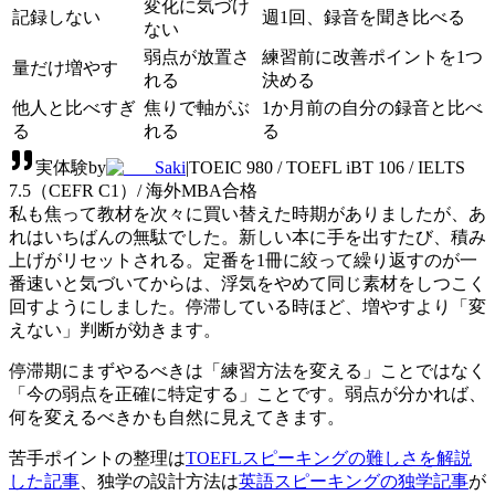
変化に気づけ
記録しない
週1回、録音を聞き比べる
ない
弱点が放置さ
練習前に改善ポイントを1つ
量だけ増やす
れる
決める
他人と比べすぎ
焦りで軸がぶ
1か月前の自分の録音と比べ
る
れる
る
実体験
by
Saki
|
TOEIC 980 / TOEFL iBT 106 / IELTS
7.5（CEFR C1）/ 海外MBA合格
私も焦って教材を次々に買い替えた時期がありましたが、あ
れはいちばんの無駄でした。新しい本に手を出すたび、積み
上げがリセットされる。定番を1冊に絞って繰り返すのが一
番速いと気づいてからは、浮気をやめて同じ素材をしつこく
回すようにしました。停滞している時ほど、増やすより「変
えない」判断が効きます。
停滞期にまずやるべきは「練習方法を変える」ことではなく
「今の弱点を正確に特定する」ことです。弱点が分かれば、
何を変えるべきかも自然に見えてきます。
苦手ポイントの整理は
TOEFLスピーキングの難しさを解説
した記事
、独学の設計方法は
英語スピーキングの独学記事
が