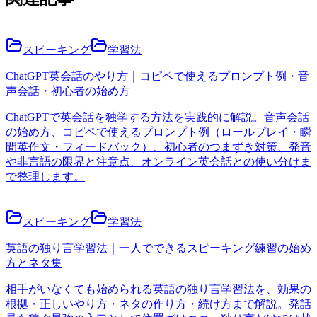
スピーキング
学習法
ChatGPT英会話のやり方｜コピペで使えるプロンプト例・音
声会話・初心者の始め方
ChatGPTで英会話を独学する方法を実践的に解説。音声会話
の始め方、コピペで使えるプロンプト例（ロールプレイ・瞬
間英作文・フィードバック）、初心者のつまずき対策、発音
や非言語の限界と注意点、オンライン英会話との使い分けま
で整理します。
スピーキング
学習法
英語の独り言学習法｜一人でできるスピーキング練習の始め
方とネタ集
相手がいなくても始められる英語の独り言学習法を、効果の
根拠・正しいやり方・ネタの作り方・続け方まで解説。発話