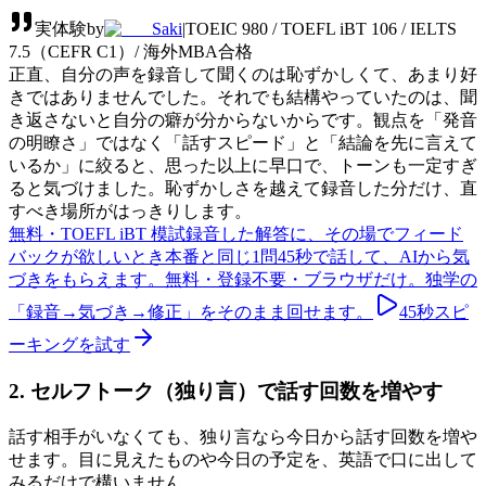
実体験
by
Saki
|
TOEIC 980 / TOEFL iBT 106 / IELTS
7.5（CEFR C1）/ 海外MBA合格
正直、自分の声を録音して聞くのは恥ずかしくて、あまり好
きではありませんでした。それでも結構やっていたのは、聞
き返さないと自分の癖が分からないからです。観点を「発音
の明瞭さ」ではなく「話すスピード」と「結論を先に言えて
いるか」に絞ると、思った以上に早口で、トーンも一定すぎ
ると気づけました。恥ずかしさを越えて録音した分だけ、直
すべき場所がはっきりします。
無料・TOEFL iBT 模試
録音した解答に、その場でフィード
バックが欲しいとき
本番と同じ1問45秒で話して、AIから気
づきをもらえます。無料・登録不要・ブラウザだけ。独学の
「録音→気づき→修正」をそのまま回せます。
45秒スピ
ーキングを試す
2. セルフトーク（独り言）で話す回数を増やす
話す相手がいなくても、独り言なら今日から話す回数を増や
せます。目に見えたものや今日の予定を、英語で口に出して
みるだけで構いません。