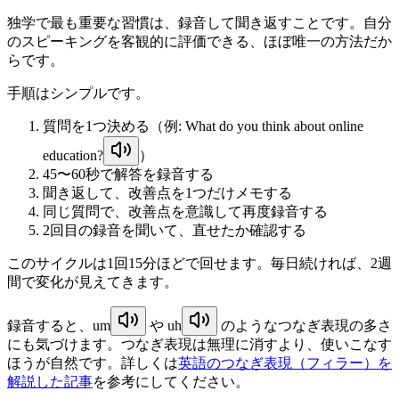
独学で最も重要な習慣は、録音して聞き返すことです。自分
のスピーキングを客観的に評価できる、ほぼ唯一の方法だか
らです。
手順はシンプルです。
質問を1つ決める（例:
What do you think about online
education?
）
45〜60秒で解答を録音する
聞き返して、改善点を1つだけメモする
同じ質問で、改善点を意識して再度録音する
2回目の録音を聞いて、直せたか確認する
このサイクルは1回15分ほどで回せます。毎日続ければ、2週
間で変化が見えてきます。
録音すると、
um
や
uh
のようなつなぎ表現の多さ
にも気づけます。つなぎ表現は無理に消すより、使いこなす
ほうが自然です。詳しくは
英語のつなぎ表現（フィラー）を
解説した記事
を参考にしてください。