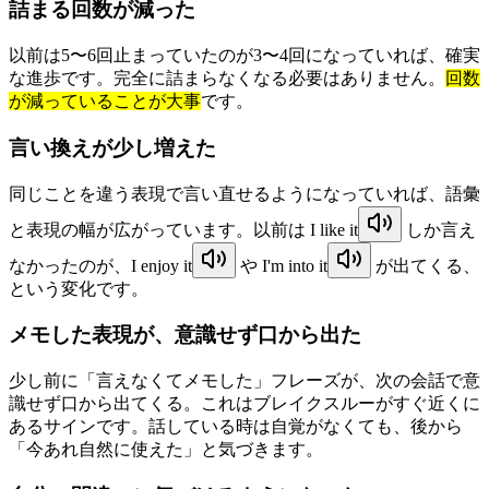
詰まる回数が減った
以前は5〜6回止まっていたのが3〜4回になっていれば、確実
な進歩です。完全に詰まらなくなる必要はありません。
回数
が減っていることが大事
です。
言い換えが少し増えた
同じことを違う表現で言い直せるようになっていれば、語彙
と表現の幅が広がっています。以前は
I like it
しか言え
なかったのが、
I enjoy it
や
I'm into it
が出てくる、
という変化です。
メモした表現が、意識せず口から出た
少し前に「言えなくてメモした」フレーズが、次の会話で意
識せず口から出てくる。これはブレイクスルーがすぐ近くに
あるサインです。話している時は自覚がなくても、後から
「今あれ自然に使えた」と気づきます。