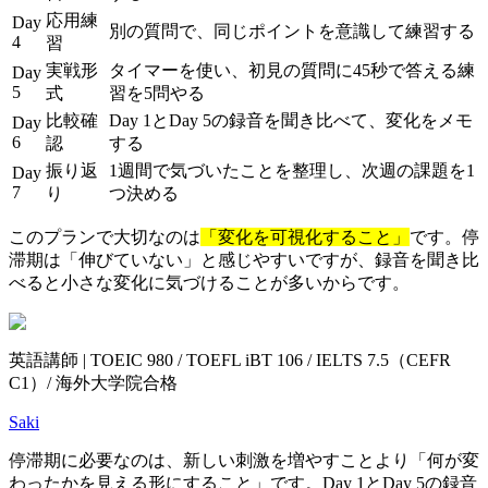
応用練
Day
別の質問で、同じポイントを意識して練習する
4
習
実戦形
タイマーを使い、初見の質問に45秒で答える練
Day
5
式
習を5問やる
比較確
Day 1とDay 5の録音を聞き比べて、変化をメモ
Day
6
認
する
振り返
1週間で気づいたことを整理し、次週の課題を1
Day
7
り
つ決める
このプランで大切なのは
「変化を可視化すること」
です。停
滞期は「伸びていない」と感じやすいですが、録音を聞き比
べると小さな変化に気づけることが多いからです。
英語講師 | TOEIC 980 / TOEFL iBT 106 / IELTS 7.5（CEFR
C1）/ 海外大学院合格
Saki
停滞期に必要なのは、新しい刺激を増やすことより「何が変
わったかを見える形にすること」です。Day 1とDay 5の録音