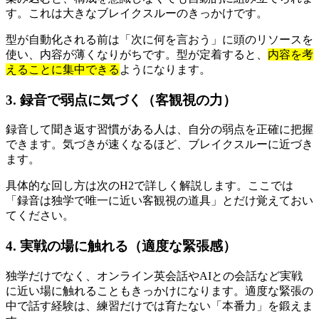
す。これは大きなブレイクスルーのきっかけです。
型が自動化される前は「次に何を言おう」に頭のリソースを
使い、内容が薄くなりがちです。型が定着すると、
内容を考
えることに集中できる
ようになります。
3. 録音で弱点に気づく（客観視の力）
録音して聞き返す習慣がある人は、自分の弱点を正確に把握
できます。気づきが速くなるほど、ブレイクスルーに近づき
ます。
具体的な回し方は次のH2で詳しく解説します。ここでは
「録音は独学で唯一に近い客観視の道具」とだけ覚えておい
てください。
4. 実戦の場に触れる（適度な緊張感）
独学だけでなく、オンライン英会話やAIとの会話など実戦
に近い場に触れることもきっかけになります。適度な緊張の
中で話す経験は、練習だけでは育たない「本番力」を鍛えま