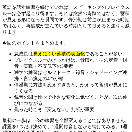
英語を話す練習を続けていれば、スピーキングのブレイクス
ルーは必ず起こり得ます。それは突然の奇跡ではなく、蓄積
が見える形になった瞬間です。停滞期は前進が止まった時期
ではなく、再編成が進んでいる時期として捉えると焦りも減
ります。
今回のポイントをまとめます。
急成長は
見えにくい蓄積の表面化
であることが多い
ブレイクスルーのきっかけは、音慣れ・型の定着・録
音・実戦・不安低下の5要素
独学の練習はセルフトーク・録音・シャドーイング連
携・言い換えの4つが軸
停滞期に方法を変えすぎると、かえって蓄積が見えに
くくなる
録音の聞き比べで小さな変化に気づくことが、次の伸
びにつながる
焦った時こそ「変えない」判断が重要
最初の一歩は、今の練習を全部変えることではありません。
課題を1つだけ決めて、1週間録音しながら続けてみる。1週