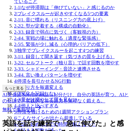
ていること
1-1
|
なぜ停滞期は「伸びていない」と感じるのか
2
|
ブレイクスルーが起きやすくなる5つの要素
2-1
|
1. 音に慣れる（リスニング力の底上げ）
2-2
|
2. 型が定着する（構成の自動化）
2-3
|
3. 録音で弱点に気づく（客観視の力）
2-4
|
4. 実戦の場に触れる（適度な緊張感）
2-5
|
5. 緊張が少し減る（心理的バリアの低下）
3
|
独学でブレイクスルーを起こす4つの練習
3-1
|
1. 録音して聞き返す（気づきの質を上げる）
3-2
|
2. セルフトーク（独り言）で話す回数を増やす
3-3
|
3. シャドーイング・音読と連携させる
3-4
|
4. 言い換えパターンを増やす
4
|
停滞を長引かせるNG行動
4-1
|
やり方を毎週変える
もっと見る
4-2
|
変化を記録しない
AI英会話 SpeechPass
話した分だけ、自分の英語が育つ。
AIと
4-3
|
量だけ増やして質を見ない
の会話で、実践的な英会話力を無理なく鍛える。
4-4
|
他人と比べすぎる
無料で事前登録
5
|
停滞を抜けるための1週間アクションプラン
6
|
こんなサインが出たら前進している
英語を話す練習で「急に伸びた」と感
6-1
|
話し始めるまでの時間が短くなった
6-2
|
詰まる回数が減った