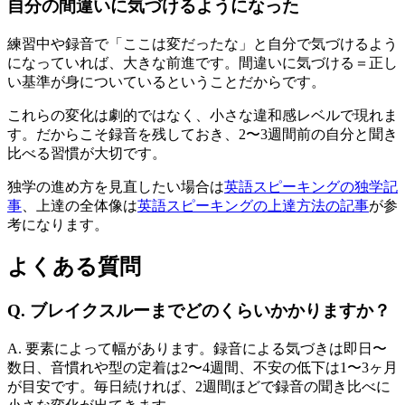
自分の間違いに気づけるようになった
練習中や録音で「ここは変だったな」と自分で気づけるよう
になっていれば、大きな前進です。間違いに気づける＝正し
い基準が身についているということだからです。
これらの変化は劇的ではなく、小さな違和感レベルで現れま
す。だからこそ録音を残しておき、2〜3週間前の自分と聞き
比べる習慣が大切です。
独学の進め方を見直したい場合は
英語スピーキングの独学記
事
、上達の全体像は
英語スピーキングの上達方法の記事
が参
考になります。
よくある質問
Q. ブレイクスルーまでどのくらいかかりますか？
A. 要素によって幅があります。録音による気づきは即日〜
数日、音慣れや型の定着は2〜4週間、不安の低下は1〜3ヶ月
が目安です。毎日続ければ、2週間ほどで録音の聞き比べに