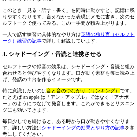
このとき「見る・話す・書く」を同時に動かすと、記憶に残
りやすくなります。言えなかった表現はメモに書き、次のセ
ルフトークで使ってみる。この一手間が積み上がります。
一人で話す練習の具体的なやり方は
英語の独り言（セルフト
ーク）練習の記事
で詳しく解説しています。
3. シャドーイング・音読と連携させる
セルフトークや録音の効果は、シャドーイング・音読と組み
合わせると伸びやすくなります。口が動く素材を毎日読み上
げ、発話の土台を作るイメージです。
特に意識したいのは
音と音のつながり（リンキング）
です。
たとえば an apple は「アン・アップル」ではなく「アナポ
ー」のようにつなげて発音します。これができるとリスニン
グにも効いてきます。
毎日少しでも続けると、ある時から口が動きやすくなりま
す。詳しい方法は
シャドーイングの効果とやり方の記事
を参
考にしてください。