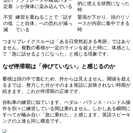
型の
テンプレートや構成パター
的に使える状態になった
定着
ンが身体に染み込んでいる
時
不安
練習を重ねることで「話す
緊張が下がり、頭のリソ
の低
こと自体」への恐れが減っ
ースが内容に集中できる
減
ている
時
つまりブレイクスルーは「ある日突然起きる奇跡」ではあり
ません。複数の蓄積が一定のラインを超えた時に、体感とし
て「急に話せるようになった」と感じる現象です。
なぜ停滞期は「伸びていない」と感じるのか
蓄積は頭の中で進むため、外からは見えません。閾値を超え
るまでは、努力した分がそのまま発話に反映されない時期が
続きます。これが停滞期の正体です。
自転車の練習に似ています。ペダル・バランス・ハンドル操
作を別々に練習している間は乗れません。しかしある瞬間に
すべてが噛み合い「急に乗れた」と感じます。英語スピーキ
ングの上達も同じ構造です。