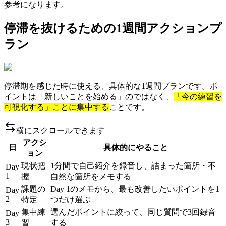
参考になります。
停滞を抜けるための1週間アクションプ
ラン
停滞期を感じた時に使える、具体的な1週間プランです。ポ
イントは「新しいことを始める」のではなく、
「今の練習を
可視化する」ことに集中する
ことです。
横にスクロールできます
アクシ
日
具体的にやること
ョン
現状把
1分間で自己紹介を録音し、詰まった箇所・不
Day
1
握
自然な箇所をメモする
課題の
Day 1のメモから、最も改善したいポイントを1
Day
2
特定
つだけ選ぶ
集中練
選んだポイントに絞って、同じ質問で3回録音
Day
3
習
する