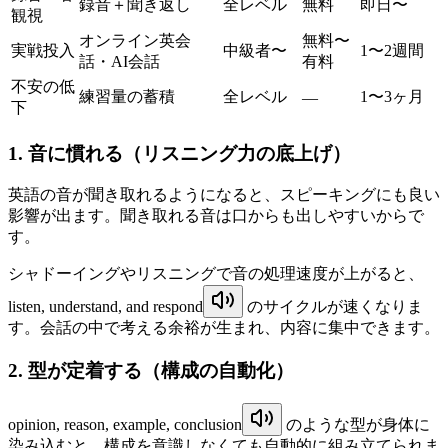
録音＋聞き返し
全レベル
無料
即日〜
観視
オンライン英会
無料〜
実戦投入
中級者〜
1〜2週間
話・AI会話
有料
不安の低
練習量の蓄積
全レベル
1〜3ヶ月
—
下
1. 音に慣れる（リスニング力の底上げ）
英語の音が聞き取れるようになると、スピーキングにも良い
影響が出ます。聞き取れる音は口からも出しやすいからで
す。
シャドーイングやリスニングで音の処理速度が上がると、
listen, understand, and respond
のサイクルが速くなりま
す。会話の中で考える余裕が生まれ、内容に集中できます。
2. 型が定着する（構成の自動化）
opinion, reason, example, conclusion
のような型が身体に
染み込むと、構成を意識しなくても自動的に組み立てられま