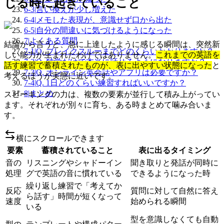
じる時に起きていること
6-3
|
言い換えが少し増えた
6-4
|
メモした表現が、意識せず口から出た
6-5
|
自分の間違いに気づけるようになった
7
|
よくある質問
結論から言うと、急に上達したように感じる瞬間は、突然新
7-1
|
Q. ブレイクスルーまでどのくらいかかりますか？
しい能力が生まれたわけではありません。
これまでの英語を
7-2
|
Q. 独学だけで本当に話せるようになりますか？
話す練習で蓄積されたものが、表に出やすい状態になった
と
7-3
|
Q. オンライン英会話やアプリは必要ですか？
考えるほうが実態に近いです。
7-4
|
Q. 1日どのくらい練習すればいいですか？
8
|
まとめ
スピーキングの力は、複数の要素が並行して積み上がってい
ます。それぞれが別々に育ち、ある時まとめて噛み合いま
す。
横にスクロールできます
要素
蓄積されていること
表に出るタイミング
音の
リスニングやシャドーイン
聞き取りと発話が同時に
処理
グで英語の音に慣れている
できるようになった時
繰り返し練習で「考えてか
反応
質問に対して自然に答え
ら話す」時間が短くなって
速度
始められる瞬間
いる
型を意識しなくても自動