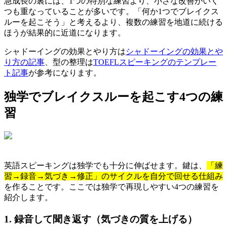
急成長の裏には、1つの特別な練習より、小さな改善がいく
つも重なっていることが多いです。「何か1つでブレイクス
ルーを起こそう」と考えるより、複数の練習を地道に続ける
ほうが結果的に近道になります。
シャドーイングの効果とやり方は
シャドーイングの効果とや
り方の記事
、型の整理は
TOEFLスピーキングのテンプレー
ト記事
が参考になります。
独学でブレイクスルーを起こす4つの練
習
英語スピーキングは独学でも十分に伸ばせます。鍵は、
「練
習→録音→気づき→修正」のサイクルを自分で回せる仕組み
を作ることです。ここでは独学で再現しやすい4つの練習を
紹介します。
1. 録音して聞き返す（気づきの質を上げる）