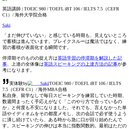
英語講師 | TOEIC 980 / TOEFL iBT 106 / IELTS 7.5（CEFR
C1）/ 海外大学院合格
Saki
「まだ伸びていない」と感じている時期も、見えないところ
で蓄積は進んでいます。ブレイクスルーは魔法ではなく、練
習の蓄積が表面化する瞬間です。
停滞期そのものの捉え方は
英語学習の停滞期を解説した記
事
、上達の全体像は
英語スピーキングの上達方法の記事
が参
考になります。
実体験
by
Saki
|
TOEIC 980 / TOEFL iBT 106 / IELTS
7.5（CEFR C1）/ 海外MBA合格
私自身、留学なしで毎日スピーキングを練習していた時期、
数週間まったく手応えがなく「このやり方で合っているの
か」と何度も不安になりました。それでも、言えなかった単
語やイディオムをその都度メモし、次の会話で必ず使うよう
に潰し続けていたら、ある時から急に口が回り始めたんで
す。スピーキングの伸びは本当に指数関数的。最初はただの