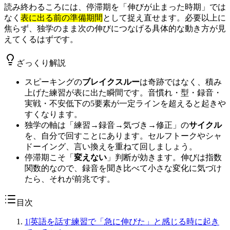
読み終わるころには、停滞期を「伸びが止まった時期」では
なく
表に出る前の準備期間
として捉え直せます。必要以上に
焦らず、独学のまま次の伸びにつなげる具体的な動き方が見
えてくるはずです。
ざっくり解説
スピーキングの
ブレイクスルー
は奇跡ではなく、積み
上げた練習が表に出た瞬間です。音慣れ・型・録音・
実戦・不安低下の5要素が一定ラインを超えると起きや
すくなります。
独学の軸は「練習→録音→気づき→修正」の
サイクル
を、自分で回すことにあります。セルフトークやシャ
ドーイング、言い換えを重ねて回しましょう。
停滞期こそ「
変えない
」判断が効きます。伸びは指数
関数的なので、録音を聞き比べて小さな変化に気づけ
たら、それが前兆です。
目次
1
|
英語を話す練習で「急に伸びた」と感じる時に起き