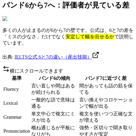
バンド6から7へ：評価者が見ている差
多くの人が止まるのが6から7の壁です。公式は、6と7の差を
「ミスの少なさ」だけでなく
安定して幅を出せるか
で説明し
ています。
出典:
IELTS公式 6と7の違い（産出技能）
横にスクロールできます
基準
バンド6の傾向
バンド7に近づく差
言い直しや間はある
間があっても話の筋を保
Fluency
が続けられる
てる
一般的な語で意味は
言い換えやコロケーショ
Lexical
通る
ンで幅が出る
単文中心で複文にミ
複文を使いつつ正確な文
Grammar
スが出る
が増える
概ね通じるが平板に
強勢・区切りで聞き取り
Pronunciation
なりがち
やすさが安定