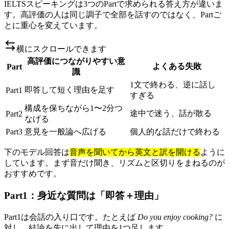
IELTSスピーキングは3つのPartで求められる答え方が違いま
す。高評価の人は同じ調子で全部を話すのではなく、Partご
とに重心を変えています。
横にスクロールできます
高評価につながりやすい意
よくある失敗
Part
識
1文で終わる、逆に話し
即答して短く理由を足す
Part1
すぎる
構成を保ちながら1〜2分つ
途中で迷う、話が散る
Part2
なげる
Part3
意見を一般論へ広げる
個人的な話だけで終わる
下のモデル回答は
音声を聞いてから英文と訳を開ける
ように
しています。まず音だけ聞き、リズムと区切りをまねるのが
おすすめです。
Part1：身近な質問は「即答＋理由」
Part1は会話の入り口です。たとえば
Do you enjoy cooking?
に
対し、結論を先に出して理由を1つ足します。