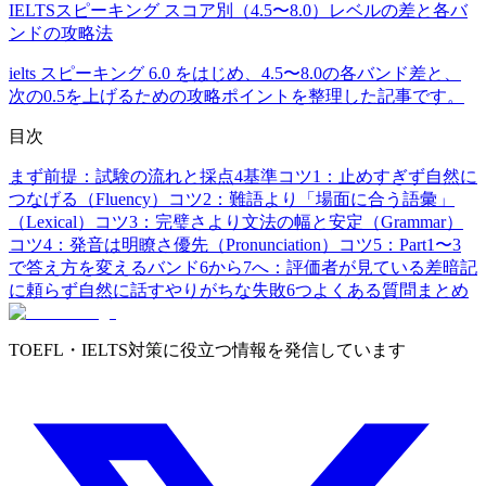
IELTSスピーキング スコア別（4.5〜8.0）レベルの差と各バ
ンドの攻略法
ielts スピーキング 6.0 をはじめ、4.5〜8.0の各バンド差と、
次の0.5を上げるための攻略ポイントを整理した記事です。
目次
まず前提：試験の流れと採点4基準
コツ1：止めすぎず自然に
つなげる（Fluency）
コツ2：難語より「場面に合う語彙」
（Lexical）
コツ3：完璧さより文法の幅と安定（Grammar）
コツ4：発音は明瞭さ優先（Pronunciation）
コツ5：Part1〜3
で答え方を変える
バンド6から7へ：評価者が見ている差
暗記
に頼らず自然に話す
やりがちな失敗6つ
よくある質問
まとめ
TOEFL・IELTS対策に役立つ情報を発信しています