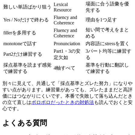
場面に合う語彙を優
Lexical
難しい単語ばかり狙う
Resource
先する
Fluency and
Yes / Noだけで終わる
理由を1つ足す
Coherence
短い間で考えをまと
Fluency and
fillerを多用する
Coherence
める
monotoneで話す
Pronunciation
内容語にstressを置く
Part1・3の安
3パート均等に練習す
Part2だけ練習する
定欠如
る
採点基準を読まず感覚
基準を行動に翻訳し
4軸すべて
で練習する
て練習する
別々に見えて、共通して「採点基準とズレた努力」になりや
すい点があります。練習量があっても、ズレたままだと高評
価にはつながりにくいです。本番で失敗して落ち込んだとき
の立て直しは
ボロボロだったときの対処法
も読んでおくと安
心です。
よくある質問