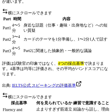
が違います。
横にスクロールできます
Part
時間
内容
4〜5
身近な話題（仕事・趣味・出身地など）への短
Part1
分
い質疑
3〜4
カードのテーマを1分準備し、1〜2分1人で話す
Part2
分
4〜5
Part2に関連した抽象的・一般的な議論
Part3
分
評価は試験官の印象ではなく、
4つの採点基準
で決まりま
す。4基準は均等に評価され、その平均がバンドスコアにな
ります。
出典:
IELTS公式 スピーキングの評価基準
横にスクロールできます
採点基準
何を見られているか
練習で意識すること
止まりすぎず筋道立
結論から話し、理由
Fluency and