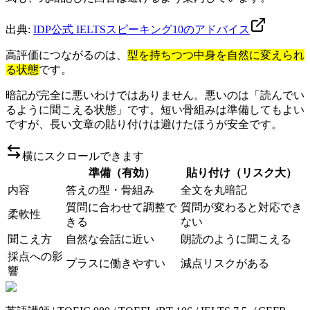
出典:
IDP公式 IELTSスピーキング10のアドバイス
高評価につながるのは、
型を持ちつつ中身を自然に変えられ
る状態
です。
暗記が完全に悪いわけではありません。悪いのは「読んでい
るように聞こえる状態」です。短い骨組みは準備してもよい
ですが、長い文章の貼り付けは避けたほうが安全です。
横にスクロールできます
準備（有効）
貼り付け（リスク大）
内容
答えの型・骨組み
全文を丸暗記
質問に合わせて調整で
質問が変わると対応でき
柔軟性
きる
ない
聞こえ方
自然な会話に近い
朗読のように聞こえる
採点への影
プラスに働きやすい
減点リスクがある
響