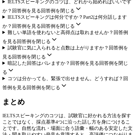
IELTSスピーキングのコツは、どれから始めればいいです
か？
回答例を見る
回答例を閉じる
IELTSスピーキングは何分ですか？Part2は何分話します
か？
回答例を見る
回答例を閉じる
難しい単語を使わないと高得点は取れませんか？
回答例
を見る
回答例を閉じる
試験官に気に入られると点数は上がりますか？
回答例を
見る
回答例を閉じる
暗記した回答はバレますか？
回答例を見る
回答例を閉じ
る
コツは分かっても、緊張で出せません。どうすれば？
回
答例を見る
回答例を閉じる
まとめ
IELTSスピーキングのコツは、試験官に好かれる方法を探す
ことではなく、採点基準4つに沿った話し方を身につけるこ
とです。自然な流れ・場面に合う語彙・幅のある安定した文
法・聞き取りやすい発音を意識すると、高評価につながりま