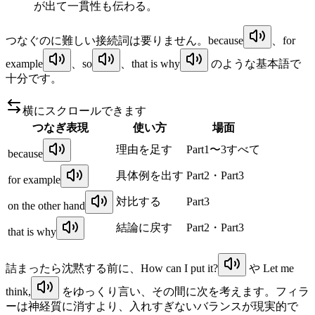
が出て一貫性も伝わる。
つなぐのに難しい接続詞は要りません。
because
、
for
example
、
so
、
that is why
のような基本語で
十分です。
横にスクロールできます
つなぎ表現
使い方
場面
理由を足す
Part1〜3すべて
because
具体例を出す
Part2・Part3
for example
対比する
Part3
on the other hand
結論に戻す
Part2・Part3
that is why
詰まったら沈黙する前に、
How can I put it?
や
Let me
think,
をゆっくり言い、その間に次を考えます。フィラ
ーは神経質に消すより、入れすぎないバランスが現実的で