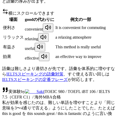
と語彙の厚みが出ます。
横にスクロールできます
場面
goodの代わりに
例文の一部
便利さ
It is convenient for commuting
convenient
リラックス
a relaxing atmosphere
relaxing
有益さ
This method is really useful
useful
効果
an effective way to improve
effective
語彙は難しさより適切さが先です。語彙を体系的に増やすな
ら
IELTSスピーキングの語彙対策
、すぐ使える言い回しは
IELTSスピーキングの定番フレーズ
が対応します。
実体験
by
Saki
|
TOEIC 980 / TOEFL iBT 106 / IELTS
7.5（CEFR C1）/ 海外MBA合格
私が効果を感じたのは、難しい単語を増やすことより「同じ
意味を3〜4通りで言える」ようにしたことでした。たとえば
this is good を this sounds great / this is fantastic のように言い換