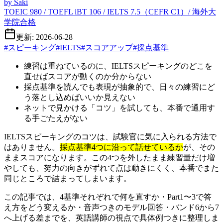
by
Saki
TOEIC 980 / TOEFL iBT 106 / IELTS 7.5（CEFR C1）/ 海外大
学院合格
更新: 2026-06-28
#
スピーキング
#
IELTS
#
スコアアップ
#
採点基準
練習は重ねているのに、IELTSスピーキングのどこを
直せばスコアが動くのか分からない
採点基準を読んでも表現が抽象的で、日々の練習にど
う落とし込めばいいか見えない
ネットで見かける「コツ」を試しても、本番で通用す
る手ごたえがない
IELTSスピーキングのコツは、試験官に気に入られる方法で
はありません。
採点基準4つに沿って話せているか
が、その
ままスコアになります。この4つを外したまま練習量だけ増
やしても、努力の向きがずれて点は動きにくく、本番でまた
同じところで詰まってしまいます。
この記事では、4基準それぞれで何を直すか・Part1〜3で答
え方をどう変えるか・音声つきのモデル回答・バンド6から7
へ上げる差までを、英語講師の視点で具体例つきに整理しま