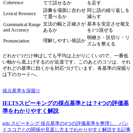
Coherence
てて話せるか
を足す
語彙を場面に合わせ
同じ語の繰り返しを
Lexical Resource
て選べるか
減らす
文法の幅と正確さが
基本を安定させ複文
Grammatical Range
and Accuracy
あるか
を1つ混ぜる
明瞭さ・区切り・リ
理解しやすい発話か
Pronunciation
ズムを整える
どれか1つだけ伸ばしても平均は上がりにくいので、一番低
い軸から底上げするのが近道です。このあとのコツは、それ
ぞれどの基準に効くかを対応づけています。各基準の深掘り
は下のカードへ。
採点基準を深掘り
IELTSスピーキングの採点基準とは？4つの評価基
準をわかりやすく解説
ielts スピーキング 採点基準の4つの評価基準を整理し、バン
ドスコアとの関係や見直し方までわかりやすく解説する記事