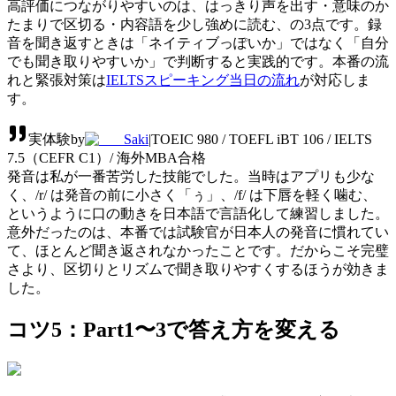
高評価につながりやすいのは、はっきり声を出す・意味のか
たまりで区切る・内容語を少し強めに読む、の3点です。録
音を聞き返すときは「ネイティブっぽいか」ではなく「自分
でも聞き取りやすいか」で判断すると実践的です。本番の流
れと緊張対策は
IELTSスピーキング当日の流れ
が対応しま
す。
実体験
by
Saki
|
TOEIC 980 / TOEFL iBT 106 / IELTS
7.5（CEFR C1）/ 海外MBA合格
発音は私が一番苦労した技能でした。当時はアプリも少な
く、/r/ は発音の前に小さく「ぅ」、/f/ は下唇を軽く噛む、
というように口の動きを日本語で言語化して練習しました。
意外だったのは、本番では試験官が日本人の発音に慣れてい
て、ほとんど聞き返されなかったことです。だからこそ完璧
さより、区切りとリズムで聞き取りやすくするほうが効きま
した。
コツ5：Part1〜3で答え方を変える