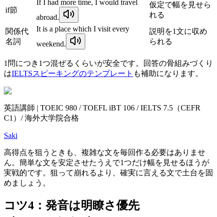
If I had more time, I would travel
仮定で幅を見せら
if節
れる
abroad.
It is a place which I visit every
関係代
説明を1文に収め
名詞
られる
weekend.
1問につき1つ混ぜるくらいが安全です。回答の骨組みづくり
は
IELTSスピーキングのテンプレート
も補助になります。
英語講師 | TOEIC 980 / TOEFL iBT 106 / IELTS 7.5（CEFR
C1）/ 海外大学院合格
Saki
高得点を狙うときも、複雑な文を毎回作る必要はありませ
ん。簡単な文を安定させたうえで1つだけ幅を見せるほうが
実戦的です。狙って崩れるより、確実に言える文で土台を固
めましょう。
コツ4：発音は明瞭さ優先