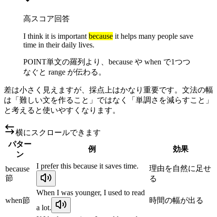
高スコア回答
I think it is important
because
it helps many people save
time in their daily lives.
POINT
単文の羅列より、because や when で1つつ
なぐと range が伝わる。
差は小さく見えますが、採点上はかなり重要です。文法の幅
は「難しい文を作ること」ではなく「単調さを減らすこと」
と考えると使いやすくなります。
横にスクロールできます
パター
例
効果
ン
I prefer this because it saves time.
理由を自然に足せ
because
節
る
When I was younger, I used to read
when節
時間の幅が出る
a lot.