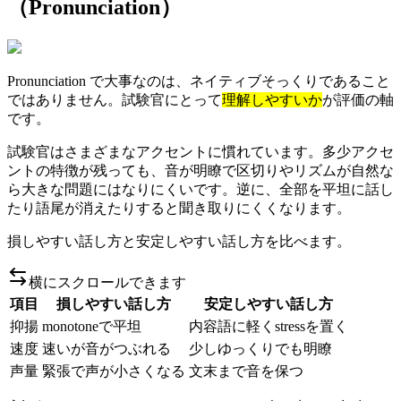
（Pronunciation）
Pronunciation で大事なのは、ネイティブそっくりであること
ではありません。試験官にとって
理解しやすいか
が評価の軸
です。
試験官はさまざまなアクセントに慣れています。多少アクセ
ントの特徴が残っても、音が明瞭で区切りやリズムが自然な
ら大きな問題にはなりにくいです。逆に、全部を平坦に話し
たり語尾が消えたりすると聞き取りにくくなります。
損しやすい話し方と安定しやすい話し方を比べます。
横にスクロールできます
項目
損しやすい話し方
安定しやすい話し方
抑揚
monotoneで平坦
内容語に軽くstressを置く
速度
速いが音がつぶれる
少しゆっくりでも明瞭
声量
緊張で声が小さくなる
文末まで音を保つ