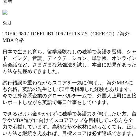
著者
Saki
TOEIC 980 / TOEFL iBT 106 / IELTS 7.5（CEFR C1）/ 海外
MBA合格
日本で生まれ育ち、留学経験なしの独学で英語を習得。シャ
ドーイング、音読、ディクテーション、単語帳、オンライン
英会話など、さまざまな勉強法を試し、本当に効果があった
方法を見極めてきました。
試行錯誤を重ねながらスコアを一気に伸ばし、海外MBAに
も合格。英語の先生として3年間指導した経験もあります。
今では外資系企業のグローバルチームで、外国人上司に直接
レポートしながら英語で毎日仕事をしています。
できるだけお金をかけずに独学で英語力を伸ばしたい方、留
学やMBA進学に向けてスコアアップを目指している方を全
力で応援しています。高額な塾や教材に頼らなくても、正し
い方法と継続さえあれば、目標スコアは必ず達成できます。