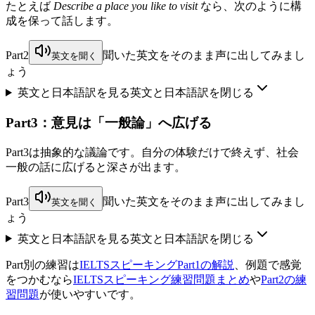
たとえば
Describe a place you like to visit
なら、次のように構
成を保って話します。
Part2
聞いた英文をそのまま声に出してみまし
英文を聞く
ょう
英文と日本語訳を見る
英文と日本語訳を閉じる
Part3：意見は「一般論」へ広げる
Part3は抽象的な議論です。自分の体験だけで終えず、社会
一般の話に広げると深さが出ます。
Part3
聞いた英文をそのまま声に出してみまし
英文を聞く
ょう
英文と日本語訳を見る
英文と日本語訳を閉じる
Part別の練習は
IELTSスピーキングPart1の解説
、例題で感覚
をつかむなら
IELTSスピーキング練習問題まとめ
や
Part2の練
習問題
が使いやすいです。