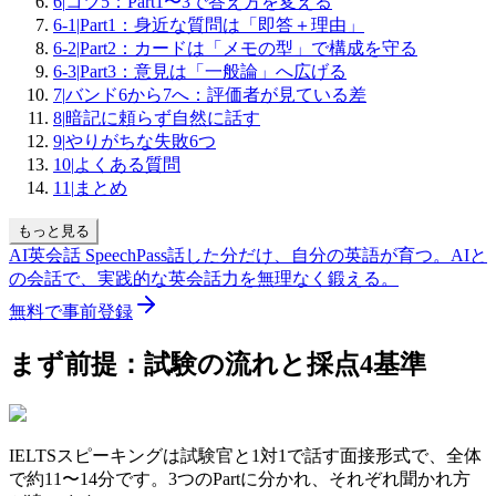
6
|
コツ5：Part1〜3で答え方を変える
6-1
|
Part1：身近な質問は「即答＋理由」
6-2
|
Part2：カードは「メモの型」で構成を守る
6-3
|
Part3：意見は「一般論」へ広げる
7
|
バンド6から7へ：評価者が見ている差
8
|
暗記に頼らず自然に話す
9
|
やりがちな失敗6つ
10
|
よくある質問
11
|
まとめ
もっと見る
AI英会話 SpeechPass
話した分だけ、自分の英語が育つ。
AIと
の会話で、実践的な英会話力を無理なく鍛える。
無料で事前登録
まず前提：試験の流れと採点4基準
IELTSスピーキングは試験官と1対1で話す面接形式で、全体
で約11〜14分です。3つのPartに分かれ、それぞれ聞かれ方