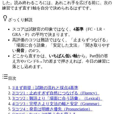
した。読み終わるころには、あれこれ手を広げる前に、次の
練習でまず直す1軸を自分で決められるはずです。
ざっくり解説
スコアは試験官の印象ではなく、
4基準
（FC・LR・
GRA・P）の平均で決まります。
高評価のコツは難語ではなく、「止まらずつなげる」
「場面に合う語彙」「安定した文法」「聞き取りやす
い
発音
」の4つ。
どこから直すかは、
いちばん低い軸
から。Part別の答
え方やバンド6→7の差まで押さえれば、今日の練習に
落とし込めます。
目次
1
|
まず前提：試験の流れと採点4基準
2
|
コツ1：止めすぎず自然につなげる（Fluency）
3
|
コツ2：難語より「場面に合う語彙」（Lexical）
4
|
コツ3：完璧さより文法の幅と安定（Grammar）
5
|
コツ4：発音は明瞭さ優先（Pronunciation）