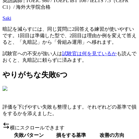
英語講師 | TOEIC 980 / TOEFL iBT 106 / IELTS 7.5（CEFR
C1）/ 海外大学院合格
Saki
暗記を減らすには、同じ質問に2回答える練習が使いやすい
です。1回目は準備した型で、2回目は理由か例を変えて答え
ると、「丸暗記」から「骨組み運用」へ移れます。
試験官への不安が強い人は
試験官は何を見ているか
も読んで
おくと、丸暗記に頼らずに済みます。
やりがちな失敗6つ
評価を下げやすい失敗も整理します。それぞれどの基準で損
をするかを添えました。
横にスクロールできます
失敗パターン
損をする基準
改善の方向