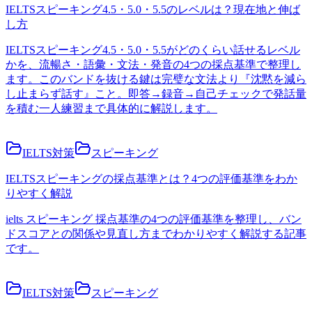
IELTSスピーキング4.5・5.0・5.5のレベルは？現在地と伸ば
し方
IELTSスピーキング4.5・5.0・5.5がどのくらい話せるレベル
かを、流暢さ・語彙・文法・発音の4つの採点基準で整理し
ます。このバンドを抜ける鍵は完璧な文法より『沈黙を減ら
し止まらず話す』こと。即答→録音→自己チェックで発話量
を積む一人練習まで具体的に解説します。
IELTS対策
スピーキング
IELTSスピーキングの採点基準とは？4つの評価基準をわか
りやすく解説
ielts スピーキング 採点基準の4つの評価基準を整理し、バン
ドスコアとの関係や見直し方までわかりやすく解説する記事
です。
IELTS対策
スピーキング