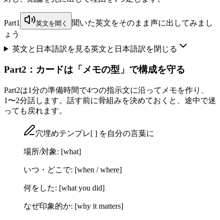
Part1
聞いた英文をそのまま声に出してみまし
英文を聞く
ょう
英文と日本語訳を見る
英文と日本語訳を閉じる
Part2：カードは「メモの型」で構成を守る
Part2は1分の準備時間で4つの指示文に沿ってメモを作り、
1〜2分話します。話す前に骨組みを決めておくと、途中で迷
っても戻れます。
穴埋めテンプレ
[ ]
を自分の言葉に
場所/対象:
[what]
いつ・どこで:
[when / where]
何をした:
[what you did]
なぜ印象的か:
[why it matters]