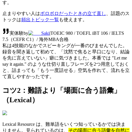
す。
止まりやすい人は
ボロボロだったときの立て直し
、話題のス
トックは
頻出トピック一覧
も使えます。
実体験
by
Saki
|
TOEIC 980 / TOEFL iBT 106 / IELTS
7.5（CEFR C1）/ 海外MBA合格
私は4技能のなかでスピーキングが一番のびませんでした。
録音を聞き返して初めて、「沈黙で焦ると早口になり、結論
を先に言えていない」癖に気づきました。本番では "Let me
say it again." のような仕切り直しフレーズを2つ用意しておく
と、詰まっても「もう一度話せる」空気を作れて、流れを立
て直しやすかったです。
コツ2：難語より「場面に合う語彙」
（Lexical）
Lexical Resource は、難単語をいくつ知っているかでは決ま
りません。見られているのは、
その場面に合う語彙を自然に