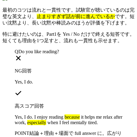
最初のコツは流れと一貫性です。試験官が聴いているのは完
璧な英文より、
止まりすぎず話が前に進んでいるか
です。短
い沈黙より、長い沈黙や棒読みのほうが評価を下げます。
特に避けたいのは、Part1を Yes / No だけで終える短答です。
短くても理由を1つ足すと、流れも一貫性も示せます。
Q
Do you like reading?
NG回答
Yes, I do.
高スコア回答
Yes, I do. I enjoy reading
because
it helps me relax after
work,
especially
when I feel mentally tired.
POINT
結論＋理由＋場面で full answer に。広がり