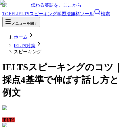
伝わる英語を、ここから
TOEFL
IELTS
スピーキング
学習法
無料ツール
検索
メニューを開く
ホーム
IELTS対策
スピーキング
IELTSスピーキングのコツ｜
採点4基準で伸ばす話し方と
例文
IELTS