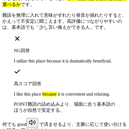
選べるか
です。
難語を無理に入れて意味がずれたり発音が崩れたりすると、
かえって不安定に聞こえます。高評価につながりやすいの
は、基本語でも「少し言い換えができる人」です。
NG回答
I utilize this place because it is dramatically beneficial.
高スコア回答
I like this place
because
it is convenient and relaxing.
POINT
難語の詰め込みより、場面に合う基本語の
ほうが自然で安定する。
何でも
good
で済ませるより、文脈に応じて使い分ける