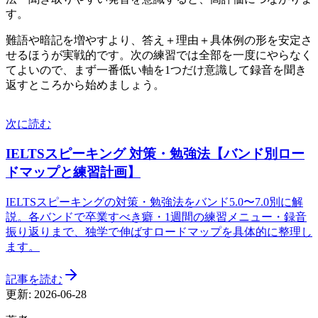
す。
難語や暗記を増やすより、答え＋理由＋具体例の形を安定さ
せるほうが実戦的です。次の練習では全部を一度にやらなく
てよいので、まず一番低い軸を1つだけ意識して録音を聞き
返すところから始めましょう。
次に読む
IELTSスピーキング 対策・勉強法【バンド別ロー
ドマップと練習計画】
IELTSスピーキングの対策・勉強法をバンド5.0〜7.0別に解
説。各バンドで卒業すべき癖・1週間の練習メニュー・録音
振り返りまで、独学で伸ばすロードマップを具体的に整理し
ます。
記事を読む
更新:
2026-06-28