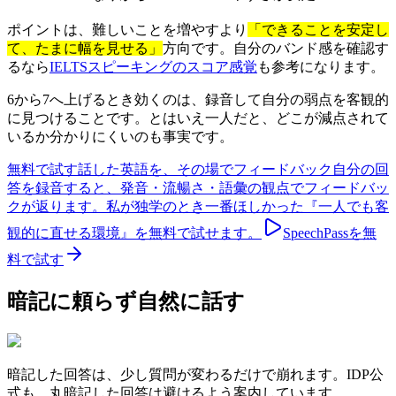
ポイントは、難しいことを増やすより
「できることを安定し
て、たまに幅を見せる」
方向です。自分のバンド感を確認す
るなら
IELTSスピーキングのスコア感覚
も参考になります。
6から7へ上げるとき効くのは、録音して自分の弱点を客観的
に見つけることです。とはいえ一人だと、どこが減点されて
いるか分かりにくいのも事実です。
無料で試す
話した英語を、その場でフィードバック
自分の回
答を録音すると、発音・流暢さ・語彙の観点でフィードバッ
クが返ります。私が独学のとき一番ほしかった『一人でも客
観的に直せる環境』を無料で試せます。
SpeechPassを無
料で試す
暗記に頼らず自然に話す
暗記した回答は、少し質問が変わるだけで崩れます。IDP公
式も、丸暗記した回答は避けるよう案内しています。